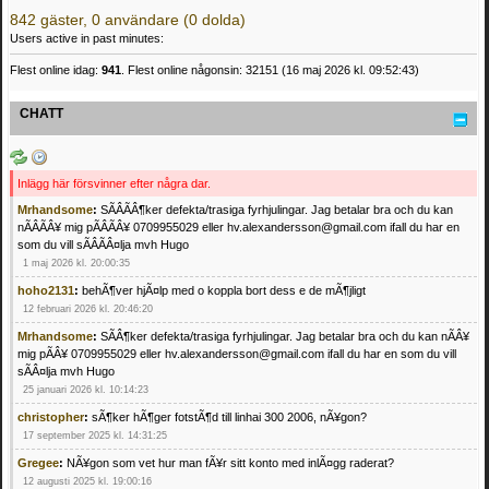
842 gäster, 0 användare (0 dolda)
Users active in past minutes:
Flest online idag:
941
. Flest online någonsin: 32151 (16 maj 2026 kl. 09:52:43)
CHATT
Inlägg här försvinner efter några dar.
Mrhandsome
:
SÃÂÃÂ¶ker defekta/trasiga fyrhjulingar. Jag betalar bra och du kan
nÃÂÃÂ¥ mig pÃÂÃÂ¥ 0709955029 eller hv.alexandersson@gmail.com ifall du har en
som du vill sÃÂÃÂ¤lja mvh Hugo
1 maj 2026 kl. 20:00:35
hoho2131
:
behÃ¶ver hjÃ¤lp med o koppla bort dess e de mÃ¶jligt
12 februari 2026 kl. 20:46:20
Mrhandsome
:
SÃÂ¶ker defekta/trasiga fyrhjulingar. Jag betalar bra och du kan nÃÂ¥
mig pÃÂ¥ 0709955029 eller hv.alexandersson@gmail.com ifall du har en som du vill
sÃÂ¤lja mvh Hugo
25 januari 2026 kl. 10:14:23
christopher
:
sÃ¶ker hÃ¶ger fotstÃ¶d till linhai 300 2006, nÃ¥gon?
17 september 2025 kl. 14:31:25
Gregee
:
NÃ¥gon som vet hur man fÃ¥r sitt konto med inlÃ¤gg raderat?
12 augusti 2025 kl. 19:00:16