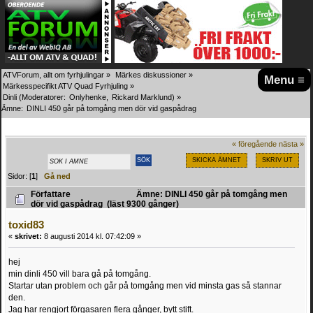
ATVForum, allt om fyrhjulingar
»
Märkes diskussioner
»
Menu ≡
Märkesspecifikt ATV Quad Fyrhjuling
»
Dinli
(Moderatorer:
Onlyhenke
,
Rickard Marklund
) »
Ämne:
DINLI 450 går på tomgång men dör vid gaspådrag
« föregående
nästa »
SKICKA ÄMNET
SKRIV UT
Sidor: [
1
]
Gå ned
Författare
Ämne: DINLI 450 går på tomgång men
dör vid gaspådrag (läst 9300 gånger)
toxid83
«
skrivet:
8 augusti 2014 kl. 07:42:09 »
hej
min dinli 450 vill bara gå på tomgång.
Startar utan problem och går på tomgång men vid minsta gas så stannar
den.
Jag har rengjort förgasaren flera gånger, bytt stift.