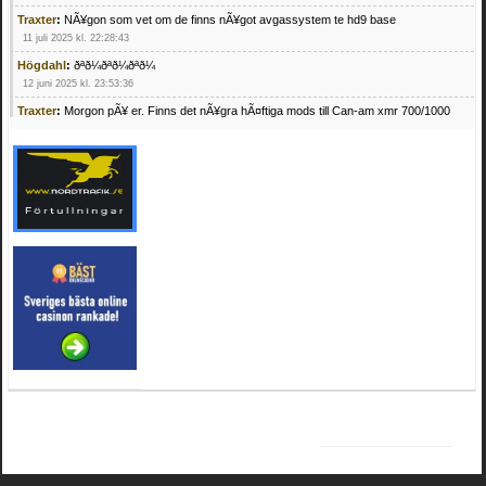
Traxter
:
NÃ¥gon som vet om de finns nÃ¥got avgassystem te hd9 base
11 juli 2025 kl. 22:28:43
Högdahl
:
ðªð¼ðªð¼ðªð¼
12 juni 2025 kl. 23:53:36
Traxter
:
Morgon pÃ¥ er. Finns det nÃ¥gra hÃ¤ftiga mods till Can-am xmr 700/1000
24 februari 2025 kl. 10:23:25
Mrhandsome
:
SÃ¶ker defekta/trasiga fyrhjulingar. Jag betalar bra och du kan nÃ¥ mig
pÃ¥ 0709955029 eller hv.alexandersson@gmail.com ifall du har en som du vill sÃ¤lja
mvh Hugo
21 februari 2025 kl. 09:25:52
Oscar5
:
NÃ¥gon som vet vad man kan begÃ¤ra fÃ¶r en Honda TRX 350 FE 2005
med snÃ¶blad som fungerar utmÃ¤rkt .Har Ã¤rft den
4 februari 2025 kl. 19:20:50
Oscar5
:
44
4 februari 2025 kl. 19:15:36
Greger59
:
NÃ¤gon som vet har en Cetek 500 EFI
15 januari 2025 kl. 23:49:44
Mrhandsome
:
SÃÂ¶ker defekta/trasiga fyrhjulingar. Jag betalar bra och du kan nÃÂ¥
mig pÃÂ¥ 0709955029 eller hv.alexandersson@gmail.com ifall du har en som du vill
sÃÂ¤lja mvh Hugo
4 januari 2025 kl. 00:28:39
kampersvik
:
schema vaccumssangar cf moto 500 2013