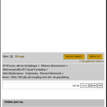
Sidor: [
1
]
Gå upp
SKICKA ÄMNET
SKRIV UT
« föregående
nästa »
ATVForum, allt om fyrhjulingar
»
Märkes diskussioner
»
Märkesspecifikt ATV Quad Fyrhjuling
»
Dinli
(Moderatorer:
Onlyhenke
,
Rickard Marklund
) »
Ämne:
DINLI 450 går på tomgång men dör vid gaspådrag
Gå till:
Online just nu.