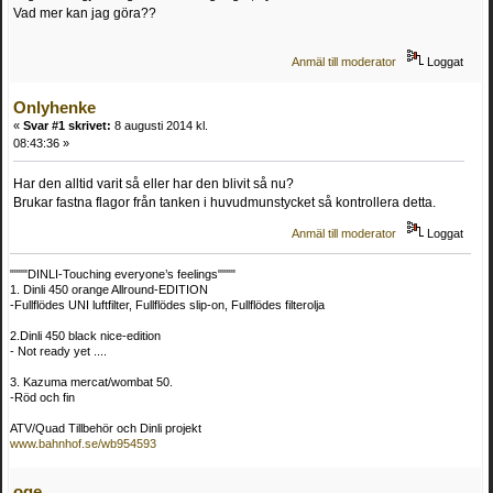
Vad mer kan jag göra??
Anmäl till moderator
Loggat
Onlyhenke
«
Svar #1 skrivet:
8 augusti 2014 kl.
08:43:36 »
Har den alltid varit så eller har den blivit så nu?
Brukar fastna flagor från tanken i huvudmunstycket så kontrollera detta.
Anmäl till moderator
Loggat
""""DINLI-Touching everyone’s feelings""""
1. Dinli 450 orange Allround-EDITION
-Fullflödes UNI luftfilter, Fullflödes slip-on, Fullflödes filterolja
2.Dinli 450 black nice-edition
- Not ready yet ....
3. Kazuma mercat/wombat 50.
-Röd och fin
ATV/Quad Tillbehör och Dinli projekt
www.bahnhof.se/wb954593
oge