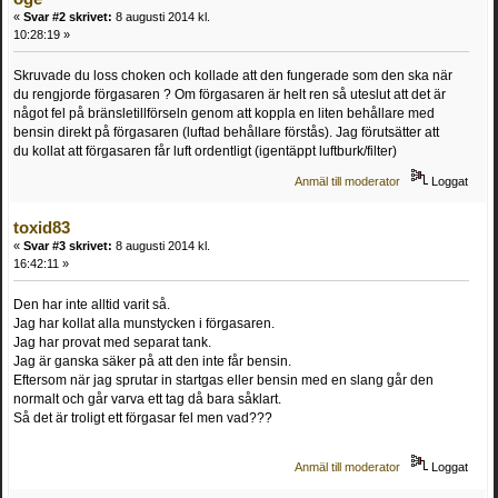
«
Svar #2 skrivet:
8 augusti 2014 kl.
10:28:19 »
Skruvade du loss choken och kollade att den fungerade som den ska när
du rengjorde förgasaren ? Om förgasaren är helt ren så uteslut att det är
något fel på bränsletillförseln genom att koppla en liten behållare med
bensin direkt på förgasaren (luftad behållare förstås). Jag förutsätter att
du kollat att förgasaren får luft ordentligt (igentäppt luftburk/filter)
Anmäl till moderator
Loggat
toxid83
«
Svar #3 skrivet:
8 augusti 2014 kl.
16:42:11 »
Den har inte alltid varit så.
Jag har kollat alla munstycken i förgasaren.
Jag har provat med separat tank.
Jag är ganska säker på att den inte får bensin.
Eftersom när jag sprutar in startgas eller bensin med en slang går den
normalt och går varva ett tag då bara såklart.
Så det är troligt ett förgasar fel men vad???
Anmäl till moderator
Loggat