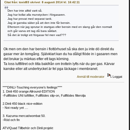
Citat från: toxid83 skrivet 8 augusti 2014 kl. 16:42:11
Den har inte alltid varit så.
Jag har kollat alla munstycken i förgasaren.
Jag har provat med separat tank.
Jag är ganska säker på att den inte får bensin.
Eftersom när jag sprutar in startgas eller bensin med en slang går den normalt
och går varva ett tag då bara såklart.
Så det är troligt ett förgasar fel men vad???
Ok men om den har bensin i flottörhuset så ska den ju inte dö direkt du
gasar mer än tomgång. Självklart kan du ha dåligt flöde in i gasaren men
det brukar ju märkas efter ett tags körning.
Ta loss luftfiltret och titta bakifrån om trotteln lyfts när du ger gas. Kärvar
kanske eller att undertrycket är fel pga läckage i membranet.
Anmäl till moderator
Loggat
""""DINLI-Touching everyone’s feelings""""
1. Dinli 450 orange Allround-EDITION
-Fullflödes UNI luftfilter, Fullflödes slip-on, Fullflödes filterolja
2.Dinli 450 black nice-edition
- Not ready yet ....
3. Kazuma mercat/wombat 50.
-Röd och fin
ATV/Quad Tillbehör och Dinli projekt