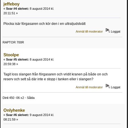
jeffeboy
«
Svar #4 skrivet:
8 augusti 2014 kl.
20:11:51 »
Plocka isär förgasaren och kör den i en ultraljudstvätt
Anmäl till moderator
Loggat
RAPTOR 700R
Stoolpe
«
Svar #5 skrivet:
8 augusti 2014 kl.
20:59:38 »
Tagit loss slangen från förgasaren och vridit kranen på både on och
reserv och sett så där inte e stopp i tanken eller i slangen?
Anmäl till moderator
Loggat
Dinli 450 -06 x2 - Sålda
Onlyhenke
«
Svar #6 skrivet:
9 augusti 2014 kl.
08:21:59 »