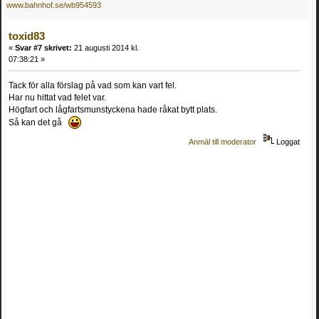
www.bahnhof.se/wb954593
toxid83
«
Svar #7 skrivet:
21 augusti 2014 kl.
07:38:21 »
Tack för alla förslag på vad som kan vart fel.
Har nu hittat vad felet var.
Högfart och lågfartsmunstyckena hade råkat bytt plats.
Så kan det gå
Anmäl till moderator
Loggat