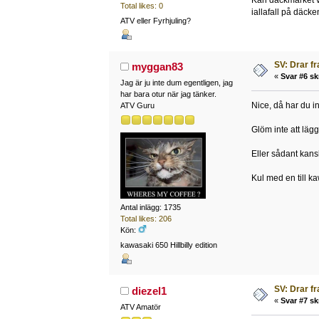
Kan däckmärket v
Total likes: 0
iallafall på däck
ATV eller Fyrhjuling?
SV: Drar f
myggan83
«
Svar #6 sk
Jag är ju inte dum egentligen, jag
har bara otur när jag tänker.
Nice, då har du in
ATV Guru
Glöm inte att lägg
Eller sådant kans
Kul med en till ka
Antal inlägg: 1735
Total likes: 206
Kön:
kawasaki 650 Hillbilly edition
SV: Drar f
diezel1
«
Svar #7 sk
ATV Amatör