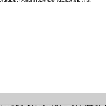
ag smörja upp hävarmen till flottören då den också hade fastnat på fullt.