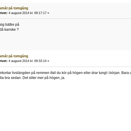
ramåt på tomgång
rivet:
4 augusti 2014 kl. 09:17:17 »
 sig bättre på
 då kanske ?
ramåt på tomgång
rivet:
4 augusti 2014 kl. 09:33:14 »
örkortar livslängden på remmen ifall du kör på högen eller drar tungt i början. Bara 
lla bra sedan. Det sliter mer på högen, ja.