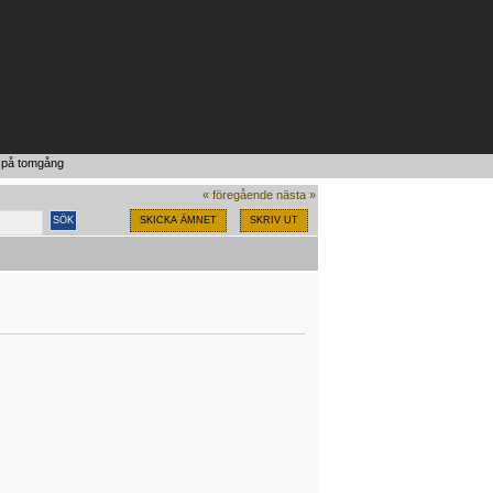
t på tomgång
« föregående
nästa »
SKICKA ÄMNET
SKRIV UT