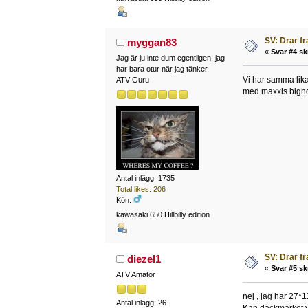
SV: Drar f
myggan83
«
Svar #4 sk
Jag är ju inte dum egentligen, jag
har bara otur när jag tänker.
Vi har samma lika
ATV Guru
med maxxis bighor
Antal inlägg: 1735
Total likes: 206
Kön:
kawasaki 650 Hillbilly edition
SV: Drar f
diezel1
«
Svar #5 sk
ATV Amatör
nej , jag har 27*
Antal inlägg: 26