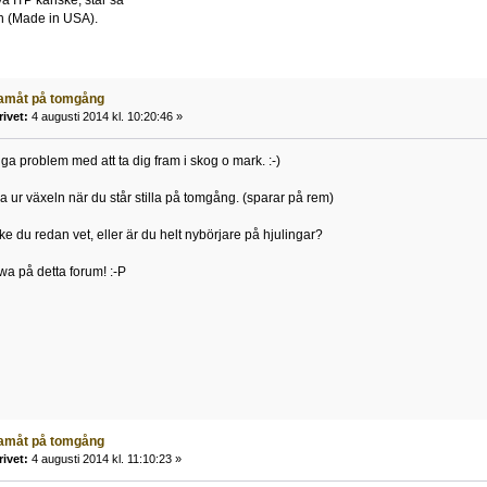
a ITP kanske, står så
en (Made in USA).
ramåt på tomgång
rivet:
4 augusti 2014 kl. 10:20:46 »
ga problem med att ta dig fram i skog o mark. :-)
a ur växeln när du står stilla på tomgång. (sparar på rem)
ke du redan vet, eller är du helt nybörjare på hjulingar?
wa på detta forum! :-P
ramåt på tomgång
rivet:
4 augusti 2014 kl. 11:10:23 »