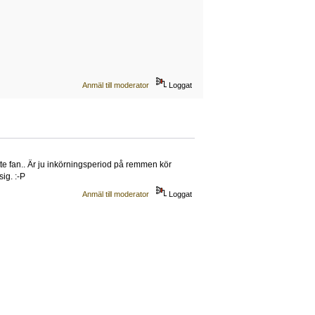
Anmäl till moderator
Loggat
tte fan.. Är ju inkörningsperiod på remmen kör
ig. :-P
Anmäl till moderator
Loggat