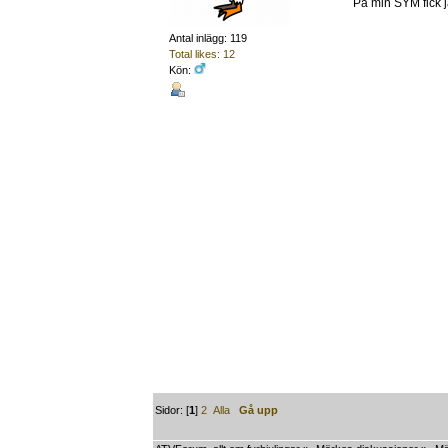
På min SYM fick j
Antal inlägg: 119
Total likes: 12
Kön:
Sidor: [
1
]
2
Alla
Gå upp