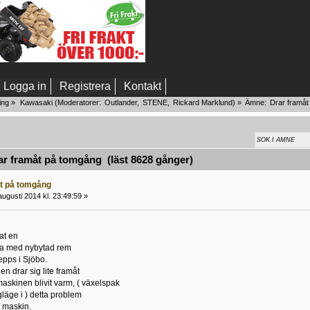
Logga in
Registrera
Kontakt
ing
»
Kawasaki
(Moderatorer:
Outlander
,
STENE
,
Rickard Marklund
) »
Ämne:
Drar framå
r framåt på tomgång (läst 8628 gånger)
t på tomgång
ugusti 2014 kl. 23:49:59 »
at en
-a med nybytad rem
epps i Sjöbo.
en drar sig lite framåt
skinen blivit varm, ( växelspak
gläge i ) detta problem
l maskin.