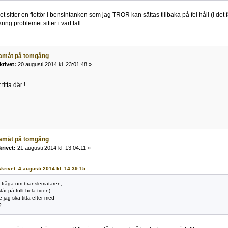
t sitter en flottör i bensintanken som jag TROR kan sättas tillbaka på fel håll (i det f
ing problemet sitter i vart fall.
ramåt på tomgång
krivet:
20 augusti 2014 kl. 23:01:48 »
itta där !
ramåt på tomgång
krivet:
21 augusti 2014 kl. 13:04:11 »
 skrivet 4 augusti 2014 kl. 14:39:15
 fråga om bränslemätaren,
tår på fullt hela tiden)
le jag ska titta efter med
?