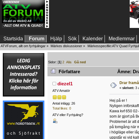
Startsida
Forum
Hjälp
Sök
Kalender
Medlemmar
ATVForum, allt om fyrhjulingar
»
Märkes diskussioner
»
Märkesspecifikt ATV Quad Fyrhjul
Sidor: [
1
]
2
Alla
Gå ned
Författare
Ämne: Dra
Drar framå
diezel1
«
skrivet:
3 a
ATV Amatör
Hej på er !
Antal inlägg: 26
Nyligen införskaff
Total likes: 0
Kawa kvf 650 02
ATV eller Fyrhjuling?
som är gjort på B
Problemet är att d
på tomgång när ma
i högläge eller lå
uppstår ej vid kal