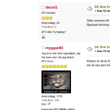
SV: Drar f
diezel1
«
Svar #2 sk
ATV Amatör
Sliter remmen till
Antal inlägg: 26
lågväxel körning
Total likes: 0
ATV eller Fyrhjuling?
SV: Drar f
myggan83
«
Svar #3 sk
Jag är ju inte dum egentligen, jag
har bara otur när jag tänker.
Risken är att du f
ATV Guru
mil så ska den hå
Antal inlägg: 1735
Total likes: 206
Kön:
kawasaki 650 Hillbilly edition