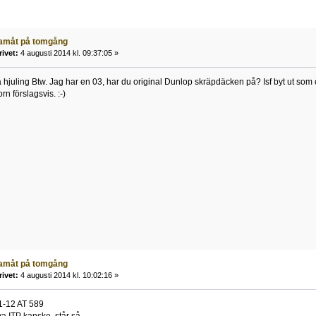
ramåt på tomgång
rivet:
4 augusti 2014 kl. 09:37:05 »
 hjuling Btw. Jag har en 03, har du original Dunlop skräpdäcken på? Isf byt ut som 
n förslagsvis. :-)
ramåt på tomgång
rivet:
4 augusti 2014 kl. 10:02:16 »
11-12 AT 589