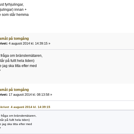
st fyrhjulingar,
julingar) innan +
e som står hemma
ramåt på tomgång
rivet:
4 augusti 2014 kl. 14:39:15 »
 fråga om bränslemätaren,
år på fullt hela tiden)
le jag ska titta efter med
?
ramåt på tomgång
rivet:
17 augusti 2014 kl. 08:13:58 »
 skrivet 4 augusti 2014 kl. 14:39:15
 fråga om bränslemätaren,
tår på fullt hela tiden)
le jag ska titta efter med
?