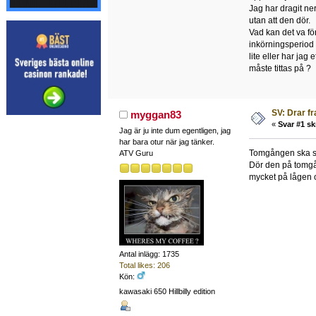
Jag har dragit n
utan att den dör.
Vad kan det va för
inkörningsperiod s
lite eller har jag
måste tittas på ?
SV: Drar f
myggan83
«
Svar #1 sk
Jag är ju inte dum egentligen, jag
har bara otur när jag tänker.
Tomgången ska st
ATV Guru
Dör den på tomgån
mycket på lågen o 
Antal inlägg: 1735
Total likes: 206
Kön:
kawasaki 650 Hillbilly edition