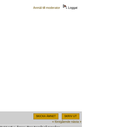
Anmäl till moderator
Loggat
SKICKA ÄMNET
SKRIV UT
« föregående
nästa »