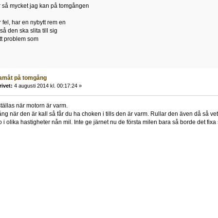
er så mycket jag kan på tomgången
 fel, har en nybytt rem en
å den ska slita till sig
 ett problem som
ramåt på tomgång
rivet:
4 augusti 2014 kl. 00:17:24 »
ällas när motorn är varm.
g när den är kall så får du ha choken i tills den är varm. Rullar den även då så ve
i olika hastigheter nån mil. Inte ge järnet nu de första milen bara så borde det fixa s