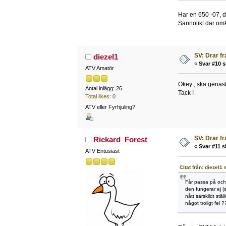
Har en 650 -07, de
Sannolikt där omkr
SV: Drar f
diezel1
«
Svar #10 s
ATV Amatör
Okey , ska genast t
Antal inlägg: 26
Tack !
Total likes: 0
ATV eller Fyrhjuling?
SV: Drar f
Rickard_Forest
«
Svar #11 s
ATV Entusiast
Citat från: diezel1
Får passa på och
den fungerar ej (s
nått särskildt stäl
något troligt fel ?