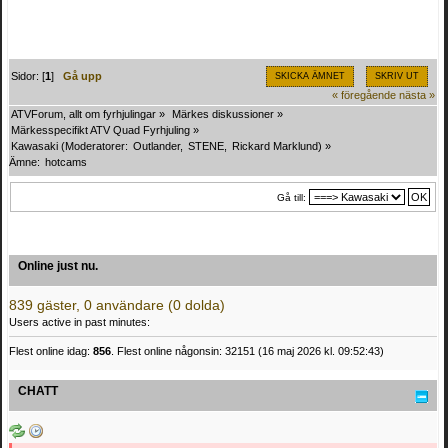
Sidor: [
1
]
Gå upp
SKICKA ÄMNET
SKRIV UT
« föregående
nästa »
ATVForum, allt om fyrhjulingar
»
Märkes diskussioner
»
Märkesspecifikt ATV Quad Fyrhjuling
»
Kawasaki
(Moderatorer:
Outlander
,
STENE
,
Rickard Marklund
) »
Ämne:
hotcams 
Gå till:
Online just nu.
839 gäster, 0 användare (0 dolda)
Users active in past minutes:
Flest online idag:
856
. Flest online någonsin: 32151 (16 maj 2026 kl. 09:52:43)
CHATT