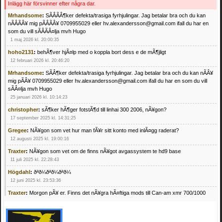
Inlägg här försvinner efter några dar.
Mrhandsome
:
SÃÂÃÂ¶ker defekta/trasiga fyrhjulingar. Jag betalar bra och du kan
nÃÂÃÂ¥ mig pÃÂÃÂ¥ 0709955029 eller hv.alexandersson@gmail.com ifall du har en
som du vill sÃÂÃÂ¤lja mvh Hugo
1 maj 2026 kl. 20:00:35
hoho2131
:
behÃ¶ver hjÃ¤lp med o koppla bort dess e de mÃ¶jligt
12 februari 2026 kl. 20:46:20
Mrhandsome
:
SÃÂ¶ker defekta/trasiga fyrhjulingar. Jag betalar bra och du kan nÃÂ¥
mig pÃÂ¥ 0709955029 eller hv.alexandersson@gmail.com ifall du har en som du vill
sÃÂ¤lja mvh Hugo
25 januari 2026 kl. 10:14:23
christopher
:
sÃ¶ker hÃ¶ger fotstÃ¶d till linhai 300 2006, nÃ¥gon?
17 september 2025 kl. 14:31:25
Gregee
:
NÃ¥gon som vet hur man fÃ¥r sitt konto med inlÃ¤gg raderat?
12 augusti 2025 kl. 19:00:16
Traxter
:
NÃ¥gon som vet om de finns nÃ¥got avgassystem te hd9 base
11 juli 2025 kl. 22:28:43
Högdahl
:
ðªð¼ðªð¼ðªð¼
12 juni 2025 kl. 23:53:36
Traxter
:
Morgon pÃ¥ er. Finns det nÃ¥gra hÃ¤ftiga mods till Can-am xmr 700/1000
24 februari 2025 kl. 10:23:25
Mrhandsome
:
SÃ¶ker defekta/trasiga fyrhjulingar. Jag betalar bra och du kan nÃ¥ mig
pÃ¥ 0709955029 eller hv.alexandersson@gmail.com ifall du har en som du vill sÃ¤lja