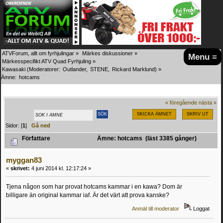
ATVForum, allt om fyrhjulingar
»
Märkes diskussioner
»
Menu ≡
Märkesspecifikt ATV Quad Fyrhjuling
»
Kawasaki
(Moderatorer:
Outlander
,
STENE
,
Rickard Marklund
) »
Ämne:
hotcams 
« föregående
nästa »
SKICKA ÄMNET
SKRIV UT
Sidor: [
1
]
Gå ned
Författare
Ämne: hotcams (läst 3385 gånger)
myggan83
«
skrivet:
4 juni 2014 kl. 12:17:24 »
Tjena någon som har provat hotcams kammar i en kawa? Dom är
billigare än original kammar iaf. Är det värt att prova kanske?
Anmäl till moderator
Loggat