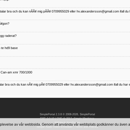
betalar bra och du kan nÃÂ¥ mig pÃÂ¥ 0709955029 eller hv.alexandersson@gmail.com ifall du 
nÃ¥gon?
¤gg raderat?
 te hd9 base
ll Can-am xmr 700/1000
talar bra och du kan nÃ¥ mig pÃ¥ 0709955029 eller hv.alexandersson@gmail.com ifall du har 
nda TRX 350 FE 2005 med snÃ¶blad som fungerar utmÃ¤rkt .Har Ã¤rft den
SimplePortal 2.3.8 © 2008-2026, SimplePortal
SMF 2.0.19
|
SMF © 2017
,
Simple Machines
SMFAds
for
Free Forums
 upplevelse av vår webbsida. Genom att använda vår webbplats godkänner du även
Simple Audio Video Embedder
|
Terms and Policies