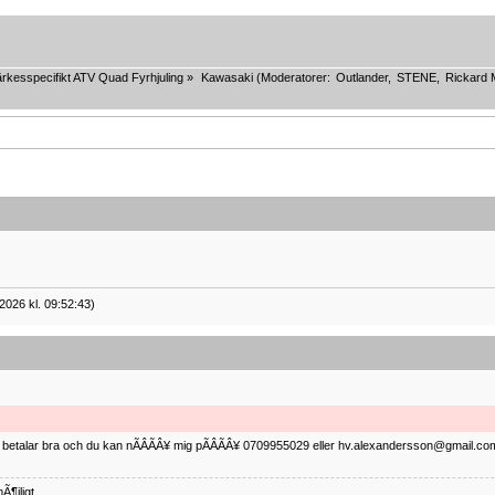
rkesspecifikt ATV Quad Fyrhjuling
»
Kawasaki
(Moderatorer:
Outlander
,
STENE
,
Rickard 
2026 kl. 09:52:43)
ag betalar bra och du kan nÃÂÃÂ¥ mig pÃÂÃÂ¥ 0709955029 eller hv.alexandersson@gmail.com 
Ã¶jligt