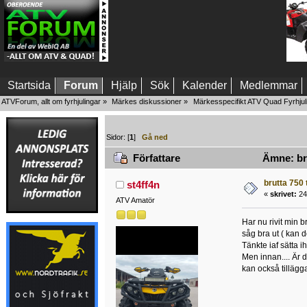
Startsida
Forum
Hjälp
Sök
Kalender
Medlemmar
ATVForum, allt om fyrhjulingar
»
Märkes diskussioner
»
Märkesspecifikt ATV Quad Fyrhjul
Sidor: [
1
]
Gå ned
Författare
Ämne: brut
brutta 750 t
st4ff4n
«
skrivet:
24 
ATV Amatör
Har nu rivit min 
såg bra ut ( kan 
Tänkte iaf sätta 
Men innan.... Är 
kan också tillägga