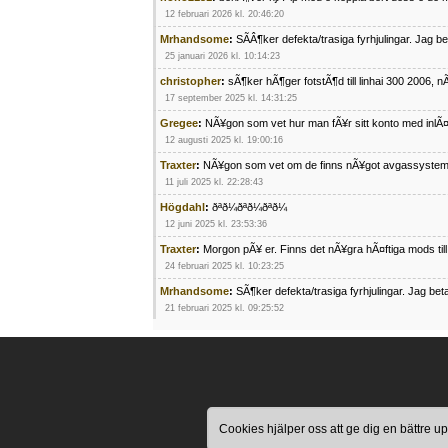
12 februari 2026 kl. 20:46:20
Mrhandsome
:
SÃÂ¶ker defekta/trasiga fyrhjulingar. Jag 
25 januari 2026 kl. 10:14:23
christopher
:
sÃ¶ker hÃ¶ger fotstÃ¶d till linhai 300 2006, 
17 september 2025 kl. 14:31:25
Gregee
:
NÃ¥gon som vet hur man fÃ¥r sitt konto med inlÃ
12 augusti 2025 kl. 19:00:16
Traxter
:
NÃ¥gon som vet om de finns nÃ¥got avgassystem
11 juli 2025 kl. 22:28:43
Högdahl
:
ðªð¼ðªð¼ðªð¼
12 juni 2025 kl. 23:53:36
Traxter
:
Morgon pÃ¥ er. Finns det nÃ¥gra hÃ¤ftiga mods ti
24 februari 2025 kl. 10:23:25
Mrhandsome
:
SÃ¶ker defekta/trasiga fyrhjulingar. Jag be
21 februari 2025 kl. 09:25:52
Oscar5
:
NÃ¥gon som vet vad man kan begÃ¤ra fÃ¶r en Ho
4 februari 2025 kl. 19:20:50
Oscar5
:
44
4 februari 2025 kl. 19:15:36
Greger59
:
NÃ¤gon som vet har en Cetek 500 EFI
Cookies hjälper oss att ge dig en bättre
15 januari 2025 kl. 23:49:44