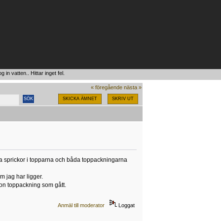
g in vatten.. Hittar inget fel.
« föregående
nästa »
SKICKA ÄMNET
SKRIV UT
inga sprickor i topparna och båda toppackningarna
 jag har ligger.
gon toppackning som gått.
Anmäl till moderator
Loggat