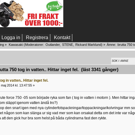
Logga in
Registrera
Kontakt
ing
»
Kawasaki
(Moderatorer:
Outlander
,
STENE
,
Rickard Marklund
) »
Ämne:
brutta 750 to
ta 750 tog in vatten.. Hittar inget fel. (läst 3341 gånger)
og in vatten.. Hittar inget fel.
maj 2014 kl. 13:47:55 »
brute force 750 -05 som började ryka som fan ( tog in vatten i motorn ). Men hittar 
dom släppt igenom vatten ändå tro?)
ihop den snart igen med nya cylinderfotspackningar/toppackningar/kolvringar mm som
det någon som kan slänga ur sig vad mer som kan orsakat detta om det inte var nå
 att den gick hur bra som helst på båda cylindrarna fast den rykte.