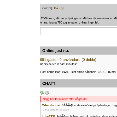
Sidor: [
1
]
Gå upp
ATVForum, allt om fyrhjulingar
»
Märkes diskussioner
»
Mä
Ämne:
brutta 750 tog in vatten.. Hittar inget fel.
Online just nu.
691 gäster, 0 användare (0 dolda)
Users active in past minutes:
Flest online idag:
1024
. Flest online någonsin: 32151 (16 maj 
CHATT
Inlägg här försvinner efter några dar.
Mrhandsome
:
SÃÂÃÂ¶ker defekta/trasiga fyrhjulingar. J
1 maj 2026 kl. 20:00:35
hoho2131
:
behÃ¶ver hjÃ¤lp med o koppla bort dess e de m