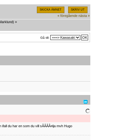
SKICKA ÄMNET
SKRIV UT
« föregående
nästa »
Marklund
) »
Gå till:
ifall du har en som du vill sÃÂÃÂ¤lja mvh Hugo