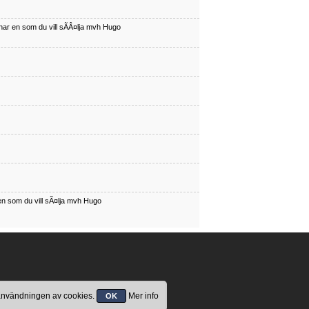
har en som du vill sÃÂ¤lja mvh Hugo
en som du vill sÃ¤lja mvh Hugo
 användningen av cookies.
Mer info
OK