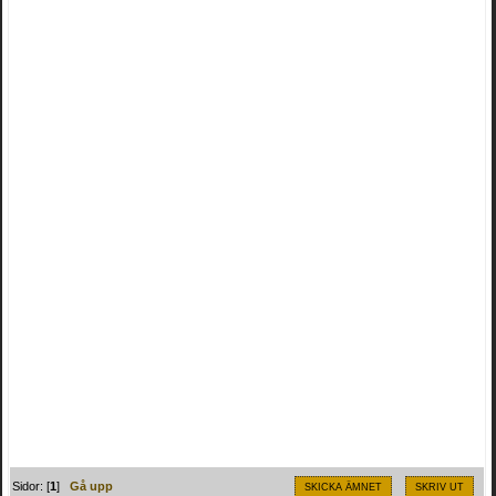
Sidor: [
1
]
Gå upp
SKICKA ÄMNET
SKRIV UT