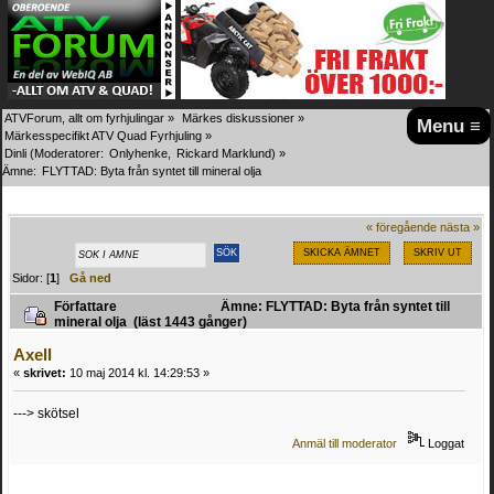
ATVForum, allt om fyrhjulingar
»
Märkes diskussioner
»
Menu ≡
Märkesspecifikt ATV Quad Fyrhjuling
»
Dinli
(Moderatorer:
Onlyhenke
,
Rickard Marklund
) »
Ämne:
FLYTTAD: Byta från syntet till mineral olja 
« föregående
nästa »
SKICKA ÄMNET
SKRIV UT
Sidor: [
1
]
Gå ned
Författare
Ämne: FLYTTAD: Byta från syntet till
mineral olja (läst 1443 gånger)
Axell
«
skrivet:
10 maj 2014 kl. 14:29:53 »
---> skötsel
Anmäl till moderator
Loggat