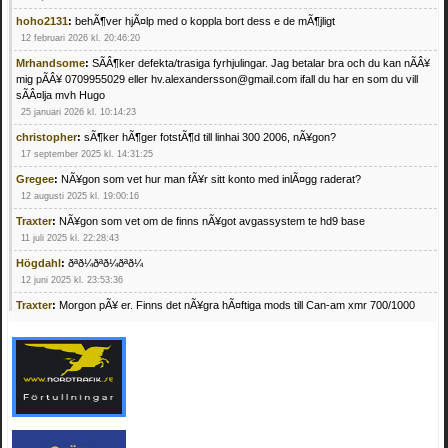
hoho2131
:
behÃ¶ver hjÃ¤lp med o koppla bort dess e de mÃ¶jligt
12 februari 2026 kl. 20:46:20
Mrhandsome
:
SÃÂ¶ker defekta/trasiga fyrhjulingar. Jag betalar bra och du kan nÃÂ¥
mig pÃÂ¥ 0709955029 eller hv.alexandersson@gmail.com ifall du har en som du vill
sÃÂ¤lja mvh Hugo
25 januari 2026 kl. 10:14:23
christopher
:
sÃ¶ker hÃ¶ger fotstÃ¶d till linhai 300 2006, nÃ¥gon?
17 september 2025 kl. 14:31:25
Gregee
:
NÃ¥gon som vet hur man fÃ¥r sitt konto med inlÃ¤gg raderat?
12 augusti 2025 kl. 19:00:16
Traxter
:
NÃ¥gon som vet om de finns nÃ¥got avgassystem te hd9 base
11 juli 2025 kl. 22:28:43
Högdahl
:
ðªð¼ðªð¼ðªð¼
12 juni 2025 kl. 23:53:36
Traxter
:
Morgon pÃ¥ er. Finns det nÃ¥gra hÃ¤ftiga mods till Can-am xmr 700/1000
24 februari 2025 kl. 10:23:25
Mrhandsome
:
SÃ¶ker defekta/trasiga fyrhjulingar. Jag betalar bra och du kan nÃ¥ mig
pÃ¥ 0709955029 eller hv.alexandersson@gmail.com ifall du har en som du vill sÃ¤lja
mvh Hugo
21 februari 2025 kl. 09:25:52
Oscar5
:
NÃ¥gon som vet vad man kan begÃ¤ra fÃ¶r en Honda TRX 350 FE 2005
med snÃ¶blad som fungerar utmÃ¤rkt .Har Ã¤rft den