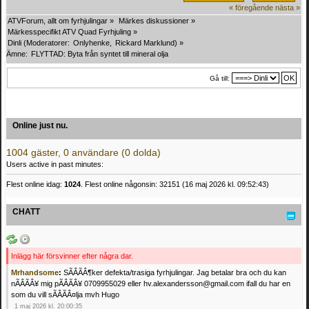
« föregående
nästa »
ATVForum, allt om fyrhjulingar
»
Märkes diskussioner
»
Märkesspecifikt ATV Quad Fyrhjuling
»
Dinli
(Moderatorer:
Onlyhenke
,
Rickard Marklund
) »
Ämne:
FLYTTAD: Byta från syntet till mineral olja 
Gå till:
Online just nu.
1004 gäster, 0 användare (0 dolda)
Users active in past minutes:
Flest online idag:
1024
. Flest online någonsin: 32151 (16 maj 2026 kl. 09:52:43)
CHATT
Inlägg här försvinner efter några dar.
Mrhandsome
:
SÃÂÃÂ¶ker defekta/trasiga fyrhjulingar. Jag betalar bra och du kan
nÃÂÃÂ¥ mig pÃÂÃÂ¥ 0709955029 eller hv.alexandersson@gmail.com ifall du har en
som du vill sÃÂÃÂ¤lja mvh Hugo
1 maj 2026 kl. 20:00:35