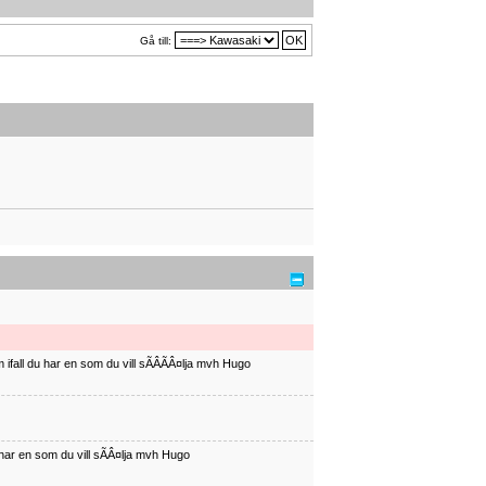
Gå till:
ifall du har en som du vill sÃÂÃÂ¤lja mvh Hugo
har en som du vill sÃÂ¤lja mvh Hugo