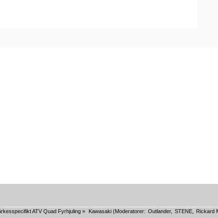
rkesspecifikt ATV Quad Fyrhjuling
»
Kawasaki
(Moderatorer:
Outlander
,
STENE
,
Rickard 