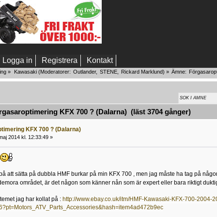
Logga in
Registrera
Kontakt
ing
»
Kawasaki
(Moderatorer:
Outlander
,
STENE
,
Rickard Marklund
) »
Ämne:
Förgasaropt
gasaroptimering KFX 700 ? (Dalarna) (läst 3704 gånger)
timering KFX 700 ? (Dalarna)
aj 2014 kl. 12:33:49 »
på att sätta på dubbla HMF burkar på min KFX 700 , men jag måste ha tag på någon s
emora området, är det någon som känner nån som är expert eller bara riktigt dukt
temet jag har kollat på :
http://www.ebay.co.uk/itm/HMF-Kawasaki-KFX-700-2004-201
6?pt=Motors_ATV_Parts_Accessories&hash=item4ad472b9ec