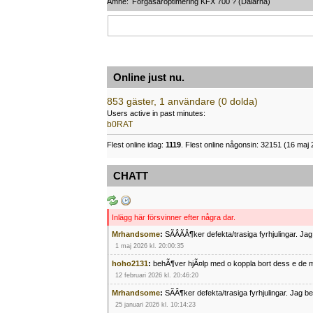
Ämne:
Förgasaroptimering KFX 700 ? (Dalarna)
Online just nu.
853 gäster, 1 användare (0 dolda)
Users active in past minutes:
b0RAT
Flest online idag:
1119
. Flest online någonsin: 32151 (16 maj 
CHATT
Inlägg här försvinner efter några dar.
Mrhandsome
:
SÃÂÃÂ¶ker defekta/trasiga fyrhjulingar. J
1 maj 2026 kl. 20:00:35
hoho2131
:
behÃ¶ver hjÃ¤lp med o koppla bort dess e de m
12 februari 2026 kl. 20:46:20
Mrhandsome
:
SÃÂ¶ker defekta/trasiga fyrhjulingar. Jag 
25 januari 2026 kl. 10:14:23