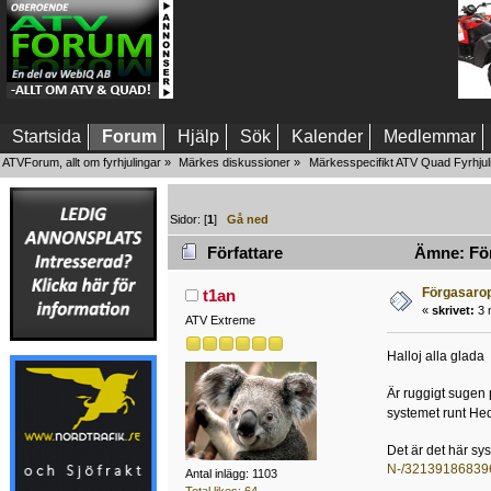
Startsida
Forum
Hjälp
Sök
Kalender
Medlemmar
ATVForum, allt om fyrhjulingar
»
Märkes diskussioner
»
Märkesspecifikt ATV Quad Fyrhjul
Sidor: [
1
]
Gå ned
Författare
Ämne: För
Förgasarop
t1an
«
skrivet:
3 m
ATV Extreme
Halloj alla glada
Är ruggigt sugen 
systemet runt Hed
Det är det här sys
N-/32139186839
Antal inlägg: 1103
Total likes: 64