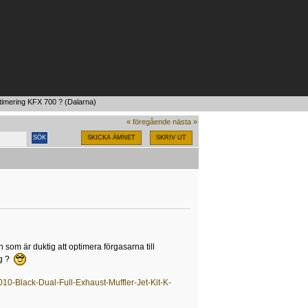
imering KFX 700 ? (Dalarna)
« föregående
nästa »
SKICKA ÄMNET
SKRIV UT
om är duktig att optimera förgasarna till
ig ?
0-Black-Dual-Full-Exhaust-Muffler-Jet-Kit-K-