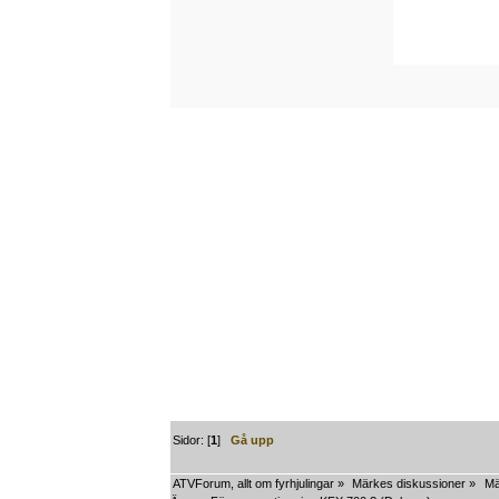
Sidor: [
1
]
Gå upp
ATVForum, allt om fyrhjulingar
»
Märkes diskussioner
»
Mä