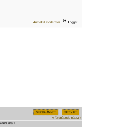
Anmäl till moderator
Loggat
SKICKA ÄMNET
SKRIV UT
« föregående
nästa »
Marklund
) »