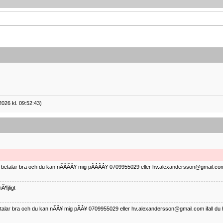
2026 kl. 09:52:43)
ag betalar bra och du kan nÃÂÃÂ¥ mig pÃÂÃÂ¥ 0709955029 eller hv.alexandersson@gmail.com 
Ã¶jligt
betalar bra och du kan nÃÂ¥ mig pÃÂ¥ 0709955029 eller hv.alexandersson@gmail.com ifall du 