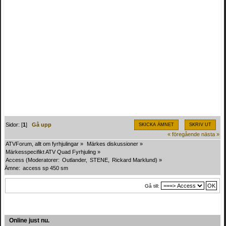
Sidor: [
1
]
Gå upp
SKICKA ÄMNET
SKRIV UT
« föregående
nästa »
ATVForum, allt om fyrhjulingar
»
Märkes diskussioner
»
Märkesspecifikt ATV Quad Fyrhjuling
»
Access
(Moderatorer:
Outlander
,
STENE
,
Rickard Marklund
) »
Ämne:
access sp 450 sm
Gå till:
Online just nu.