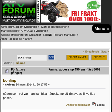
ATVForum, allt om fyrhjulingar
»
Märkes diskussioner
»
Menu ≡
Märkesspecifikt ATV Quad Fyrhjuling
»
Access
(Moderatorer:
Outlander
,
STENE
,
Rickard Marklund
) »
Ämne:
access sp 450 sm
« föregående
nästa »
SKICKA ÄMNET
SKRIV UT
Sidor: [
1
]
Gå ned
Författare
Ämne: access sp 450 sm (läst 5008
gånger)
bohlinp
«
skrivet:
14 mars 2014 kl. 20:17:52 »
någon som vet var man kan hitta något komplett trimavgas till vettiga
priser?
Anmäl till moderator
Loggat