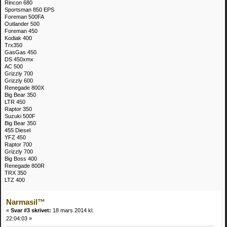
Rincon 680
Sportsman 850 EPS
Foreman 500FA
Outlander 500
Foreman 450
Kodiak 400
Trx350
GasGas 450
DS 450xmx
AC 500
Grizzly 700
Grizzly 600
Renegade 800X
Big Bear 350
LTR 450
Raptor 350
Suzuki 500F
Big Bear 350
455 Diesel
YFZ 450
Raptor 700
Grizzly 700
Big Boss 400
Renegade 800R
TRX 350
LTZ 400
Narmasil™
«
Svar #3 skrivet:
18 mars 2014 kl.
22:04:03 »