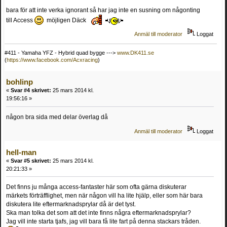
bara för att inte verka ignorant så har jag inte en susning om någonting
till Access
möjligen Däck
Anmäl till moderator
Loggat
#411 - Yamaha YFZ - Hybrid quad bygge --->
www.DK411.se
(
https://www.facebook.com/Acxracing
)
bohlinp
«
Svar #4 skrivet:
25 mars 2014 kl.
19:56:16 »
någon bra sida med delar överlag då
Anmäl till moderator
Loggat
hell-man
«
Svar #5 skrivet:
25 mars 2014 kl.
20:21:33 »
Det finns ju många access-fantaster här som ofta gärna diskuterar
märkets förträfflighet, men när någon vill ha lite hjälp, eller som här bara
diskutera lite eftermarknadsprylar då är det tyst.
Ska man tolka det som att det inte finns några eftermarknadsprylar?
Jag vill inte starta tjafs, jag vill bara få lite fart på denna stackars tråden.