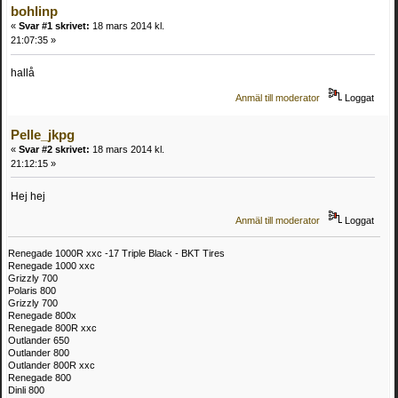
bohlinp
«
Svar #1 skrivet:
18 mars 2014 kl.
21:07:35 »
hallå
Anmäl till moderator
Loggat
Pelle_jkpg
«
Svar #2 skrivet:
18 mars 2014 kl.
21:12:15 »
Hej hej
Anmäl till moderator
Loggat
Renegade 1000R xxc -17 Triple Black - BKT Tires
Renegade 1000 xxc
Grizzly 700
Polaris 800
Grizzly 700
Renegade 800x
Renegade 800R xxc
Outlander 650
Outlander 800
Outlander 800R xxc
Renegade 800
Dinli 800