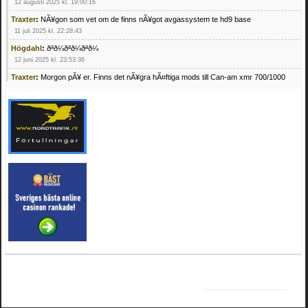
12 augusti 2025 kl. 19:00:16
Traxter
:
NÃ¥gon som vet om de finns nÃ¥got avgassystem te hd9 base
11 juli 2025 kl. 22:28:43
Högdahl
:
ðªð¼ðªð¼ðªð¼
12 juni 2025 kl. 23:53:36
Traxter
:
Morgon pÃ¥ er. Finns det nÃ¥gra hÃ¤ftiga mods till Can-am xmr 700/1000
24 februari 2025 kl. 10:23:25
Mrhandsome
:
SÃ¶ker defekta/trasiga fyrhjulingar. Jag betalar bra och du kan nÃ¥ mig
pÃ¥ 0709955029 eller hv.alexandersson@gmail.com ifall du har en som du vill sÃ¤lja
mvh Hugo
21 februari 2025 kl. 09:25:52
Oscar5
:
NÃ¥gon som vet vad man kan begÃ¤ra fÃ¶r en Honda TRX 350 FE 2005
med snÃ¶blad som fungerar utmÃ¤rkt .Har Ã¤rft den
4 februari 2025 kl. 19:20:50
Oscar5
:
44
4 februari 2025 kl. 19:15:36
Greger59
:
NÃ¤gon som vet har en Cetek 500 EFI
15 januari 2025 kl. 23:49:44
Mrhandsome
:
SÃÂ¶ker defekta/trasiga fyrhjulingar. Jag betalar bra och du kan nÃÂ¥
mig pÃÂ¥ 0709955029 eller hv.alexandersson@gmail.com ifall du har en som du vill
sÃÂ¤lja mvh Hugo
4 januari 2025 kl. 00:28:39
kampersvik
:
schema vaccumssangar cf moto 500 2013