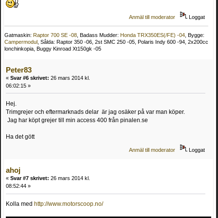
Anmäl till moderator
Loggat
Gatmaskin:
Raptor 700 SE -08
, Badass Mudder:
Honda TRX350ES(/FE) -04
, Bygge:
Campermodul
, Sålda: Raptor 350 -06, 2st SMC 250 -05, Polaris Indy 600 -94, 2x200cc
lonchinkopia, Buggy Kinroad Xt150gk -05
Peter83
«
Svar #6 skrivet:
26 mars 2014 kl.
06:02:15 »
Hej.
Trimgrejer och eftermarknads delar är jag osäker på var man köper.
Jag har köpt grejer till min access 400 från pinalen.se
Ha det gött
Anmäl till moderator
Loggat
ahoj
«
Svar #7 skrivet:
26 mars 2014 kl.
08:52:44 »
Kolla med
http://www.motorscoop.no/