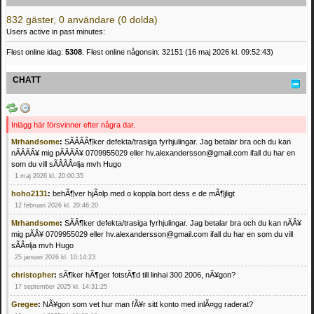
832 gäster, 0 användare (0 dolda)
Users active in past minutes:
Flest online idag:
5308
. Flest online någonsin: 32151 (16 maj 2026 kl. 09:52:43)
CHATT
Inlägg här försvinner efter några dar.
Mrhandsome
:
SÃÂÃÂ¶ker defekta/trasiga fyrhjulingar. Jag betalar bra och du kan
nÃÂÃÂ¥ mig pÃÂÃÂ¥ 0709955029 eller hv.alexandersson@gmail.com ifall du har en
som du vill sÃÂÃÂ¤lja mvh Hugo
1 maj 2026 kl. 20:00:35
hoho2131
:
behÃ¶ver hjÃ¤lp med o koppla bort dess e de mÃ¶jligt
12 februari 2026 kl. 20:46:20
Mrhandsome
:
SÃÂ¶ker defekta/trasiga fyrhjulingar. Jag betalar bra och du kan nÃÂ¥
mig pÃÂ¥ 0709955029 eller hv.alexandersson@gmail.com ifall du har en som du vill
sÃÂ¤lja mvh Hugo
25 januari 2026 kl. 10:14:23
christopher
:
sÃ¶ker hÃ¶ger fotstÃ¶d till linhai 300 2006, nÃ¥gon?
17 september 2025 kl. 14:31:25
Gregee
:
NÃ¥gon som vet hur man fÃ¥r sitt konto med inlÃ¤gg raderat?