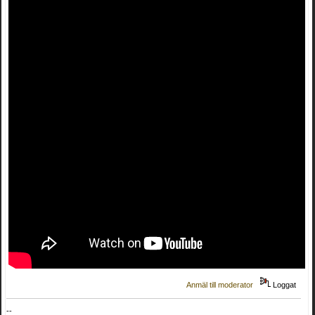
Anmäl till moderator
Loggat
--