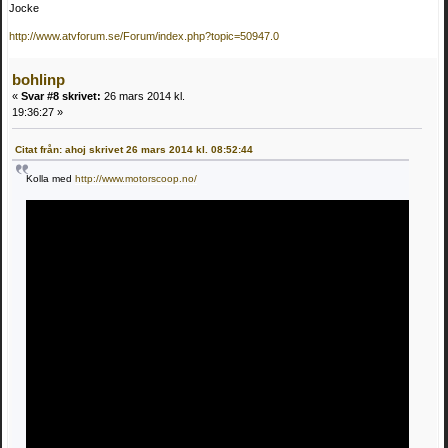
Jocke
http://www.atvforum.se/Forum/index.php?topic=50947.0
bohlinp
«
Svar #8 skrivet:
26 mars 2014 kl.
19:36:27 »
Citat från: ahoj skrivet 26 mars 2014 kl. 08:52:44
Kolla med
http://www.motorscoop.no/