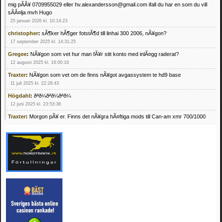
mig pÃÂ¥ 0709955029 eller hv.alexandersson@gmail.com ifall du har en som du vill
sÃÂ¤lja mvh Hugo
25 januari 2026 kl. 10:14:23
christopher
:
sÃ¶ker hÃ¶ger fotstÃ¶d till linhai 300 2006, nÃ¥gon?
17 september 2025 kl. 14:31:25
Gregee
:
NÃ¥gon som vet hur man fÃ¥r sitt konto med inlÃ¤gg raderat?
12 augusti 2025 kl. 19:00:16
Traxter
:
NÃ¥gon som vet om de finns nÃ¥got avgassystem te hd9 base
11 juli 2025 kl. 22:28:43
Högdahl
:
ðªð¼ðªð¼ðªð¼
12 juni 2025 kl. 23:53:36
Traxter
:
Morgon pÃ¥ er. Finns det nÃ¥gra hÃ¤ftiga mods till Can-am xmr 700/1000
24 februari 2025 kl. 10:23:25
Mrhandsome
:
SÃ¶ker defekta/trasiga fyrhjulingar. Jag betalar bra och du kan nÃ¥ mig
pÃ¥ 0709955029 eller hv.alexandersson@gmail.com ifall du har en som du vill sÃ¤lja
mvh Hugo
21 februari 2025 kl. 09:25:52
Oscar5
:
NÃ¥gon som vet vad man kan begÃ¤ra fÃ¶r en Honda TRX 350 FE 2005
med snÃ¶blad som fungerar utmÃ¤rkt .Har Ã¤rft den
4 februari 2025 kl. 19:20:50
Oscar5
:
44
4 februari 2025 kl. 19:15:36