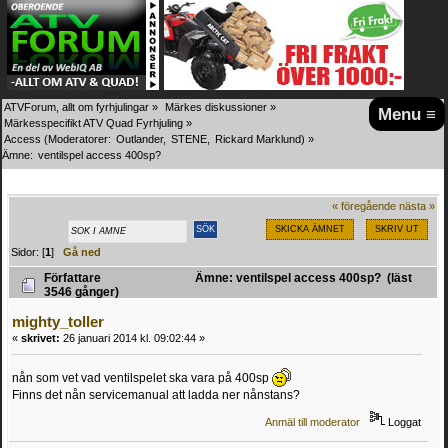
ATVForum, allt om fyrhjulingar
»
Märkes diskussioner
»
Menu ≡
Märkesspecifikt ATV Quad Fyrhjuling
»
Access
(Moderatorer:
Outlander
,
STENE
,
Rickard Marklund
) »
Ämne:
ventilspel access 400sp?
« föregående
nästa »
SKICKA ÄMNET
SKRIV UT
Sidor: [
1
]
Gå ned
Författare
Ämne: ventilspel access 400sp? (läst
3546 gånger)
mighty_toller
«
skrivet:
26 januari 2014 kl. 09:02:44 »
nån som vet vad ventilspelet ska vara på 400sp
Finns det nån servicemanual att ladda ner nånstans?
Anmäl till moderator
Loggat