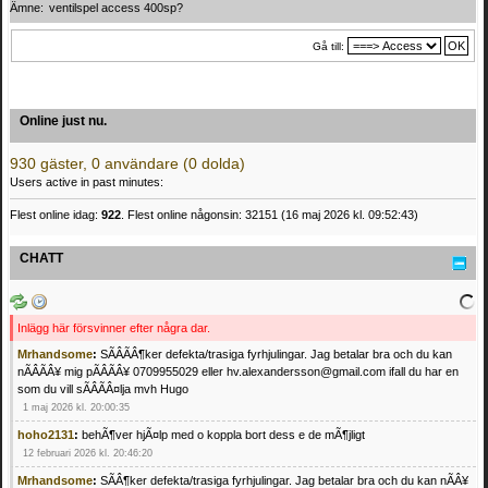
Ämne:
ventilspel access 400sp?
Gå till:
Online just nu.
930 gäster, 0 användare (0 dolda)
Users active in past minutes:
Flest online idag:
922
. Flest online någonsin: 32151 (16 maj 2026 kl. 09:52:43)
CHATT
Inlägg här försvinner efter några dar.
Mrhandsome
:
SÃÂÃÂ¶ker defekta/trasiga fyrhjulingar. Jag betalar bra och du kan
nÃÂÃÂ¥ mig pÃÂÃÂ¥ 0709955029 eller hv.alexandersson@gmail.com ifall du har en
som du vill sÃÂÃÂ¤lja mvh Hugo
1 maj 2026 kl. 20:00:35
hoho2131
:
behÃ¶ver hjÃ¤lp med o koppla bort dess e de mÃ¶jligt
12 februari 2026 kl. 20:46:20
Mrhandsome
:
SÃÂ¶ker defekta/trasiga fyrhjulingar. Jag betalar bra och du kan nÃÂ¥