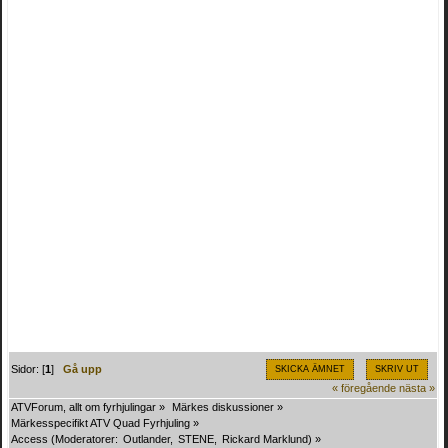
Sidor: [
1
]
Gå upp
SKICKA ÄMNET
SKRIV UT
« föregående
nästa »
ATVForum, allt om fyrhjulingar
»
Märkes diskussioner
»
Märkesspecifikt ATV Quad Fyrhjuling
»
Access
(Moderatorer:
Outlander
,
STENE
,
Rickard Marklund
) »