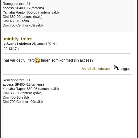
Renegade xxc -11
access SP400 -12(tantens)
Yamaha Raptor 660-05 (tantens såld)
Dinli 350-09(tantens)(såld)
Dinli 450-10(såld)
Dinli 700 Centhor -09(såld)
mighty_toller
«
Svar #1 skrivet:
26 januari 2014 kl.
22:13:17 »
här var det full fart
Ingen som kör med sin access?
Anmäl till moderator
Loggat
Renegade xxc -11
access SP400 -12(tantens)
Yamaha Raptor 660-05 (tantens såld)
Dinli 350-09(tantens)(såld)
Dinli 450-10(såld)
Dinli 700 Centhor -09(såld)