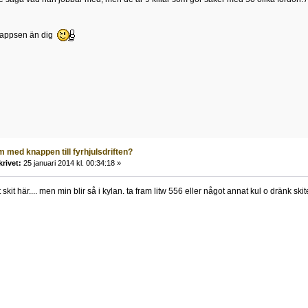
 pappsen än dig
 med knappen till fyrhjulsdriften?
krivet:
25 januari 2014 kl. 00:34:18 »
t skit här.... men min blir så i kylan. ta fram litw 556 eller något annat kul o dränk skit