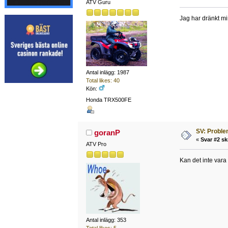
ATV Guru
Jag har dränkt m
Antal inlägg: 1987
Total likes: 40
Kön:
Honda TRX500FE
SV: Problem
goranP
«
Svar #2 sk
ATV Pro
Kan det inte vara
Antal inlägg: 353