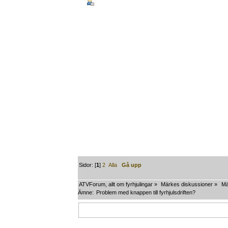
Sidor: [
1
]
2
Alla
Gå upp
ATVForum, allt om fyrhjulingar
»
Märkes diskussioner
»
Mä
Ämne:
Problem med knappen till fyrhjulsdriften?