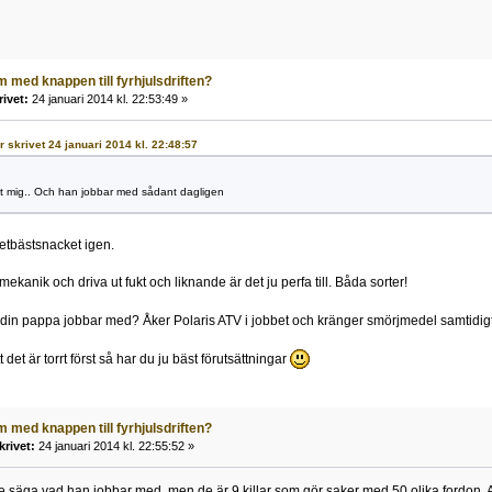
 med knappen till fyrhjulsdriften?
rivet:
24 januari 2014 kl. 22:53:49 »
r skrivet 24 januari 2014 kl. 22:48:57
rt mig.. Och han jobbar med sådant dagligen
etbästsnacket igen.
mekanik och driva ut fukt och liknande är det ju perfa till. Båda sorter!
 din pappa jobbar med? Åker Polaris ATV i jobbet och kränger smörjmedel samtidi
t det är torrt först så har du ju bäst förutsättningar
 med knappen till fyrhjulsdriften?
krivet:
24 januari 2014 kl. 22:55:52 »
nte säga vad han jobbar med, men de är 9 killar som gör saker med 50 olika fordon. Allt i