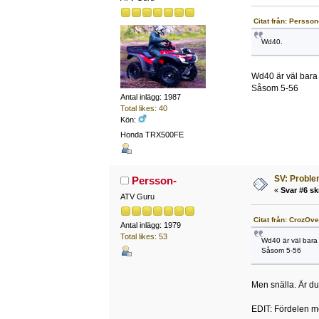
Citat från: Persson
Wd40.
Wd40 är väl bara
Såsom 5-56
Antal inlägg: 1987
Total likes: 40
Kön:
Honda TRX500FE
SV: Problem
Persson-
«
Svar #6 sk
ATV Guru
Citat från: CrozOve
Antal inlägg: 1979
Total likes: 53
Wd40 är väl bara
Såsom 5-56
Men snälla. Är du
EDIT: Fördelen me