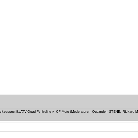
rkesspecifikt ATV Quad Fyrhjuling
»
CF Moto
(Moderatorer:
Outlander
,
STENE
,
Rickard M