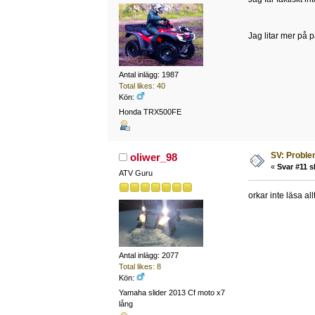
Jag litar mer på
Antal inlägg: 1987
Total likes: 40
Kön:
Honda TRX500FE
SV: Problem
oliwer_98
«
Svar #11 s
ATV Guru
orkar inte läsa all
Antal inlägg: 2077
Total likes: 8
Kön:
Yamaha slider 2013 Cf moto x7
lång