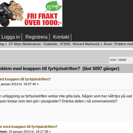
Logga in
Registrera
Kontakt
ing
»
CF Moto
(Moderatorer:
Outlander
,
STENE
,
Rickard Marklund
) »
Ämne:
Problem med k
lem med knappen till fyrhjulsdriften? (läst 5097 gånger)
 knappen till fyrhjulsdriften?
januari 2014 kl. 19:07:40 »
 urläggning av fyrhjulsdriften verkar inte gilla kyla. Någon som har nått tips på vad 
appen funkar som den gör i plusgrader? Dränka skiten i nå universalsmörj?
 med knappen till fyrhjulsdriften?
rivet:
24 januari 2014 kl. 19:27:38 »