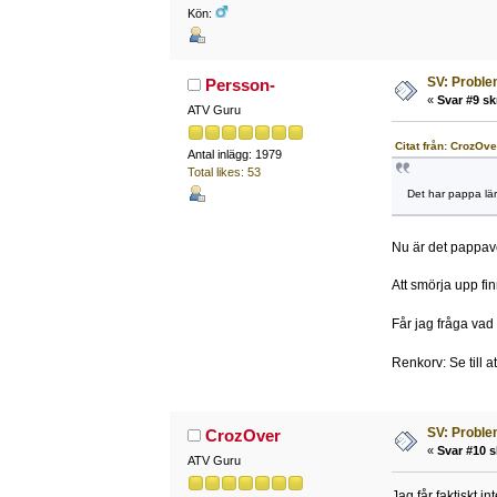
Kön:
SV: Problem
Persson-
«
Svar #9 sk
ATV Guru
Citat från: CrozOve
Antal inlägg: 1979
Total likes: 53
Det har pappa lä
Nu är det pappav
Att smörja upp fin
Får jag fråga vad
Renkorv: Se till at
SV: Problem
CrozOver
«
Svar #10 s
ATV Guru
Jag får faktiskt i