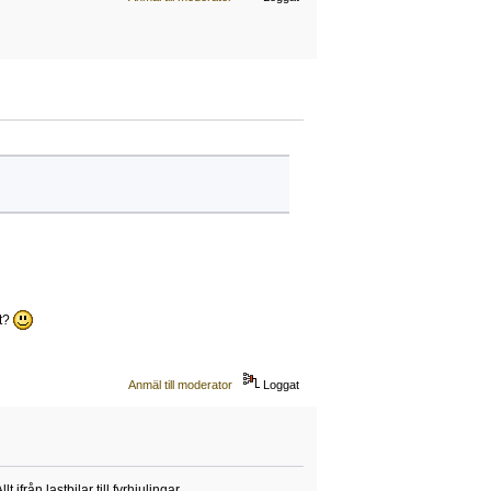
gt?
Anmäl till moderator
Loggat
från lastbilar till fyrhjulingar.