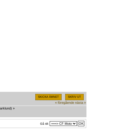
SKICKA ÄMNET
SKRIV UT
« föregående
nästa »
arklund
) »
Gå till: