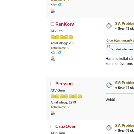
Total likes: 5
Kön:
SV: Problem
RenKorv
«
Svar #3 sk
ATV Pro
Citat från: goranP 
Antal inlägg: 252
Total likes: 3
Kan det inte vara
Kön:
Har inte kollat s
kommer överens 
SV: Problem
Persson-
«
Svar #4 sk
ATV Guru
Wd40.
Antal inlägg: 1979
Total likes: 53
SV: Problem
CrozOver
«
Svar #5 sk
ATV Guru