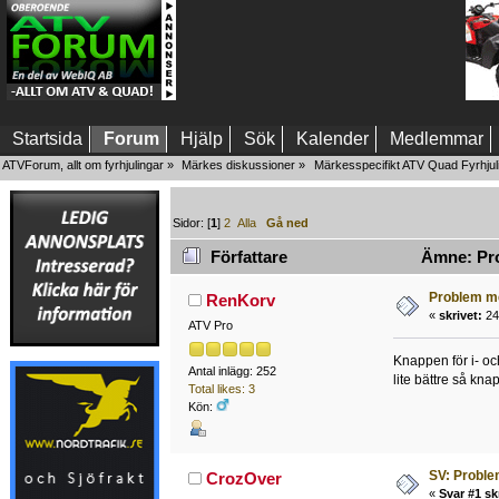
Startsida
Forum
Hjälp
Sök
Kalender
Medlemmar
ATVForum, allt om fyrhjulingar
»
Märkes diskussioner
»
Märkesspecifikt ATV Quad Fyrhjul
Sidor: [
1
]
2
Alla
Gå ned
Författare
Ämne: Prob
Problem med
RenKorv
«
skrivet:
24 
ATV Pro
Knappen för i- och
Antal inlägg: 252
lite bättre så kn
Total likes: 3
Kön:
SV: Problem
CrozOver
«
Svar #1 sk