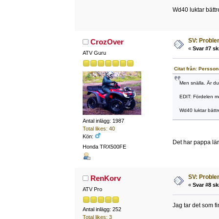
Wd40 luktar bättr
SV: Problem
CrozOver
«
Svar #7 sk
ATV Guru
Citat från: Persson
Men snälla. Är du
EDIT: Fördelen me
Wd40 luktar bättr
Antal inlägg: 1987
Total likes: 40
Kön:
Det har pappa lä
Honda TRX500FE
SV: Problem
RenKorv
«
Svar #8 sk
ATV Pro
Jag tar det som f
Antal inlägg: 252
Total likes: 3