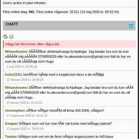
Users active in past minutes:
Flest online idag:
941
. Flest online någonsin: 32151 (16 maj 2026 kl. 09:52:43)
CHATT
Inlägg här försvinner efter några dar.
Mrhandsome
:
SÃÂÃÂ¶ker defekta/trasiga fyrhjulingar. Jag betalar bra och du kan
nÃÂÃÂ¥ mig pÃÂÃÂ¥ 0709955029 eller hv.alexandersson@gmail.com ifall du har en
som du vill sÃÂÃÂ¤lja mvh Hugo
1 maj 2026 kl. 20:00:35
hoho2131
:
behÃ¶ver hjÃ¤lp med o koppla bort dess e de mÃ¶jligt
12 februari 2026 kl. 20:46:20
Mrhandsome
:
SÃÂ¶ker defekta/trasiga fyrhjulingar. Jag betalar bra och du kan nÃÂ¥
mig pÃÂ¥ 0709955029 eller hv.alexandersson@gmail.com ifall du har en som du vill
sÃÂ¤lja mvh Hugo
25 januari 2026 kl. 10:14:23
christopher
:
sÃ¶ker hÃ¶ger fotstÃ¶d till linhai 300 2006, nÃ¥gon?
17 september 2025 kl. 14:31:25
Gregee
:
NÃ¥gon som vet hur man fÃ¥r sitt konto med inlÃ¤gg raderat?
12 augusti 2025 kl. 19:00:16
Traxter
:
NÃ¥gon som vet om de finns nÃ¥got avgassystem te hd9 base