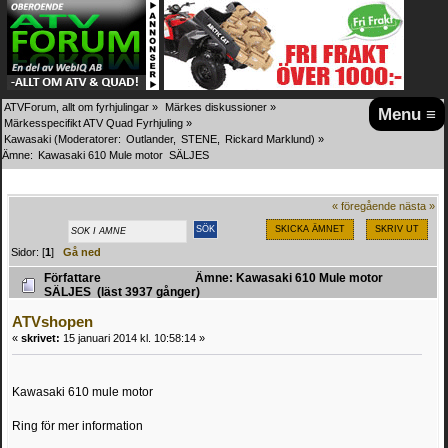
ATVForum, allt om fyrhjulingar
»
Märkes diskussioner
»
Menu ≡
Märkesspecifikt ATV Quad Fyrhjuling
»
Kawasaki
(Moderatorer:
Outlander
,
STENE
,
Rickard Marklund
) »
Ämne:
Kawasaki 610 Mule motor  SÄLJES 
« föregående
nästa »
SKICKA ÄMNET
SKRIV UT
Sidor: [
1
]
Gå ned
Författare
Ämne: Kawasaki 610 Mule motor
SÄLJES (läst 3937 gånger)
ATVshopen
«
skrivet:
15 januari 2014 kl. 10:58:14 »
Kawasaki 610 mule motor
Ring för mer information