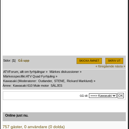
Sidor: [
1
]
Gå upp
SKICKA ÄMNET
SKRIV UT
« föregående
nästa »
ATVForum, allt om fyrhjulingar
»
Märkes diskussioner
»
Märkesspecifikt ATV Quad Fyrhjuling
»
Kawasaki
(Moderatorer:
Outlander
,
STENE
,
Rickard Marklund
) »
Ämne:
Kawasaki 610 Mule motor  SÄLJES 
Gå till:
Online just nu.
757 gäster, 0 användare (0 dolda)