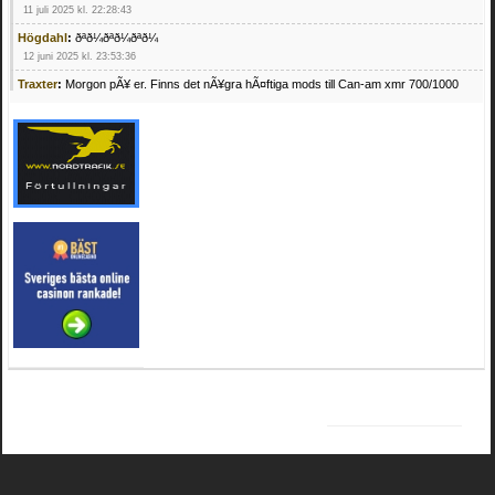
11 juli 2025 kl. 22:28:43
Högdahl
:
ðªð¼ðªð¼ðªð¼
12 juni 2025 kl. 23:53:36
Traxter
:
Morgon pÃ¥ er. Finns det nÃ¥gra hÃ¤ftiga mods till Can-am xmr 700/1000
24 februari 2025 kl. 10:23:25
Mrhandsome
:
SÃ¶ker defekta/trasiga fyrhjulingar. Jag betalar bra och du kan nÃ¥ mig
pÃ¥ 0709955029 eller hv.alexandersson@gmail.com ifall du har en som du vill sÃ¤lja
mvh Hugo
21 februari 2025 kl. 09:25:52
Oscar5
:
NÃ¥gon som vet vad man kan begÃ¤ra fÃ¶r en Honda TRX 350 FE 2005
med snÃ¶blad som fungerar utmÃ¤rkt .Har Ã¤rft den
4 februari 2025 kl. 19:20:50
Oscar5
:
44
4 februari 2025 kl. 19:15:36
Greger59
:
NÃ¤gon som vet har en Cetek 500 EFI
15 januari 2025 kl. 23:49:44
Mrhandsome
:
SÃÂ¶ker defekta/trasiga fyrhjulingar. Jag betalar bra och du kan nÃÂ¥
mig pÃÂ¥ 0709955029 eller hv.alexandersson@gmail.com ifall du har en som du vill
sÃÂ¤lja mvh Hugo
4 januari 2025 kl. 00:28:39
kampersvik
:
schema vaccumssangar cf moto 500 2013
26 november 2024 kl. 17:48:35