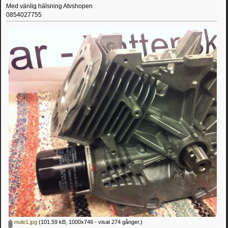
Med vänlig hälsning Atvshopen
0854027755
mule1.jpg
(101.59 kB, 1000x746 - visat 274 gånger.)