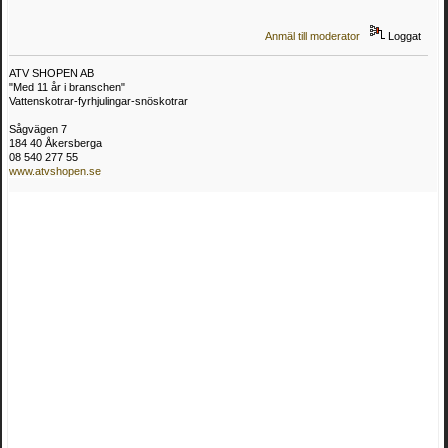
Anmäl till moderator
Loggat
ATV SHOPEN AB
"Med 11 år i branschen"
Vattenskotrar-fyrhjulingar-snöskotrar
Sågvägen 7
184 40 Åkersberga
08 540 277 55
www.atvshopen.se