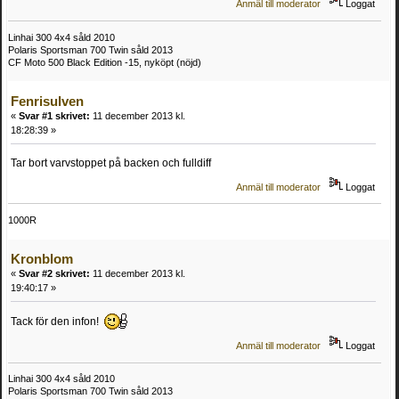
Anmäl till moderator
Loggat
Linhai 300 4x4 såld 2010
Polaris Sportsman 700 Twin såld 2013
CF Moto 500 Black Edition -15, nyköpt (nöjd)
Fenrisulven
«
Svar #1 skrivet:
11 december 2013 kl.
18:28:39 »
Tar bort varvstoppet på backen och fulldiff
Anmäl till moderator
Loggat
1000R
Kronblom
«
Svar #2 skrivet:
11 december 2013 kl.
19:40:17 »
Tack för den infon!
Anmäl till moderator
Loggat
Linhai 300 4x4 såld 2010
Polaris Sportsman 700 Twin såld 2013