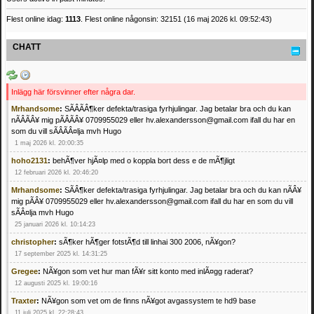
Flest online idag:
1113
. Flest online någonsin: 32151 (16 maj 2026 kl. 09:52:43)
CHATT
Inlägg här försvinner efter några dar.
Mrhandsome
:
SÃÂÃÂ¶ker defekta/trasiga fyrhjulingar. Jag betalar bra och du kan
nÃÂÃÂ¥ mig pÃÂÃÂ¥ 0709955029 eller hv.alexandersson@gmail.com ifall du har en
som du vill sÃÂÃÂ¤lja mvh Hugo
1 maj 2026 kl. 20:00:35
hoho2131
:
behÃ¶ver hjÃ¤lp med o koppla bort dess e de mÃ¶jligt
12 februari 2026 kl. 20:46:20
Mrhandsome
:
SÃÂ¶ker defekta/trasiga fyrhjulingar. Jag betalar bra och du kan nÃÂ¥
mig pÃÂ¥ 0709955029 eller hv.alexandersson@gmail.com ifall du har en som du vill
sÃÂ¤lja mvh Hugo
25 januari 2026 kl. 10:14:23
christopher
:
sÃ¶ker hÃ¶ger fotstÃ¶d till linhai 300 2006, nÃ¥gon?
17 september 2025 kl. 14:31:25
Gregee
:
NÃ¥gon som vet hur man fÃ¥r sitt konto med inlÃ¤gg raderat?
12 augusti 2025 kl. 19:00:16
Traxter
:
NÃ¥gon som vet om de finns nÃ¥got avgassystem te hd9 base
11 juli 2025 kl. 22:28:43