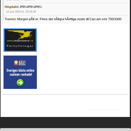
Högdahl
:
ðªð¼ðªð¼ðªð¼
12 juni 2025 kl. 23:53:36
Traxter
:
Morgon pÃ¥ er. Finns det nÃ¥gra hÃ¤ftiga mods till Can-am xmr 700/1000
24 februari 2025 kl. 10:23:25
Mrhandsome
:
SÃ¶ker defekta/trasiga fyrhjulingar. Jag betalar bra och du kan nÃ¥ mig
pÃ¥ 0709955029 eller hv.alexandersson@gmail.com ifall du har en som du vill sÃ¤lja
mvh Hugo
21 februari 2025 kl. 09:25:52
Oscar5
:
NÃ¥gon som vet vad man kan begÃ¤ra fÃ¶r en Honda TRX 350 FE 2005
med snÃ¶blad som fungerar utmÃ¤rkt .Har Ã¤rft den
4 februari 2025 kl. 19:20:50
Oscar5
:
44
4 februari 2025 kl. 19:15:36
Greger59
:
NÃ¤gon som vet har en Cetek 500 EFI
15 januari 2025 kl. 23:49:44
Mrhandsome
:
SÃÂ¶ker defekta/trasiga fyrhjulingar. Jag betalar bra och du kan nÃÂ¥
mig pÃÂ¥ 0709955029 eller hv.alexandersson@gmail.com ifall du har en som du vill
sÃÂ¤lja mvh Hugo
4 januari 2025 kl. 00:28:39
kampersvik
:
schema vaccumssangar cf moto 500 2013
26 november 2024 kl. 17:48:35
trailboss
:
Hej. sÃ¶ker instruktionsbok Polaris TrailBoss 250-89