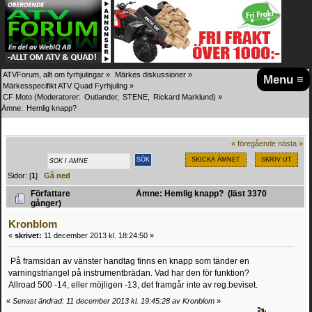
ATVForum, allt om fyrhjulingar
»
Märkes diskussioner
»
Menu ≡
Märkesspecifikt ATV Quad Fyrhjuling
»
CF Moto
(Moderatorer:
Outlander
,
STENE
,
Rickard Marklund
) »
Ämne:
Hemlig knapp? 
« föregående
nästa »
SKICKA ÄMNET
SKRIV UT
Sidor: [
1
]
Gå ned
Författare
Ämne: Hemlig knapp? (läst 3370
gånger)
Kronblom
«
skrivet:
11 december 2013 kl. 18:24:50 »
På framsidan av vänster handtag finns en knapp som tänder en
varningstriangel på instrumentbrädan. Vad har den för funktion?
Allroad 500 -14, eller möjligen -13, det framgår inte av reg.beviset.
«
Senast ändrad: 11 december 2013 kl. 19:45:28 av Kronblom
»