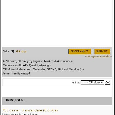
Sidor: [
1
]
Gå upp
SKICKA ÄMNET
SKRIV UT
« föregående
nästa »
ATVForum, allt om fyrhjulingar
»
Märkes diskussioner
»
Märkesspecifikt ATV Quad Fyrhjuling
»
CF Moto
(Moderatorer:
Outlander
,
STENE
,
Rickard Marklund
) »
Ämne:
Hemlig knapp? 
Gå till:
Online just nu.
795 gäster, 0 användare (0 dolda)
Users active in past minutes: