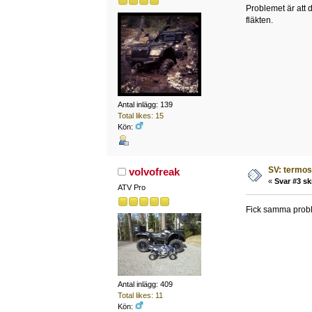
Problemet är att d
fläkten.
Antal inlägg: 139
Total likes: 15
Kön:
SV: termost
volvofreak
«
Svar #3 sk
ATV Pro
Fick samma proble
Antal inlägg: 409
Total likes: 11
Kön: