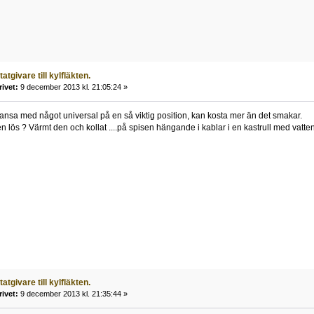
atgivare till kylfläkten.
rivet:
9 december 2013 kl. 21:05:24 »
hansa med något universal på en så viktig position, kan kosta mer än det smakar.
n lös ? Värmt den och kollat ....på spisen hängande i kablar i en kastrull med vatt
atgivare till kylfläkten.
rivet:
9 december 2013 kl. 21:35:44 »