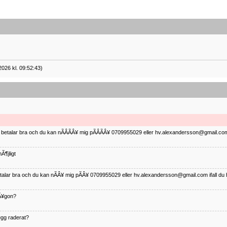
2026 kl. 09:52:43)
ag betalar bra och du kan nÃÂÃÂ¥ mig pÃÂÃÂ¥ 0709955029 eller hv.alexandersson@gmail.com 
Ã¶jligt
betalar bra och du kan nÃÂ¥ mig pÃÂ¥ 0709955029 eller hv.alexandersson@gmail.com ifall du 
nÃ¥gon?
¤gg raderat?