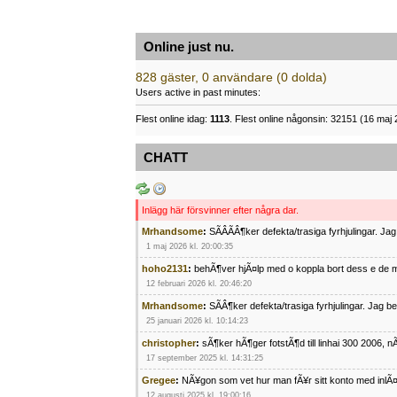
Online just nu.
828 gäster, 0 användare (0 dolda)
Users active in past minutes:
Flest online idag:
1113
. Flest online någonsin: 32151 (16 maj 
CHATT
Inlägg här försvinner efter några dar.
Mrhandsome
:
SÃÂÃÂ¶ker defekta/trasiga fyrhjulingar. J
1 maj 2026 kl. 20:00:35
hoho2131
:
behÃ¶ver hjÃ¤lp med o koppla bort dess e de m
12 februari 2026 kl. 20:46:20
Mrhandsome
:
SÃÂ¶ker defekta/trasiga fyrhjulingar. Jag 
25 januari 2026 kl. 10:14:23
christopher
:
sÃ¶ker hÃ¶ger fotstÃ¶d till linhai 300 2006, 
17 september 2025 kl. 14:31:25
Gregee
:
NÃ¥gon som vet hur man fÃ¥r sitt konto med inlÃ
12 augusti 2025 kl. 19:00:16