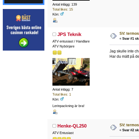
Antal inlägg: 139
Total likes: 15
Kön:
SV: termost
JPS Teknik
«
Svar #1 sk
ATV entusiast / Handlare
ATV Nybörjare
Jag skulle inte c
Har du mätt på de
Antal inlägg: 7
Total likes: 1
Kön:
Lerinpackning är bra!
SV: termost
Henke-QL250
«
Svar #2 sk
ATV Entusiast