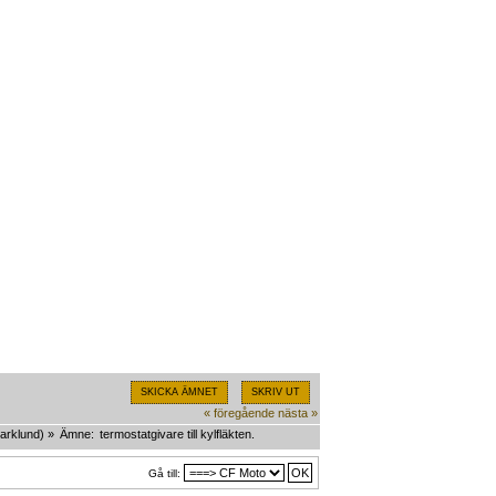
SKICKA ÄMNET
SKRIV UT
« föregående
nästa »
arklund
) »
Ämne:
termostatgivare till kylfläkten.
Gå till: