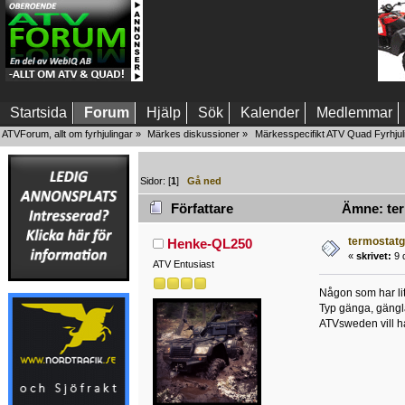
Startsida
Forum
Hjälp
Sök
Kalender
Medlemmar
ATVForum, allt om fyrhjulingar
»
Märkes diskussioner
»
Märkesspecifikt ATV Quad Fyrhjul
Sidor: [
1
]
Gå ned
Författare
Ämne: term
termostatgi
Henke-QL250
«
skrivet:
9 
ATV Entusiast
Någon som har li
Typ gänga, gänglä
ATVsweden vill ha 