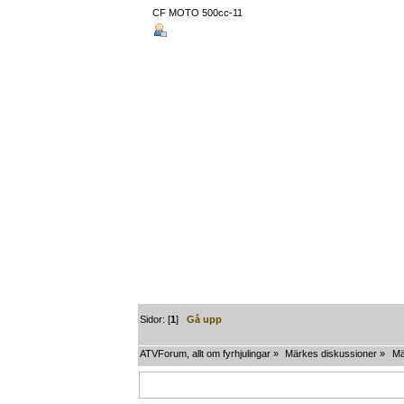
CF MOTO 500cc-11
Sidor: [
1
]
Gå upp
ATVForum, allt om fyrhjulingar
»
Märkes diskussioner
»
Mä