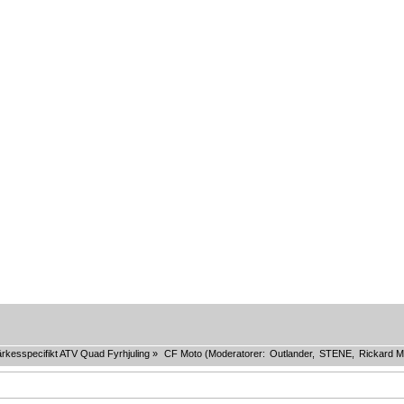
rkesspecifikt ATV Quad Fyrhjuling
»
CF Moto
(Moderatorer:
Outlander
,
STENE
,
Rickard M