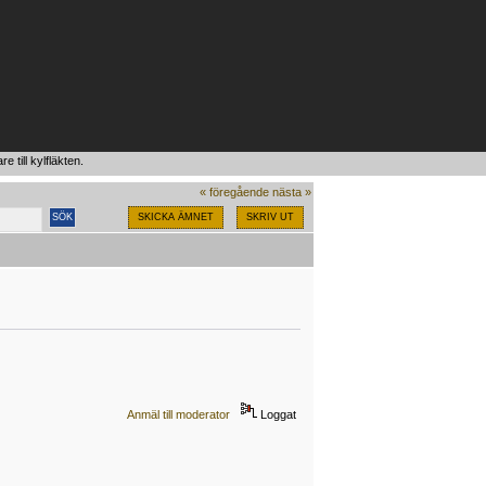
e till kylfläkten.
« föregående
nästa »
SKICKA ÄMNET
SKRIV UT
Anmäl till moderator
Loggat