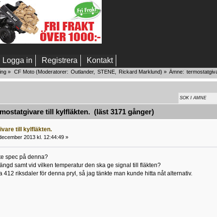
Logga in
Registrera
Kontakt
ing
»
CF Moto
(Moderatorer:
Outlander
,
STENE
,
Rickard Marklund
) »
Ämne:
termostatgivar
ostatgivare till kylfläkten. (läst 3171 gånger)
vare till kylfläkten.
december 2013 kl. 12:44:49 »
te spec på denna?
ngd samt vid vilken temperatur den ska ge signal till fläkten?
412 riksdaler för denna pryl, så jag tänkte man kunde hitta nåt alternativ.