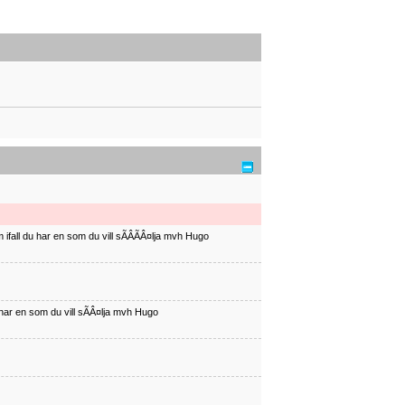
ifall du har en som du vill sÃÂÃÂ¤lja mvh Hugo
har en som du vill sÃÂ¤lja mvh Hugo