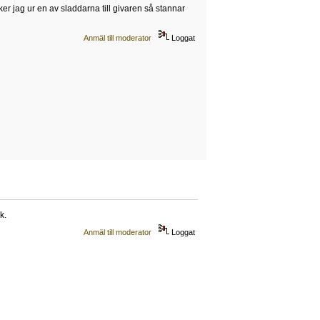
ker jag ur en av sladdarna till givaren så stannar
Anmäl till moderator
Loggat
k.
Anmäl till moderator
Loggat