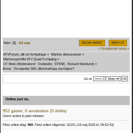
Sidor: [
1
]
Gå upp
SKICKA ÄMNET
SKRIV UT
« föregående
nästa »
ATVForum, allt om fyrhjulingar
»
Märkes diskussioner
»
Märkesspecifikt ATV Quad Fyrhjuling
»
CF Moto
(Moderatorer:
Outlander
,
STENE
,
Rickard Marklund
) »
Ämne:
Terralander 800, tillverka/köpa styrhöjare?
Gå till:
Online just nu.
952 gäster, 0 användare (0 dolda)
Users active in past minutes:
Flest online idag:
969
. Flest online någonsin: 32151 (16 maj 2026 kl. 09:52:43)