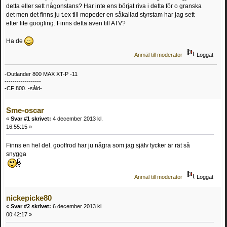
detta eller sett någonstans? Har inte ens börjat riva i detta för o granska
det men det finns ju t.ex till mopeder en såkallad styrstam har jag sett
efter lite googling. Finns detta även till ATV?
Ha de
Anmäl till moderator
Loggat
-Outlander 800 MAX XT-P -11
------------------
-CF 800. -såld-
Sme-oscar
«
Svar #1 skrivet:
4 december 2013 kl.
16:55:15 »
Finns en hel del. gooffrod har ju några som jag själv tycker är rät så
snygga
Anmäl till moderator
Loggat
nickepicke80
«
Svar #2 skrivet:
6 december 2013 kl.
00:42:17 »