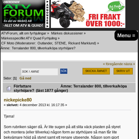
ATVForum, allt om fyrhjulingar
»
Märkes diskussioner
»
Menu ≡
Märkesspecifikt ATV Quad Fyrhjuling
»
CF Moto
(Moderatorer:
Outlander
,
STENE
,
Rickard Marklund
) »
Ämne:
Terralander 800, tillverka/köpa styrhöjare?
« föregående
nästa »
SKICKA ÄMNET
SKRIV UT
Sidor: [
1
]
Gå ned
Författare
Ämne: Terralander 800, tillverka/köpa
styrhöjare? (läst 1877 gånger)
nickepicke80
«
skrivet:
4 december 2013 kl. 16:17:35 »
Tjena!
Som rubriken säger då. Är lite sugen på att slita väck plasten på styret
och montera (eller tillverka) någon form av styrhöjare så man får lite
bekvämare höjd på styret samt ett renare utseende. Någon som gjort