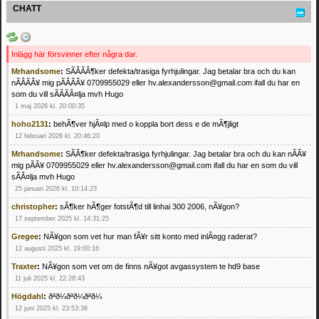
CHATT
Inlägg här försvinner efter några dar.
Mrhandsome
:
SÃÂÃÂ¶ker defekta/trasiga fyrhjulingar. Jag betalar bra och du kan
nÃÂÃÂ¥ mig pÃÂÃÂ¥ 0709955029 eller hv.alexandersson@gmail.com ifall du har en
som du vill sÃÂÃÂ¤lja mvh Hugo
1 maj 2026 kl. 20:00:35
hoho2131
:
behÃ¶ver hjÃ¤lp med o koppla bort dess e de mÃ¶jligt
12 februari 2026 kl. 20:46:20
Mrhandsome
:
SÃÂ¶ker defekta/trasiga fyrhjulingar. Jag betalar bra och du kan nÃÂ¥
mig pÃÂ¥ 0709955029 eller hv.alexandersson@gmail.com ifall du har en som du vill
sÃÂ¤lja mvh Hugo
25 januari 2026 kl. 10:14:23
christopher
:
sÃ¶ker hÃ¶ger fotstÃ¶d till linhai 300 2006, nÃ¥gon?
17 september 2025 kl. 14:31:25
Gregee
:
NÃ¥gon som vet hur man fÃ¥r sitt konto med inlÃ¤gg raderat?
12 augusti 2025 kl. 19:00:16
Traxter
:
NÃ¥gon som vet om de finns nÃ¥got avgassystem te hd9 base
11 juli 2025 kl. 22:28:43
Högdahl
:
ðªð¼ðªð¼ðªð¼
12 juni 2025 kl. 23:53:36