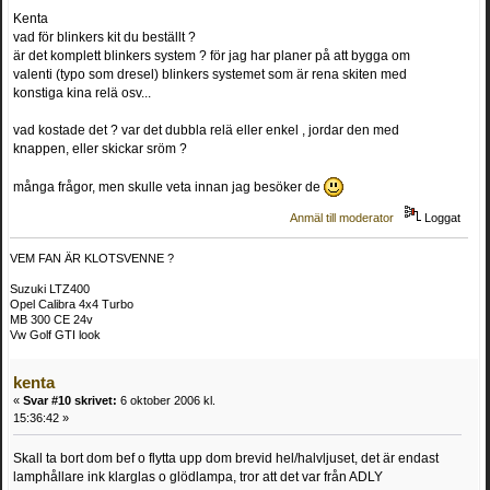
Kenta
vad för blinkers kit du beställt ?
är det komplett blinkers system ? för jag har planer på att bygga om
valenti (typo som dresel) blinkers systemet som är rena skiten med
konstiga kina relä osv...
vad kostade det ? var det dubbla relä eller enkel , jordar den med
knappen, eller skickar sröm ?
många frågor, men skulle veta innan jag besöker de
Anmäl till moderator
Loggat
VEM FAN ÄR KLOTSVENNE ?
Suzuki LTZ400
Opel Calibra 4x4 Turbo
MB 300 CE 24v
Vw Golf GTI look
kenta
«
Svar #10 skrivet:
6 oktober 2006 kl.
15:36:42 »
Skall ta bort dom bef o flytta upp dom brevid hel/halvljuset, det är endast
lamphållare ink klarglas o glödlampa, tror att det var från ADLY