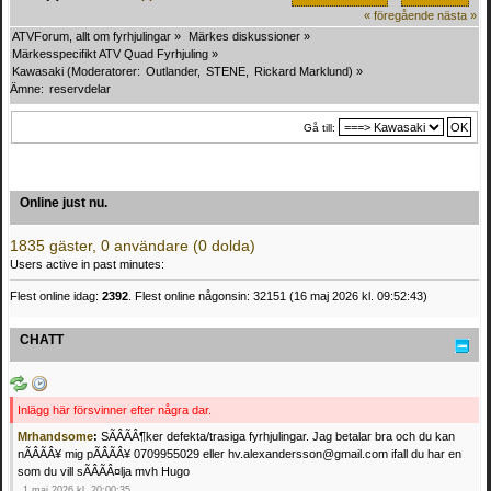
« föregående
nästa »
ATVForum, allt om fyrhjulingar
»
Märkes diskussioner
»
Märkesspecifikt ATV Quad Fyrhjuling
»
Kawasaki
(Moderatorer:
Outlander
,
STENE
,
Rickard Marklund
) »
Ämne:
reservdelar
Gå till:
Online just nu.
1835 gäster, 0 användare (0 dolda)
Users active in past minutes:
Flest online idag:
2392
. Flest online någonsin: 32151 (16 maj 2026 kl. 09:52:43)
CHATT
Inlägg här försvinner efter några dar.
Mrhandsome
:
SÃÂÃÂ¶ker defekta/trasiga fyrhjulingar. Jag betalar bra och du kan
nÃÂÃÂ¥ mig pÃÂÃÂ¥ 0709955029 eller hv.alexandersson@gmail.com ifall du har en
som du vill sÃÂÃÂ¤lja mvh Hugo
1 maj 2026 kl. 20:00:35