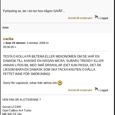
Fyrhjuling.se, de i sin tur hos någon GA/ÅF....
Anmäl till moderator
Loggat
Adde
zacka
«
Svar #3 skrivet:
3 oktober 2006 kl.
00:06:05 »
TESTA O KOLLA PÅ BILTEMA ELLER MEKONOMEN OM DE HAR EN
DAMASK TILL KANSKE EN NISSAN MICRA, SUBARU TRENDY ELLER
ANNAN LITEN BIL MED SMÅ DRIVAXLAR (DET KAN PASSA, DET ÄR
LIKSOM BARA EN DAMASK SOM SKA TÄCKA KNUTEN O HÅLLA
FETTET INNE FÖR SMÖRJNING)
Sorry för capslock, orkar inte skriva om
Anmäl till moderator
Loggat
VEM FAN ÄR KLOTSVENNE ?
Suzuki LTZ400
Opel Calibra 4x4 Turbo
MB 300 CE 24v