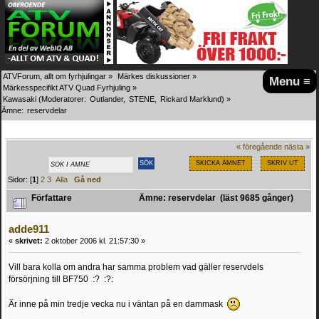
ATVForum, allt om fyrhjulingar
»
Märkes diskussioner
»
Menu ≡
Märkesspecifikt ATV Quad Fyrhjuling
»
Kawasaki
(Moderatorer:
Outlander
,
STENE
,
Rickard Marklund
) »
Ämne:
reservdelar
« föregående
nästa »
SKICKA ÄMNET
SKRIV UT
Sidor: [
1
]
2
3
Alla
Gå ned
Författare
Ämne: reservdelar (läst 9685 gånger)
adde911
«
skrivet:
2 oktober 2006 kl. 21:57:30 »
Vill bara kolla om andra har samma problem vad gäller reservdels
försörjning till BF750 :? :?:
Är inne på min tredje vecka nu i väntan på en dammask