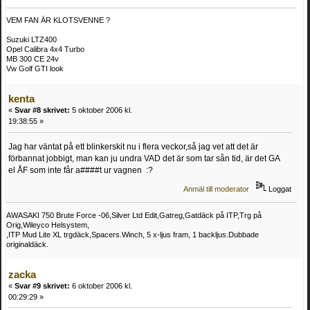
VEM FAN ÄR KLOTSVENNE ?
Suzuki LTZ400
Opel Calibra 4x4 Turbo
MB 300 CE 24v
Vw Golf GTI look
kenta
«
Svar #8 skrivet:
5 oktober 2006 kl.
19:38:55 »
Jag har väntat på ett blinkerskit nu i flera veckor,så jag vet att det är
förbannat jobbigt, man kan ju undra VAD det är som tar sån tid, är det GA
el ÅF som inte får a####t ur vagnen :?
Anmäl till moderator
Loggat
AWASAKI 750 Brute Force -06,Silver Ltd Edit,Gatreg,Gatdäck på ITP,Trg på
Orig,Wileyco Helsystem,
,ITP Mud Lite XL trgdäck,Spacers.Winch, 5 x-ljus fram, 1 backljus.Dubbade
originaldäck.
zacka
«
Svar #9 skrivet:
6 oktober 2006 kl.
00:29:29 »