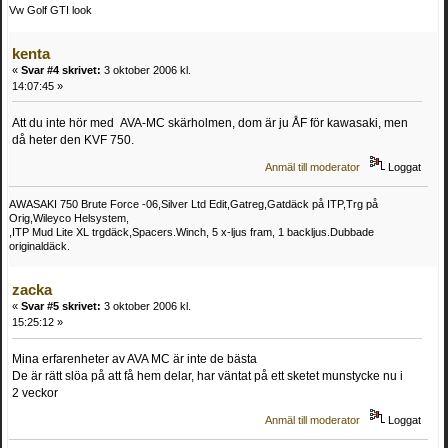
Vw Golf GTI look
kenta
«
Svar #4 skrivet:
3 oktober 2006 kl.
14:07:45 »
Att du inte hör med AVA-MC skärholmen, dom är ju ÅF för kawasaki, men
då heter den KVF 750.
Anmäl till moderator
Loggat
AWASAKI 750 Brute Force -06,Silver Ltd Edit,Gatreg,Gatdäck på ITP,Trg på
Orig,Wileyco Helsystem,
,ITP Mud Lite XL trgdäck,Spacers.Winch, 5 x-ljus fram, 1 backljus.Dubbade
originaldäck.
zacka
«
Svar #5 skrivet:
3 oktober 2006 kl.
15:25:12 »
Mina erfarenheter av AVA MC är inte de bästa
De är rätt slöa på att få hem delar, har väntat på ett sketet munstycke nu i
2 veckor
Anmäl till moderator
Loggat