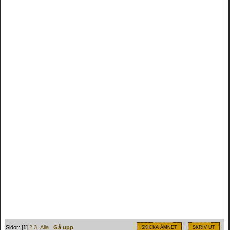
Sidor: [
1
]
2
3
Alla
Gå upp
SKICKA ÄMNET
SKRIV UT