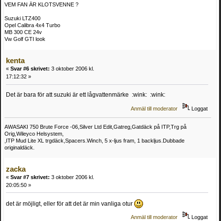
VEM FAN ÄR KLOTSVENNE ?
Suzuki LTZ400
Opel Calibra 4x4 Turbo
MB 300 CE 24v
Vw Golf GTI look
kenta
«
Svar #6 skrivet:
3 oktober 2006 kl.
17:12:32 »
Det är bara för att suzuki är ett lågvattenmärke :wink: :wink:
Anmäl till moderator
Loggat
AWASAKI 750 Brute Force -06,Silver Ltd Edit,Gatreg,Gatdäck på ITP,Trg på
Orig,Wileyco Helsystem,
,ITP Mud Lite XL trgdäck,Spacers.Winch, 5 x-ljus fram, 1 backljus.Dubbade
originaldäck.
zacka
«
Svar #7 skrivet:
3 oktober 2006 kl.
20:05:50 »
det är möjligt, eller för att det är min vanliga otur
Anmäl till moderator
Loggat