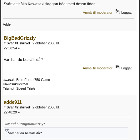
Svårt att hålla Kawasaki flaggan högt med dessa tider.....
Anmäl till moderator
Loggat
Adde
BigBadGrizzly
«
Svar #1 skrivet:
2 oktober 2006 kl.
22:38:54 »
Vart har du beställt då?
Anmäl till moderator
Loggat
awasaki BruteForce 750 Camo
Kawasaki kx250
Triumph Speed Triple
adde911
«
Svar #2 skrivet:
2 oktober 2006 kl.
22:48:29 »
Citat från: "BigBadGrizzly"
Vart har du beställt då?