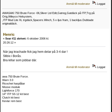
Anmäl till moderator
Loggat
AWASAKI 750 Brute Force -06,Silver Ltd Edit,Gatreg,Gatdäck på ITP,Trg på
Orig,Wileyco Helsystem,
,ITP Mud Lite XL trgdäck,Spacers.Winch, 5 x-ljus fram, 1 backljus.Dubbade
originaldäck.
Henric
«
Svar #11 skrivet:
6 oktober 2006 kl.
20:26:12 »
När jag krachade fick jag hem delar på 3-4 dar !
Stibix i Borås.
Bra killar som jobbar där.
Anmäl till moderator
Loggat
awa 750 Brute Force.
Warn 3.0
Ricochet hasplåtar
Moose module
Lightforce 170
14" ITP SS 12 kit best
Clutch kit best
Kevlar rem best