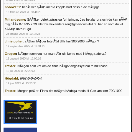
hoho2131
:
behÃ¶ver hjÃ¤lp med o koppla bort dess e de mÃ¶jligt
12 februari 2026 kl. 20:46:20
Mrhandsome
:
SÃÂ¶ker defekta/trasiga fyrhjulingar. Jag betalar bra och du kan nÃÂ¥
mig pÃÂ¥ 0709955029 eller hv.alexandersson@gmail.com ifall du har en som du vill
sÃÂ¤lja mvh Hugo
25 januari 2026 kl. 10:14:23
christopher
:
sÃ¶ker hÃ¶ger fotstÃ¶d till linhai 300 2006, nÃ¥gon?
17 september 2025 kl. 14:31:25
Gregee
:
NÃ¥gon som vet hur man fÃ¥r sitt konto med inlÃ¤gg raderat?
12 augusti 2025 kl. 19:00:16
Traxter
:
NÃ¥gon som vet om de finns nÃ¥got avgassystem te hd9 base
11 juli 2025 kl. 22:28:43
Högdahl
:
ðªð¼ðªð¼ðªð¼
12 juni 2025 kl. 23:53:36
Traxter
:
Morgon pÃ¥ er. Finns det nÃ¥gra hÃ¤ftiga mods till Can-am xmr 700/1000
24 februari 2025 kl. 10:23:25
Mrhandsome
:
SÃ¶ker defekta/trasiga fyrhjulingar. Jag betalar bra och du kan nÃ¥ mig
pÃ¥ 0709955029 eller hv.alexandersson@gmail.com ifall du har en som du vill sÃ¤lja
mvh Hugo
21 februari 2025 kl. 09:25:52
Oscar5
:
NÃ¥gon som vet vad man kan begÃ¤ra fÃ¶r en Honda TRX 350 FE 2005
med snÃ¶blad som fungerar utmÃ¤rkt .Har Ã¤rft den