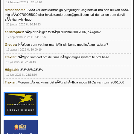
12 februari 2026 kl. 20:46:20
Mrhandsome
:
SÃÂ¶ker defekta/trasiga fyrhjulingar. Jag betalar bra och du kan nÃÂ¥
mig pÃÂ¥ 0709955029 eller hv.alexandersson@gmail.com ifall du har en som du vill
sÃÂ¤lja mvh Hugo
25 januari 2026 kl. 10:14:23
christopher
:
sÃ¶ker hÃ¶ger fotstÃ¶d till linhai 300 2006, nÃ¥gon?
17 september 2025 kl. 14:31:25
Gregee
:
NÃ¥gon som vet hur man fÃ¥r sitt konto med inlÃ¤gg raderat?
12 augusti 2025 kl. 19:00:16
Traxter
:
NÃ¥gon som vet om de finns nÃ¥got avgassystem te hd9 base
11 juli 2025 kl. 22:28:43
Högdahl
:
ðªð¼ðªð¼ðªð¼
12 juni 2025 kl. 23:53:36
Traxter
:
Morgon pÃ¥ er. Finns det nÃ¥gra hÃ¤ftiga mods till Can-am xmr 700/1000
24 februari 2025 kl. 10:23:25
Mrhandsome
:
SÃ¶ker defekta/trasiga fyrhjulingar. Jag betalar bra och du kan nÃ¥ mig
pÃ¥ 0709955029 eller hv.alexandersson@gmail.com ifall du har en som du vill sÃ¤lja
mvh Hugo
21 februari 2025 kl. 09:25:52
Oscar5
:
NÃ¥gon som vet vad man kan begÃ¤ra fÃ¶r en Honda TRX 350 FE 2005
med snÃ¶blad som fungerar utmÃ¤rkt .Har Ã¤rft den
4 februari 2025 kl. 19:20:50