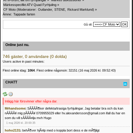
Märkesspecifikt ATV Quad Fyrhjuling
»
CF Moto
(Moderatorer:
Outlander
,
STENE
,
Rickard Marklund
) »
Ämne:
Tappade farten
Gå till:
Online just nu.
746 gäster, 0 användare (0 dolda)
Users active in past minutes:
Flest online idag:
1064
. Flest online någonsin: 32151 (16 maj 2026 kl. 09:52:43)
CHATT
Inlägg här försvinner efter några dar.
Mrhandsome
:
SÃÂÃÂ¶ker defekta/trasiga fyrhjulingar. Jag betalar bra och du kan
nÃÂÃÂ¥ mig pÃÂÃÂ¥ 0709955029 eller hv.alexandersson@gmail.com ifall du har en
som du vill sÃÂÃÂ¤lja mvh Hugo
1 maj 2026 kl. 20:00:35
hoho2131
:
behÃ¶ver hjÃ¤lp med o koppla bort dess e de mÃ¶jligt