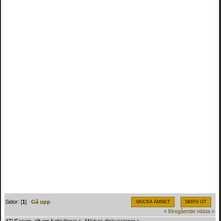
Sidor: [
1
]
Gå upp
SKICKA ÄMNET
SKRIV UT
« föregående
nästa »
ATVForum, allt om fyrhjulingar
»
Märkes diskussioner
»