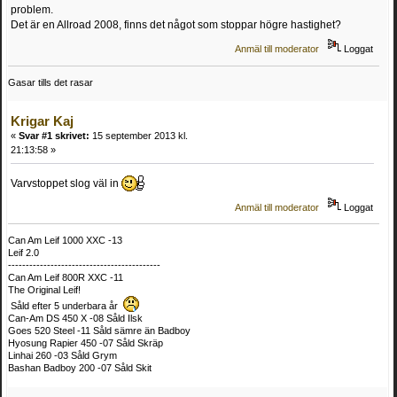
problem.
Det är en Allroad 2008, finns det något som stoppar högre hastighet?
Anmäl till moderator
Loggat
Gasar tills det rasar
Krigar Kaj
«
Svar #1 skrivet:
15 september 2013 kl.
21:13:58 »
Varvstoppet slog väl in
Anmäl till moderator
Loggat
Can Am Leif 1000 XXC -13
Leif 2.0
-------------------------------------------
Can Am Leif 800R XXC -11
The Original Leif!
Såld efter 5 underbara år
Can-Am DS 450 X -08 Såld Ilsk
Goes 520 Steel -11 Såld sämre än Badboy
Hyosung Rapier 450 -07 Såld Skräp
Linhai 260 -03 Såld Grym
Bashan Badboy 200 -07 Såld Skit