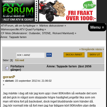
ATVForum, allt om fyrhjulingar
»
Märkes diskussioner
»
Menu ≡
Märkesspecifikt ATV Quad Fyrhjuling
»
CF Moto
(Moderatorer:
Outlander
,
STENE
,
Rickard Marklund
) »
Ämne:
Tappade farten
« föregående
nästa »
SKICKA ÄMNET
SKRIV UT
Sidor: [
1
]
Gå ned
Författare
Ämne: Tappade farten (läst 2656
gånger)
goranP
«
skrivet:
15 september 2013 kl. 21:06:02
»
Jag märkte i dag att när jag kom upp i över 80Km/tim så verkade det som
att det gick in något som stoppade högre hastighet,ungefär lika som om
man vill köra fort på backväxel, dock inget bluddrande som händer då.
Jag kör normalt inte så fort men jag har tidigare kört 90Km/tim utan detta