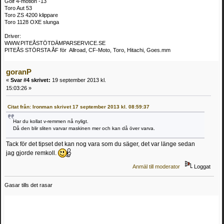
Golf 4-motion -13
Toro Aut 53
Toro ZS 4200 klippare
Toro 1128 OXE slunga
Driver:
WWW.PITEÅSTÖTDÄMPARSERVICE.SE
PITEÅS STÖRSTA ÅF för Allroad, CF-Moto, Toro, Hitachi, Goes.mm
goranP
«
Svar #4 skrivet:
19 september 2013 kl.
15:03:26 »
Citat från: Ironman skrivet 17 september 2013 kl. 08:59:37
Har du kollat v-remmen nå nyligt.
Då den blir sliten varvar maskinen mer och kan då över varva.
Tack för det tipset det kan nog vara som du säger, det var länge sedan
jag gjorde remkoll.
Anmäl till moderator
Loggat
Gasar tills det rasar