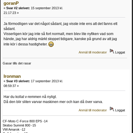
goranP
«
Svar #2 skrivet:
15 september 2013 kl.
21:17:23 »
Ja förmodligen var det något sådant, jag visste inte ens att det fanns ett
sådant.
Visserligen kör jag inte så fort normalt, men blev lite nyfiken vad som
hände, jag har aldrig märkt stoppet tidigare, kanske på grund av att jag
inte kör i dessa hastigheter.
Anmäl till moderator
Loggat
Gasar tills det rasar
Ironman
«
Svar #3 skrivet:
17 september 2013 kl.
08:59:37 »
Har du kollat v-remmen nå nyligt.
Då den blir sliten varvar maskinen mer och kan då över varva.
Anmäl till moderator
Loggat
CF-Moto C-Force 800 EPS -14
Skidoo Summit 800 -15
VW Amarok -12