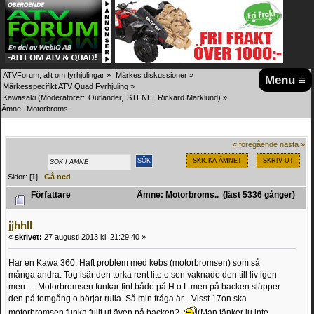
ATVForum, allt om fyrhjulingar
»
Märkes diskussioner
»
Menu ≡
Märkesspecifikt ATV Quad Fyrhjuling
»
Kawasaki
(Moderatorer:
Outlander
,
STENE
,
Rickard Marklund
) »
Ämne:
Motorbroms..
« föregående
nästa »
SKICKA ÄMNET
SKRIV UT
Sidor: [
1
]
Gå ned
Författare
Ämne: Motorbroms.. (läst 5336 gånger)
jjhhll
«
skrivet:
27 augusti 2013 kl. 21:29:40 »
Har en Kawa 360. Haft problem med kebs (motorbromsen) som så
många andra. Tog isär den torka rent lite o sen vaknade den till liv igen
men..... Motorbromsen funkar fint både på H o L men på backen släpper
den på tomgång o börjar rulla. Så min fråga är... Visst 17on ska
motorbromsen funka fullt ut även på backen?
(Man tänker ju inte