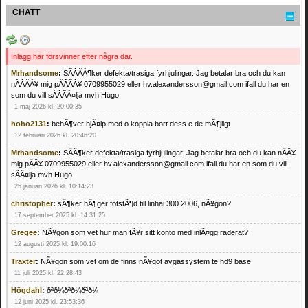
CHATT
Inlägg här försvinner efter några dar.
Mrhandsome
:
SÃÂÃÂ¶ker defekta/trasiga fyrhjulingar. Jag betalar bra och du kan
nÃÂÃÂ¥ mig pÃÂÃÂ¥ 0709955029 eller hv.alexandersson@gmail.com ifall du har en
som du vill sÃÂÃÂ¤lja mvh Hugo
1 maj 2026 kl. 20:00:35
hoho2131
:
behÃ¶ver hjÃ¤lp med o koppla bort dess e de mÃ¶jligt
12 februari 2026 kl. 20:46:20
Mrhandsome
:
SÃÂ¶ker defekta/trasiga fyrhjulingar. Jag betalar bra och du kan nÃÂ¥
mig pÃÂ¥ 0709955029 eller hv.alexandersson@gmail.com ifall du har en som du vill
sÃÂ¤lja mvh Hugo
25 januari 2026 kl. 10:14:23
christopher
:
sÃ¶ker hÃ¶ger fotstÃ¶d till linhai 300 2006, nÃ¥gon?
17 september 2025 kl. 14:31:25
Gregee
:
NÃ¥gon som vet hur man fÃ¥r sitt konto med inlÃ¤gg raderat?
12 augusti 2025 kl. 19:00:16
Traxter
:
NÃ¥gon som vet om de finns nÃ¥got avgassystem te hd9 base
11 juli 2025 kl. 22:28:43
Högdahl
:
ðªð¼ðªð¼ðªð¼
12 juni 2025 kl. 23:53:36