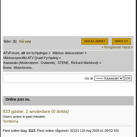
Sidor: [
1
]
Gå upp
SKICKA ÄMNET
SKRIV UT
« föregående
nästa »
ATVForum, allt om fyrhjulingar
»
Märkes diskussioner
»
Märkesspecifikt ATV Quad Fyrhjuling
»
Kawasaki
(Moderatorer:
Outlander
,
STENE
,
Rickard Marklund
) »
Ämne:
Motorbroms..
Gå till:
Online just nu.
833 gäster, 1 användare (0 dolda)
Users active in past minutes:
Tomterna
Flest online idag:
1113
. Flest online någonsin: 32151 (16 maj 2026 kl. 09:52:43)