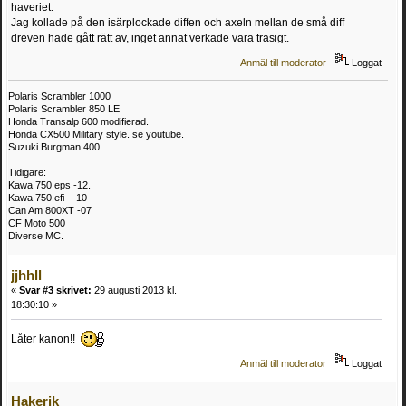
haveriet.
Jag kollade på den isärplockade diffen och axeln mellan de små diff
dreven hade gått rätt av, inget annat verkade vara trasigt.
Anmäl till moderator
Loggat
Polaris Scrambler 1000
Polaris Scrambler 850 LE
Honda Transalp 600 modifierad.
Honda CX500 Military style. se youtube.
Suzuki Burgman 400.
Tidigare:
Kawa 750 eps -12.
Kawa 750 efi -10
Can Am 800XT -07
CF Moto 500
Diverse MC.
jjhhll
«
Svar #3 skrivet:
29 augusti 2013 kl.
18:30:10 »
Låter kanon!!
Anmäl till moderator
Loggat
Hakerik