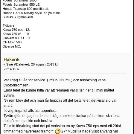
Polaris Scrambler 1000
Polaris Scrambler 850 LE
Honda Transalp 600 modifierad.
Honda CX500 Military style. se youtube.
Suzuki Burgman 400.
Tidigare:
Kawa 750 eps -12.
Kawa 750 efi -10
Can Am 800XT -07
CF Moto 500
Diverse MC.
Hakerik
«
Svar #2 skrivet:
28 augusti 2013 kl.
22:14:15 »
Var i dag till Åf för service ( 250h/ 360mil ) och felsökning kebs
(motorbromsen)
Enda felet de kunde hitta var att remmen var sliten ner till mini måttet
28mm.
Ny rem blev det och man får hoppas att det löste felet, det visar sig väl
snart.
I övrigt inga fel alls att rapportera.
Tyvärr glömde jag helt bort att fråga om kebs funkar på backen, ska testa
det på min maskin och berätta.
Till min förvåning stod det på verkstan en ny Kawa 750 eps med ett 20tal
timmar med havererad framdiff
27" Mudzilla hade visst använts vid