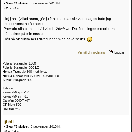
«
Svar #4 skrivet:
5 september 2013 kl.
23:17:23 »
Hej jjhhll (vilket namn, går ju fan knappt att skriva) Idag testade jag
motorbromsen på backen.
Provade alla combos L/H växel,, 2dw/4wd. Det finns ingen motorbroms
på backen på min maskin.
Höll på att slinka ner i diket under mina bakåt tester
Anmäl till moderator
Loggat
Polaris Scrambler 1000
Polaris Scrambler 850 LE
Honda Transalp 600 modifierad.
Honda CX500 Military style. se youtube.
Suzuki Burgman 400.
Tidigare:
Kawa 750 eps -12.
Kawa 750 efi -10
Can Am 800XT -07
CF Moto 500
Diverse MC.
jjhhll
«
Svar #5 skrivet:
8 september 2013 kl.
20:48:54 »