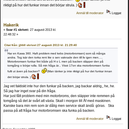
riktigt på hur det funkar innan det börjar strula. )
Anmäl till moderator
Loggat
Hakerik
«
Svar #1 skrivet:
27 augusti 2013 kl.
22:48:32 »
Citat från: jjhhll skrivet 27 augusti 2013 kl. 21:29:40
Har en Kawa 360. Haft problem med kebs (motorbromsen) som så många
andra. Tog isär den torka rent lite o sen vaknade den till liv igen men.....
Motorbromsen funkar fint både på H o L men på backen släpper den på
tomgång o börjar rulla. Så min fråga är... Visst 17on ska motorbromsen funka
fullt ut även på backen?
(Man tänker ju inte riktigt på hur det funkar innan
det börjar strula. )
Jag vet faktiskt inte hur den funkar på backen, jag backar aldrig,, he, he.
Så jag har inget svar på din fråga.
Har just fått problem med min motorbroms, den släpper inte remmen på
tomgång så det är svårt att växla. Skall i morgon till Åf med maskinen.
Kanske bara min rem som är dålig men service skall ändå göras. Ska
passa på att fråga hur motorbromsen ska funka på backen.
Anmäl till moderator
Loggat