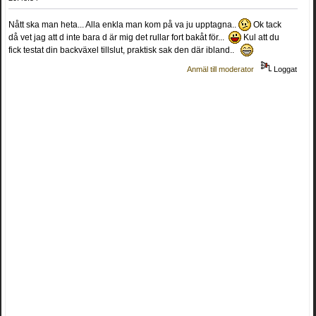
Nått ska man heta... Alla enkla man kom på va ju upptagna..
Ok tack
då vet jag att d inte bara d är mig det rullar fort bakåt för...
Kul att du
fick testat din backväxel tillslut, praktisk sak den där ibland..
Anmäl till moderator
Loggat