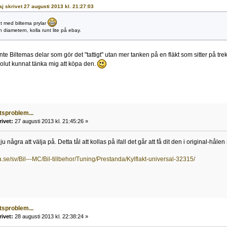
Kaj skrivet 27 augusti 2013 kl. 21:27:03
igt med biltema prylar
 diametern, kolla runt lite på ebay.
inte Biltemas delar som gör det "tattigt" utan mer tanken på en fläkt som sitter på tr
olut kunnat tänka mig att köpa den.
tsproblem...
rivet:
27 augusti 2013 kl. 21:45:26 »
 några att välja på. Detta tål att kollas på ifall det går att få dit den i original-hålen
a.se/sv/Bil---MC/Bil-tillbehor/Tuning/Prestanda/Kylflakt-universal-32315/
tsproblem...
rivet:
28 augusti 2013 kl. 22:38:24 »