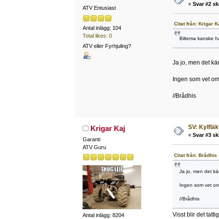
«
Svar #2 sk
ATV Entusiast
Citat från: Krigar 
Antal inlägg: 104
Total likes: 0
Biltema kanske ha
ATV eller Fyrhjuling?
Ja jo, men det kän
Ingen som vet om
//Brådhis
SV: Kylfläk
Krigar Kaj
«
Svar #3 sk
Garanti
ATV Guru
Citat från: Brådhis
Ja jo, men det kän
Ingen som vet om
//Brådhis
Visst blir det tatt
Antal inlägg: 8204