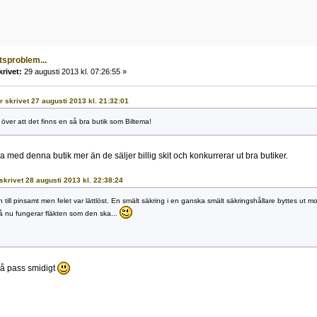
tsproblem...
krivet:
29 augusti 2013 kl. 07:26:55 »
r skrivet 27 augusti 2013 kl. 21:32:01
 över att det finns en så bra butik som Biltema!
ra med denna butik mer än de säljer billig skit och konkurrerar ut bra butiker.
 skrivet 28 augusti 2013 kl. 22:38:24
 till pinsamt men felet var lättlöst. En smält säkring i en ganska smält säkringshållare byttes ut 
å nu fungerar fläkten som den ska...
så pass smidigt