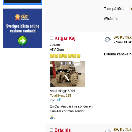
Tack på förhand!
//Brådhis
SV: Kylfläk
Krigar Kaj
«
Svar #1 sk
Garanti
ATV Guru
Biltema kanske ha
Antal inlägg: 8204
Total likes: 295
Kön:
En Can Am går inte sönder en
Can Am kör man sönder
SV: Kylfläk
Brådhis