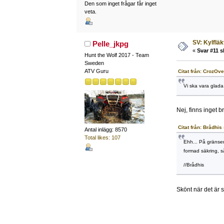
Den som inget frågar får inget
veta.
SV: Kylfläk
Pelle_jkpg
«
Svar #11 s
Hunt the Wolf 2017 - Team
Sweden
ATV Guru
Citat från: CrozOve
Vi ska vara glada
Nej, finns inget b
Citat från: Brådhis
Antal inlägg: 8570
Total likes: 107
Ehh... På gränsen
formad säkring, s
//Brådhis
Skönt när det är 