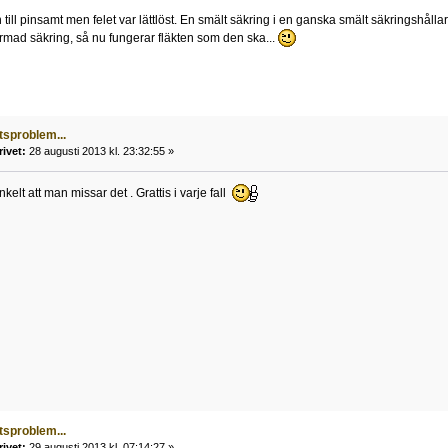
till pinsamt men felet var lättlöst. En smält säkring i en ganska smält säkringshålla
rmad säkring, så nu fungerar fläkten som den ska...
tsproblem...
rivet:
28 augusti 2013 kl. 23:32:55 »
nkelt att man missar det . Grattis i varje fall
tsproblem...
rivet:
29 augusti 2013 kl. 07:14:27 »