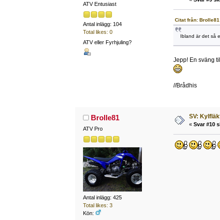
ATV Entusiast
Citat från: Brolle8
Antal inlägg: 104
Total likes: 0
Ibland är det så e
ATV eller Fyrhjuling?
Jepp! En sväng til
//Brådhis
SV: Kylfläk
Brolle81
«
Svar #10 s
ATV Pro
Antal inlägg: 425
Total likes: 3
Kön: