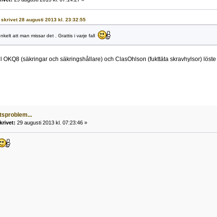
1 skrivet 28 augusti 2013 kl. 23:32:55
nkelt att man missar det . Grattis i varje fall
l OKQ8 (säkringar och säkringshållare) och ClasOhlson (fukttäta skravhylsor) löste pr
tsproblem...
krivet:
29 augusti 2013 kl. 07:23:46 »