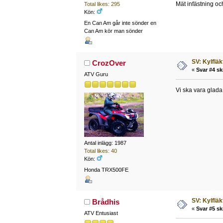
Mät infästning och
Total likes: 295
Kön:
En Can Am går inte sönder en
Can Am kör man sönder
SV: Kylfläk
CrozOver
«
Svar #4 sk
ATV Guru
Vi ska vara glada 
Antal inlägg: 1987
Total likes: 40
Kön:
Honda TRX500FE
SV: Kylfläk
Brådhis
«
Svar #5 sk
ATV Entusiast