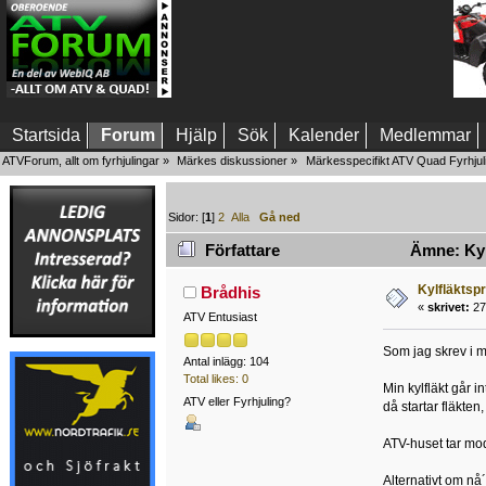
Startsida
Forum
Hjälp
Sök
Kalender
Medlemmar
ATVForum, allt om fyrhjulingar
»
Märkes diskussioner
»
Märkesspecifikt ATV Quad Fyrhjul
Sidor: [
1
]
2
Alla
Gå ned
Författare
Ämne: Kylf
Kylfläktspr
Brådhis
«
skrivet:
27 
ATV Entusiast
Som jag skrev i m
Antal inlägg: 104
Total likes: 0
Min kylfläkt går i
ATV eller Fyrhjuling?
då startar fläkten,
ATV-huset tar modi
Alternativt om nå´