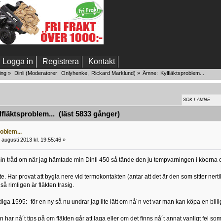
Logga in
Registrera
Kontakt
ing
»
Dinli
(Moderatorer:
Onlyhenke
,
Rickard Marklund
) »
Ämne:
Kylfläktsproblem...
läktsproblem... (läst 5833 gånger)
oblem...
augusti 2013 kl. 19:55:46 »
in tråd om när jag hämtade min Dinli 450 så tände den ju tempvarningen i köerna och 
nte. Har provat att bygla nere vid termokontakten (antar att det är den som sitter nerti
 så rimligen är fläkten trasig.
ga 1595:- för en ny så nu undrar jag lite lätt om nå´n vet var man kan köpa en billi
n har nå´t tips på om fläkten går att laga eller om det finns nå´t annat vanligt fel so