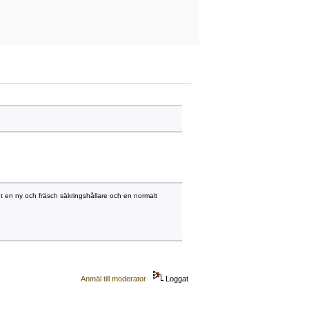
mot en ny och fräsch säkringshållare och en normalt
Anmäl till moderator
Loggat