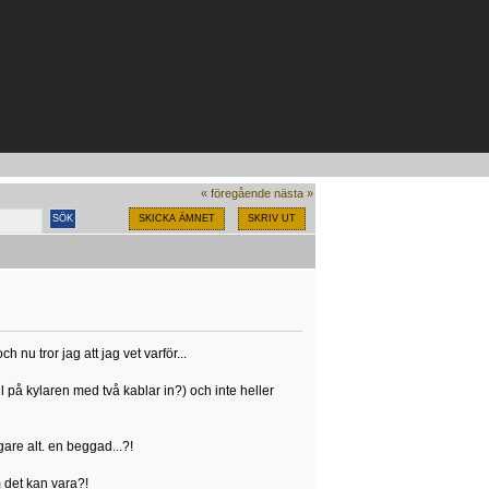
« föregående
nästa »
SKICKA ÄMNET
SKRIV UT
nu tror jag att jag vet varför...
ll på kylaren med två kablar in?) och inte heller
gare alt. en beggad...?!
m det kan vara?!