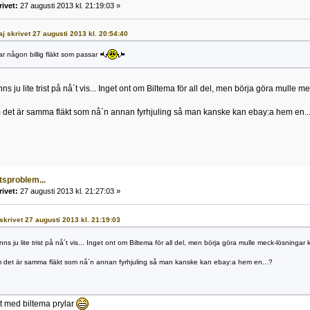
rivet:
27 augusti 2013 kl. 21:19:03 »
Kaj skrivet 27 augusti 2013 kl. 20:54:40
r någon billig fläkt som passar
ns ju lite trist på nå´t vis... Inget ont om Biltema för all del, men börja göra mulle m
 det är samma fläkt som nå´n annan fyrhjuling så man kanske kan ebay:a hem en..
tsproblem...
rivet:
27 augusti 2013 kl. 21:27:03 »
 skrivet 27 augusti 2013 kl. 21:19:03
ns ju lite trist på nå´t vis... Inget ont om Biltema för all del, men börja göra mulle meck-lösningar 
 det är samma fläkt som nå´n annan fyrhjuling så man kanske kan ebay:a hem en...?
igt med biltema prylar