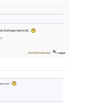
eck-lösningar känns fel...
.?
Anmäl till moderator
Loggat
känns fel...