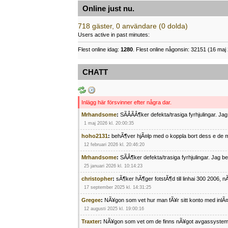
Online just nu.
718 gäster, 0 användare (0 dolda)
Users active in past minutes:
Flest online idag:
1280
. Flest online någonsin: 32151 (16 maj 
CHATT
Inlägg här försvinner efter några dar.
Mrhandsome
:
SÃÂÃÂ¶ker defekta/trasiga fyrhjulingar. J
1 maj 2026 kl. 20:00:35
hoho2131
:
behÃ¶ver hjÃ¤lp med o koppla bort dess e de m
12 februari 2026 kl. 20:46:20
Mrhandsome
:
SÃÂ¶ker defekta/trasiga fyrhjulingar. Jag 
25 januari 2026 kl. 10:14:23
christopher
:
sÃ¶ker hÃ¶ger fotstÃ¶d till linhai 300 2006, 
17 september 2025 kl. 14:31:25
Gregee
:
NÃ¥gon som vet hur man fÃ¥r sitt konto med inlÃ
12 augusti 2025 kl. 19:00:16
Traxter
:
NÃ¥gon som vet om de finns nÃ¥got avgassystem