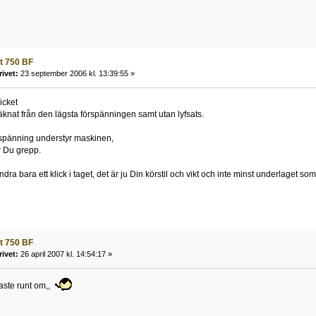
t 750 BF
rivet:
23 september 2006 kl. 13:39:55 »
icket
räknat från den lägsta förspänningen samt utan lyfsats.
örspänning understyr maskinen,
r Du grepp.
dra bara ett klick i taget, det är ju Din körstil och vikt och inte minst underlaget som
t 750 BF
rivet:
26 april 2007 kl. 14:54:17 »
kaste runt om,,