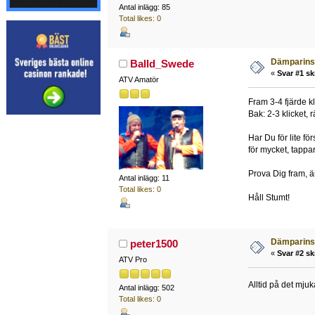
Antal inlägg: 85
Total likes: 0
Dämparins
Balld_Swede
«
Svar #1 sk
ATV Amatör
Fram 3-4 fjärde kl
Bak: 2-3 klicket, 
Har Du för lite f
för mycket, tappa
Prova Dig fram, än
Antal inlägg: 11
Total likes: 0
Håll Stumt!
Dämparins
peter1500
«
Svar #2 sk
ATV Pro
Alltid på det mju
Antal inlägg: 502
Total likes: 0