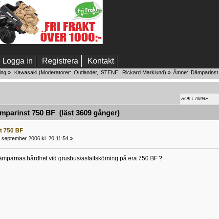
Logga in
Registrera
Kontakt
ing
»
Kawasaki
(Moderatorer:
Outlander
,
STENE
,
Rickard Marklund
) »
Ämne:
Dämparinst
parinst 750 BF (läst 3609 gånger)
t 750 BF
 september 2006 kl. 20:11:54 »
 dämparnas hårdhet vid grusbus/asfaltskörning på era 750 BF ?