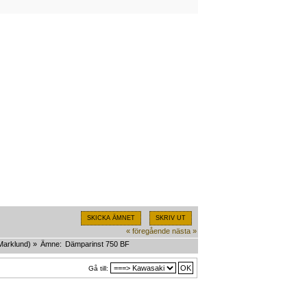
SKICKA ÄMNET
SKRIV UT
« föregående
nästa »
Marklund
) »
Ämne:
Dämparinst 750 BF
Gå till: