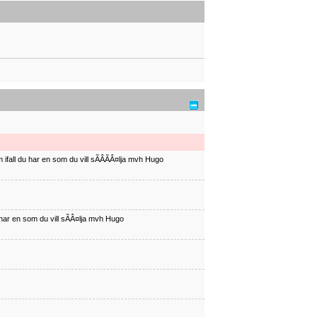
ifall du har en som du vill sÃÂÃÂ¤lja mvh Hugo
har en som du vill sÃÂ¤lja mvh Hugo