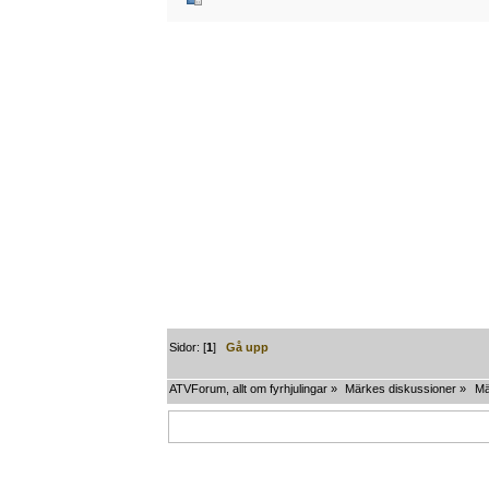
Sidor: [
1
]
Gå upp
ATVForum, allt om fyrhjulingar
»
Märkes diskussioner
»
Mä