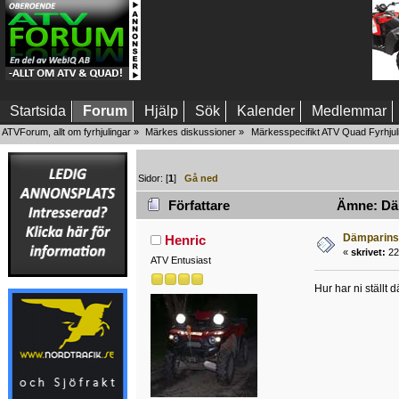
Startsida
Forum
Hjälp
Sök
Kalender
Medlemmar
ATVForum, allt om fyrhjulingar
»
Märkes diskussioner
»
Märkesspecifikt ATV Quad Fyrhjul
Sidor: [
1
]
Gå ned
Författare
Ämne: Däm
Dämparins
Henric
«
skrivet:
22
ATV Entusiast
Hur har ni ställt