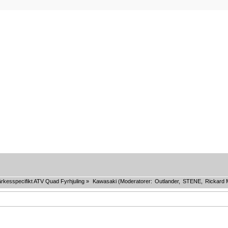
rkesspecifikt ATV Quad Fyrhjuling
»
Kawasaki
(Moderatorer:
Outlander
,
STENE
,
Rickard 