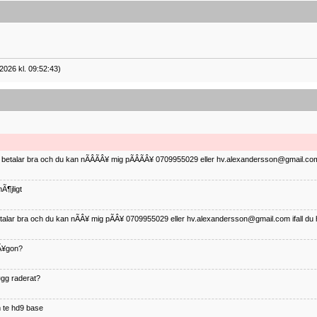
2026 kl. 09:52:43)
ag betalar bra och du kan nÃÂÃÂ¥ mig pÃÂÃÂ¥ 0709955029 eller hv.alexandersson@gmail.com 
Ã¶jligt
betalar bra och du kan nÃÂ¥ mig pÃÂ¥ 0709955029 eller hv.alexandersson@gmail.com ifall du 
nÃ¥gon?
¤gg raderat?
 te hd9 base