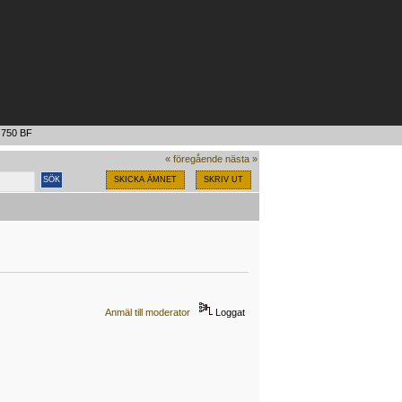
 750 BF
« föregående
nästa »
SKICKA ÄMNET
SKRIV UT
Anmäl till moderator
Loggat