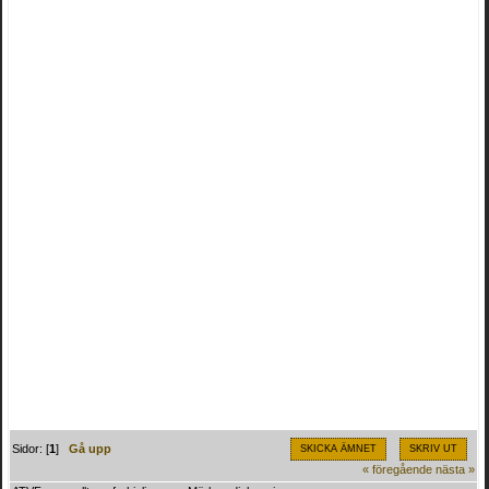
Sidor: [
1
]
Gå upp
SKICKA ÄMNET
SKRIV UT
« föregående
nästa »