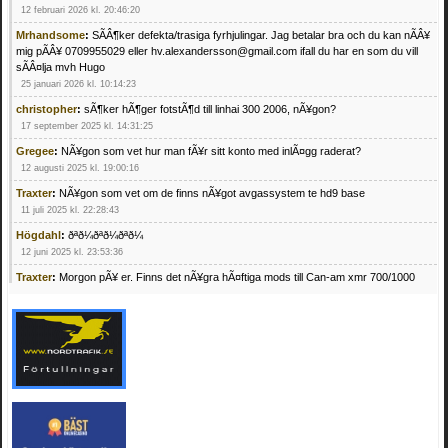
12 februari 2026 kl. 20:46:20
Mrhandsome
:
SÃÂ¶ker defekta/trasiga fyrhjulingar. Jag betalar bra och du kan nÃÂ¥
mig pÃÂ¥ 0709955029 eller hv.alexandersson@gmail.com ifall du har en som du vill
sÃÂ¤lja mvh Hugo
25 januari 2026 kl. 10:14:23
christopher
:
sÃ¶ker hÃ¶ger fotstÃ¶d till linhai 300 2006, nÃ¥gon?
17 september 2025 kl. 14:31:25
Gregee
:
NÃ¥gon som vet hur man fÃ¥r sitt konto med inlÃ¤gg raderat?
12 augusti 2025 kl. 19:00:16
Traxter
:
NÃ¥gon som vet om de finns nÃ¥got avgassystem te hd9 base
11 juli 2025 kl. 22:28:43
Högdahl
:
ðªð¼ðªð¼ðªð¼
12 juni 2025 kl. 23:53:36
Traxter
:
Morgon pÃ¥ er. Finns det nÃ¥gra hÃ¤ftiga mods till Can-am xmr 700/1000
24 februari 2025 kl. 10:23:25
Mrhandsome
:
SÃ¶ker defekta/trasiga fyrhjulingar. Jag betalar bra och du kan nÃ¥ mig
pÃ¥ 0709955029 eller hv.alexandersson@gmail.com ifall du har en som du vill sÃ¤lja
mvh Hugo
21 februari 2025 kl. 09:25:52
Oscar5
:
NÃ¥gon som vet vad man kan begÃ¤ra fÃ¶r en Honda TRX 350 FE 2005
med snÃ¶blad som fungerar utmÃ¤rkt .Har Ã¤rft den
4 februari 2025 kl. 19:20:50