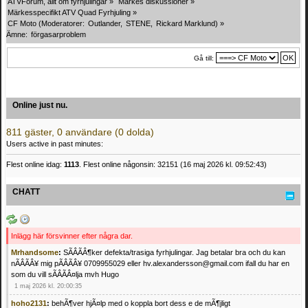
ATVForum, allt om fyrhjulingar
»
Märkes diskussioner
»
Märkesspecifikt ATV Quad Fyrhjuling
»
CF Moto
(Moderatorer:
Outlander
,
STENE
,
Rickard Marklund
) »
Ämne:
förgasarproblem 
Gå till:
Online just nu.
811 gäster, 0 användare (0 dolda)
Users active in past minutes:
Flest online idag:
1113
. Flest online någonsin: 32151 (16 maj 2026 kl. 09:52:43)
CHATT
Inlägg här försvinner efter några dar.
Mrhandsome
:
SÃÂÃÂ¶ker defekta/trasiga fyrhjulingar. Jag betalar bra och du kan
nÃÂÃÂ¥ mig pÃÂÃÂ¥ 0709955029 eller hv.alexandersson@gmail.com ifall du har en
som du vill sÃÂÃÂ¤lja mvh Hugo
1 maj 2026 kl. 20:00:35
hoho2131
:
behÃ¶ver hjÃ¤lp med o koppla bort dess e de mÃ¶jligt