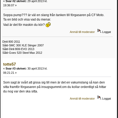
«
Svar #2 skrivet:
29 april 2013 kl.
19:36:07 »
Soppa pump??? är väl en slang från tanken till förgasaren på CF Moto.
Ta en bild och visa vad du menar.
Vad är det för maskin du kör?
Anmäl till moderator
Loggat
Dinli 800 2011
Såld-SMC 300 XLE Stinger 2007
Såld-Dinli 800i EVO 2013
Såld-Goes 520 Steel Max 2012
totte57
«
Svar #3 skrivet:
30 april 2013 kl.
06:21:21 »
Som sagt är svårt att gissa sig till men är det en vakumslang så kan den
sitta framför förgasaren på insugsgummit.om du kollar ordentligt så hittar
du nog var den ska sitta.
Anmäl till moderator
Loggat