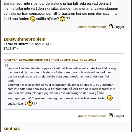
slangar som inte sitter där dem ska o ja har fått reda på vad den är till
men ja fattar inte vart den ska sitta. slangen jag menar är vakumslangen
den ska gå från soppapumpen till förgasaren tror jag men den sitter inte
fast i ena änden
snälla hjälp=?
??
Anmäl till moderator
Loggat
zekewiththeproblem
«
Svar #1 skrivet:
29 april 2013 kl.
17:13:57 »
Citat från: zekewiththeproblem skrivet 29 april 2013 kl. 17:10:21
tjena nicklas här. tänkte hoppas på att det finns folk som kanske kan hjälpa mig
med en sak, jag va ute och körde så dog den bara och ja viste inte vad men
det var exakt som om att det skulle vara soppatorsk men de är de inte, (full
tank)
däremot när ja kolla ner lite vuid förgasaren så ser ja att det är 1 av 2 slangar
som inte sitter där dem ska o ja har fått reda på vad den är till men ja fattar inte
vart den ska sitta. slangen jag menar är vakumslangen den ska gå från
soppapumpen till förgasaren tror jag men den sitter inte fast i ena änden
snälla hjälp=?
??
Anmäl till moderator
Loggat
kenthas