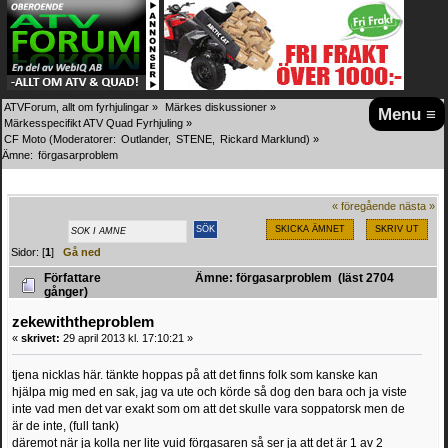
ATVForum, allt om fyrhjulingar
»
Märkes diskussioner
»
Menu ≡
Märkesspecifikt ATV Quad Fyrhjuling
»
CF Moto
(Moderatorer:
Outlander
,
STENE
,
Rickard Marklund
) »
Ämne:
förgasarproblem 
« föregående
nästa »
SKICKA ÄMNET
SKRIV UT
Sidor: [
1
]
Gå ned
Författare
Ämne: förgasarproblem (läst 2704
gånger)
zekewiththeproblem
«
skrivet:
29 april 2013 kl. 17:10:21 »
tjena nicklas här. tänkte hoppas på att det finns folk som kanske kan
hjälpa mig med en sak, jag va ute och körde så dog den bara och ja viste
inte vad men det var exakt som om att det skulle vara soppatorsk men de
är de inte, (full tank)
däremot när ja kolla ner lite vuid förgasaren så ser ja att det är 1 av 2