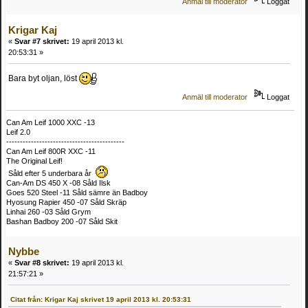
Anmäl till moderator
Loggat
Krigar Kaj
«
Svar #7 skrivet:
19 april 2013 kl.
20:53:31 »
Bara byt oljan, löst
Anmäl till moderator
Loggat
Can Am Leif 1000 XXC -13
Leif 2.0
-------------------------------------------
Can Am Leif 800R XXC -11
The Original Leif!
Såld efter 5 underbara år
Can-Am DS 450 X -08 Såld Ilsk
Goes 520 Steel -11 Såld sämre än Badboy
Hyosung Rapier 450 -07 Såld Skräp
Linhai 260 -03 Såld Grym
Bashan Badboy 200 -07 Såld Skit
Nybbe
«
Svar #8 skrivet:
19 april 2013 kl.
21:57:21 »
Citat från: Krigar Kaj skrivet 19 april 2013 kl. 20:53:31