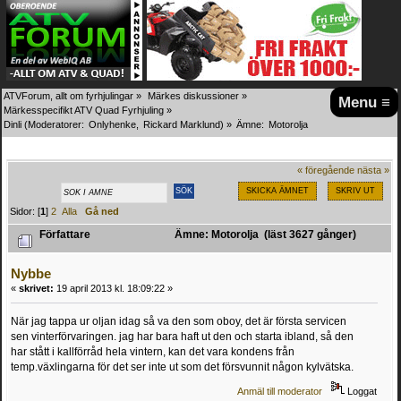
ATVForum, allt om fyrhjulingar
»
Märkes diskussioner
»
Menu ≡
Märkesspecifikt ATV Quad Fyrhjuling
»
Dinli
(Moderatorer:
Onlyhenke
,
Rickard Marklund
) »
Ämne:
Motorolja
« föregående
nästa »
SKICKA ÄMNET
SKRIV UT
Sidor: [
1
]
2
Alla
Gå ned
Författare
Ämne: Motorolja (läst 3627 gånger)
Nybbe
«
skrivet:
19 april 2013 kl. 18:09:22 »
När jag tappa ur oljan idag så va den som oboy, det är första servicen
sen vinterförvaringen. jag har bara haft ut den och starta ibland, så den
har stått i kallförråd hela vintern, kan det vara kondens från
temp.växlingarna för det ser inte ut som det försvunnit någon kylvätska.
Anmäl till moderator
Loggat