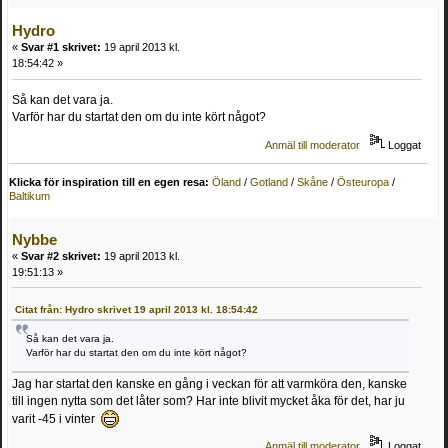
Hydro
«
Svar #1 skrivet:
19 april 2013 kl.
18:54:42 »
Så kan det vara ja.
Varför har du startat den om du inte kört något?
Anmäl till moderator
Loggat
Klicka för inspiration till en egen resa:
Öland
/
Gotland
/
Skåne
/
Östeuropa
/
Baltikum
Nybbe
«
Svar #2 skrivet:
19 april 2013 kl.
19:51:13 »
Citat från: Hydro skrivet 19 april 2013 kl. 18:54:42
Så kan det vara ja.
Varför har du startat den om du inte kört något?
Jag har startat den kanske en gång i veckan för att varmköra den, kanske
till ingen nytta som det låter som? Har inte blivit mycket åka för det, har ju
varit -45 i vinter
Anmäl till moderator
Loggat