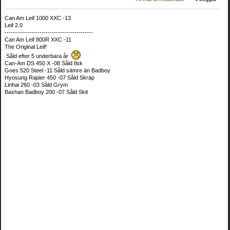
Can Am Leif 1000 XXC -13
Leif 2.0
-------------------------------------------
Can Am Leif 800R XXC -11
The Original Leif!
Såld efter 5 underbara år
Can-Am DS 450 X -08 Såld Ilsk
Goes 520 Steel -11 Såld sämre än Badboy
Hyosung Rapier 450 -07 Såld Skräp
Linhai 260 -03 Såld Grym
Bashan Badboy 200 -07 Såld Skit