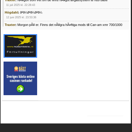
11 juli 2025 kl. 22:28:43
Högdahl
:
ðªð¼ðªð¼ðªð¼
12 juni 2025 kl. 23:53:36
Traxter
:
Morgon pÃ¥ er. Finns det nÃ¥gra hÃ¤ftiga mods till Can-am xmr 700/1000
24 februari 2025 kl. 10:23:25
Mrhandsome
:
SÃ¶ker defekta/trasiga fyrhjulingar. Jag betalar bra och du kan nÃ¥ mig
pÃ¥ 0709955029 eller hv.alexandersson@gmail.com ifall du har en som du vill sÃ¤lja
mvh Hugo
21 februari 2025 kl. 09:25:52
Oscar5
:
NÃ¥gon som vet vad man kan begÃ¤ra fÃ¶r en Honda TRX 350 FE 2005
med snÃ¶blad som fungerar utmÃ¤rkt .Har Ã¤rft den
4 februari 2025 kl. 19:20:50
Oscar5
:
44
4 februari 2025 kl. 19:15:36
Greger59
:
NÃ¤gon som vet har en Cetek 500 EFI
15 januari 2025 kl. 23:49:44
Mrhandsome
:
SÃÂ¶ker defekta/trasiga fyrhjulingar. Jag betalar bra och du kan nÃÂ¥
mig pÃÂ¥ 0709955029 eller hv.alexandersson@gmail.com ifall du har en som du vill
sÃÂ¤lja mvh Hugo
4 januari 2025 kl. 00:28:39
kampersvik
:
schema vaccumssangar cf moto 500 2013
26 november 2024 kl. 17:48:35