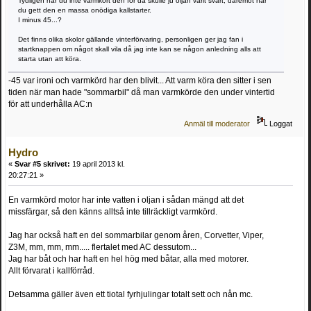
Tydligen har du inte varmkört den för då skulle ju oljan varit svart, däremot har
du gett den en massa onödiga kallstarter.
I minus 45...?
Det finns olika skolor gällande vinterförvaring, personligen ger jag fan i
startknappen om något skall vila då jag inte kan se någon anledning alls att
starta utan att köra.
-45 var ironi och varmkörd har den blivit... Att varm köra den sitter i sen
tiden när man hade "sommarbil" då man varmkörde den under vintertid
för att underhålla AC:n
Anmäl till moderator
Loggat
Hydro
«
Svar #5 skrivet:
19 april 2013 kl.
20:27:21 »
En varmkörd motor har inte vatten i oljan i sådan mängd att det
missfärgar, så den känns alltså inte tillräckligt varmkörd.
Jag har också haft en del sommarbilar genom åren, Corvetter, Viper,
Z3M, mm, mm, mm..... flertalet med AC dessutom...
Jag har båt och har haft en hel hög med båtar, alla med motorer.
Allt förvarat i kallförråd.
Detsamma gäller även ett tiotal fyrhjulingar totalt sett och nån mc.