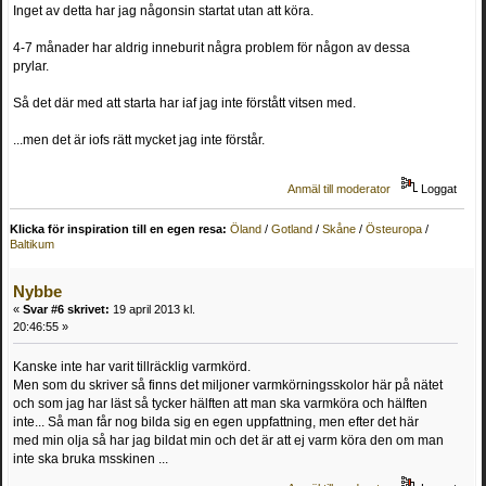
Inget av detta har jag någonsin startat utan att köra.
4-7 månader har aldrig inneburit några problem för någon av dessa
prylar.
Så det där med att starta har iaf jag inte förstått vitsen med.
...men det är iofs rätt mycket jag inte förstår.
Anmäl till moderator
Loggat
Klicka för inspiration till en egen resa:
Öland
/
Gotland
/
Skåne
/
Östeuropa
/
Baltikum
Nybbe
«
Svar #6 skrivet:
19 april 2013 kl.
20:46:55 »
Kanske inte har varit tillräcklig varmkörd.
Men som du skriver så finns det miljoner varmkörningsskolor här på nätet
och som jag har läst så tycker hälften att man ska varmköra och hälften
inte... Så man får nog bilda sig en egen uppfattning, men efter det här
med min olja så har jag bildat min och det är att ej varm köra den om man
inte ska bruka msskinen ...