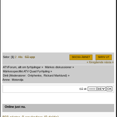
Sidor: [
1
]
2
Alla
Gå upp
SKICKA ÄMNET
SKRIV UT
« föregående
nästa »
ATVForum, allt om fyrhjulingar
»
Märkes diskussioner
»
Märkesspecifikt ATV Quad Fyrhjuling
»
Dinli
(Moderatorer:
Onlyhenke
,
Rickard Marklund
) »
Ämne:
Motorolja
Gå till:
Online just nu.