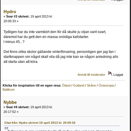
Hydro
«
Svar #3 skrivet:
19 april 2013 kl.
20:05:33 »
Tydligen har du inte varmkört den för då skulle ju oljan varit svart,
däremot har du gett den en massa onödiga kallstarter.
I minus 45...?
Det finns olika skolor gällande vinterförvaring, personligen ger jag fan i
startknappen om något skall vila då jag inte kan se någon anledning alls
att starta utan att köra.
Anmäl till moderator
Loggat
Klicka för inspiration till en egen resa:
Öland
/
Gotland
/
Skåne
/
Östeuropa
/
Baltikum
Nybbe
«
Svar #4 skrivet:
19 april 2013 kl.
20:17:52 »
Citat från: Hydro skrivet 19 april 2013 kl. 20:05:33