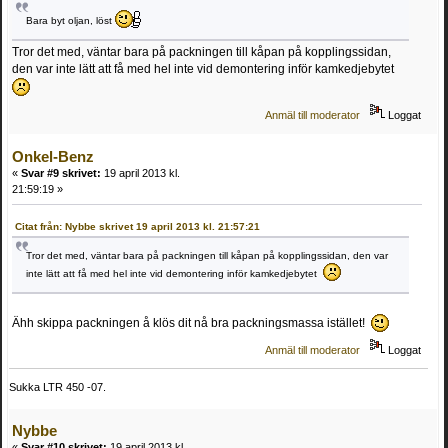
Bara byt oljan, löst
Tror det med, väntar bara på packningen till kåpan på kopplingssidan,
den var inte lätt att få med hel inte vid demontering inför kamkedjebytet
Anmäl till moderator
Loggat
Onkel-Benz
«
Svar #9 skrivet:
19 april 2013 kl.
21:59:19 »
Citat från: Nybbe skrivet 19 april 2013 kl. 21:57:21
Tror det med, väntar bara på packningen till kåpan på kopplingssidan, den var
inte lätt att få med hel inte vid demontering inför kamkedjebytet
Ähh skippa packningen å klös dit nå bra packningsmassa istället!
Anmäl till moderator
Loggat
Sukka LTR 450 -07.
Nybbe
«
Svar #10 skrivet:
19 april 2013 kl.