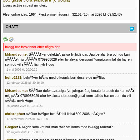
803 gäster, 0 användare (0 dolda)
Users active in past minutes:
Flest online idag:
1064
. Flest online någonsin: 32151 (16 maj 2026 kl. 09:52:43)
CHATT
Inlägg här försvinner efter några dar.
Mrhandsome
:
SÃÂÃÂ¶ker defekta/trasiga fyrhjulingar. Jag betalar bra och du kan
nÃÂÃÂ¥ mig pÃÂÃÂ¥ 0709955029 eller hv.alexandersson@gmail.com ifall du har en
som du vill sÃÂÃÂ¤lja mvh Hugo
1 maj 2026 kl. 20:00:35
hoho2131
:
behÃ¶ver hjÃ¤lp med o koppla bort dess e de mÃ¶jligt
12 februari 2026 kl. 20:46:20
Mrhandsome
:
SÃÂ¶ker defekta/trasiga fyrhjulingar. Jag betalar bra och du kan nÃÂ¥
mig pÃÂ¥ 0709955029 eller hv.alexandersson@gmail.com ifall du har en som du vill
sÃÂ¤lja mvh Hugo
25 januari 2026 kl. 10:14:23
christopher
:
sÃ¶ker hÃ¶ger fotstÃ¶d till linhai 300 2006, nÃ¥gon?
17 september 2025 kl. 14:31:25
Gregee
:
NÃ¥gon som vet hur man fÃ¥r sitt konto med inlÃ¤gg raderat?
12 augusti 2025 kl. 19:00:16
Traxter
:
NÃ¥gon som vet om de finns nÃ¥got avgassystem te hd9 base