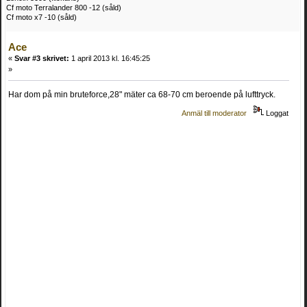
Cf moto Terralander 800 -12 (såld)
Cf moto x7 -10 (såld)
Ace
«
Svar #3 skrivet:
1 april 2013 kl. 16:45:25
»
Har dom på min bruteforce,28" mäter ca 68-70 cm beroende på lufttryck.
Anmäl till moderator
Loggat