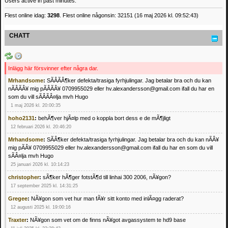
Users active in past minutes:
Flest online idag:
3298
. Flest online någonsin: 32151 (16 maj 2026 kl. 09:52:43)
CHATT
Inlägg här försvinner efter några dar.
Mrhandsome
:
SÃÂÃÂ¶ker defekta/trasiga fyrhjulingar. Jag betalar bra och du kan
nÃÂÃÂ¥ mig pÃÂÃÂ¥ 0709955029 eller hv.alexandersson@gmail.com ifall du har en
som du vill sÃÂÃÂ¤lja mvh Hugo
1 maj 2026 kl. 20:00:35
hoho2131
:
behÃ¶ver hjÃ¤lp med o koppla bort dess e de mÃ¶jligt
12 februari 2026 kl. 20:46:20
Mrhandsome
:
SÃÂ¶ker defekta/trasiga fyrhjulingar. Jag betalar bra och du kan nÃÂ¥
mig pÃÂ¥ 0709955029 eller hv.alexandersson@gmail.com ifall du har en som du vill
sÃÂ¤lja mvh Hugo
25 januari 2026 kl. 10:14:23
christopher
:
sÃ¶ker hÃ¶ger fotstÃ¶d till linhai 300 2006, nÃ¥gon?
17 september 2025 kl. 14:31:25
Gregee
:
NÃ¥gon som vet hur man fÃ¥r sitt konto med inlÃ¤gg raderat?
12 augusti 2025 kl. 19:00:16
Traxter
:
NÃ¥gon som vet om de finns nÃ¥got avgassystem te hd9 base