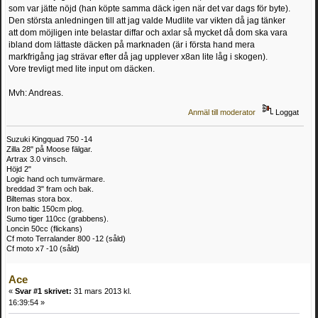
som var jätte nöjd (han köpte samma däck igen när det var dags för byte).
Den största anledningen till att jag valde Mudlite var vikten då jag tänker
att dom möjligen inte belastar diffar och axlar så mycket då dom ska vara
ibland dom lättaste däcken på marknaden (är i första hand mera
markfrigång jag strävar efter då jag upplever x8an lite låg i skogen).
Vore trevligt med lite input om däcken.
Mvh: Andreas.
Anmäl till moderator
Loggat
Suzuki Kingquad 750 -14
Zilla 28" på Moose fälgar.
Artrax 3.0 vinsch.
Höjd 2"
Logic hand och tumvärmare.
breddad 3" fram och bak.
Biltemas stora box.
Iron baltic 150cm plog.
Sumo tiger 110cc (grabbens).
Loncin 50cc (flickans)
Cf moto Terralander 800 -12 (såld)
Cf moto x7 -10 (såld)
Ace
«
Svar #1 skrivet:
31 mars 2013 kl.
16:39:54 »