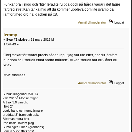
Funkar bra i skog och "lite" lera,lite rultiga dock på hårda vägar i det lägre
fart registret.Kan tänka mig att du kommer uppleva dom lite svampiga
jämfört med orginal däcken på x8.
Anmäl till moderator
Loggat
lemmy
«
Svar #2 skrivet:
31 mars 2013 kl.
17:44:49 »
Okej tackar för svaret precis sådan input jag var ute efter, har du jämfört
hur dom är i storlek emot andra märken? vilken storlek har du? åker du
x8a?
Mvh: Andreas.
Anmäl till moderator
Loggat
Suzuki Kingquad 750 -14
Zilla 28" på Moose fälgar.
Artrax 3.0 vinsch.
Höjd 2"
Logic hand och tumvärmare.
breddad 3" fram och bak.
Biltemas stora box.
Iron baltic 150cm plog.
Sumo tiger 110cc (grabbens).
Loncin 50cc (flickans)