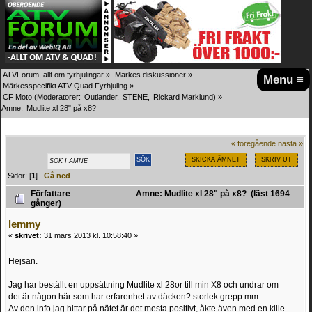
ATVForum, allt om fyrhjulingar
»
Märkes diskussioner
»
Menu ≡
Märkesspecifikt ATV Quad Fyrhjuling
»
CF Moto
(Moderatorer:
Outlander
,
STENE
,
Rickard Marklund
) »
Ämne:
Mudlite xl 28" på x8?
« föregående
nästa »
SKICKA ÄMNET
SKRIV UT
Sidor: [
1
]
Gå ned
Författare
Ämne: Mudlite xl 28" på x8? (läst 1694
gånger)
lemmy
«
skrivet:
31 mars 2013 kl. 10:58:40 »
Hejsan.
Jag har beställt en uppsättning Mudlite xl 28or till min X8 och undrar om
det är någon här som har erfarenhet av däcken? storlek grepp mm.
Av den info jag hittar på nätet är det mesta positivt, åkte även med en kille