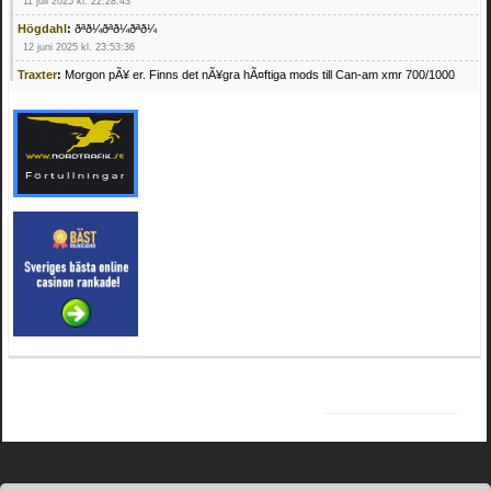
11 juli 2025 kl. 22:28:43
Högdahl
:
ðªð¼ðªð¼ðªð¼
12 juni 2025 kl. 23:53:36
Traxter
:
Morgon pÃ¥ er. Finns det nÃ¥gra hÃ¤ftiga mods till Can-am xmr 700/1000
24 februari 2025 kl. 10:23:25
Mrhandsome
:
SÃ¶ker defekta/trasiga fyrhjulingar. Jag betalar bra och du kan nÃ¥ mig
pÃ¥ 0709955029 eller hv.alexandersson@gmail.com ifall du har en som du vill sÃ¤lja
mvh Hugo
21 februari 2025 kl. 09:25:52
Oscar5
:
NÃ¥gon som vet vad man kan begÃ¤ra fÃ¶r en Honda TRX 350 FE 2005
med snÃ¶blad som fungerar utmÃ¤rkt .Har Ã¤rft den
4 februari 2025 kl. 19:20:50
Oscar5
:
44
4 februari 2025 kl. 19:15:36
Greger59
:
NÃ¤gon som vet har en Cetek 500 EFI
15 januari 2025 kl. 23:49:44
Mrhandsome
:
SÃÂ¶ker defekta/trasiga fyrhjulingar. Jag betalar bra och du kan nÃÂ¥
mig pÃÂ¥ 0709955029 eller hv.alexandersson@gmail.com ifall du har en som du vill
sÃÂ¤lja mvh Hugo
4 januari 2025 kl. 00:28:39
kampersvik
:
schema vaccumssangar cf moto 500 2013
26 november 2024 kl. 17:48:35
trailboss
:
Hej. sÃ¶ker instruktionsbok Polaris TrailBoss 250-89