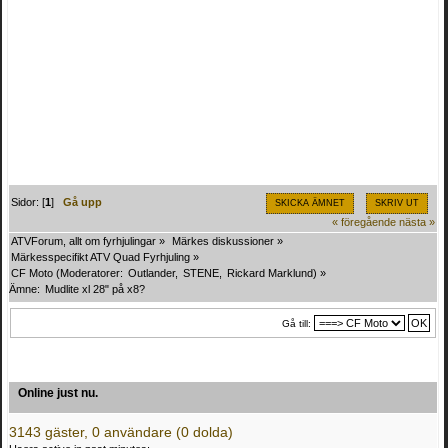
Sidor: [
1
]
Gå upp
SKICKA ÄMNET
SKRIV UT
« föregående
nästa »
ATVForum, allt om fyrhjulingar
»
Märkes diskussioner
»
Märkesspecifikt ATV Quad Fyrhjuling
»
CF Moto
(Moderatorer:
Outlander
,
STENE
,
Rickard Marklund
) »
Ämne:
Mudlite xl 28" på x8?
Gå till:
Online just nu.
3143 gäster, 0 användare (0 dolda)