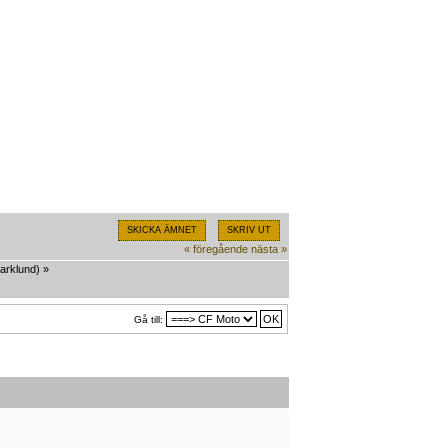
SKICKA ÄMNET
SKRIV UT
« föregående
nästa »
arklund
) »
Gå till: