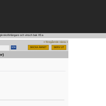
gkroksförlängare och vinsch bak X5:a
« föregående
nästa »
SKICKA ÄMNET
SKRIV UT
er)