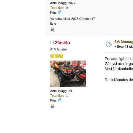
Antal inlägg: 2077
Total likes: 8
Kön:
Yamaha slider 2013 Cf moto x7
lång
SV: Montag
2fast4u
«
Svar #3 sk
ATV Amatör
Provade igår och 
Går tyst och är g
Med fjärrkontroll
Dock känndes det
Antal inlägg: 24
Total likes: 1
Kön: