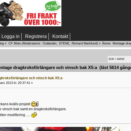
Logga in
Registrera
Kontakt
ing
»
CF Moto
(Moderatorer:
Outlander
,
STENE
,
Rickard Marklund
) »
Ämne:
Montage dra
tage dragkroksförlängare och vinsch bak X5:a (läst 5614 gång
kroksförlängare och vinsch bak X5:a
rs 2013 kl. 20:37:41 »
ckans kvälls projekt
 vinsch bak samt en dragkroksförlängare.
iten modifiering .....