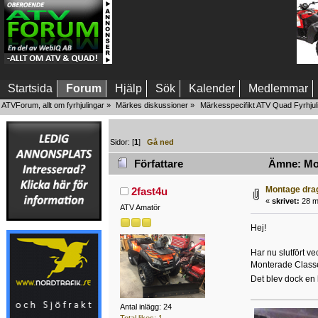
Startsida
Forum
Hjälp
Sök
Kalender
Medlemmar
ATVForum, allt om fyrhjulingar
»
Märkes diskussioner
»
Märkesspecifikt ATV Quad Fyrhjul
Sidor: [
1
]
Gå ned
Författare
Ämne: Mon
Montage drag
2fast4u
«
skrivet:
28 ma
ATV Amatör
Hej!
Har nu slutfört ve
Monterade Classe
Det blev dock en l
Antal inlägg: 24
Total likes: 1