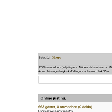
Sidor: [
1
]
Gå upp
ATVForum, allt om fyrhjulingar
»
Märkes diskussioner
»
Mä
Ämne:
Montage dragkroksförlängare och vinsch bak X5:a
Online just nu.
663 gäster, 0 användare (0 dolda)
Users active in past minutes: