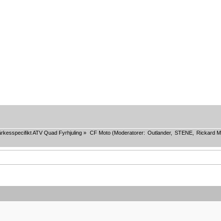
rkesspecifikt ATV Quad Fyrhjuling
»
CF Moto
(Moderatorer:
Outlander
,
STENE
,
Rickard M