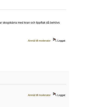
har skogskärra med kran och tippflak då behövs
Anmäl till moderator
Loggat
Anmäl till moderator
Loggat