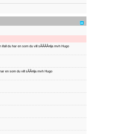
ifall du har en som du vill sÃÂÃÂ¤lja mvh Hugo
har en som du vill sÃÂ¤lja mvh Hugo