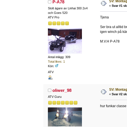
SV: Montag
P-A78
«
Svar #1 sk
Stolt ägare av Linhai 300 2x4
och Goes 520
Tjena
ATV Pro
Ser bra ut alltid
igen winch på kär
M.V.H P-A78
Antal inlägg: 309
Total likes: 1
Kön:
ATV
SV: Montag
oliwer_98
«
Svar #2 sk
ATV Guru
hur funkar class