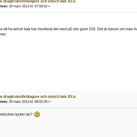
e dragkroksförlängare och vinsch bak X5:a
rivet:
29 mars 2013 kl. 07:58:02 »
 bra att ha winch bak har monterat det med på min goes 520. Det är kanon om man 
ran.
e dragkroksförlängare och vinsch bak X5:a
rivet:
29 mars 2013 kl. 08:02:39 »
e winchen tycker du?