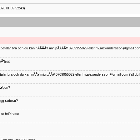
026 kl. 09:52:43)
ag betalar bra och du kan nÃÂÃÂ¥ mig pÃÂÃÂ¥ 0709955029 eller hv.alexandersson@gmail.com 
Ã¶jligt
betalar bra och du kan nÃÂ¥ mig pÃÂ¥ 0709955029 eller hv.alexandersson@gmail.com ifall du 
nÃ¥gon?
¤gg raderat?
 te hd9 base
ll Can-am xmr 700/1000