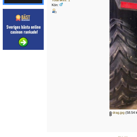
Kön:
drag.jpg
(58.54 k