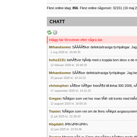
Flest online idag:
856
. Flest online någonsin: 32151 (16 maj 2
CHATT
Inlägg här försvinner efter några dar.
Mrhandsome
:
SÃÂÃÂ¶ker defekta/trasiga fyrhjulingar. J
1 maj 2026 kl. 20:00:35
hoho2131
:
behÃ¶ver hjÃ¤lp med o koppla bort dess e de m
12 februari 2026 kl. 20:46:20
Mrhandsome
:
SÃÂ¶ker defekta/trasiga fyrhjulingar. Jag 
25 januari 2026 kl. 10:14:23
christopher
:
sÃ¶ker hÃ¶ger fotstÃ¶d till linhai 300 2006, 
17 september 2025 kl. 14:31:25
Gregee
:
NÃ¥gon som vet hur man fÃ¥r sitt konto med inlÃ
12 augusti 2025 kl. 19:00:16
Traxter
:
NÃ¥gon som vet om de finns nÃ¥got avgassystem
11 juli 2025 kl. 22:28:43
Högdahl
:
ðªð¼ðªð¼ðªð¼
12 juni 2025 kl. 23:53:36
Traxter
:
Morgon pÃ¥ er. Finns det nÃ¥gra hÃ¤ftiga mods ti