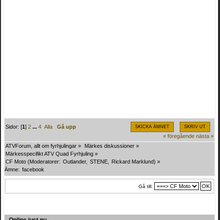
Sidor: [
1
]
2
...
4
Alla
Gå upp
SKICKA ÄMNET
SKRIV UT
« föregående
nästa »
ATVForum, allt om fyrhjulingar
»
Märkes diskussioner
»
Märkesspecifikt ATV Quad Fyrhjuling
»
CF Moto
(Moderatorer:
Outlander
,
STENE
,
Rickard Marklund
) »
Ämne:
facebook
Gå till: