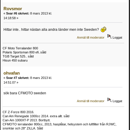
Rovsmor
«
Svar #6 skrivet:
8 mars 2013 kl.
14:18:58 »
Hittar inte.. hittar nästan alla andra länder men inte Sweden?
Anmäl till moderator
Loggat
CF Moto Terralander 800
Polaris Sportsman 800 efi..såld
TGB Target 525.. såld
Hisun 450 subaru
ohvafan
«
Svar #7 skrivet:
8 mars 2013 kl.
14:51:07 »
sök bara CFMOTO sweden
Anmäl till moderator
Loggat
CF Z-Forze 800 2016.
Can Am Renegade 1000cc 2014. extra allt. såld
Can-Am 1000XT-P 2013. Bortbytt.
CFMOTO terralander 800cc, 2013, hasplåtar, helsystem och luftfilter från RJWC,
snorklar och 28" ZILLA. Såld