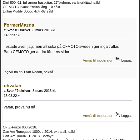
Dinli 800 -11, full armor hasplåtar, 27"bighorn, variatorkittad. såld!
CF-MOTO Black Edition lång -10 såld
Linhai Muddy 300cc 4x4 -07 såld
FormerMazda
«
Svar #8 skrivet:
8 mars 2013 kl.
14:59:37 »
Testade även jag, men att söka på CFMOTO sweden ger inga träffar.
Bara CFMOTO ger andra länders sidor.
Anmäl till moderator
Loggat
Jag vill ha en Titan Recon, också.
ohvafan
«
Svar #9 skrivet:
8 mars 2013 kl.
15:08:22 »
vafan, prova nu då
Anmäl till moderator
Loggat
CF Z-Forze 800 2016.
Can Am Renegade 1000cc 2014. extra allt. såld
Can-Am 1000XT-P 2013. Bortbytt.