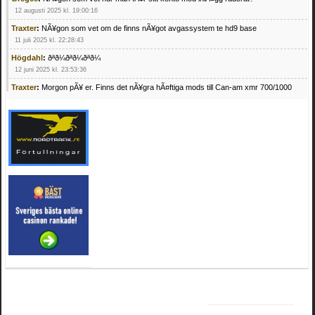
12 augusti 2025 kl. 19:00:16
Traxter
:
NÃ¥gon som vet om de finns nÃ¥got avgassystem te hd9 base
11 juli 2025 kl. 22:28:43
Högdahl
:
ðªð¼ðªð¼ðªð¼
12 juni 2025 kl. 23:53:36
Traxter
:
Morgon pÃ¥ er. Finns det nÃ¥gra hÃ¤ftiga mods till Can-am xmr 700/1000
24 februari 2025 kl. 10:23:25
Mrhandsome
:
SÃ¶ker defekta/trasiga fyrhjulingar. Jag betalar bra och du kan nÃ¥ mig
pÃ¥ 0709955029 eller hv.alexandersson@gmail.com ifall du har en som du vill sÃ¤lja
mvh Hugo
21 februari 2025 kl. 09:25:52
Oscar5
:
NÃ¥gon som vet vad man kan begÃ¤ra fÃ¶r en Honda TRX 350 FE 2005
med snÃ¶blad som fungerar utmÃ¤rkt .Har Ã¤rft den
4 februari 2025 kl. 19:20:50
Oscar5
:
44
4 februari 2025 kl. 19:15:36
Greger59
:
NÃ¤gon som vet har en Cetek 500 EFI
15 januari 2025 kl. 23:49:44
Mrhandsome
:
SÃÂ¶ker defekta/trasiga fyrhjulingar. Jag betalar bra och du kan nÃÂ¥
mig pÃÂ¥ 0709955029 eller hv.alexandersson@gmail.com ifall du har en som du vill
sÃÂ¤lja mvh Hugo
4 januari 2025 kl. 00:28:39