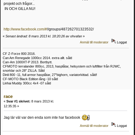
projekt och frågor...
IN OCH GILLA NU!
http://www.facebook.com/#
!/groups/487262701323532/
«
Senast ändrad: 8 mars 2013 kl. 18:20:26 av ohvafan
»
Anmäl till moderator
Loggat
CF Z-Forze 800 2016.
Can Am Renegade 1000cc 2014. extra allt. såld
Can-Am 1000XT-P 2013. Bortbytt.
CFMOTO terralander 800cc, 2013, hasplåtar, helsystem och luftfilter från RJWC,
snorklar och 28" ZILLA. Såld
Dinli 800 -11, full armor hasplåtar, 27"bighorn, variatorkittad. såld!
CF-MOTO Black Edition lång -10 såld
Linhai Muddy 300cc 4x4 -07 såld
race
«
Svar #1 skrivet:
8 mars 2013 kl.
12:35:35 »
Jag lär väl var den enda som inte har facebook
Anmäl till moderator
Loggat