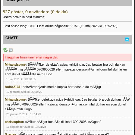
Online just nu.
827 gäster, 0 användare (0 dolda)
Users active in past minutes:
Flest online idag:
1035
. Flest online någonsin: 32151 (16 maj 2026 kl. 09:52:43)
CHATT
Inlägg här försvinner efter några dar.
Mrhandsome
:
SÃÂÃÂ¶ker defekta/trasiga fyrhjulingar. Jag betalar bra och du kan
nÃÂÃÂ¥ mig pÃÂÃÂ¥ 0709955029 eller hv.alexandersson@gmail.com ifall du har en
som du vill sÃÂÃÂ¤lja mvh Hugo
1 maj 2026 kl. 20:00:35
hoho2131
:
behÃ¶ver hjÃ¤lp med o koppla bort dess e de mÃ¶jligt
12 februari 2026 kl. 20:46:20
Mrhandsome
:
SÃÂ¶ker defekta/trasiga fyrhjulingar. Jag betalar bra och du kan nÃÂ¥
mig pÃÂ¥ 0709955029 eller hv.alexandersson@gmail.com ifall du har en som du vill
sÃÂ¤lja mvh Hugo
25 januari 2026 kl. 10:14:23
christopher
:
sÃ¶ker hÃ¶ger fotstÃ¶d till linhai 300 2006, nÃ¥gon?
17 september 2025 kl. 14:31:25
Gregee
:
NÃ¥gon som vet hur man fÃ¥r sitt konto med inlÃ¤gg raderat?