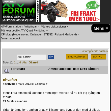
ATVForum, allt om fyrhjulingar
»
Märkes diskussioner
»
Menu ≡
Märkesspecifikt ATV Quad Fyrhjuling
»
CF Moto
(Moderatorer:
Outlander
,
STENE
,
Rickard Marklund
) »
Ämne:
facebook
« föregående
nästa »
SKICKA ÄMNET
SKRIV UT
Sidor: [
1
]
2
...
4
Alla
Gå ned
Författare
Ämne: facebook (läst 6864 gånger)
ohvafan
«
skrivet:
8 mars 2013 kl. 12:30:51 »
fanns flera cfmoto på facebook men inget svenskt så nu kör jag igång en
cf sida...
CFMOTO sweden
sidan är ännu tom, tanken är att vi tillsammans bygger den med cf bilder,