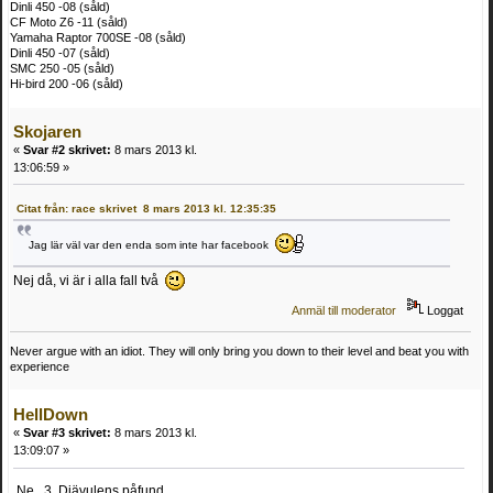
Dinli 450 -08 (såld)
CF Moto Z6 -11 (såld)
Yamaha Raptor 700SE -08 (såld)
Dinli 450 -07 (såld)
SMC 250 -05 (såld)
Hi-bird 200 -06 (såld)
Skojaren
«
Svar #2 skrivet:
8 mars 2013 kl.
13:06:59 »
Citat från: race skrivet 8 mars 2013 kl. 12:35:35
Jag lär väl var den enda som inte har facebook
Nej då, vi är i alla fall två
Anmäl till moderator
Loggat
Never argue with an idiot. They will only bring you down to their level and beat you with
experience
HellDown
«
Svar #3 skrivet:
8 mars 2013 kl.
13:09:07 »
Ne. 3. Djävulens påfund