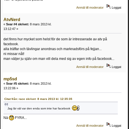
Anmäl till moderator
Loggat
AtvNerd
«
Svar #4 skrivet:
8 mars 2013 kl.
13:12:47 »
det finns hur mycket som helst för de som är intresserade av atv på
facebook.
alla träffar och tävlingar anordnas och marknadsförs på fejjan...
ni missar nåt!
man väljer ju själv om man vill dela med sig av egen info på facebook...
Anmäl till moderator
Loggat
mp5sd
«
Svar #5 skrivet:
8 mars 2013 kl.
13:22:06 »
Citat från: race skrivet 8 mars 2013 kl. 12:35:35
Jag lär väl var den enda som inte har facebook
Nä
FYRA...
Anmäl till moderator
Loggat