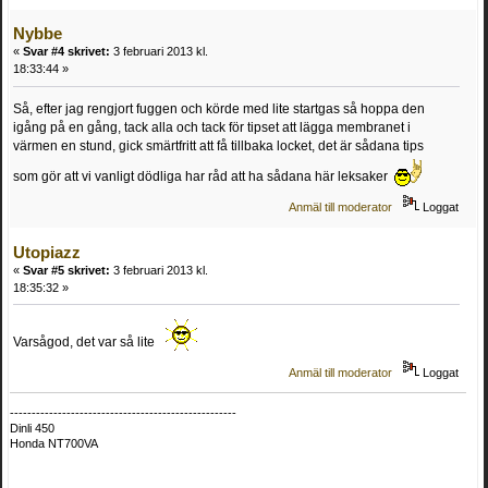
Nybbe
«
Svar #4 skrivet:
3 februari 2013 kl.
18:33:44 »
Så, efter jag rengjort fuggen och körde med lite startgas så hoppa den
igång på en gång, tack alla och tack för tipset att lägga membranet i
värmen en stund, gick smärtfritt att få tillbaka locket, det är sådana tips
som gör att vi vanligt dödliga har råd att ha sådana här leksaker
Anmäl till moderator
Loggat
Utopiazz
«
Svar #5 skrivet:
3 februari 2013 kl.
18:35:32 »
Varsågod, det var så lite
Anmäl till moderator
Loggat
----------------------------------------------------
Dinli 450
Honda NT700VA