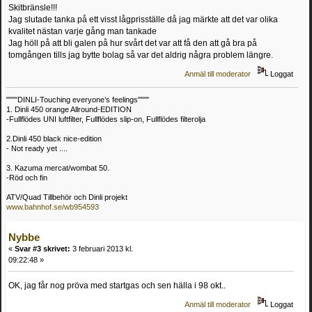
Skitbränsle!!!
Jag slutade tanka på ett visst lågprisställe då jag märkte att det var olika
kvalitet nästan varje gång man tankade
Jag höll på att bli galen på hur svårt det var att få den att gå bra på
tomgången tills jag bytte bolag så var det aldrig några problem längre.
Anmäl till moderator
Loggat
""""DINLI-Touching everyone’s feelings""""
1. Dinli 450 orange Allround-EDITION
-Fullflödes UNI luftfilter, Fullflödes slip-on, Fullflödes filterolja
2.Dinli 450 black nice-edition
- Not ready yet ....
3. Kazuma mercat/wombat 50.
-Röd och fin
ATV/Quad Tillbehör och Dinli projekt
www.bahnhof.se/wb954593
Nybbe
«
Svar #3 skrivet:
3 februari 2013 kl.
09:22:48 »
OK, jag får nog pröva med startgas och sen hälla i 98 okt..
Anmäl till moderator
Loggat