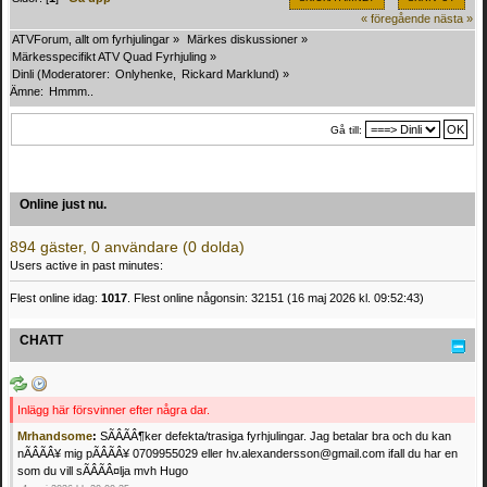
« föregående
nästa »
ATVForum, allt om fyrhjulingar
»
Märkes diskussioner
»
Märkesspecifikt ATV Quad Fyrhjuling
»
Dinli
(Moderatorer:
Onlyhenke
,
Rickard Marklund
) »
Ämne:
Hmmm..
Gå till:
Online just nu.
894 gäster, 0 användare (0 dolda)
Users active in past minutes:
Flest online idag:
1017
. Flest online någonsin: 32151 (16 maj 2026 kl. 09:52:43)
CHATT
Inlägg här försvinner efter några dar.
Mrhandsome
:
SÃÂÃÂ¶ker defekta/trasiga fyrhjulingar. Jag betalar bra och du kan
nÃÂÃÂ¥ mig pÃÂÃÂ¥ 0709955029 eller hv.alexandersson@gmail.com ifall du har en
som du vill sÃÂÃÂ¤lja mvh Hugo