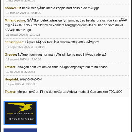
1 maj 2026 kl. 20:00:35
hoho2131
:
behÃ¶ver hjÃ¤lp med o koppla bort dess e de mÃ¶jligt
12 februari 2026 kl. 20:46:20
Mrhandsome
:
SÃÂ¶ker defekta/trasiga fyrhjulingar. Jag betalar bra och du kan nÃÂ¥
mig pÃÂ¥ 0709955029 eller hv.alexandersson@gmail.com ifall du har en som du vill
sÃÂ¤lja mvh Hugo
25 januari 2026 kl. 10:14:23
christopher
:
sÃ¶ker hÃ¶ger fotstÃ¶d till linhai 300 2006, nÃ¥gon?
17 september 2025 kl. 14:31:25
Gregee
:
NÃ¥gon som vet hur man fÃ¥r sitt konto med inlÃ¤gg raderat?
12 augusti 2025 kl. 19:00:16
Traxter
:
NÃ¥gon som vet om de finns nÃ¥got avgassystem te hd9 base
11 juli 2025 kl. 22:28:43
Högdahl
:
ðªð¼ðªð¼ðªð¼
12 juni 2025 kl. 23:53:36
Traxter
:
Morgon pÃ¥ er. Finns det nÃ¥gra hÃ¤ftiga mods till Can-am xmr 700/1000
24 februari 2025 kl. 10:23:25
Mrhandsome
:
SÃ¶ker defekta/trasiga fyrhjulingar. Jag betalar bra och du kan nÃ¥ mig
pÃ¥ 0709955029 eller hv.alexandersson@gmail.com ifall du har en som du vill sÃ¤lja
mvh Hugo
21 februari 2025 kl. 09:25:52
Oscar5
:
NÃ¥gon som vet vad man kan begÃ¤ra fÃ¶r en Honda TRX 350 FE 2005
med snÃ¶blad som fungerar utmÃ¤rkt .Har Ã¤rft den