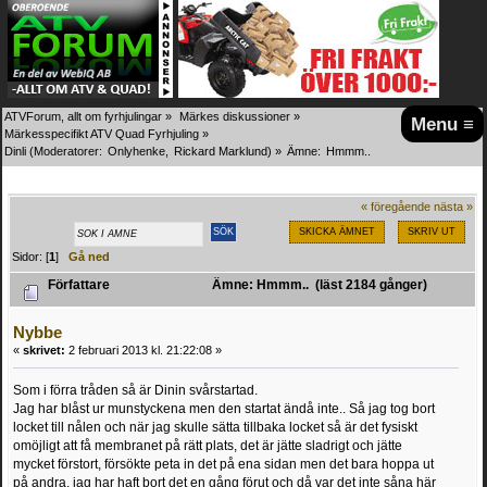
ATVForum, allt om fyrhjulingar
»
Märkes diskussioner
»
Menu ≡
Märkesspecifikt ATV Quad Fyrhjuling
»
Dinli
(Moderatorer:
Onlyhenke
,
Rickard Marklund
) »
Ämne:
Hmmm..
« föregående
nästa »
SKICKA ÄMNET
SKRIV UT
Sidor: [
1
]
Gå ned
Författare
Ämne: Hmmm.. (läst 2184 gånger)
Nybbe
«
skrivet:
2 februari 2013 kl. 21:22:08 »
Som i förra tråden så är Dinin svårstartad.
Jag har blåst ur munstyckena men den startat ändå inte.. Så jag tog bort
locket till nålen och när jag skulle sätta tillbaka locket så är det fysiskt
omöjligt att få membranet på rätt plats, det är jätte sladrigt och jätte
mycket förstort, försökte peta in det på ena sidan men det bara hoppa ut
på andra, jag har haft bort det en gång förut och då var det inte såna här