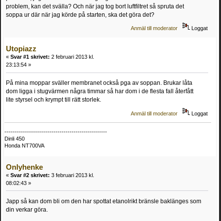
problem, kan det svälla? Och när jag tog bort luftfiltret så spruta det
soppa ur där när jag körde på starten, ska det göra det?
Anmäl till moderator
Loggat
Utopiazz
«
Svar #1 skrivet:
2 februari 2013 kl.
23:13:54 »
På mina moppar sväller membranet också pga av soppan. Brukar låta
dom ligga i stugvärmen några timmar så har dom i de flesta fall återfått
lite styrsel och krympt till rätt storlek.
Anmäl till moderator
Loggat
----------------------------------------------------
Dinli 450
Honda NT700VA
Onlyhenke
«
Svar #2 skrivet:
3 februari 2013 kl.
08:02:43 »
Japp så kan dom bli om den har spottat etanolrikt bränsle baklänges som
din verkar göra.