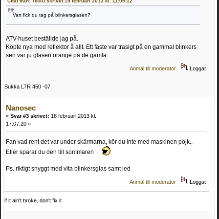
Citat från: Tikku skrivet 15 februari 2013 kl. 11:09:12
Vart fick du tag på blinkersglasen?
ATV-huset beställde jag på.
Köpte nya med reflektor å allt. Ett fäste var trasigt på en gammal blinkers
sen var ju glasen orange på de gamla.
Anmäl till moderator
Loggat
Sukka LTR 450 -07.
Nanosec
«
Svar #3 skrivet:
18 februari 2013 kl.
17:07:20 »
Fan vad rent det var under skärmarna, kör du inte med maskinen pöjk..
Eller sparar du den till sommaren
Ps. riktigt snyggt med vita blinkersglas samt led
Anmäl till moderator
Loggat
if it ain't broke, don't fix it