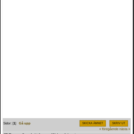
Sidor: [
1
]
Gå upp
SKICKA ÄMNET
SKRIV UT
« föregående
nästa »