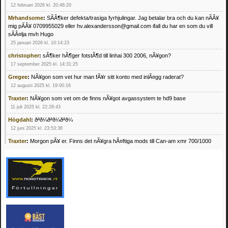
12 februari 2026 kl. 20:46:20
Mrhandsome
:
SÃÂ¶ker defekta/trasiga fyrhjulingar. Jag betalar bra och du kan nÃÂ¥
mig pÃÂ¥ 0709955029 eller hv.alexandersson@gmail.com ifall du har en som du vill
sÃÂ¤lja mvh Hugo
25 januari 2026 kl. 10:14:23
christopher
:
sÃ¶ker hÃ¶ger fotstÃ¶d till linhai 300 2006, nÃ¥gon?
17 september 2025 kl. 14:31:25
Gregee
:
NÃ¥gon som vet hur man fÃ¥r sitt konto med inlÃ¤gg raderat?
12 augusti 2025 kl. 19:00:16
Traxter
:
NÃ¥gon som vet om de finns nÃ¥got avgassystem te hd9 base
11 juli 2025 kl. 22:28:43
Högdahl
:
ðªð¼ðªð¼ðªð¼
12 juni 2025 kl. 23:53:36
Traxter
:
Morgon pÃ¥ er. Finns det nÃ¥gra hÃ¤ftiga mods till Can-am xmr 700/1000
24 februari 2025 kl. 10:23:25
Mrhandsome
:
SÃ¶ker defekta/trasiga fyrhjulingar. Jag betalar bra och du kan nÃ¥ mig
pÃ¥ 0709955029 eller hv.alexandersson@gmail.com ifall du har en som du vill sÃ¤lja
mvh Hugo
21 februari 2025 kl. 09:25:52
Oscar5
:
NÃ¥gon som vet vad man kan begÃ¤ra fÃ¶r en Honda TRX 350 FE 2005
med snÃ¶blad som fungerar utmÃ¤rkt .Har Ã¤rft den
4 februari 2025 kl. 19:20:50