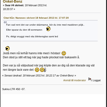
Onkel-Benz
«
Svar #4 skrivet:
18 februari 2013 kl.
18:20:37 »
Citat från: Nanosec skrivet 18 februari 2013 kl. 17:07:20
Fan vad rent det var under skärmarna, kör du inte med maskinen pöjk..
Eller sparar du den till sommaren
Ps. riktigt snyggt med vita blinkersglas samt led
Jodå men nå lerhål hanns inte med i höstas!
Den stod ju still ett tag när jag hade plockat isär bakaxeln å.
Den var ju så välputsad när jag köpte den av dig så den klarade sig väl
ren längre tack vare det
«
Senast ändrad: 18 februari 2013 kl. 18:22:17 av Onkel-Benz
»
Anmäl till moderator
Loggat
Sukka LTR 450 -07.