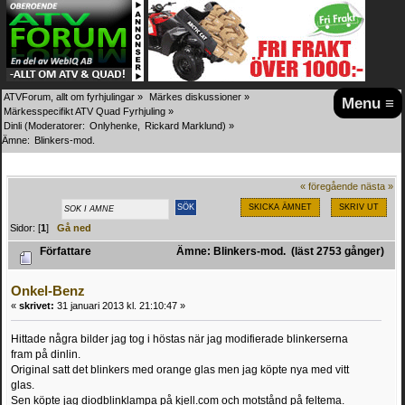
ATVForum, allt om fyrhjulingar
»
Märkes diskussioner
»
Menu ≡
Märkesspecifikt ATV Quad Fyrhjuling
»
Dinli
(Moderatorer:
Onlyhenke
,
Rickard Marklund
) »
Ämne:
Blinkers-mod.
« föregående
nästa »
SKICKA ÄMNET
SKRIV UT
Sidor: [
1
]
Gå ned
Författare
Ämne: Blinkers-mod. (läst 2753 gånger)
Onkel-Benz
«
skrivet:
31 januari 2013 kl. 21:10:47 »
Hittade några bilder jag tog i höstas när jag modifierade blinkerserna
fram på dinlin.
Original satt det blinkers med orange glas men jag köpte nya med vitt
glas.
Sen köpte jag diodblinklampa på kjell.com och motstånd på feltema.