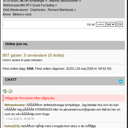
ATVForum, allt om fyrhjulingar
»
Märkes diskussioner
»
Märkesspecifikt ATV Quad Fyrhjuling
»
Dinli
(Moderatorer:
Onlyhenke
,
Rickard Marklund
) »
Ämne:
Blinkers-mod.
Gå till:
Online just nu.
807 gäster, 0 användare (0 dolda)
Users active in past minutes:
Flest online idag:
5308
. Flest online någonsin: 32151 (16 maj 2026 kl. 09:52:43)
CHATT
Inlägg här försvinner efter några dar.
Mrhandsome
:
SÃÂÃÂ¶ker defekta/trasiga fyrhjulingar. Jag betalar bra och du kan
nÃÂÃÂ¥ mig pÃÂÃÂ¥ 0709955029 eller hv.alexandersson@gmail.com ifall du har en
som du vill sÃÂÃÂ¤lja mvh Hugo
1 maj 2026 kl. 20:00:35
hoho2131
:
behÃ¶ver hjÃ¤lp med o koppla bort dess e de mÃ¶jligt