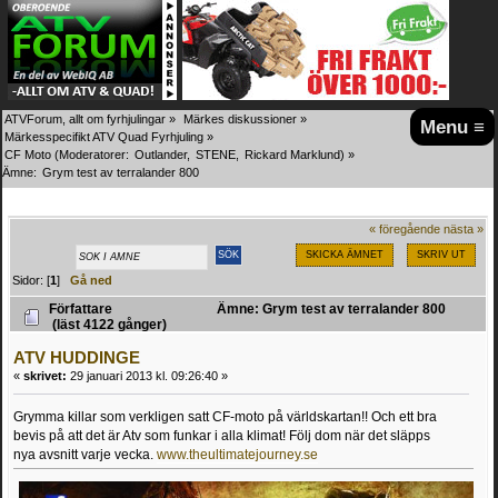
ATVForum, allt om fyrhjulingar
»
Märkes diskussioner
»
Menu ≡
Märkesspecifikt ATV Quad Fyrhjuling
»
CF Moto
(Moderatorer:
Outlander
,
STENE
,
Rickard Marklund
) »
Ämne:
Grym test av terralander 800
« föregående
nästa »
SKICKA ÄMNET
SKRIV UT
Sidor: [
1
]
Gå ned
Författare
Ämne: Grym test av terralander 800
(läst 4122 gånger)
ATV HUDDINGE
«
skrivet:
29 januari 2013 kl. 09:26:40 »
Grymma killar som verkligen satt CF-moto på världskartan!! Och ett bra
bevis på att det är Atv som funkar i alla klimat! Följ dom när det släpps
nya avsnitt varje vecka.
www.theultimatejourney.se