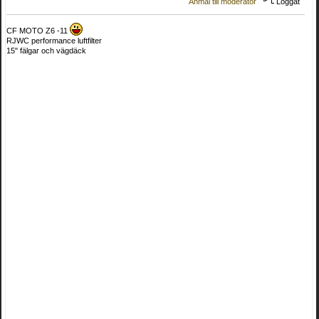
Anmäl till moderator
Loggat
CF MOTO Z6 -11
RJWC performance luftfilter
15" fälgar och vägdäck