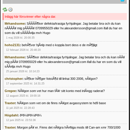
Inlägg här försvinner efter några dar.
Mrhandsome
:
SÃÂÃÂ¶ker defekta/trasiga fyrhjulingar. Jag betalar bra och du kan
nÃÂÃÂ¥ mig pÃÂÃÂ¥ 0709955029 eller hv.alexandersson@gmail.com ifall du har en
som du vill sÃÂÃÂ¤lja mvh Hugo
1 maj 2026 kl. 20:00:35
hoho2131
:
behÃ¶ver hjÃ¤lp med o koppla bort dess e de mÃ¶jligt
12 februari 2026 kl. 20:46:20
Mrhandsome
:
SÃÂ¶ker defekta/trasiga fyrhjulingar. Jag betalar bra och du kan nÃÂ¥
mig pÃÂ¥ 0709955029 eller hv.alexandersson@gmail.com ifall du har en som du vill
sÃÂ¤lja mvh Hugo
25 januari 2026 kl. 10:14:23
christopher
:
sÃ¶ker hÃ¶ger fotstÃ¶d till linhai 300 2006, nÃ¥gon?
17 september 2025 kl. 14:31:25
Gregee
:
NÃ¥gon som vet hur man fÃ¥r sitt konto med inlÃ¤gg raderat?
12 augusti 2025 kl. 19:00:16
Traxter
:
NÃ¥gon som vet om de finns nÃ¥got avgassystem te hd9 base
11 juli 2025 kl. 22:28:43
Högdahl
:
ðªð¼ðªð¼ðªð¼
12 juni 2025 kl. 23:53:36
Traxter
:
Morgon pÃ¥ er. Finns det nÃ¥gra hÃ¤ftiga mods till Can-am xmr 700/1000