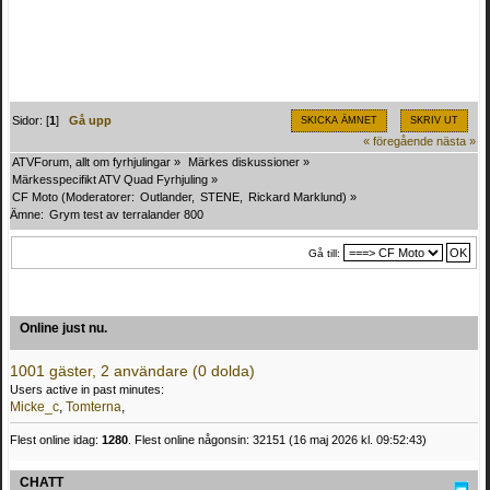
Sidor: [
1
]
Gå upp
SKICKA ÄMNET
SKRIV UT
« föregående
nästa »
ATVForum, allt om fyrhjulingar
»
Märkes diskussioner
»
Märkesspecifikt ATV Quad Fyrhjuling
»
CF Moto
(Moderatorer:
Outlander
,
STENE
,
Rickard Marklund
) »
Ämne:
Grym test av terralander 800
Gå till:
Online just nu.
1001 gäster, 2 användare (0 dolda)
Users active in past minutes:
Micke_c
,
Tomterna
,
Flest online idag:
1280
. Flest online någonsin: 32151 (16 maj 2026 kl. 09:52:43)
CHATT