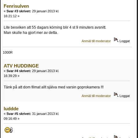
Fenrisulven
«
Svar #3 skrivet:
29 januari 2013 kl.
16:21:12 »
Lite besviken att 55 dagars körning blir 4 st 9 minuters avsnitt.
Man skulle ha gjort mer av detta.
Anmäl till moderator
Loggat
1000R
ATV HUDDINGE
«
Svar #4 skrivet:
29 januari 2013 kl.
16:39:29 »
Tänk på att dom filmat allt själva med varsin goprokamera !!!
Anmäl till moderator
Loggat
luddde
«
Svar #5 skrivet:
31 januari 2013 kl.
09:16:49 »