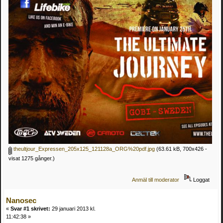
theultjour_Expressen_205x125_121128a_ORG%20pdf.jpg
(63.61 kB, 700x426 -
visat 1275 gånger.)
Anmäl till moderator
Loggat
Nanosec
«
Svar #1 skrivet:
29 januari 2013 kl.
11:42:38 »