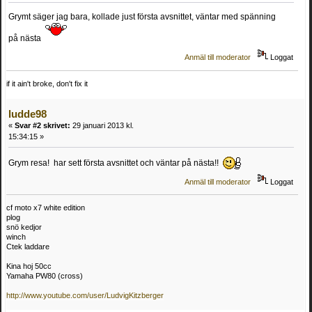
Grymt säger jag bara, kollade just första avsnittet, väntar med spänning
på nästa
Anmäl till moderator
Loggat
if it ain't broke, don't fix it
ludde98
«
Svar #2 skrivet:
29 januari 2013 kl.
15:34:15 »
Grym resa! har sett första avsnittet och väntar på nästa!!
Anmäl till moderator
Loggat
cf moto x7 white edition
plog
snö kedjor
winch
Ctek laddare
Kina hoj 50cc
Yamaha PW80 (cross)
http://www.youtube.com/user/LudvigKitzberger