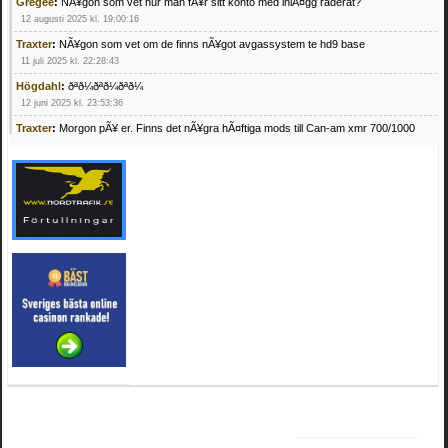
Gregee
:
NÃ¥gon som vet hur man fÃ¥r sitt konto med inlÃ¤gg raderat?
12 augusti 2025 kl. 19:00:16
Traxter
:
NÃ¥gon som vet om de finns nÃ¥got avgassystem te hd9 base
11 juli 2025 kl. 22:28:43
Högdahl
:
ðªð¼ðªð¼ðªð¼
12 juni 2025 kl. 23:53:36
Traxter
:
Morgon pÃ¥ er. Finns det nÃ¥gra hÃ¤ftiga mods till Can-am xmr 700/1000
24 februari 2025 kl. 10:23:25
Mrhandsome
:
SÃ¶ker defekta/trasiga fyrhjulingar. Jag betalar bra och du kan nÃ¥ mig
pÃ¥ 0709955029 eller hv.alexandersson@gmail.com ifall du har en som du vill sÃ¤lja
mvh Hugo
21 februari 2025 kl. 09:25:52
Oscar5
:
NÃ¥gon som vet vad man kan begÃ¤ra fÃ¶r en Honda TRX 350 FE 2005
med snÃ¶blad som fungerar utmÃ¤rkt .Har Ã¤rft den
4 februari 2025 kl. 19:20:50
Oscar5
:
44
4 februari 2025 kl. 19:15:36
Greger59
:
NÃ¤gon som vet har en Cetek 500 EFI
15 januari 2025 kl. 23:49:44
Mrhandsome
:
SÃÂ¶ker defekta/trasiga fyrhjulingar. Jag betalar bra och du kan nÃÂ¥
mig pÃÂ¥ 0709955029 eller hv.alexandersson@gmail.com ifall du har en som du vill
sÃÂ¤lja mvh Hugo
4 januari 2025 kl. 00:28:39