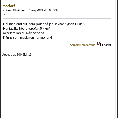
zodarf
«
Svar #3 skrivet:
14 maj 2013 kl. 10:16:32
»
Har monterat allt utom fjäder då jag saknar hylsan till det:(
Har fått lite högre toppfart 5> km/h
acceleration är svårt att säga.
Känns som maskinen har mer ork!
Anmäl till moderator
Loggat
Access sp 300 SM -11