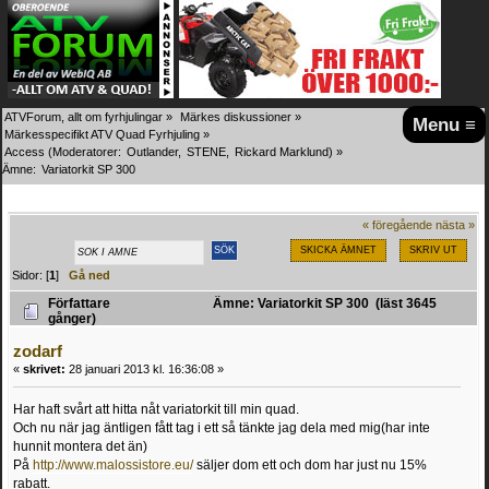
ATVForum, allt om fyrhjulingar
»
Märkes diskussioner
»
Menu ≡
Märkesspecifikt ATV Quad Fyrhjuling
»
Access
(Moderatorer:
Outlander
,
STENE
,
Rickard Marklund
) »
Ämne:
Variatorkit SP 300
« föregående
nästa »
SKICKA ÄMNET
SKRIV UT
Sidor: [
1
]
Gå ned
Författare
Ämne: Variatorkit SP 300 (läst 3645
gånger)
zodarf
«
skrivet:
28 januari 2013 kl. 16:36:08 »
Har haft svårt att hitta nåt variatorkit till min quad.
Och nu när jag äntligen fått tag i ett så tänkte jag dela med mig(har inte
hunnit montera det än)
På
http://www.malossistore.eu/
säljer dom ett och dom har just nu 15%
rabatt.