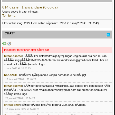
814 gäster, 1 användare (0 dolda)
Users active in past minutes:
Tomterna
Flest online idag:
1113
. Flest online någonsin: 32151 (16 maj 2026 kl. 09:52:43)
CHATT
Inlägg här försvinner efter några dar.
Mrhandsome
:
SÃÂÃÂ¶ker defekta/trasiga fyrhjulingar. Jag betalar bra och du kan
nÃÂÃÂ¥ mig pÃÂÃÂ¥ 0709955029 eller hv.alexandersson@gmail.com ifall du har en
som du vill sÃÂÃÂ¤lja mvh Hugo
1 maj 2026 kl. 20:00:35
hoho2131
:
behÃ¶ver hjÃ¤lp med o koppla bort dess e de mÃ¶jligt
12 februari 2026 kl. 20:46:20
Mrhandsome
:
SÃÂ¶ker defekta/trasiga fyrhjulingar. Jag betalar bra och du kan nÃÂ¥
mig pÃÂ¥ 0709955029 eller hv.alexandersson@gmail.com ifall du har en som du vill
sÃÂ¤lja mvh Hugo
25 januari 2026 kl. 10:14:23
christopher
:
sÃ¶ker hÃ¶ger fotstÃ¶d till linhai 300 2006, nÃ¥gon?
17 september 2025 kl. 14:31:25