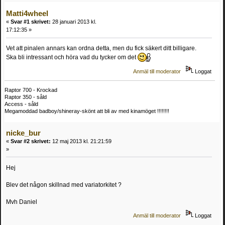
Matti4wheel
«
Svar #1 skrivet:
28 januari 2013 kl.
17:12:35 »
Vet att pinalen annars kan ordna detta, men du fick säkert ditt billigare.
Ska bli intressant och höra vad du tycker om det
Anmäl till moderator
Loggat
Raptor 700 - Krockad
Raptor 350 - såld
Access - såld
Megamoddad badboy/shineray-skönt att bli av med kinamöget !!!!!!!!
nicke_bur
«
Svar #2 skrivet:
12 maj 2013 kl. 21:21:59
»
Hej
Blev det någon skillnad med variatorkitet ?
Mvh Daniel
Anmäl till moderator
Loggat