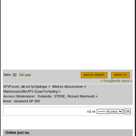
Sidor: [
1
]
Gå upp
SKICKA ÄMNET
SKRIV UT
« föregående
nästa »
ATVForum, allt om fyrhjulingar
»
Märkes diskussioner
»
Märkesspecifikt ATV Quad Fyrhjuling
»
Access
(Moderatorer:
Outlander
,
STENE
,
Rickard Marklund
) »
Ämne:
Variatorkit SP 300
Gå till:
Online just nu.