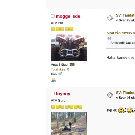
SV: Tändsti
mogge_sde
«
Svar #5 sk
ATV Pro
Citat från: toyboy
Äntligen!!! Jag o
Haha, kände mig m
Antal inlägg: 358
Total likes: 0
Kön:
SV: Tändsti
toyboy
«
Svar #6 sk
ATV Guru
Typ 40