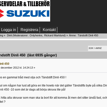
Logga in
Registrera
Kontakt
ing
»
Dinli
(Moderatorer:
Onlyhenke
,
Rickard Marklund
) »
Ämne:
Tändstift Dinli 450
stift Dinli 450 (läst 6935 gånger)
inli 450
 december 2012 kl. 14:24:13 »
nns en gammal tråd med olja och Tändstift Dinli 450 !
l om någon har lust att göra en lite howto när det gäller Tändstifts byte på olika Di
inli 450 -10 som det är dags att börja skruva lite på!
t hitta alla skruvar som man ska ta bort för att komma åt men det sitter ändå fast, oc
tet ?