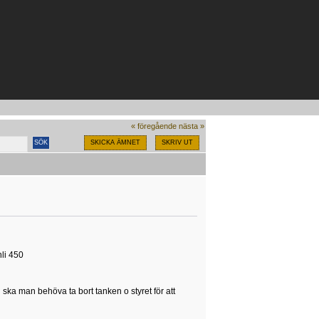
« föregående
nästa »
SKICKA ÄMNET
SKRIV UT
nli 450
h ska man behöva ta bort tanken o styret för att