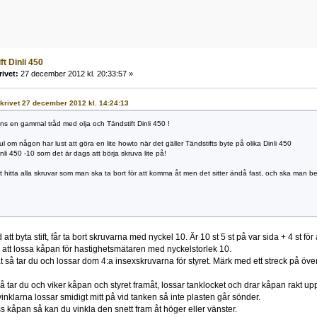
ft Dinli 450
rivet:
27 december 2012 kl. 20:33:57 »
 skrivet 27 december 2012 kl. 14:24:13
inns en gammal tråd med olja och Tändstift Dinli 450 !
l om någon har lust att göra en lite howto när det gäller Tändstifts byte på olika Dinli 450
inli 450 -10 som det är dags att börja skruva lite på!
tt hitta alla skruvar som man ska ta bort för att komma åt men det sitter ändå fast, och ska man b
ed att byta stift, får ta bort skruvarna med nyckel 10. Är 10 st 5 st på var sida + 4 st 
ör att lossa kåpan för hastighetsmätaren med nyckelstorlek 10.
t så tar du och lossar dom 4:a insexskruvarna för styret. Märk med ett streck på överfa
så tar du och viker kåpan och styret framåt, lossar tanklocket och drar kåpan rakt up
vinklarna lossar smidigt mitt på vid tanken så inte plasten går sönder.
ss kåpan så kan du vinkla den snett fram åt höger eller vänster.