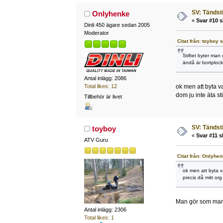
SV: Tändsti
Onlyhenke
«
Svar #10 s
Dinli 450 ägare sedan 2005
Moderator
Citat från: toyboy
Stiftet byter man 
ändå är bortplock
Antal inlägg: 2086
Total likes: 12
ok men att byta va
dom ju inte äta sti
Tillbehör är livet
SV: Tändsti
toyboy
«
Svar #11 s
ATV Guru
Citat från: Onlyhen
ok men att byta va
precis då mitt org
Man gör som man v
Antal inlägg: 2306
Total likes: 1