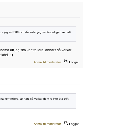
r jag vid 300 och då kollar jag ventilspel igen när allt
 schema att jag ska kontrollera. annars så verkar
kdel. :-)
Anmäl till moderator
Loggat
ska kontrollera. annars så verkar dom ju inte äta stift
Anmäl till moderator
Loggat