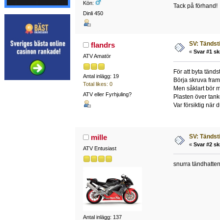
Kön:
Tack på förhand!
Dinli 450
SV: Tändsti
flandrs
«
Svar #1 sk
ATV Amatör
För att byta tändst
Antal inlägg: 19
Börja skruva framif
Total likes: 0
Men såklart bör ma
ATV eller Fyrhjuling?
Plasten över tank
Var försiktig när 
SV: Tändsti
mille
«
Svar #2 sk
ATV Entusiast
snurra tändhatten 
Antal inlägg: 137