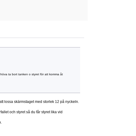
ehöva ta bort tanken o styret för att komma åt
för att lossa skärmstaget med storlek 12 på nyckeln.
llet och styret så du får styret lika vid
p.