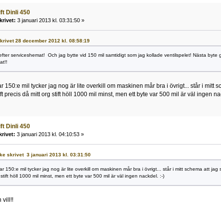
ft Dinli 450
krivet:
3 januari 2013 kl. 03:31:50 »
 skrivet 28 december 2012 kl. 08:58:19
efter serviceshemat! Och jag bytte vid 150 mil samtidigt som jag kollade ventilspelet! Nästa byte gö
at!!
r 150:e mil tycker jag nog är lite overkill om maskinen mår bra i övrigt... står i mitt
ft precis då mitt org stift höll 1000 mil minst, men ett byte var 500 mil är väl ingen nac
ft Dinli 450
krivet:
3 januari 2013 kl. 04:10:53 »
ke skrivet 3 januari 2013 kl. 03:31:50
r 150:e mil tycker jag nog är lite overkill om maskinen mår bra i övrigt... står i mitt schema att jag 
 stift höll 1000 mil minst, men ett byte var 500 mil är väl ingen nackdel. :-)
ill!!