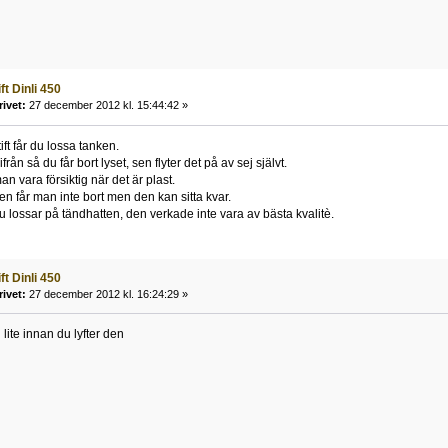
ft Dinli 450
rivet:
27 december 2012 kl. 15:44:42 »
ift får du lossa tanken.
rån så du får bort lyset, sen flyter det på av sej självt.
n vara försiktig när det är plast.
en får man inte bort men den kan sitta kvar.
du lossar på tändhatten, den verkade inte vara av bästa kvalitè.
ft Dinli 450
rivet:
27 december 2012 kl. 16:24:29 »
lite innan du lyfter den