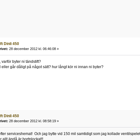
ft Dinli 450
rivet:
28 december 2012 kl. 06:46:08 »
 varför byter ni tändstift?
 eller går dåligt på något sätt? hur långt kör ni innan ni byter?
ft Dinli 450
rivet:
28 december 2012 kl. 08:58:19 »
efter serviceshemat! Och jag bytte vid 150 mil samtidigt som jag kollade ventilspelet
r allt ändå är bortplockat!!