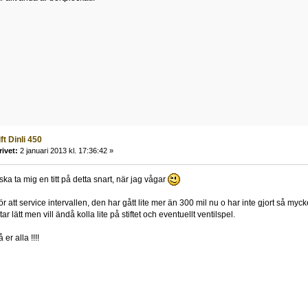
ft Dinli 450
rivet:
2 januari 2013 kl. 17:36:42 »
 ska ta mig en titt på detta snart, när jag vågar
ör att service intervallen, den har gått lite mer än 300 mil nu o har inte gjort så myc
ar lätt men vill ändå kolla lite på stiftet och eventuellt ventilspel.
er alla !!!!