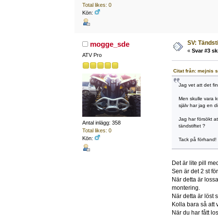
Total likes: 0
Kön:
SV: Tändsti
mogge_sde
«
Svar #3 sk
ATV Pro
Citat från: mejnis
Jag vet att det f
Men skulle vara ku
själv har jag en d
Jag har försökt a
Antal inlägg: 358
tändstiftet ?
Total likes: 0
Kön:
Tack på förhand!
Det är lite pill m
Sen är det 2 st f
När detta är lossa
montering.
När detta är löst 
Kolla bara så att 
När du har fått lo