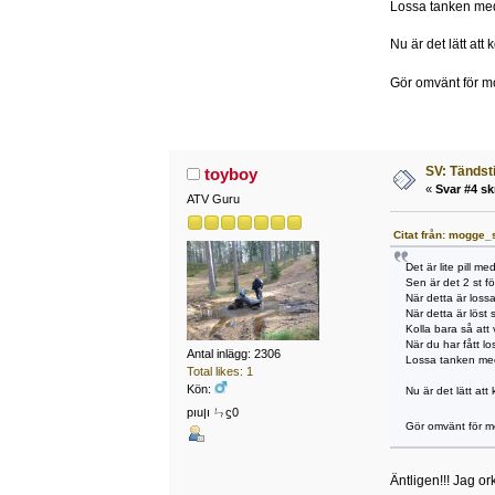
Lossa tanken med 
Nu är det lätt att
Gör omvänt för m
SV: Tändsti
toyboy
«
Svar #4 sk
ATV Guru
Citat från: mogge_
Det är lite pill m
Sen är det 2 st f
När detta är lossa
När detta är löst 
Kolla bara så att 
När du har fått l
Antal inlägg: 2306
Lossa tanken med 
Total likes: 1
Kön:
Nu är det lätt att
pıuןı ㄣϛ0
Gör omvänt för m
Äntligen!!! Jag o