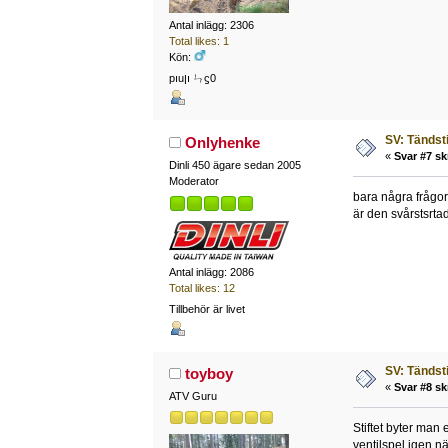
Antal inlägg: 2306
Total likes: 1
Kön:
pıuןı ㄣϛ0
SV: Tändsti
Onlyhenke
«
Svar #7 sk
Dinli 450 ägare sedan 2005
Moderator
bara några frågor,
är den svårstsrtad
Antal inlägg: 2086
Total likes: 12
Tillbehör är livet
SV: Tändsti
toyboy
«
Svar #8 sk
ATV Guru
Stiftet byter man 
ventilspel igen nä