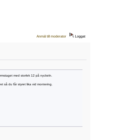
Anmäl till moderator
Loggat
 skärmstaget med storlek 12 på nyckeln.
t så du får styret lika vid montering.