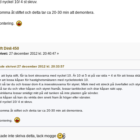
nyckel 10/ 4 st skruv.
 komma åt stiftet och detta tar ca 20-30 min att demontera.
ontering.
ft Dinli 450
rivet:
27 december 2012 kl. 20:40:47 »
sde skrivet 27 december 2012 kl. 20:33:57
ed att byta stift, får ta bort skruvarna med nyckel 10. Är 10 st 5 st på var sida + 4 st för att lossa
ör att lossa kåpan för hastighetsmätaren med nyckelstorlek 10.
t så tar du och lossar dom 4:a insexskruvarna för styret. Märk med ett streck på överfallet och styre
så tar du och viker kåpan och styret framåt, lossar tanklocket och drar kåpan rakt upp.
vinklarna lossar smidigt mitt på vid tanken så inte plasten går sönder.
oss kåpan så kan du vinkla den snett fram åt höger eller vänster.
nyckel 10/ 4 st skruv.
 komma åt stiftet och detta tar ca 20-30 min att demontera.
ontering.
rkade inte skriva detta, tack mogge