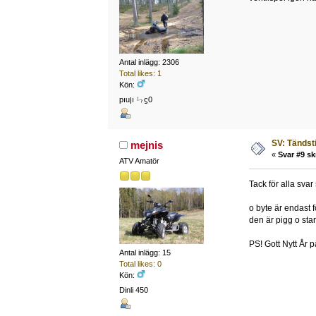
Antal inlägg: 2306
Total likes: 1
Kön:
pıuןı ㄣϛ0
SV: Tändsti
mejnis
«
Svar #9 sk
ATV Amatör
Tack för alla svar
o byte är endast f
den är pigg o start
PS! Gott Nytt År på 
Antal inlägg: 15
Total likes: 0
Kön:
Dinli 450