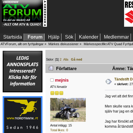
Startsida
Forum
Hjälp
Sök
Kalender
Medlemmar
ATVForum, allt om fyrhjulingar
»
Märkes diskussioner
»
Märkesspecifikt ATV Quad Fyrhjul
Sidor: [
1
]
2
Alla
Gå ned
Författare
Ämne: Tänd
Tändstift D
mejnis
«
skrivet:
27
ATV Amatör
Jag vet att det fi
Men skulle vara ku
själv har jag en d
Jag har försökt at
Antal inlägg: 15
komma åt tändstif
Total likes: 0