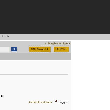
v vinsch
« föregående
nästa »
SKICKA ÄMNET
SKRIV UT
et?
Anmäl till moderator
Loggat