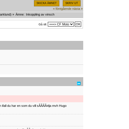
SKICKA ÄMNET
SKRIV UT
« föregående
nästa »
arklund
) »
Ämne:
Inkoppling av vinsch
Gå till:
ifall du har en som du vill sÃÂÃÂ¤lja mvh Hugo