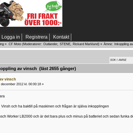
Logga in
Registrera
Kontakt
ing
»
CF Moto
(Moderatorer:
Outlander
,
STENE
,
Rickard Marklund
) »
Ämne:
Inkoppling a
ppling av vinsch (läst 2655 gånger)
 av vinsch
 december 2012 kl. 00:00:18 »
ara
 Vinsh och ha baktill på maskinen och frågan är själva inkopplingen
nsch Worker LB2000 och är det bara plus och minus på batteriet och sedan funka d