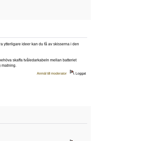
a ytterligare ideer kan du få av skisserna i den
n behöva skaffa tvåledarkabeln mellan batteriet
g matning.
Anmäl till moderator
Loggat