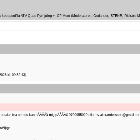
rkesspecifikt ATV Quad Fyrhjuling
»
CF Moto
(Moderatorer:
Outlander
,
STENE
,
Rickard M
2026 kl. 09:52:43)
ag betalar bra och du kan nÃÂÃÂ¥ mig pÃÂÃÂ¥ 0709955029 eller hv.alexandersson@gmail.com 
Ã¶jligt