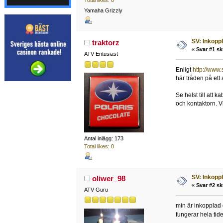
Yamaha Grizzly
SV: Inkopp
traktorz
«
Svar #1 sk
ATV Entusiast
Enligt
http://www.
här tråden på ett
Se helst till att 
och kontaktorn. V
Antal inlägg: 173
Total likes: 0
SV: Inkopp
oliwer_98
«
Svar #2 sk
ATV Guru
min är inkopplad d
fungerar hela tid