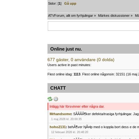
Sidor: [
1
]
Gå upp
ATVForum, allt om fyrhjulingar
»
Märkes diskussioner
»
Mä
Online just nu.
677 gäster, 0 användare (0 dolda)
Users active in past minutes:
Flest online idag:
1113
. Flest online någonsin: 32151 (16 maj 
CHATT
Inlägg här försvinner efter några dar.
Mrhandsome
:
SÃÂÃÂ¶ker defekta/trasiga fyrhjulingar. J
1 maj 2026 kl. 20:00:35
hoho2131
:
behÃ¶ver hjÃ¤lp med o koppla bort dess e de m
12 februari 2026 kl. 20:46:20