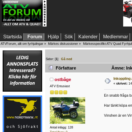
Startsida
Forum
Hjälp
Sök
Kalender
Medlemmar
ATVForum, allt om fyrhjulingar
»
Märkes diskussioner
»
Märkesspecifikt ATV Quad Fyrhjul
Sidor: [
1
]
Gå ned
Författare
Ämne: Inko
Inkoppling
ostbåge
«
skrivet:
14
ATV Entusiast
En snabb fråga b
Har tänkt köpa en
Vinshen är en Vi
Antal inlägg: 128
Total likes: 0