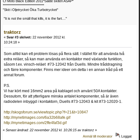
Cf Moto Black Edition 2011*Sålde skiten ASAP*
*********************************
"Skit i Oljetrycket Öka Turbotrycket"
"It is not the smäll that kills, it is the fart...."
traktorz
«
Svar #3 skrivet:
22 november 2012 kl.
10:24:18 »
Som alltid kan ett problem lösas på flera sätt. I stället för att använda två
extra reläer, så kan man använda en kontaktor med växlande funktion,
såsom t.ex. vinsch-reläet #73-12042 från Duells. Mindre tråddragning
och färre komponenter. Finns mer ideer om detta i en annan tråd på ett
annat forum.
P.S.
Vi har kört med 16mm2 area på kablaget och använt 50A kontakter.
Dessutom, för att ytterligare minska antalet komponenter, så är även
radiodelen inbyggd i kontaktorn, Duells #73-12043 & kit #73-12020-1.
http://skogsforum.se/viewtopic.php?f=21&t=10847
http://mynetimages.com/6a32b68afe.gif
http://mynetimages.com/2ffe4faf3d.gif
«
Senast ändrad: 22 november 2012 kl. 10:26:15 av traktorz
»
Anmäl till moderator
Loggat