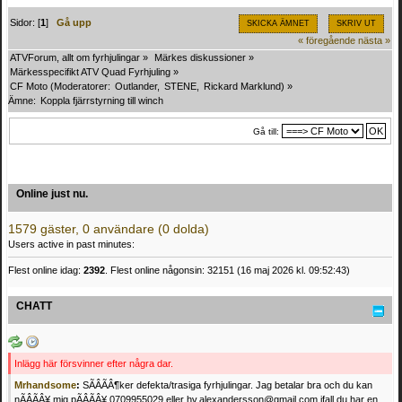
Sidor: [
1
]
Gå upp
SKICKA ÄMNET
SKRIV UT
« föregående
nästa »
ATVForum, allt om fyrhjulingar
»
Märkes diskussioner
»
Märkesspecifikt ATV Quad Fyrhjuling
»
CF Moto
(Moderatorer:
Outlander
,
STENE
,
Rickard Marklund
) »
Ämne:
Koppla fjärrstyrning till winch 
Gå till:
Online just nu.
1579 gäster, 0 användare (0 dolda)
Users active in past minutes:
Flest online idag:
2392
. Flest online någonsin: 32151 (16 maj 2026 kl. 09:52:43)
CHATT
Inlägg här försvinner efter några dar.
Mrhandsome
:
SÃÂÃÂ¶ker defekta/trasiga fyrhjulingar. Jag betalar bra och du kan
nÃÂÃÂ¥ mig pÃÂÃÂ¥ 0709955029 eller hv.alexandersson@gmail.com ifall du har en