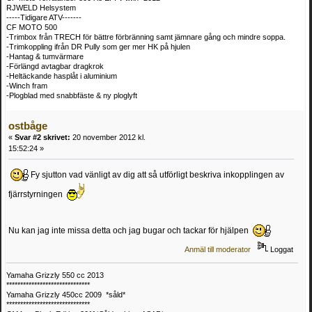
RJWELD Helsystem
-----Tidigare ATV-------
CF MOTO 500
-Trimbox från TRECH för bättre förbränning samt jämnare gång och mindre soppa.
-Trimkoppling ifrån DR Pully som ger mer HK på hjulen
-Hantag & tumvärmare
-Förlängd avtagbar dragkrok
-Heltäckande hasplåt i aluminium
-Winch fram
-Plogblad med snabbfäste & ny ploglyft
ostbåge
«
Svar #2 skrivet:
20 november 2012 kl.
15:52:24 »
Fy sjutton vad vänligt av dig att så utförligt beskriva inkopplingen av
fjärrstyrningen
Nu kan jag inte missa detta och jag bugar och tackar för hjälpen
Anmäl till moderator
Loggat
Yamaha Grizzly 550 cc 2013
******************************
Yamaha Grizzly 450cc 2009 *såld*
******************************