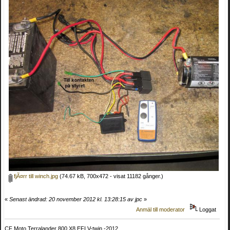
fjÃ¤rr till winch.jpg
(74.67 kB, 700x472 - visat 11182 gånger.)
«
Senast ändrad: 20 november 2012 kl. 13:28:15 av jpc
»
Anmäl till moderator
Loggat
CF Moto Terralander 800 X8 EFI V-twin -2012