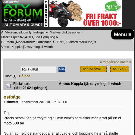
ATVForum, allt om fyrhjulingar
»
Märkes diskussioner
»
Menu ≡
Märkesspecifikt ATV Quad Fyrhjuling
»
CF Moto
(Moderatorer:
Outlander
,
STENE
,
Rickard Marklund
) »
Ämne:
Koppla fjärrstyrning till winch 
« föregående
nästa »
SKICKA ÄMNET
SKRIV UT
Sidor: [
1
]
Gå ned
Författare
Ämne: Koppla fjärrstyrning till winch
(läst 21421 gånger)
ostbåge
«
skrivet:
19 november 2012 kl. 22:13:01 »
Tjo,
Precis beställt en fjärrstyrning till min winch som sitter monterad på en cf
moto 500 be
Nu är jag helt lost när det gäller allt vad el och koppling heter så skulle