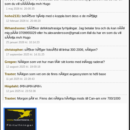
som du vill sÃÂÃÂ¤lja mvh Hugo
1 maj 2026 kl. 20:00:35
hoho2131
:
behÃ¶ver hjÃ¤lp med o koppla bort dess e de mÃ¶jligt
12 februari 2026 kl. 20:46:20
Mrhandsome
:
SÃÂ¶ker defekta/trasiga fyrhjulingar. Jag betalar bra och du kan nÃÂ¥
mig pÃÂ¥ 0709955029 eller hv.alexandersson@gmail.com ifall du har en som du vill
sÃÂ¤lja mvh Hugo
25 januari 2026 kl. 10:14:23
christopher
:
sÃ¶ker hÃ¶ger fotstÃ¶d till linhai 300 2006, nÃ¥gon?
17 september 2025 kl. 14:31:25
Gregee
:
NÃ¥gon som vet hur man fÃ¥r sitt konto med inlÃ¤gg raderat?
12 augusti 2025 kl. 19:00:16
Traxter
:
NÃ¥gon som vet om de finns nÃ¥got avgassystem te hd9 base
11 juli 2025 kl. 22:28:43
Högdahl
:
ðªð¼ðªð¼ðªð¼
12 juni 2025 kl. 23:53:36
Traxter
:
Morgon pÃ¥ er. Finns det nÃ¥gra hÃ¤ftiga mods till Can-am xmr 700/1000
24 februari 2025 kl. 10:23:25
Mrhandsome
:
SÃ¶ker defekta/trasiga fyrhjulingar. Jag betalar bra och du kan nÃ¥ mig
pÃ¥ 0709955029 eller hv.alexandersson@gmail.com ifall du har en som du vill sÃ¤lja
mvh Hugo
21 februari 2025 kl. 09:25:52