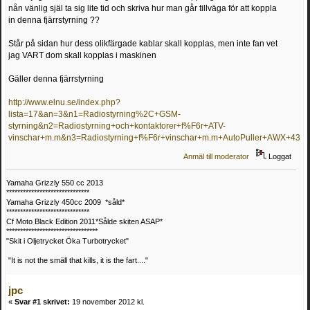
nån vänlig själ ta sig lite tid och skriva hur man går tillväga för att koppla
in denna fjärrstyrning ??
Står på sidan hur dess olikfärgade kablar skall kopplas, men inte fan vet
jag VART dom skall kopplas i maskinen
Gäller denna fjärrstyrning
http://www.elnu.se/index.php?
lista=17&an=3&n1=Radiostyrning%2C+GSM-
styrning&n2=Radiostyrning+och+kontaktorer+f%F6r+ATV-
vinschar+m.m&n3=Radiostyrning+f%F6r+vinschar+m.m+AutoPuller+AWX+
Anmäl till moderator
Loggat
Yamaha Grizzly 550 cc 2013
******************************
Yamaha Grizzly 450cc 2009 *såld*
******************************
Cf Moto Black Edition 2011*Sålde skiten ASAP*
*********************************
"Skit i Oljetrycket Öka Turbotrycket"
"It is not the smäll that kills, it is the fart...."
jpc
«
Svar #1 skrivet:
19 november 2012 kl.