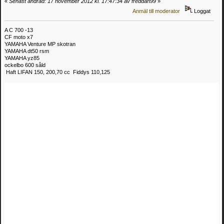
«
Senast ändrad: 17 november 2012 kl. 17:47:34 av freddan99
»
Anmäl till moderator
Loggat
A C 700 -13
CF moto x7
YAMAHA Venture MP skotran
YAMAHA dt50 rsm
YAMAHA yz85
ockelbo 600 såld
Haft LIFAN 150, 200,70 cc Fiddys 110,125