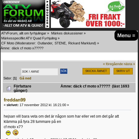
ATVForum, allt om fyrhjulingar
»
Märkes diskussioner
»
Menu ≡
Märkesspecifikt ATV Quad Fyrhjuling
»
CF Moto
(Moderatorer:
Outlander
,
STENE
,
Rickard Marklund
) »
Ämne:
däck cf moto x7????
« föregående
nästa »
SKICKA ÄMNET
SKRIV UT
Sidor: [
1
]
Gå ned
Författare
Ämne: däck cf moto x7???? (läst 1693
gånger)
freddan99
«
skrivet:
17 november 2012 kl. 16:21:00 »
hejsan vill bara veta om det är någon som har eller vet om det går att
klämma på fyra 28 tummare på en
cf moto x7?