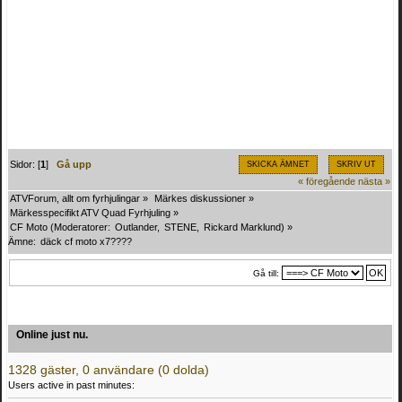
Sidor: [
1
]
Gå upp
SKICKA ÄMNET
SKRIV UT
« föregående
nästa »
ATVForum, allt om fyrhjulingar
»
Märkes diskussioner
»
Märkesspecifikt ATV Quad Fyrhjuling
»
CF Moto
(Moderatorer:
Outlander
,
STENE
,
Rickard Marklund
) »
Ämne:
däck cf moto x7????
Gå till:
Online just nu.
1328 gäster, 0 användare (0 dolda)
Users active in past minutes: