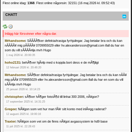
Flest online idag:
1368
. Flest online någonsin: 32151 (16 maj 2026 kl. 09:52:43)
CHATT
Inlägg här försvinner efter några dar.
Mrhandsome
:
SÃÂÃÂ¶ker defekta/trasiga fyrhjulingar. Jag betalar bra och du kan
nÃÂÃÂ¥ mig pÃÂÃÂ¥ 0709955029 eller hv.alexandersson@gmail.com ifall du har en
som du vill sÃÂÃÂ¤lja mvh Hugo
1 maj 2026 kl. 20:00:35
hoho2131
:
behÃ¶ver hjÃ¤lp med o koppla bort dess e de mÃ¶jligt
12 februari 2026 kl. 20:46:20
Mrhandsome
:
SÃÂ¶ker defekta/trasiga fyrhjulingar. Jag betalar bra och du kan nÃÂ¥
mig pÃÂ¥ 0709955029 eller hv.alexandersson@gmail.com ifall du har en som du vill
sÃÂ¤lja mvh Hugo
25 januari 2026 kl. 10:14:23
christopher
:
sÃ¶ker hÃ¶ger fotstÃ¶d till linhai 300 2006, nÃ¥gon?
17 september 2025 kl. 14:31:25
Gregee
:
NÃ¥gon som vet hur man fÃ¥r sitt konto med inlÃ¤gg raderat?
12 augusti 2025 kl. 19:00:16
Traxter
:
NÃ¥gon som vet om de finns nÃ¥got avgassystem te hd9 base
11 juli 2025 kl. 22:28:43