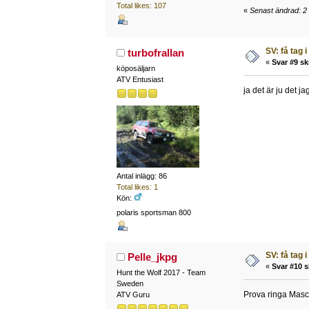
Total likes: 107
«
Senast ändrad: 2 
SV: få tag i
turbofrallan
«
Svar #9 sk
köposäljarn
ATV Entusiast
ja det är ju det 
Antal inlägg: 86
Total likes: 1
Kön:
polaris sportsman 800
SV: få tag i
Pelle_jkpg
«
Svar #10 s
Hunt the Wolf 2017 - Team
Sweden
Prova ringa Masco
ATV Guru