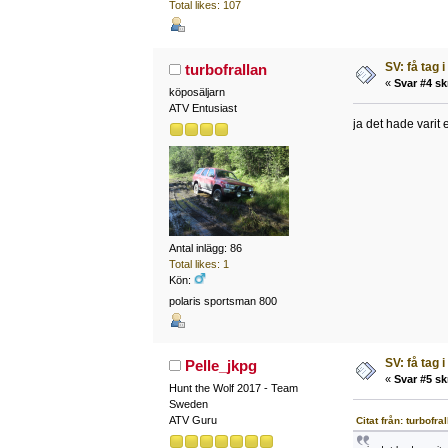
Total likes: 107
SV: få tag i
turbofrallan
«
Svar #4 sk
köposäljarn
ATV Entusiast
ja det hade varit 
Antal inlägg: 86
Total likes: 1
Kön:
polaris sportsman 800
SV: få tag i
Pelle_jkpg
«
Svar #5 sk
Hunt the Wolf 2017 - Team
Sweden
ATV Guru
Citat från: turbofr