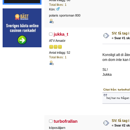
Total likes: 1
Kön:
polaris sportsman 800
SV: få tag i
jukka_t
«
Svar #1 sk
ATV Amatör
Antal inlägg: 52
Konstigt att di åte
Total likes: 1
om dom inte kan h
SL!
Jukka
Citat från: turbofr
hej har nu frågat 
SV: få tag i
turbofrallan
«
Svar #2 sk
köposäljarn