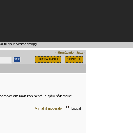
lar till hisun verkar omöjligt
« föregående
nästa »
SKICKA ÄMNET
SKRIV UT
n som vet om man kan beställa själv nått ställe?
Anmäl till moderator
Loggat