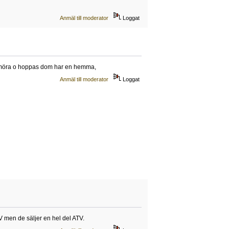
Anmäl till moderator
Loggat
aha imöra o hoppas dom har en hemma,
Anmäl till moderator
Loggat
V men de säljer en hel del ATV.