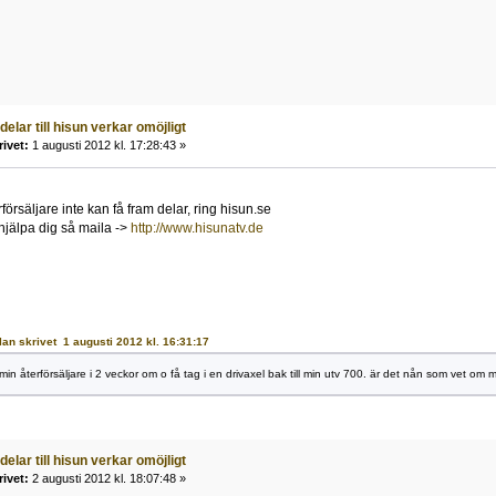
 delar till hisun verkar omöjligt
rivet:
1 augusti 2012 kl. 17:28:43 »
rförsäljare inte kan få fram delar, ring hisun.se
jälpa dig så maila ->
http://www.hisunatv.de
allan skrivet 1 augusti 2012 kl. 16:31:17
min återförsäljare i 2 veckor om o få tag i en drivaxel bak till min utv 700. är det nån som vet om m
 delar till hisun verkar omöjligt
rivet:
2 augusti 2012 kl. 18:07:48 »