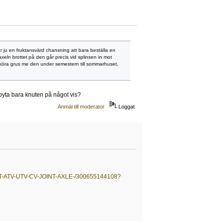
är ju en fruktansvärd chansning att bara beställa en
eln brottet på den går precis vid splinsen in mot
lle köra grus me den under semestern till sommarhuset,
e byta bara knuten på något vis?
Anmäl till moderator
Loggat
-ATV-UTV-CV-JOINT-AXLE-/300655144108?