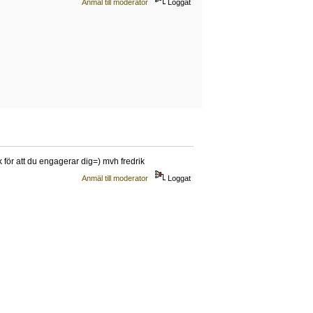
Anmäl till moderator
Loggat
ck för att du engagerar dig=) mvh fredrik
Anmäl till moderator
Loggat