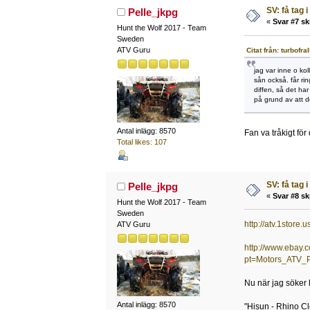
SV: få tag i
Pelle_jkpg
«
Svar #7 sk
Hunt the Wolf 2017 - Team
Sweden
ATV Guru
Citat från: turbofr
jag var inne o ko
sån också. får ri
diffen, så det har
på grund av att det
Antal inlägg: 8570
Fan va tråkigt fö
Total likes: 107
SV: få tag i
Pelle_jkpg
«
Svar #8 sk
Hunt the Wolf 2017 - Team
Sweden
http://atv.1stor
ATV Guru
http://www.eba
pt=Motors_ATV_
Nu när jag söker l
Antal inlägg: 8570
"Hisun - Rhino C