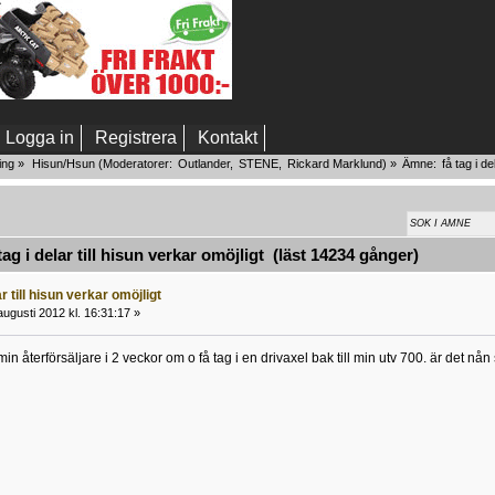
Logga in
Registrera
Kontakt
ing
»
Hisun/Hsun
(Moderatorer:
Outlander
,
STENE
,
Rickard Marklund
) »
Ämne:
få tag i de
ag i delar till hisun verkar omöjligt (läst 14234 gånger)
ar till hisun verkar omöjligt
ugusti 2012 kl. 16:31:17 »
min återförsäljare i 2 veckor om o få tag i en drivaxel bak till min utv 700. är det nå