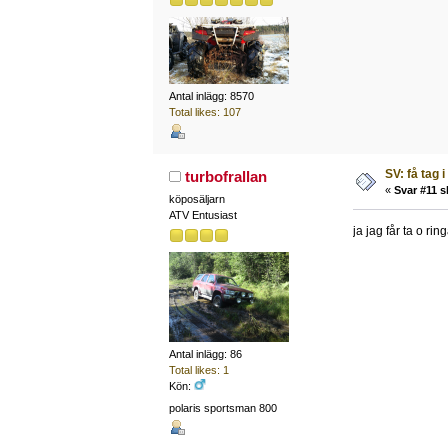
Antal inlägg: 8570
Total likes: 107
SV: få tag i
turbofrallan
«
Svar #11 s
köposäljarn
ATV Entusiast
ja jag får ta o ri
Antal inlägg: 86
Total likes: 1
Kön:
polaris sportsman 800