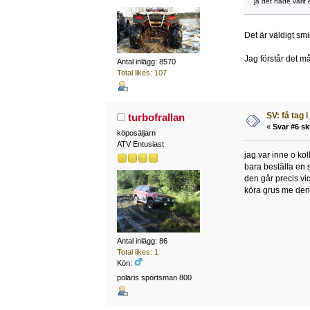
ja det hade varit 
Det är väldigt smi
Jag förstår det m
Antal inlägg: 8570
Total likes: 107
SV: få tag i
turbofrallan
«
Svar #6 sk
köposäljarn
ATV Entusiast
jag var inne o kol
bara beställa en 
den går precis vid
köra grus me den u
Antal inlägg: 86
Total likes: 1
Kön:
polaris sportsman 800