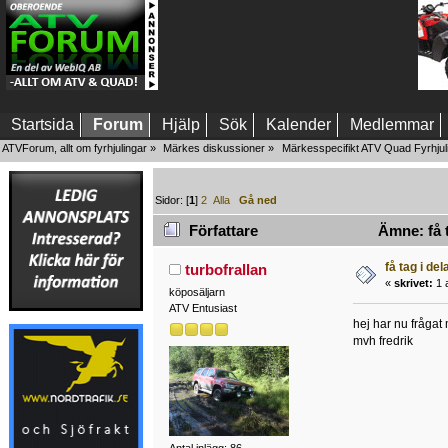
Startsida
Forum
Hjälp
Sök
Kalender
Medlemmar
ATVForum, allt om fyrhjulingar
»
Märkes diskussioner
»
Märkesspecifikt ATV Quad Fyrhjul
Sidor: [
1
]
2
Alla
Gå ned
Författare
Ämne: få t
få tag i del
turbofrallan
«
skrivet:
1 a
köposäljarn
ATV Entusiast
hej har nu frågat 
mvh fredrik
Antal inlägg: 86