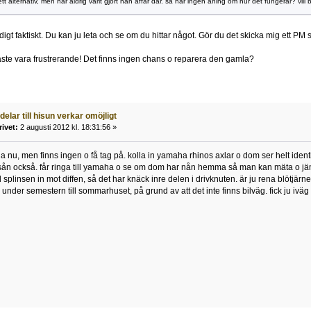
ett alternativ, men har aldrig varit gjort nån affär där. så har ingen aning om hur det fungerar? vill 
digt faktiskt. Du kan ju leta och se om du hittar något. Gör du det skicka mig ett PM
åste vara frustrerande! Det finns ingen chans o reparera den gamla?
 delar till hisun verkar omöjligt
rivet:
2 augusti 2012 kl. 18:31:56 »
la nu, men finns ingen o få tag på. kolla in yamaha rhinos axlar o dom ser helt iden
sån också. får ringa till yamaha o se om dom har nån hemma så man kan mäta o jämfö
 splinsen in mot diffen, så det har knäck inre delen i drivknuten. är ju rena blötjärnet,
nder semestern till sommarhuset, på grund av att det inte finns bilväg. fick ju iväg et