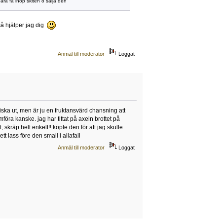
bara få ihop skiten o sälja den
 så hjälper jag dig
Anmäl till moderator
Loggat
tiska ut, men är ju en fruktansvärd chansning att
ra kanske. jag har tittat på axeln brottet på
 skräp helt enkelt!! köpte den för att jag skulle
t lass före den small i allafall
Anmäl till moderator
Loggat