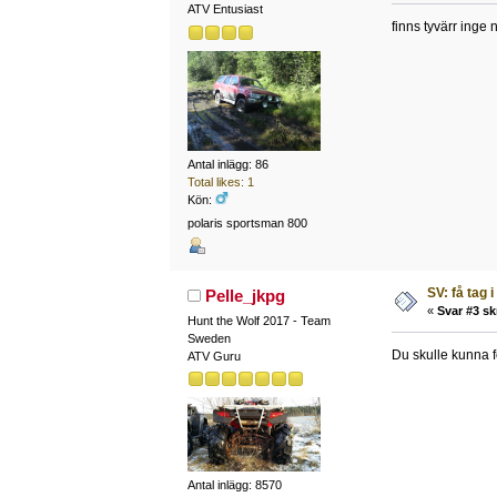
ATV Entusiast
finns tyvärr inge 
Antal inlägg: 86
Total likes: 1
Kön:
polaris sportsman 800
SV: få tag i
Pelle_jkpg
«
Svar #3 sk
Hunt the Wolf 2017 - Team
Sweden
Du skulle kunna f
ATV Guru
Antal inlägg: 8570