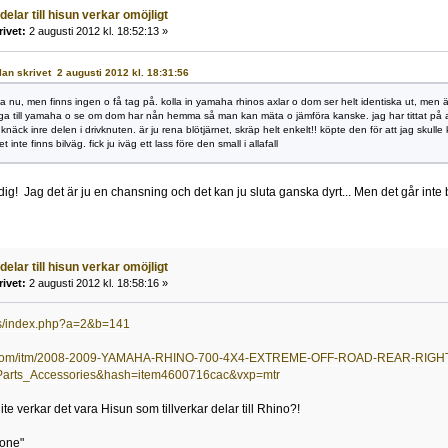
 delar till hisun verkar omöjligt
rivet:
2 augusti 2012 kl. 18:52:13 »
allan skrivet 2 augusti 2012 kl. 18:31:56
lla nu, men finns ingen o få tag på. kolla in yamaha rhinos axlar o dom ser helt identiska ut, men 
nga till yamaha o se om dom har nån hemma så man kan mäta o jämföra kanske. jag har tittat på ax
 knäck inre delen i drivknuten. är ju rena blötjärnet, skräp helt enkelt!! köpte den för att jag sku
 inte finns bilväg. fick ju iväg ett lass före den small i allafall
r dig! Jag det är ju en chansning och det kan ju sluta ganska dyrt... Men det går int
 delar till hisun verkar omöjligt
rivet:
2 augusti 2012 kl. 18:58:16 »
e.us/index.php?a=2&b=141
y.com/itm/2008-2009-YAMAHA-RHINO-700-4X4-EXTREME-OFF-ROAD-REAR-RIGHT
Parts_Accessories&hash=item4600716cac&vxp=mtr
ite verkar det vara Hisun som tillverkar delar till Rhino?!
lone"