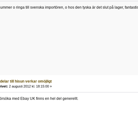
nummer o ringa till svenska importören, o hos den tyska är det slut på lager, fantast
 delar till hisun verkar omöjligt
rivet:
2 augusti 2012 kl. 18:15:00 »
örsöka med Ebay UK finns en hel del generellt.