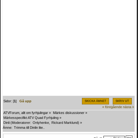
Sidor: [
1
]
Gå upp
SKICKA ÄMNET
SKRIV UT
« föregående
nästa »
ATVForum, allt om fyrhjulingar
»
Märkes diskussioner
»
Märkesspecifikt ATV Quad Fyrhjuling
»
Dinli
(Moderatorer:
Onlyhenke
,
Rickard Marklund
) »
Ämne:
Trimma till Dinlin lite..