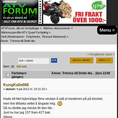
ATVForum, allt om fyrhjulingar
»
Märkes diskussioner
»
Menu ≡
Märkesspecifikt ATV Quad Fyrhjuling
»
Dinli
(Moderatorer:
Onlyhenke
,
Rickard Marklund
) »
Ämne:
Trimma till Dinlin lite..
« föregående
nästa »
SKICKA ÄMNET
SKRIV UT
Sidor: [
1
]
Gå ned
Författare
Ämne: Trimma till Dinlin lite.. (läst 2249
gånger)
KungKalle666
«
skrivet:
9 juli 2012 kl. 23:21:33 »
Hade ett litet hjärnsläpp förra veckan å satt ut maskinen på på blocket,
men fick tillbaka vettet å ångade mig..
Så nu tänkte jag mecka till den lite...
Just nu har jag 15T fram 42T bak.
Slipon.