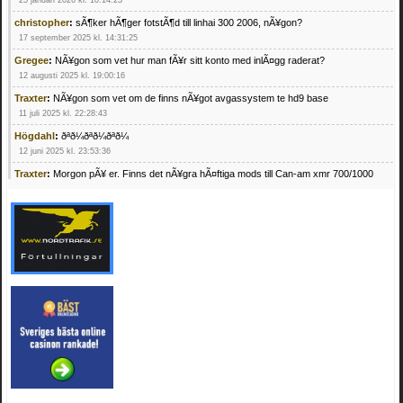
25 januari 2026 kl. 10:14:23
christopher
:
sÃ¶ker hÃ¶ger fotstÃ¶d till linhai 300 2006, nÃ¥gon?
17 september 2025 kl. 14:31:25
Gregee
:
NÃ¥gon som vet hur man fÃ¥r sitt konto med inlÃ¤gg raderat?
12 augusti 2025 kl. 19:00:16
Traxter
:
NÃ¥gon som vet om de finns nÃ¥got avgassystem te hd9 base
11 juli 2025 kl. 22:28:43
Högdahl
:
ðªð¼ðªð¼ðªð¼
12 juni 2025 kl. 23:53:36
Traxter
:
Morgon pÃ¥ er. Finns det nÃ¥gra hÃ¤ftiga mods till Can-am xmr 700/1000
24 februari 2025 kl. 10:23:25
Mrhandsome
:
SÃ¶ker defekta/trasiga fyrhjulingar. Jag betalar bra och du kan nÃ¥ mig
pÃ¥ 0709955029 eller hv.alexandersson@gmail.com ifall du har en som du vill sÃ¤lja
mvh Hugo
21 februari 2025 kl. 09:25:52
Oscar5
:
NÃ¥gon som vet vad man kan begÃ¤ra fÃ¶r en Honda TRX 350 FE 2005
med snÃ¶blad som fungerar utmÃ¤rkt .Har Ã¤rft den
4 februari 2025 kl. 19:20:50
Oscar5
:
44
4 februari 2025 kl. 19:15:36
Greger59
:
NÃ¤gon som vet har en Cetek 500 EFI
15 januari 2025 kl. 23:49:44