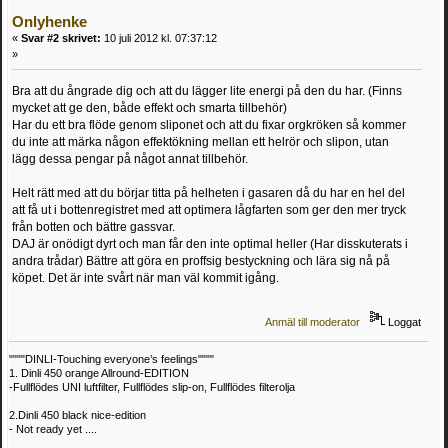
Onlyhenke
«
Svar #2 skrivet:
10 juli 2012 kl. 07:37:12
»
Bra att du ångrade dig och att du lägger lite energi på den du har. (Finns
mycket att ge den, både effekt och smarta tillbehör)
Har du ett bra flöde genom sliponet och att du fixar orgkröken så kommer
du inte att märka någon effektökning mellan ett helrör och slipon, utan
lägg dessa pengar på något annat tillbehör.
Helt rätt med att du börjar titta på helheten i gasaren då du har en hel del
att få ut i bottenregistret med att optimera lågfarten som ger den mer tryck
från botten och bättre gassvar.
DAJ är onödigt dyrt och man får den inte optimal heller (Har disskuterats i
andra trådar) Bättre att göra en proffsig bestyckning och lära sig nå på
köpet. Det är inte svårt när man väl kommit igång.
Anmäl till moderator
Loggat
""""DINLI-Touching everyone’s feelings""""
1. Dinli 450 orange Allround-EDITION
-Fullflödes UNI luftfilter, Fullflödes slip-on, Fullflödes filterolja
2.Dinli 450 black nice-edition
- Not ready yet ....