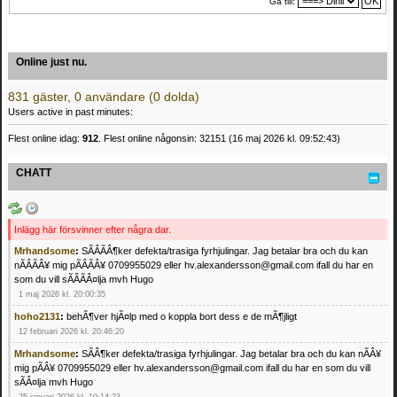
Gå till:
Online just nu.
831 gäster, 0 användare (0 dolda)
Users active in past minutes:
Flest online idag:
912
. Flest online någonsin: 32151 (16 maj 2026 kl. 09:52:43)
CHATT
Inlägg här försvinner efter några dar.
Mrhandsome
:
SÃÂÃÂ¶ker defekta/trasiga fyrhjulingar. Jag betalar bra och du kan
nÃÂÃÂ¥ mig pÃÂÃÂ¥ 0709955029 eller hv.alexandersson@gmail.com ifall du har en
som du vill sÃÂÃÂ¤lja mvh Hugo
1 maj 2026 kl. 20:00:35
hoho2131
:
behÃ¶ver hjÃ¤lp med o koppla bort dess e de mÃ¶jligt
12 februari 2026 kl. 20:46:20
Mrhandsome
:
SÃÂ¶ker defekta/trasiga fyrhjulingar. Jag betalar bra och du kan nÃÂ¥
mig pÃÂ¥ 0709955029 eller hv.alexandersson@gmail.com ifall du har en som du vill
sÃÂ¤lja mvh Hugo