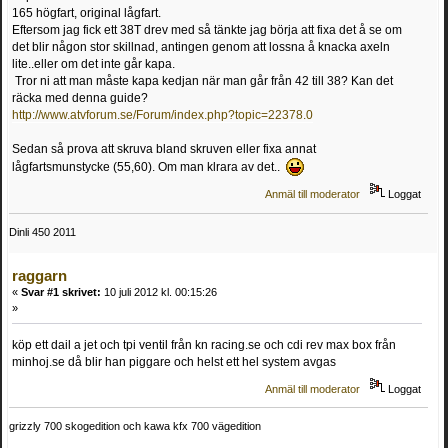
165 högfart, original lågfart.
Eftersom jag fick ett 38T drev med så tänkte jag börja att fixa det å se om
det blir någon stor skillnad, antingen genom att lossna å knacka axeln
lite..eller om det inte går kapa.
Tror ni att man måste kapa kedjan när man går från 42 till 38? Kan det
räcka med denna guide?
http://www.atvforum.se/Forum/index.php?topic=22378.0
Sedan så prova att skruva bland skruven eller fixa annat
lågfartsmunstycke (55,60). Om man klrara av det..
Anmäl till moderator
Loggat
Dinli 450 2011
raggarn
«
Svar #1 skrivet:
10 juli 2012 kl. 00:15:26
»
köp ett dail a jet och tpi ventil från kn racing.se och cdi rev max box från
minhoj.se då blir han piggare och helst ett hel system avgas
Anmäl till moderator
Loggat
grizzly 700 skogedition och kawa kfx 700 vägedition