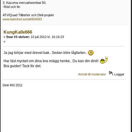
3. Kazuma mercat/wombat 50.
-Röd och fin
ATV/Quad Tillbehör och Dinli projekt
www.bahnhof.se/wb954593
KungKalle666
«
Svar #3 skrivet:
10 juli 2012 kl. 16:16:23
»
Ja jag börjar med drevet bak.. Sedan blire lågfarten..
Har läst mycket om dina bra inlägg henke.. Du kan din dinli!
Bra guider! Tack för det.
Anmäl till moderator
Loggat
Dinli 450 2011