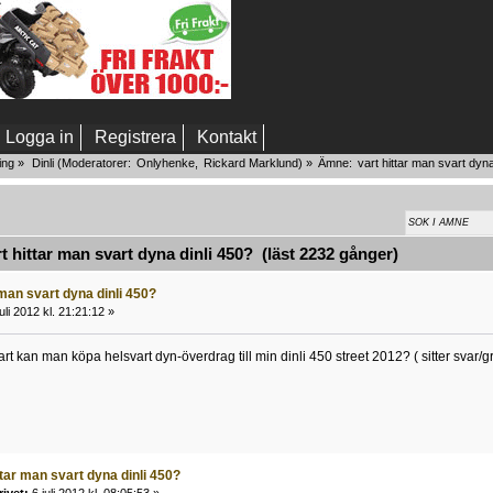
Logga in
Registrera
Kontakt
ing
»
Dinli
(Moderatorer:
Onlyhenke
,
Rickard Marklund
) »
Ämne:
vart hittar man svart dyna
 hittar man svart dyna dinli 450? (läst 2232 gånger)
 man svart dyna dinli 450?
uli 2012 kl. 21:21:12 »
art kan man köpa helsvart dyn-överdrag till min dinli 450 street 2012? ( sitter svar/
ttar man svart dyna dinli 450?