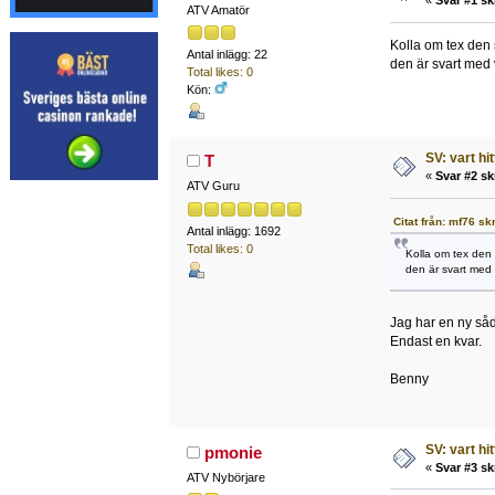
«
Svar #1 sk
ATV Amatör
Kolla om tex den 
Antal inlägg: 22
den är svart med v
Total likes: 0
Kön:
SV: vart hi
T
«
Svar #2 sk
ATV Guru
Citat från: mf76 sk
Antal inlägg: 1692
Total likes: 0
Kolla om tex den 
den är svart med v
Jag har en ny såda
Endast en kvar.
Benny
SV: vart hi
pmonie
«
Svar #3 sk
ATV Nybörjare