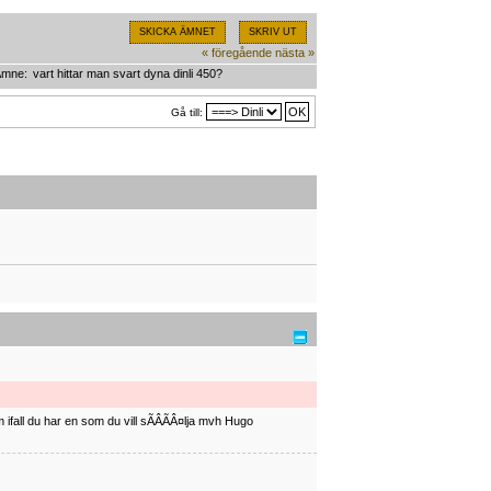
SKICKA ÄMNET
SKRIV UT
« föregående
nästa »
Ämne:
vart hittar man svart dyna dinli 450?
Gå till:
ifall du har en som du vill sÃÂÃÂ¤lja mvh Hugo