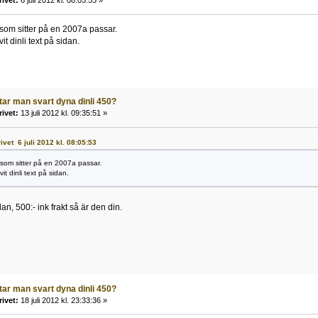
rivet:
6 juli 2012 kl. 08:05:53 »
som sitter på en 2007a passar.
it dinli text på sidan.
ttar man svart dyna dinli 450?
rivet:
13 juli 2012 kl. 09:35:51 »
rivet 6 juli 2012 kl. 08:05:53
som sitter på en 2007a passar.
it dinli text på sidan.
n, 500:- ink frakt så är den din.
ttar man svart dyna dinli 450?
rivet:
18 juli 2012 kl. 23:33:36 »