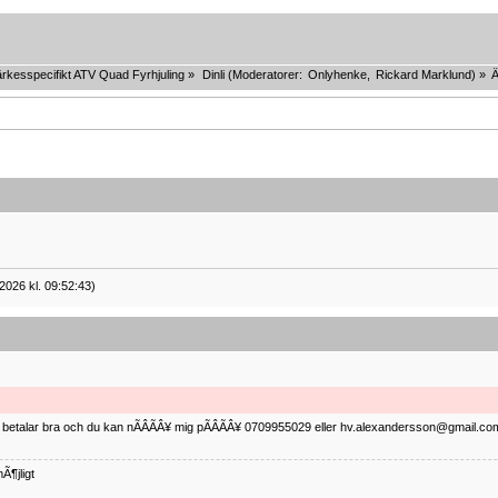
rkesspecifikt ATV Quad Fyrhjuling
»
Dinli
(Moderatorer:
Onlyhenke
,
Rickard Marklund
) »
2026 kl. 09:52:43)
ag betalar bra och du kan nÃÂÃÂ¥ mig pÃÂÃÂ¥ 0709955029 eller hv.alexandersson@gmail.com 
Ã¶jligt