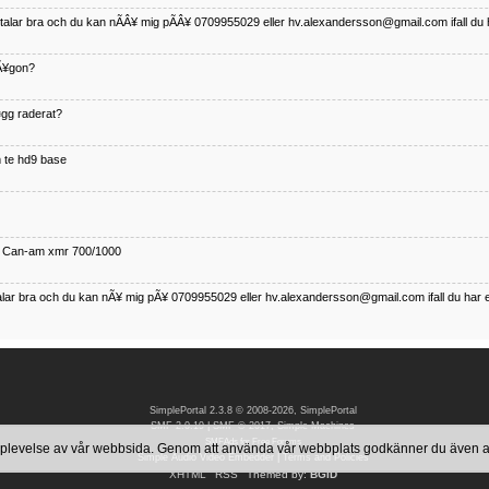
betalar bra och du kan nÃÂ¥ mig pÃÂ¥ 0709955029 eller hv.alexandersson@gmail.com ifall du 
nÃ¥gon?
¤gg raderat?
 te hd9 base
ll Can-am xmr 700/1000
talar bra och du kan nÃ¥ mig pÃ¥ 0709955029 eller hv.alexandersson@gmail.com ifall du har 
nda TRX 350 FE 2005 med snÃ¶blad som fungerar utmÃ¤rkt .Har Ã¤rft den
SimplePortal 2.3.8 © 2008-2026, SimplePortal
SMF 2.0.19
|
SMF © 2017
,
Simple Machines
SMFAds
for
Free Forums
 upplevelse av vår webbsida. Genom att använda vår webbplats godkänner du även
Simple Audio Video Embedder
|
Terms and Policies
XHTML
RSS
Themed by:
BGID
betalar bra och du kan nÃÂ¥ mig pÃÂ¥ 0709955029 eller hv.alexandersson@gmail.com ifall du 