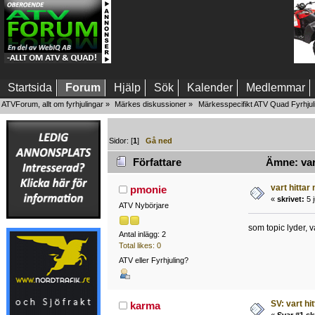
Startsida
Forum
Hjälp
Sök
Kalender
Medlemmar
ATVForum, allt om fyrhjulingar
»
Märkes diskussioner
»
Märkesspecifikt ATV Quad Fyrhjul
Sidor: [
1
]
Gå ned
Författare
Ämne: vart
vart hittar
pmonie
«
skrivet:
5 j
ATV Nybörjare
som topic lyder, v
Antal inlägg: 2
Total likes: 0
ATV eller Fyrhjuling?
SV: vart hi
karma