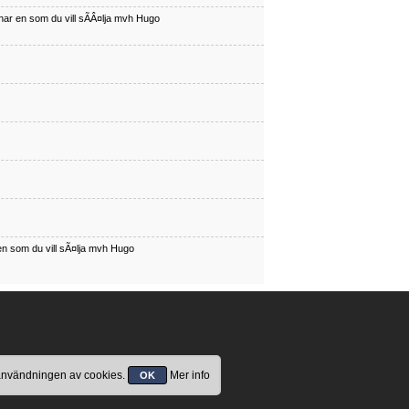
har en som du vill sÃÂ¤lja mvh Hugo
en som du vill sÃ¤lja mvh Hugo
 användningen av cookies.
Mer info
OK
har en som du vill sÃÂ¤lja mvh Hugo