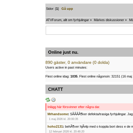
Sidor: [
1
]
Gå upp
ATVForum, allt om fyrhjulingar
»
Märkes diskussioner
»
Mä
Online just nu.
890 gäster, 0 användare (0 dolda)
Users active in past minutes:
Flest online idag:
1035
. Flest online någonsin: 32151 (16 maj 
CHATT
Inlägg här försvinner efter några dar.
Mrhandsome
:
SÃÂÃÂ¶ker defekta/trasiga fyrhjulingar. J
1 maj 2026 kl. 20:00:35
hoho2131
:
behÃ¶ver hjÃ¤lp med o koppla bort dess e de m
12 februari 2026 kl. 20:46:20