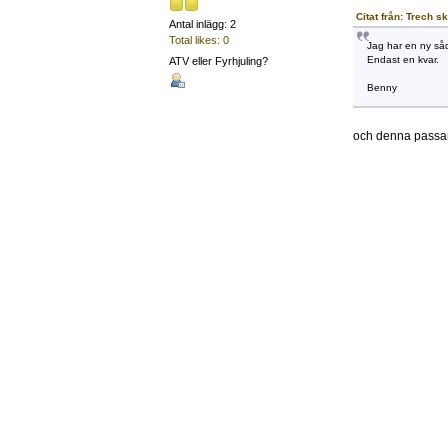
Citat från: Trech sk
Antal inlägg: 2
Total likes: 0
Jag har en ny såd
Endast en kvar.
ATV eller Fyrhjuling?
Benny
och denna passa