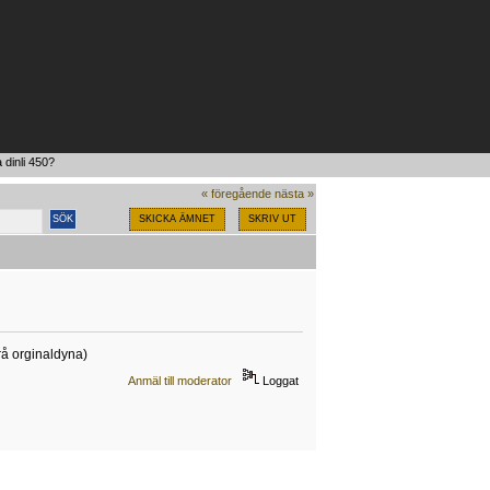
 dinli 450?
« föregående
nästa »
SKICKA ÄMNET
SKRIV UT
grå orginaldyna)
Anmäl till moderator
Loggat