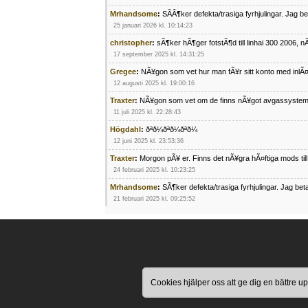
Mrhandsome
:
SÃÂ¶ker defekta/trasiga fyrhjulingar. Jag 
25 januari 2026 kl. 10:14:23
christopher
:
sÃ¶ker hÃ¶ger fotstÃ¶d till linhai 300 2006, 
17 september 2025 kl. 14:31:25
Gregee
:
NÃ¥gon som vet hur man fÃ¥r sitt konto med inlÃ
12 augusti 2025 kl. 19:00:16
Traxter
:
NÃ¥gon som vet om de finns nÃ¥got avgassystem
11 juli 2025 kl. 22:28:43
Högdahl
:
ðªð¼ðªð¼ðªð¼
12 juni 2025 kl. 23:53:36
Traxter
:
Morgon pÃ¥ er. Finns det nÃ¥gra hÃ¤ftiga mods ti
24 februari 2025 kl. 10:23:25
Mrhandsome
:
SÃ¶ker defekta/trasiga fyrhjulingar. Jag be
21 februari 2025 kl. 09:25:52
Oscar5
:
NÃ¥gon som vet vad man kan begÃ¤ra fÃ¶r en Ho
4 februari 2025 kl. 19:20:50
Oscar5
:
44
4 februari 2025 kl. 19:15:36
Greger59
:
NÃ¤gon som vet har en Cetek 500 EFI
Cookies hjälper oss att ge dig en bättre
15 januari 2025 kl. 23:49:44
Mrhandsome
:
SÃÂ¶ker defekta/trasiga fyrhjulingar. Jag 