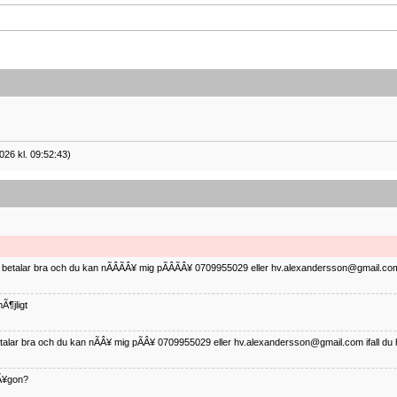
026 kl. 09:52:43)
ag betalar bra och du kan nÃÂÃÂ¥ mig pÃÂÃÂ¥ 0709955029 eller hv.alexandersson@gmail.com 
Ã¶jligt
betalar bra och du kan nÃÂ¥ mig pÃÂ¥ 0709955029 eller hv.alexandersson@gmail.com ifall du 
nÃ¥gon?