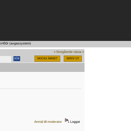
fx450r (avgassystem)
« föregående
nästa »
SKICKA ÄMNET
SKRIV UT
Anmäl till moderator
Loggat