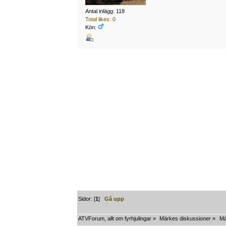
Antal inlägg: 118
Total likes: 0
Kön:
Sidor: [
1
]
Gå upp
ATVForum, allt om fyrhjulingar
»
Märkes diskussioner
»
Mä