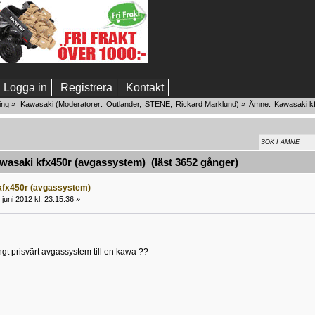
Logga in
Registrera
Kontakt
ing
»
Kawasaki
(Moderatorer:
Outlander
,
STENE
,
Rickard Marklund
) »
Ämne:
Kawasaki k
asaki kfx450r (avgassystem) (läst 3652 gånger)
kfx450r (avgassystem)
juni 2012 kl. 23:15:36 »
t prisvärt avgassystem till en kawa ??