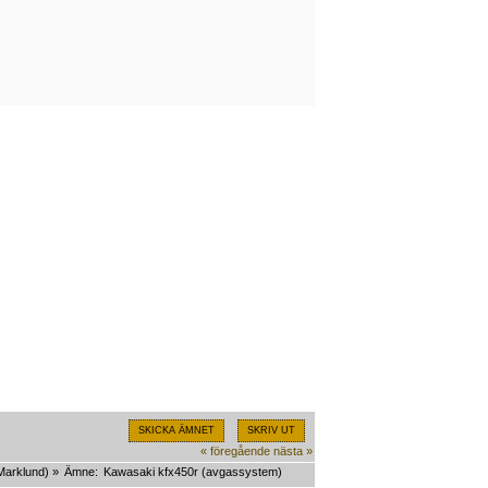
SKICKA ÄMNET
SKRIV UT
« föregående
nästa »
Marklund
) »
Ämne:
Kawasaki kfx450r (avgassystem)