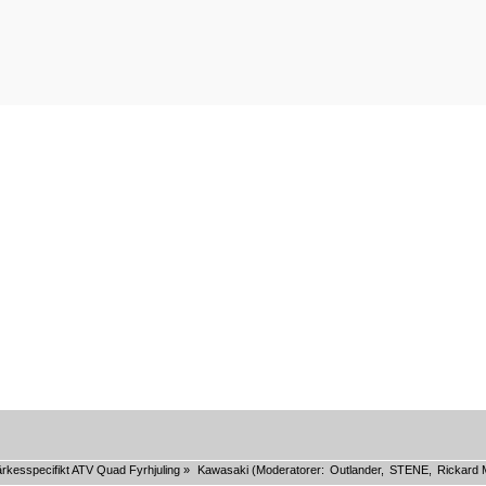
rkesspecifikt ATV Quad Fyrhjuling
»
Kawasaki
(Moderatorer:
Outlander
,
STENE
,
Rickard 