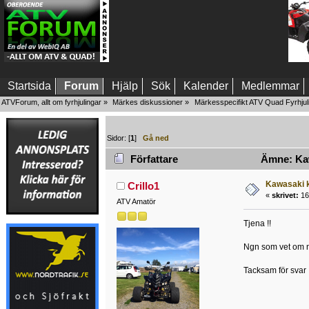
Startsida
Forum
Hjälp
Sök
Kalender
Medlemmar
ATVForum, allt om fyrhjulingar
»
Märkes diskussioner
»
Märkesspecifikt ATV Quad Fyrhjul
Sidor: [
1
]
Gå ned
Författare
Ämne: Kaw
Kawasaki 
Crillo1
«
skrivet:
16 
ATV Amatör
Tjena !!
Ngn som vet om ng
Tacksam för svar