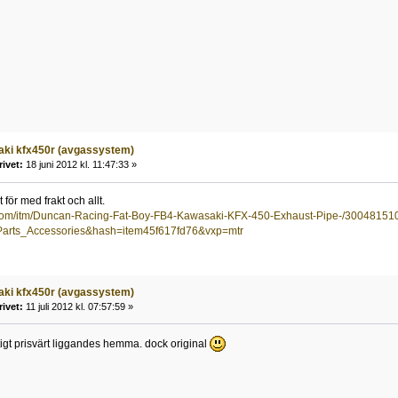
ki kfx450r (avgassystem)
rivet:
18 juni 2012 kl. 11:47:33 »
 för med frakt och allt.
.com/itm/Duncan-Racing-Fat-Boy-FB4-Kawasaki-KFX-450-Exhaust-Pipe-/3004815
arts_Accessories&hash=item45f617fd76&vxp=mtr
ki kfx450r (avgassystem)
rivet:
11 juli 2012 kl. 07:57:59 »
iktigt prisvärt liggandes hemma. dock original