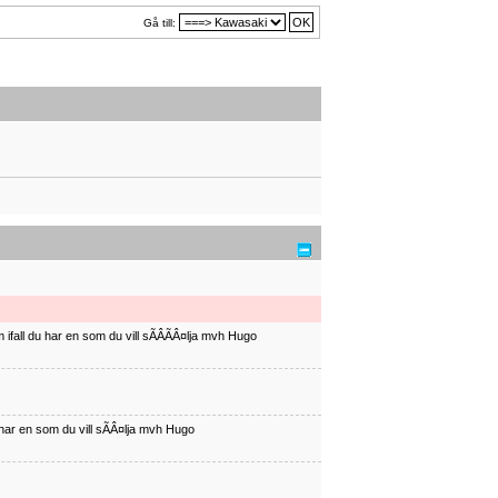
Gå till:
ifall du har en som du vill sÃÂÃÂ¤lja mvh Hugo
har en som du vill sÃÂ¤lja mvh Hugo