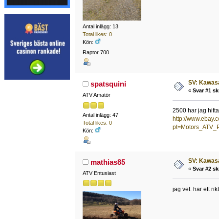
Antal inlägg: 13
Total likes: 0
Kön:
Raptor 700
SV: Kawasa
spatsquini
«
Svar #1 sk
ATV Amatör
2500 har jag hittat
Antal inlägg: 47
http://www.ebay
Total likes: 0
pt=Motors_ATV_P
Kön:
SV: Kawasa
mathias85
«
Svar #2 sk
ATV Entusiast
jag vet. har ett r