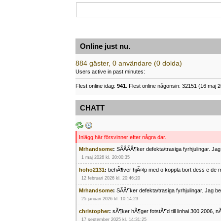
Online just nu.
884 gäster, 0 användare (0 dolda)
Users active in past minutes:
Flest online idag:
941
. Flest online någonsin: 32151 (16 maj 2
CHATT
Inlägg här försvinner efter några dar.
Mrhandsome
:
SÃÂÃÂ¶ker defekta/trasiga fyrhjulingar. J
1 maj 2026 kl. 20:00:35
hoho2131
:
behÃ¶ver hjÃ¤lp med o koppla bort dess e de m
12 februari 2026 kl. 20:46:20
Mrhandsome
:
SÃÂ¶ker defekta/trasiga fyrhjulingar. Jag 
25 januari 2026 kl. 10:14:23
christopher
:
sÃ¶ker hÃ¶ger fotstÃ¶d till linhai 300 2006, 
17 september 2025 kl. 14:31:25