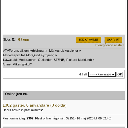
Sidor: [
1
]
Gå upp
SKICKA ÄMNET
SKRIV UT
« föregående
nästa »
ATVForum, allt om fyrhjulingar
»
Märkes diskussioner
»
Märkesspecifikt ATV Quad Fyrhjuling
»
Kawasaki
(Moderatorer:
Outlander
,
STENE
,
Rickard Marklund
) »
Ämne:
Vilken glykol?
Gå till:
Online just nu.
1302 gäster, 0 användare (0 dolda)
Users active in past minutes:
Flest online idag:
2392
. Flest online någonsin: 32151 (16 maj 2026 kl. 09:52:43)