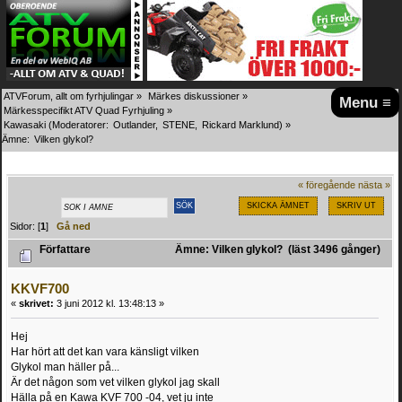
ATVForum, allt om fyrhjulingar
»
Märkes diskussioner
»
Menu ≡
Märkesspecifikt ATV Quad Fyrhjuling
»
Kawasaki
(Moderatorer:
Outlander
,
STENE
,
Rickard Marklund
) »
Ämne:
Vilken glykol?
« föregående
nästa »
SKICKA ÄMNET
SKRIV UT
Sidor: [
1
]
Gå ned
Författare
Ämne: Vilken glykol? (läst 3496 gånger)
KKVF700
«
skrivet:
3 juni 2012 kl. 13:48:13 »
Hej
Har hört att det kan vara känsligt vilken
Glykol man häller på...
Är det någon som vet vilken glykol jag skall
Hälla på en Kawa KVF 700 -04, vet ju inte