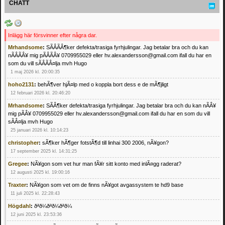
CHATT
Inlägg här försvinner efter några dar.
Mrhandsome
:
SÃÂÃÂ¶ker defekta/trasiga fyrhjulingar. Jag betalar bra och du kan
nÃÂÃÂ¥ mig pÃÂÃÂ¥ 0709955029 eller hv.alexandersson@gmail.com ifall du har en
som du vill sÃÂÃÂ¤lja mvh Hugo
1 maj 2026 kl. 20:00:35
hoho2131
:
behÃ¶ver hjÃ¤lp med o koppla bort dess e de mÃ¶jligt
12 februari 2026 kl. 20:46:20
Mrhandsome
:
SÃÂ¶ker defekta/trasiga fyrhjulingar. Jag betalar bra och du kan nÃÂ¥
mig pÃÂ¥ 0709955029 eller hv.alexandersson@gmail.com ifall du har en som du vill
sÃÂ¤lja mvh Hugo
25 januari 2026 kl. 10:14:23
christopher
:
sÃ¶ker hÃ¶ger fotstÃ¶d till linhai 300 2006, nÃ¥gon?
17 september 2025 kl. 14:31:25
Gregee
:
NÃ¥gon som vet hur man fÃ¥r sitt konto med inlÃ¤gg raderat?
12 augusti 2025 kl. 19:00:16
Traxter
:
NÃ¥gon som vet om de finns nÃ¥got avgassystem te hd9 base
11 juli 2025 kl. 22:28:43
Högdahl
:
ðªð¼ðªð¼ðªð¼
12 juni 2025 kl. 23:53:36