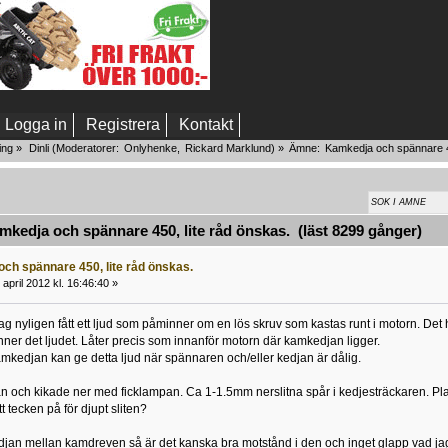
Logga in
Registrera
Kontakt
ing
»
Dinli
(Moderatorer:
Onlyhenke
,
Rickard Marklund
) »
Ämne:
Kamkedja och spännare 45
edja och spännare 450, lite råd önskas. (läst 8299 gånger)
ch spännare 450, lite råd önskas.
april 2012 kl. 16:46:40 »
g nyligen fått ett ljud som påminner om en lös skruv som kastas runt i motorn. Det
nner det ljudet. Låter precis som innanför motorn där kamkedjan ligger.
 kamkedjan kan ge detta ljud när spännaren och/eller kedjan är dålig.
an och kikade ner med ficklampan. Ca 1-1.5mm nerslitna spår i kedjesträckaren. Pla
tt tecken på för djupt sliten?
djan mellan kamdreven så är det kanska bra motstånd i den och inget glapp vad ja