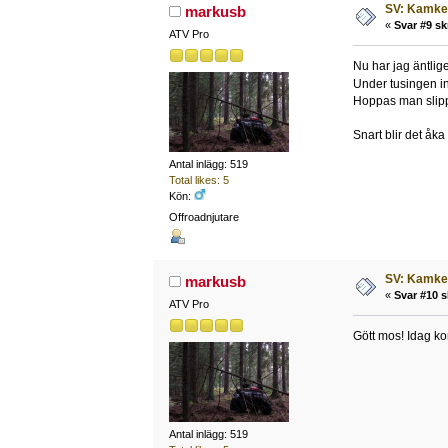
SV: Kamked
markusb
«
Svar #9 sk
ATV Pro
Nu har jag äntlig
Under tusingen ink
Hoppas man slipp
Snart blir det åka
Antal inlägg: 519
Total likes: 5
Kön:
Offroadnjutare
SV: Kamked
markusb
«
Svar #10 s
ATV Pro
Gött mos! Idag kom
Antal inlägg: 519