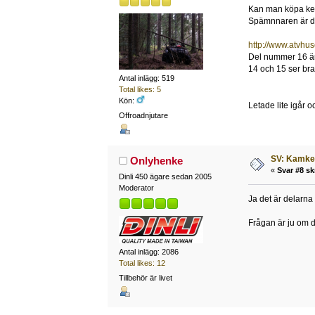
Kan man köpa ked
Spämnnaren är del
http://www.atvhus
Del nummer 16 är 
14 och 15 ser bra 
Antal inlägg: 519
Total likes: 5
Kön:
Letade lite igår o
Offroadnjutare
SV: Kamked
Onlyhenke
«
Svar #8 sk
Dinli 450 ägare sedan 2005
Moderator
Ja det är delarna
Frågan är ju om de
Antal inlägg: 2086
Total likes: 12
Tillbehör är livet