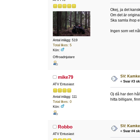
Okej, ja det kans
Om det är origina
Ska samla ihop e
Ingen som vet nåt 
Antal inlägg: 519
Total likes: 5
Kön:
Offroadnjutare
SV: Kamked
mike79
«
Svar #3 sk
ATV Entusiast
Oj då har den hål
Antal inlägg: 111
hitta billigare, 
Total likes: 0
Kön:
SV: Kamked
Robbo
«
Svar #4 sk
ATV Entusiast