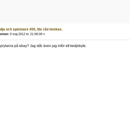
ja och spännare 450, lite råd önskas.
krivet:
9 maj 2012 kl. 21:06:09 »
tta prylarna på ebay? Jag står även jag inför ett kedjebyte.