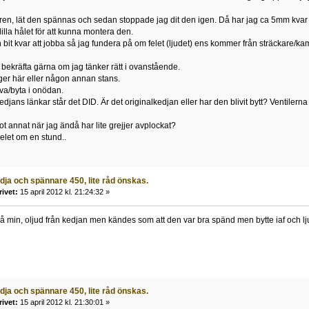
aren, lät den spännas och sedan stoppade jag dit den igen. Då har jag ca 5mm kvar t
illa hålet för att kunna montera den.
 bit kvar att jobba så jag fundera på om felet (ljudet) ens kommer från sträckare/k
 bekräfta gärna om jag tänker rätt i ovanstående.
gger här eller någon annan stans.
iva/byta i onödan.
djans länkar står det DID. Är det originalkedjan eller har den blivit bytt? Ventilern
ot annat när jag ändå har lite grejjer avplockat?
pelet om en stund..
ja och spännare 450, lite råd önskas.
rivet:
15 april 2012 kl. 21:24:32 »
på min, oljud från kedjan men kändes som att den var bra spänd men bytte iaf och lju
ja och spännare 450, lite råd önskas.
rivet:
15 april 2012 kl. 21:30:01 »