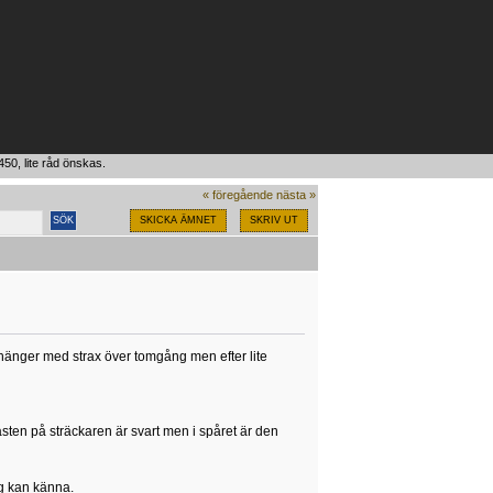
0, lite råd önskas.
« föregående
nästa »
SKICKA ÄMNET
SKRIV UT
 hänger med strax över tomgång men efter lite
sten på sträckaren är svart men i spåret är den
g kan känna.