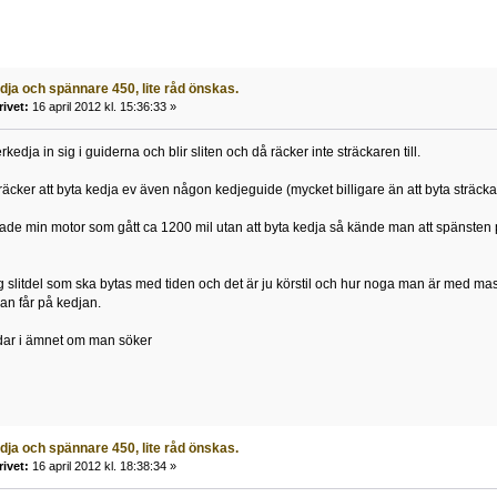
ja och spännare 450, lite råd önskas.
rivet:
16 april 2012 kl. 15:36:33 »
kedja in sig i guiderna och blir sliten och då räcker inte sträckaren till.
 räcker att byta kedja ev även någon kedjeguide (mycket billigare än att byta sträcka
rade min motor som gått ca 1200 mil utan att byta kedja så kände man att spänsten 
ig slitdel som ska bytas med tiden och det är ju körstil och hur noga man är med m
an får på kedjan.
ådar i ämnet om man söker
ja och spännare 450, lite råd önskas.
rivet:
16 april 2012 kl. 18:38:34 »