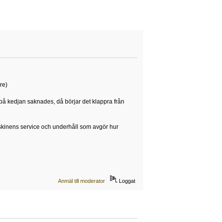
re)
på kedjan saknades, då börjar det klappra från
askinens service och underhåll som avgör hur
Anmäl till moderator
Loggat