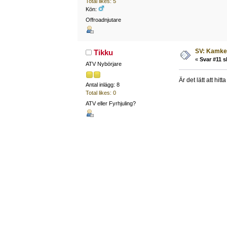
Total likes: 5
Kön:
Offroadnjutare
SV: Kamked
Tikku
«
Svar #11 s
ATV Nybörjare
Är det lätt att hi
Antal inlägg: 8
Total likes: 0
ATV eller Fyrhjuling?