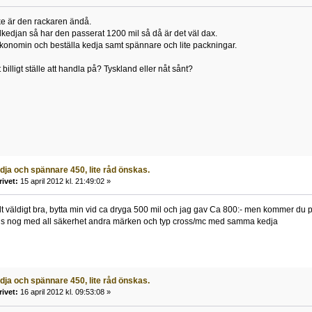
ke är den rackaren ändå.
lkedjan så har den passerat 1200 mil så då är det väl dax.
konomin och beställa kedja samt spännare och lite packningar.
billigt ställe att handla på? Tyskland eller nåt sånt?
ja och spännare 450, lite råd önskas.
rivet:
15 april 2012 kl. 21:49:02 »
lt väldigt bra, bytta min vid ca dryga 500 mil och jag gav Ca 800:- men kommer du 
finns nog med all säkerhet andra märken och typ cross/mc med samma kedja
ja och spännare 450, lite råd önskas.
rivet:
16 april 2012 kl. 09:53:08 »