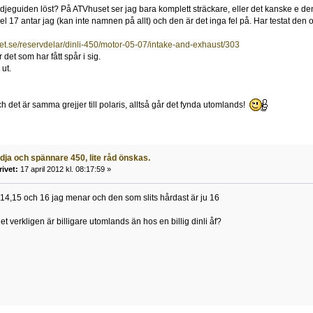
jeguiden löst? På ATVhuset ser jag bara komplett sträckare, eller det kanske e d
 17 antar jag (kan inte namnen på allt) och den är det inga fel på. Har testat den 
et.se/reservdelar/dinli-450/motor-05-07/intake-and-exhaust/303
det som har fått spår i sig.
ut.
ch det är samma grejjer till polaris, alltså går det fynda utomlands!
ja och spännare 450, lite råd önskas.
rivet:
17 april 2012 kl. 08:17:59 »
 14,15 och 16 jag menar och den som slits hårdast är ju 16
t verkligen är billigare utomlands än hos en billig dinli åf?