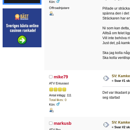
Kön:
Offroadnjutare
Pillade ur sträck
spänna den i det l
Sträckaren har en
Ni som kan detta,
Alltså om felet li
Vill inte behöva r
Just det, på kamke
Ska jag kolla någ
Ska kolla ventils
SV: Kamked
mike79
«
Svar #1 sk
ATV Entusiast
Det var likadant 
Antal inlägg: 111
seg startad
Total likes: 0
Kön:
SV: Kamked
markusb
«
Svar #2 sk
ATV Pro