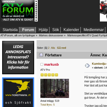
Startsida
Forum
Hjälp
Sök
Kalender
Medlemmar
ATVForum, allt om fyrhjulingar
»
Märkes diskussioner
»
Märkesspecifikt ATV Quad Fyrhjul
Sidor: [
1
]
2
Alla
Gå ned
Författare
Ämne: Kamk
Kamkedja o
markusb
«
skrivet:
14 
ATV Pro
På tomgång har ja
mer gas så försvi
Har läst att just
Slet av ventilkåp
gul-brun. Är det e
Antal inlägg: 519
Total likes: 5
Trycker jag på ke