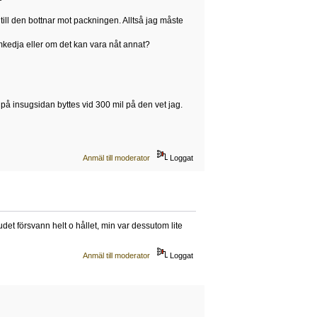
ill den bottnar mot packningen. Alltså jag måste
amkedja eller om det kan vara nåt annat?
a på insugsidan byttes vid 300 mil på den vet jag.
Anmäl till moderator
Loggat
det försvann helt o hållet, min var dessutom lite
Anmäl till moderator
Loggat