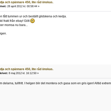
ja och spännare 450, lite råd önskas.
rivet:
28 april 2012 kl. 00:58:44 »
en fått tummen ur och beställt glidskena och kedja.
l frakt från ebay! Gött
er momsa nu bara...
 igen.
ja och spännare 450, lite råd önskas.
krivet:
8 maj 2012 kl. 16:12:50 »
 delarna, tullfritt. I helgen blir det montera och gasa som en gris igen! Alltid ext