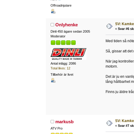
Offroadnjutare
SV: Kamked
Onlyhenke
«
Svar #6 sk
Dinli 450 ägare sedan 2005
Moderator
Med tiden så nöter
Så, gissar att det
När jag kontrolle
Antal inlägg: 2086
motorn.
Total likes: 12
Tillbehör är livet
Det är ju en vanl
lång hållbarhet m
Finns ju äldre tr
SV: Kamked
markusb
«
Svar #7 sk
ATV Pro