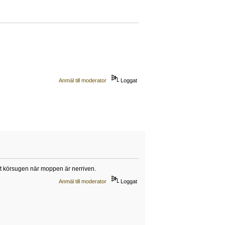
Anmäl till moderator
Loggat
remt körsugen när moppen är nerriven.
Anmäl till moderator
Loggat