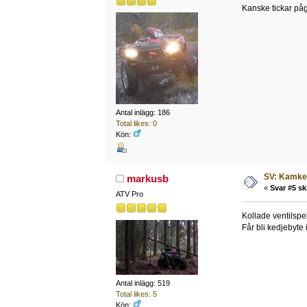
Kanske tickar påg
Antal inlägg: 186
Total likes: 0
Kön:
SV: Kamked
markusb
«
Svar #5 sk
ATV Pro
Kollade ventilspel
Får bli kedjebyte
Antal inlägg: 519
Total likes: 5
Kön: