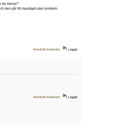
en du menar?
och den går till maxläget utan problem.
Anmäl till moderator
Loggat
Anmäl till moderator
Loggat