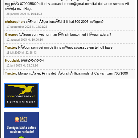
mig pÃÂ¥ 0709955029 eller hv.alexandersson@gmail.com ifall du har en som du vill
sÃÂ¤lja mvh Hugo
25 januari 2026 kl. 10:14:23
christopher
:
sÃ¶ker hÃ¶ger fotstÃ¶d till linhai 300 2006, nÃ¥gon?
17 september 2025 kl. 14:31:25
Gregee
:
NÃ¥gon som vet hur man fÃ¥r sitt konto med inlÃ¤gg raderat?
12 augusti 2025 kl. 19:00:16
Traxter
:
NÃ¥gon som vet om de finns nÃ¥got avgassystem te hd9 base
11 juli 2025 kl. 22:28:43
Högdahl
:
ðªð¼ðªð¼ðªð¼
12 juni 2025 kl. 23:53:36
Traxter
:
Morgon pÃ¥ er. Finns det nÃ¥gra hÃ¤ftiga mods till Can-am xmr 700/1000
24 februari 2025 kl. 10:23:25
Mrhandsome
:
SÃ¶ker defekta/trasiga fyrhjulingar. Jag betalar bra och du kan nÃ¥ mig
pÃ¥ 0709955029 eller hv.alexandersson@gmail.com ifall du har en som du vill sÃ¤lja
mvh Hugo
21 februari 2025 kl. 09:25:52
Oscar5
:
NÃ¥gon som vet vad man kan begÃ¤ra fÃ¶r en Honda TRX 350 FE 2005
med snÃ¶blad som fungerar utmÃ¤rkt .Har Ã¤rft den
4 februari 2025 kl. 19:20:50
Oscar5
:
44
4 februari 2025 kl. 19:15:36