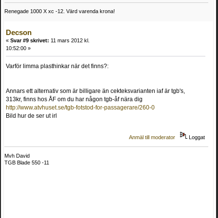
Renegade 1000 X xc -12. Värd varenda krona!
Decson
«
Svar #9 skrivet:
11 mars 2012 kl.
10:52:00 »
Varför limma plasthinkar när det finns?:
Annars ett alternativ som är billigare än cekteksvarianten iaf är tgb's,
313kr, finns hos ÅF om du har någon tgb-åf nära dig
http://www.atvhuset.se/tgb-fotstod-for-passagerare/260-0
Bild hur de ser ut irl
Anmäl till moderator
Loggat
Mvh David
TGB Blade 550 -11