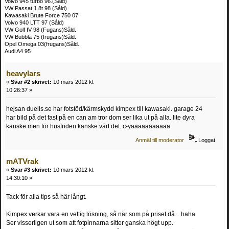
Volvo 945 turbo 96.(Såld)
VW Passat 1.8t 98 (Såld)
Kawasaki Brute Force 750 07
Volvo 940 LTT 97 (Såld)
VW Golf IV 98 (Fugans)Såld.
VW Bubbla 75 (frugans)Såld.
Opel Omega 03(frugans)Såld.
Audi A4 95
heavylars
«
Svar #2 skrivet:
10 mars 2012 kl.
10:26:37 »
hejsan duells.se har fotstöd/kärmskydd kimpex till kawasaki. garage 24
har bild på det fast på en can am tror dom ser lika ut på alla. lite dyra
kanske men för husfriden kanske värt det. c-yaaaaaaaaaaa
Anmäl till moderator
Loggat
mATVrak
«
Svar #3 skrivet:
10 mars 2012 kl.
14:30:10 »
Tack för alla tips så här långt.
Kimpex verkar vara en vettig lösning, så när som på priset då... haha
Ser visserligen ut som att fotpinnarna sitter ganska högt upp.