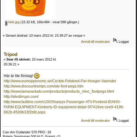
hink.jpg
(15.32 kB, 166x484 - visat 588 gånger.)
«
Senast ändrad: 10 mars 2012 kl. 15:39:27 av vespa
»
Anmäl till moderator
Loggat
Tripod
«
Svar #5 skrivet:
10 mars 2012 kl.
20:36:21 »
Här är lite förslag!
http://www.eumoppenomc.se/Cectek-Fotstoed-Par-Hoeger-Vaenster
http://www.discountramps.com/atv-foot-pegs.htm
http://www.tamarackatv.com/products/products_misc_footpegs.html
http://atvstirrups.com/
http://www.fastline.com/v100/Sharpys-Passenger-ATV-Footrest-IDAHO-
FARM-EQUIPMENT-Kimberly-ID-equipment-detail-5f7416ee-cee9-4196-
882b-8509b33f2bfd.aspx
Anmäl till moderator
Loggat
Can-Am Outlander 570 PRO -18
Polaris Sportsman 500 H.O. Forest -11