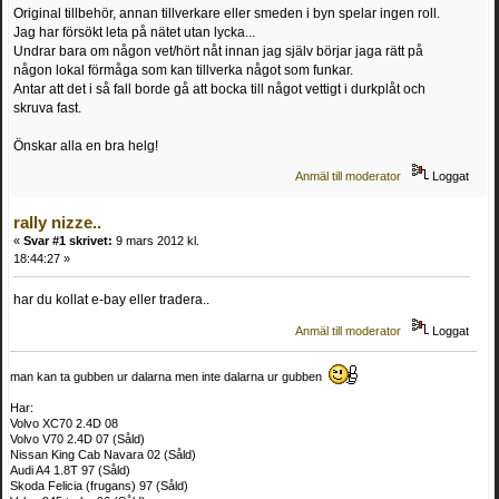
Original tillbehör, annan tillverkare eller smeden i byn spelar ingen roll.
Jag har försökt leta på nätet utan lycka...
Undrar bara om någon vet/hört nåt innan jag själv börjar jaga rätt på
någon lokal förmåga som kan tillverka något som funkar.
Antar att det i så fall borde gå att bocka till något vettigt i durkplåt och
skruva fast.
Önskar alla en bra helg!
Anmäl till moderator
Loggat
rally nizze..
«
Svar #1 skrivet:
9 mars 2012 kl.
18:44:27 »
har du kollat e-bay eller tradera..
Anmäl till moderator
Loggat
man kan ta gubben ur dalarna men inte dalarna ur gubben
Har:
Volvo XC70 2.4D 08
Volvo V70 2.4D 07 (Såld)
Nissan King Cab Navara 02 (Såld)
Audi A4 1.8T 97 (Såld)
Skoda Felicia (frugans) 97 (Såld)