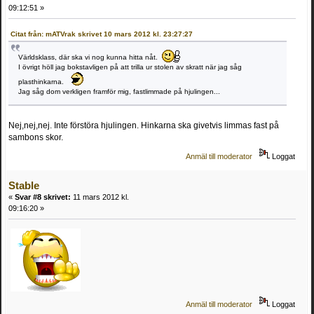
09:12:51 »
Citat från: mATVrak skrivet 10 mars 2012 kl. 23:27:27
Världsklass, där ska vi nog kunna hitta nåt.
I övrigt höll jag bokstavligen på att trilla ur stolen av skratt när jag såg
plasthinkarna.
Jag såg dom verkligen framför mig, fastlimmade på hjulingen...
Nej,nej,nej. Inte förstöra hjulingen. Hinkarna ska givetvis limmas fast på
sambons skor.
Anmäl till moderator
Loggat
Stable
«
Svar #8 skrivet:
11 mars 2012 kl.
09:16:20 »
Anmäl till moderator
Loggat