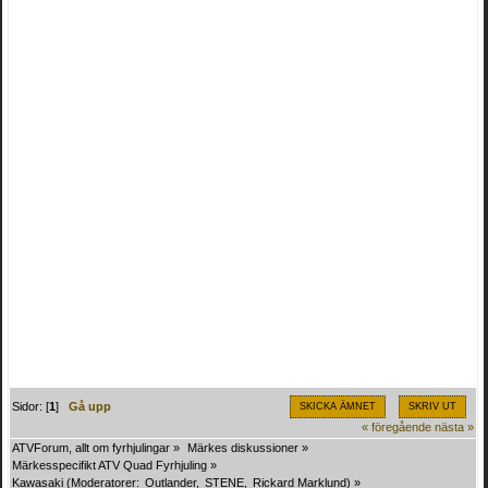
Sidor: [
1
]
Gå upp
SKICKA ÄMNET
SKRIV UT
« föregående
nästa »
ATVForum, allt om fyrhjulingar
»
Märkes diskussioner
»
Märkesspecifikt ATV Quad Fyrhjuling
»
Kawasaki
(Moderatorer:
Outlander
,
STENE
,
Rickard Marklund
) »