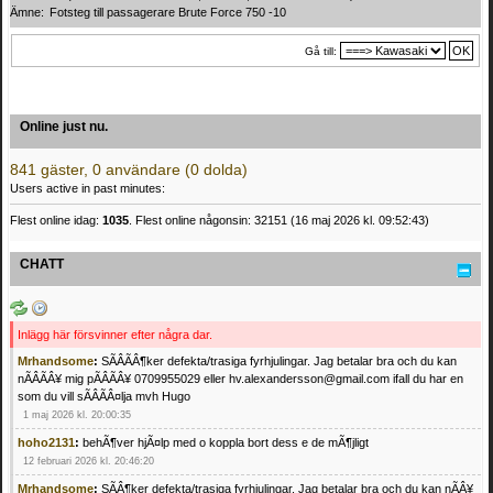
Ämne:
Fotsteg till passagerare Brute Force 750 -10
Gå till:
Online just nu.
841 gäster, 0 användare (0 dolda)
Users active in past minutes:
Flest online idag:
1035
. Flest online någonsin: 32151 (16 maj 2026 kl. 09:52:43)
CHATT
Inlägg här försvinner efter några dar.
Mrhandsome
:
SÃÂÃÂ¶ker defekta/trasiga fyrhjulingar. Jag betalar bra och du kan
nÃÂÃÂ¥ mig pÃÂÃÂ¥ 0709955029 eller hv.alexandersson@gmail.com ifall du har en
som du vill sÃÂÃÂ¤lja mvh Hugo
1 maj 2026 kl. 20:00:35
hoho2131
:
behÃ¶ver hjÃ¤lp med o koppla bort dess e de mÃ¶jligt
12 februari 2026 kl. 20:46:20
Mrhandsome
:
SÃÂ¶ker defekta/trasiga fyrhjulingar. Jag betalar bra och du kan nÃÂ¥