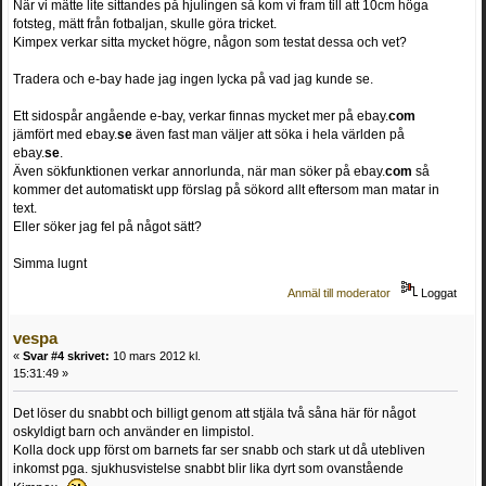
När vi mätte lite sittandes på hjulingen så kom vi fram till att 10cm höga
fotsteg, mätt från fotbaljan, skulle göra tricket.
Kimpex verkar sitta mycket högre, någon som testat dessa och vet?
Tradera och e-bay hade jag ingen lycka på vad jag kunde se.
Ett sidospår angående e-bay, verkar finnas mycket mer på ebay.
com
jämfört med ebay.
se
även fast man väljer att söka i hela världen på
ebay.
se
.
Även sökfunktionen verkar annorlunda, när man söker på ebay.
com
så
kommer det automatiskt upp förslag på sökord allt eftersom man matar in
text.
Eller söker jag fel på något sätt?
Simma lugnt
Anmäl till moderator
Loggat
vespa
«
Svar #4 skrivet:
10 mars 2012 kl.
15:31:49 »
Det löser du snabbt och billigt genom att stjäla två såna här för något
oskyldigt barn och använder en limpistol.
Kolla dock upp först om barnets far ser snabb och stark ut då utebliven
inkomst pga. sjukhusvistelse snabbt blir lika dyrt som ovanstående