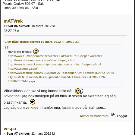
Polaris Outlaw 500-07 - Såld
Linhai 300 2x4-06 - Såld
mATVrak
«
Svar #6 skrivet:
10 mars 2012 kl.
23:27:27 »
Citat från: Tripod skrivet 10 mars 2012 kl. 20:36:21
Här är lite förslag!
http://www.eumoppenomc.se/Cectek-Fotstoed-Par-Hoeger-Vaenster
http://www.discountramps.com/atv-foot-pegs.htm
http://www.tamarackatv.com/products/products_misc_footpegs.html
http://atvstirrups.com/
http://www.fastline.com/v100/Sharpys-Passenger-ATV-Footrest-IDAHO-FARM-
EQUIPMENT-Kimberly-ID-equipment-detail-5f7416ee-cee9-4196-882b-
8509b33f2bfd.aspx
Världsklass, där ska vi nog kunna hitta nåt.
I övrigt höll jag bokstavligen på att trilla ur stolen av skratt när jag såg
plasthinkarna.
Jag såg dom verkligen framför mig, fastlimmade på hjulingen...
Anmäl till moderator
Loggat
vespa
«
Svar #7 skrivet:
11 mars 2012 kl.