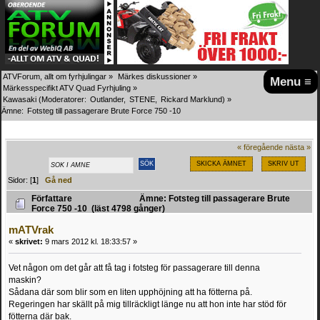
ATVForum, allt om fyrhjulingar
»
Märkes diskussioner
»
Menu ≡
Märkesspecifikt ATV Quad Fyrhjuling
»
Kawasaki
(Moderatorer:
Outlander
,
STENE
,
Rickard Marklund
) »
Ämne:
Fotsteg till passagerare Brute Force 750 -10
« föregående
nästa »
SKICKA ÄMNET
SKRIV UT
Sidor: [
1
]
Gå ned
Författare
Ämne: Fotsteg till passagerare Brute
Force 750 -10 (läst 4798 gånger)
mATVrak
«
skrivet:
9 mars 2012 kl. 18:33:57 »
Vet någon om det går att få tag i fotsteg för passagerare till denna
maskin?
Sådana där som blir som en liten upphöjning att ha fötterna på.
Regeringen har skällt på mig tillräckligt länge nu att hon inte har stöd för
fötterna där bak.