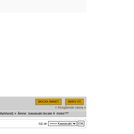
SKICKA ÄMNET
SKRIV UT
« föregående
nästa »
Marklund
) »
Ämne:
kawasaki tecate 4  motor??
Gå till: