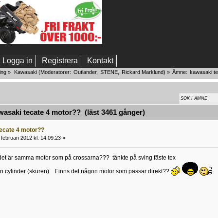
Logga in
Registrera
Kontakt
ing
»
Kawasaki
(Moderatorer:
Outlander
,
STENE
,
Rickard Marklund
) »
Ämne:
kawasaki te
asaki tecate 4 motor?? (läst 3461 gånger)
ecate 4 motor??
februari 2012 kl. 14:09:23 »
et är samma motor som på crossarna??? tänkte på sving fäste tex
an cylinder (skuren). Finns det någon motor som passar direkt??