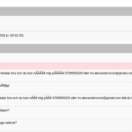
026 kl. 09:52:43)
ag betalar bra och du kan nÃÂÃÂ¥ mig pÃÂÃÂ¥ 0709955029 eller hv.alexandersson@gmail.com 
Ã¶jligt
betalar bra och du kan nÃÂ¥ mig pÃÂ¥ 0709955029 eller hv.alexandersson@gmail.com ifall du 
nÃ¥gon?
¤gg raderat?