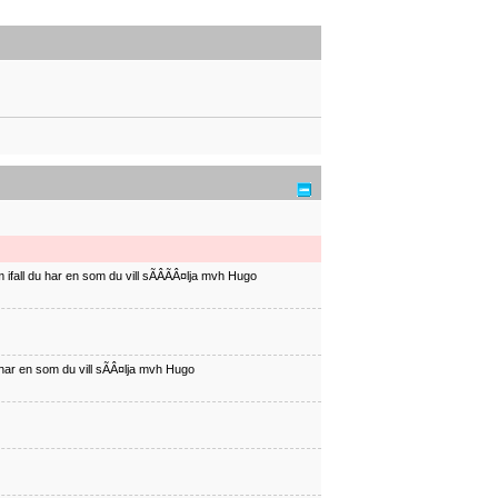
ifall du har en som du vill sÃÂÃÂ¤lja mvh Hugo
har en som du vill sÃÂ¤lja mvh Hugo