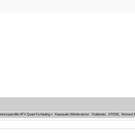
rkesspecifikt ATV Quad Fyrhjuling
»
Kawasaki
(Moderatorer:
Outlander
,
STENE
,
Rickard 