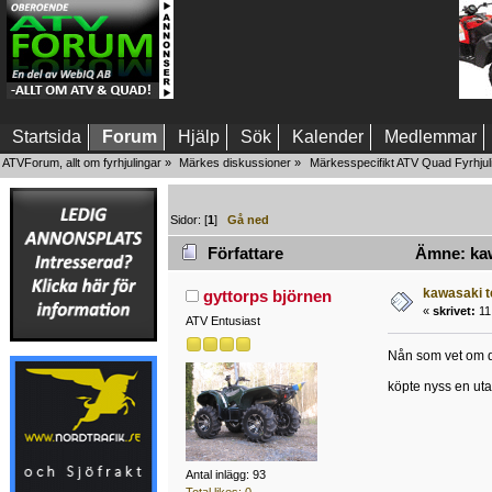
Startsida
Forum
Hjälp
Sök
Kalender
Medlemmar
ATVForum, allt om fyrhjulingar
»
Märkes diskussioner
»
Märkesspecifikt ATV Quad Fyrhjul
Sidor: [
1
]
Gå ned
Författare
Ämne: kaw
kawasaki t
gyttorps björnen
«
skrivet:
11 
ATV Entusiast
Nån som vet om d
köpte nyss en ut
Antal inlägg: 93
Total likes: 0