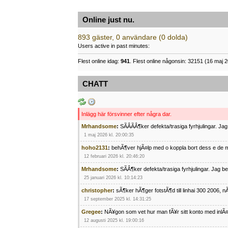
Online just nu.
893 gäster, 0 användare (0 dolda)
Users active in past minutes:
Flest online idag:
941
. Flest online någonsin: 32151 (16 maj 2
CHATT
Inlägg här försvinner efter några dar.
Mrhandsome
:
SÃÂÃÂ¶ker defekta/trasiga fyrhjulingar. J
1 maj 2026 kl. 20:00:35
hoho2131
:
behÃ¶ver hjÃ¤lp med o koppla bort dess e de m
12 februari 2026 kl. 20:46:20
Mrhandsome
:
SÃÂ¶ker defekta/trasiga fyrhjulingar. Jag 
25 januari 2026 kl. 10:14:23
christopher
:
sÃ¶ker hÃ¶ger fotstÃ¶d till linhai 300 2006, 
17 september 2025 kl. 14:31:25
Gregee
:
NÃ¥gon som vet hur man fÃ¥r sitt konto med inlÃ
12 augusti 2025 kl. 19:00:16