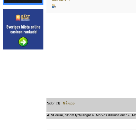
Sidor: [
1
]
Gå upp
ATVForum, allt om fyrhjulingar
»
Märkes diskussioner
»
Mä