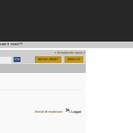
cate 4  motor??
« föregående
nästa »
SKICKA ÄMNET
SKRIV UT
Anmäl till moderator
Loggat