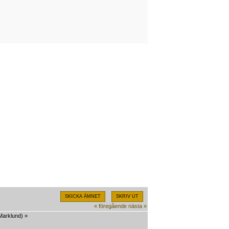
SKICKA ÄMNET
SKRIV UT
« föregående
nästa »
Marklund
) »