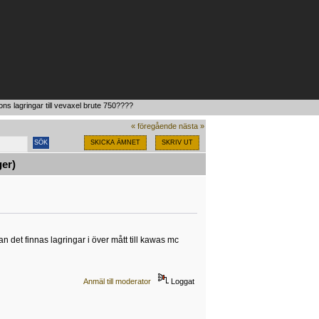
ns lagringar till vevaxel brute 750????
« föregående
nästa »
SKICKA ÄMNET
SKRIV UT
ger)
 det finnas lagringar i över mått till kawas mc
Anmäl till moderator
Loggat