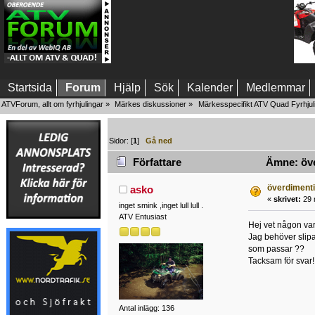
Startsida
Forum
Hjälp
Sök
Kalender
Medlemmar
ATVForum, allt om fyrhjulingar
»
Märkes diskussioner
»
Märkesspecifikt ATV Quad Fyrhjul
Sidor: [
1
]
Gå ned
Författare
Ämne: över
överdimenti
asko
«
skrivet:
29 
inget smink ,inget lull lull .
ATV Entusiast
Hej vet någon var
Jag behöver slipa
som passar ??
Tacksam för svar!
Antal inlägg: 136