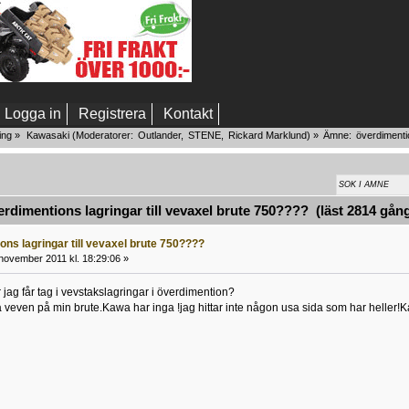
Logga in
Registrera
Kontakt
ing
»
Kawasaki
(Moderatorer:
Outlander
,
STENE
,
Rickard Marklund
) »
Ämne:
överdimentio
dimentions lagringar till vevaxel brute 750???? (läst 2814 gån
ons lagringar till vevaxel brute 750????
november 2011 kl. 18:29:06 »
 jag får tag i vevstakslagringar i överdimention?
 veven på min brute.Kawa har inga !jag hittar inte någon usa sida som har heller!Kan