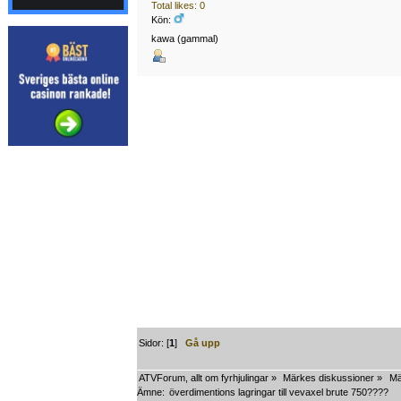
Total likes: 0
Kön:
kawa (gammal)
Sidor: [
1
]
Gå upp
ATVForum, allt om fyrhjulingar
»
Märkes diskussioner
»
Mä
Ämne:
överdimentions lagringar till vevaxel brute 750????