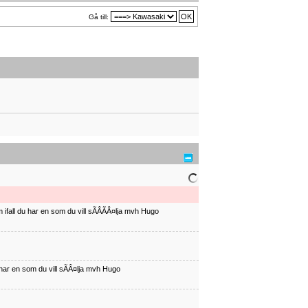
Gå till:
ifall du har en som du vill sÃÂÃÂ¤lja mvh Hugo
har en som du vill sÃÂ¤lja mvh Hugo