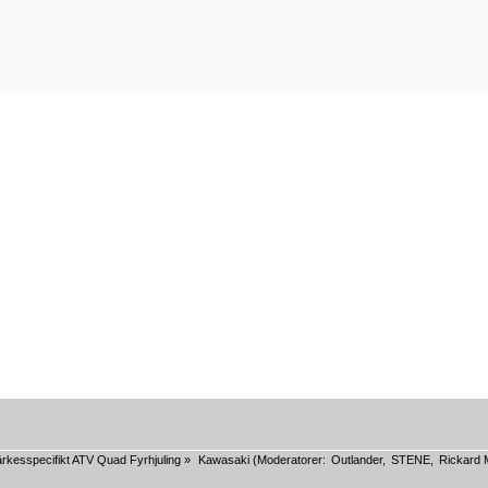
rkesspecifikt ATV Quad Fyrhjuling
»
Kawasaki
(Moderatorer:
Outlander
,
STENE
,
Rickard 