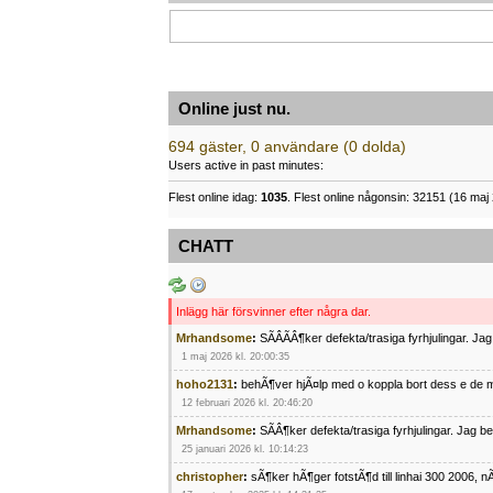
Online just nu.
694 gäster, 0 användare (0 dolda)
Users active in past minutes:
Flest online idag:
1035
. Flest online någonsin: 32151 (16 maj 
CHATT
Inlägg här försvinner efter några dar.
Mrhandsome
:
SÃÂÃÂ¶ker defekta/trasiga fyrhjulingar. J
1 maj 2026 kl. 20:00:35
hoho2131
:
behÃ¶ver hjÃ¤lp med o koppla bort dess e de m
12 februari 2026 kl. 20:46:20
Mrhandsome
:
SÃÂ¶ker defekta/trasiga fyrhjulingar. Jag 
25 januari 2026 kl. 10:14:23
christopher
:
sÃ¶ker hÃ¶ger fotstÃ¶d till linhai 300 2006, 