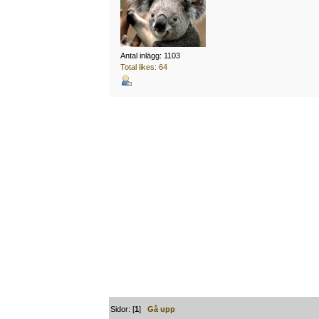
Antal inlägg: 1103
Total likes: 64
Sidor: [
1
]
Gå upp