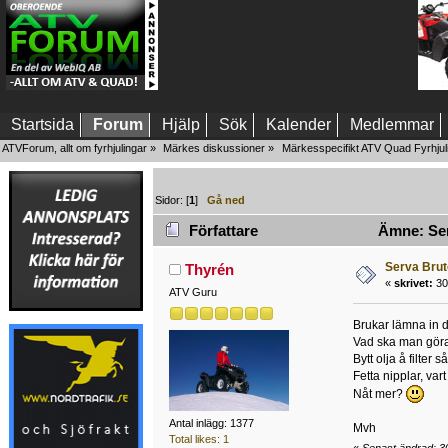
Startsida
Forum
Hjälp
Sök
Kalender
Medlemmar
ATVForum, allt om fyrhjulingar
»
Märkes diskussioner
»
Märkesspecifikt ATV Quad Fyrhjul
Sidor: [
1
]
Gå ned
Författare
Ämne: Ser
Serva Bru
Thyrén
«
skrivet:
30 
ATV Guru
Brukar lämna in 
Vad ska man gör
Bytt olja å filter 
Fetta nipplar, va
Nåt mer?
Antal inlägg: 1377
Mvh
Total likes: 1