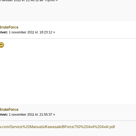
 oktober 2011 kl. 21:46:31 av Thyrén
»
BruteForce
rivet:
1 november 2011 kl. 18:23:12 »
BruteForce
rivet:
1 november 2011 kl. 21:55:37 »
eratv.com/Service%20Manuals/Kawasaki/BForce750%204x4%204x4i.pdf