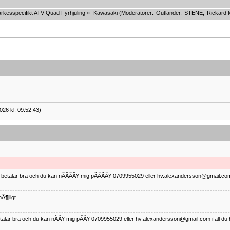
rkesspecifikt ATV Quad Fyrhjuling
»
Kawasaki
(Moderatorer:
Outlander
,
STENE
,
Rickard 
026 kl. 09:52:43)
ag betalar bra och du kan nÃÂÃÂ¥ mig pÃÂÃÂ¥ 0709955029 eller hv.alexandersson@gmail.com 
Ã¶jligt
betalar bra och du kan nÃÂ¥ mig pÃÂ¥ 0709955029 eller hv.alexandersson@gmail.com ifall du 