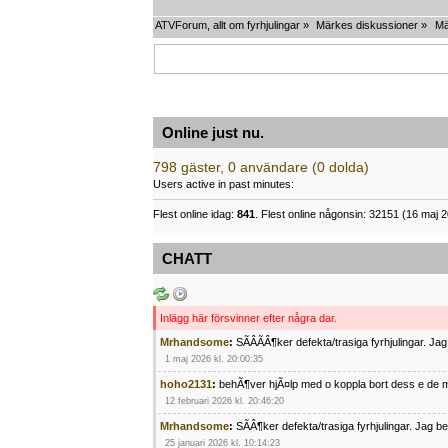
ATVForum, allt om fyrhjulingar
»
Märkes diskussioner
»
Mä
Online just nu.
798 gäster, 0 användare (0 dolda)
Users active in past minutes:
Flest online idag:
841
. Flest online någonsin: 32151 (16 maj 2
CHATT
Inlägg här försvinner efter några dar.
Mrhandsome
:
SÃÂÃÂ¶ker defekta/trasiga fyrhjulingar. J
1 maj 2026 kl. 20:00:35
hoho2131
:
behÃ¶ver hjÃ¤lp med o koppla bort dess e de m
12 februari 2026 kl. 20:46:20
Mrhandsome
:
SÃÂ¶ker defekta/trasiga fyrhjulingar. Jag 
25 januari 2026 kl. 10:14:23