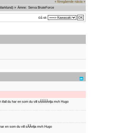
« föregående
nästa »
Marklund
) »
Ämne:
Serva BruteForce
Gå till:
ifall du har en som du vill sÃÂÃÂ¤lja mvh Hugo
har en som du vill sÃÂ¤lja mvh Hugo