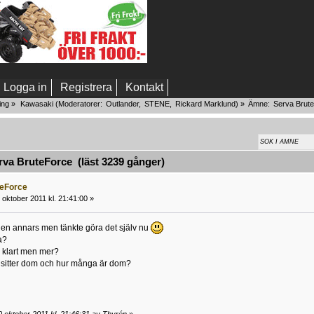
Logga in
Registrera
Kontakt
ing
»
Kawasaki
(Moderatorer:
Outlander
,
STENE
,
Rickard Marklund
) »
Ämne:
Serva Brut
va BruteForce (läst 3239 gånger)
teForce
oktober 2011 kl. 21:41:00 »
den annars men tänkte göra det själv nu
a?
så klart men mer?
rt sitter dom och hur många är dom?