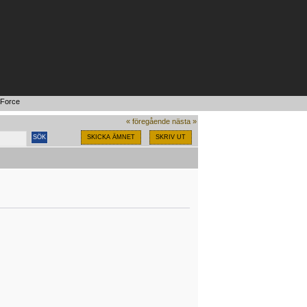
eForce
« föregående
nästa »
SKICKA ÄMNET
SKRIV UT