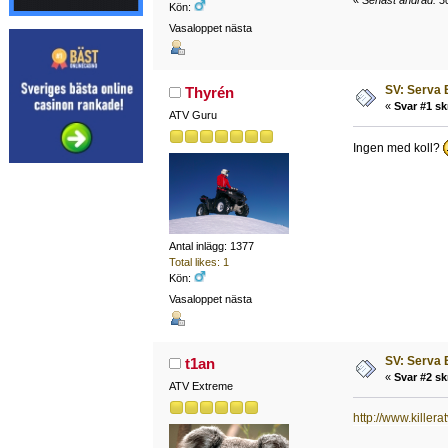
«
Senast ändrad: 30
Kön:
Vasaloppet nästa
SV: Serva 
Thyrén
«
Svar #1 sk
ATV Guru
Ingen med koll?
Antal inlägg: 1377
Total likes: 1
Kön:
Vasaloppet nästa
SV: Serva 
t1an
«
Svar #2 sk
ATV Extreme
http://www.kill