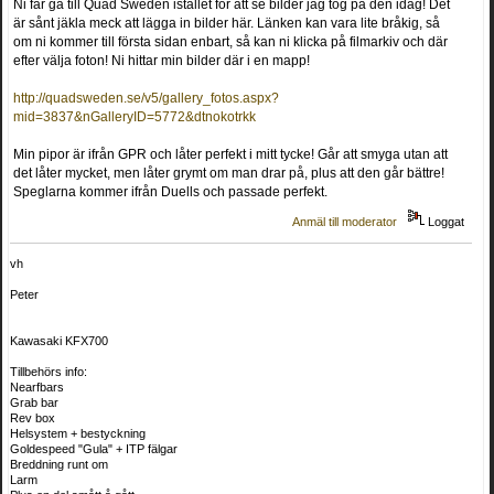
Ni får gå till Quad Sweden istället för att se bilder jag tog på den idag! Det
är sånt jäkla meck att lägga in bilder här. Länken kan vara lite bråkig, så
om ni kommer till första sidan enbart, så kan ni klicka på filmarkiv och där
efter välja foton! Ni hittar min bilder där i en mapp!
http://quadsweden.se/v5/gallery_fotos.aspx?
mid=3837&nGalleryID=5772&dtnokotrkk
Min pipor är ifrån GPR och låter perfekt i mitt tycke! Går att smyga utan att
det låter mycket, men låter grymt om man drar på, plus att den går bättre!
Speglarna kommer ifrån Duells och passade perfekt.
Anmäl till moderator
Loggat
vh
Peter
Kawasaki KFX700
Tillbehörs info:
Nearfbars
Grab bar
Rev box
Helsystem + bestyckning
Goldespeed "Gula" + ITP fälgar
Breddning runt om
Larm