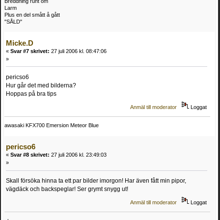
Breddning runt om
Larm
Plus en del smått å gått
"SÅLD"
Micke.D
«
Svar #7 skrivet:
27 juli 2006 kl. 08:47:06
»
pericso6
Hur går det med bilderna?
Hoppas på bra tips
Anmäl till moderator
Loggat
awasaki KFX700 Emersion Meteor Blue
pericso6
«
Svar #8 skrivet:
27 juli 2006 kl. 23:49:03
»
Skall försöka hinna ta ett par bilder imorgon! Har även fått min pipor,
vägdäck och backspeglar! Ser grymt snygg ut!
Anmäl till moderator
Loggat