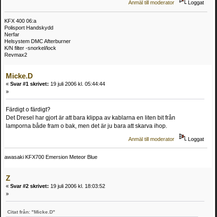
Anmäl till moderator
Loggat
KFX 400 06:a
Polisport Handskydd
Nerfar
Helsystem DMC Afterburner
K/N filter -snorkel/lock
Revmax2
Micke.D
«
Svar #1 skrivet:
19 juli 2006 kl. 05:44:44
»
Färdigt o färdigt?
Det Dresel har gjort är att bara klippa av kablarna en liten bit från
lamporna både fram o bak, men det är ju bara att skarva ihop.
Anmäl till moderator
Loggat
awasaki KFX700 Emersion Meteor Blue
Z
«
Svar #2 skrivet:
19 juli 2006 kl. 18:03:52
»
Citat från: "Micke.D"