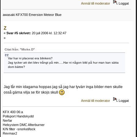
Anmäl till moderator
Loggat
awasaki KFX700 Emersion Meteor Blue
Z
«
Svar #5 skrivet:
20 juli 2006 kl. 12:32:47
»
Citat från: "Micke.D"
Var har ni placerat era blinkers?
Jag tycker att det blev trångt på min.....Har ni någon bild på hur man kan sätta
dom bättre?
Jag får min idagarna hoppas jag så jag har tyvärr inga bilder men skulle
osså gärna vilja se för skojs skull
Anmäl till moderator
Loggat
KFX 400 06:a
Polisport Handskydd
Nerfar
Helsystem DMC Afterburner
K/N filter -snorkel/lock
Revmax2