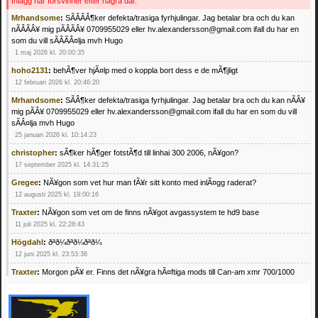
Inlägg här försvinner efter några dar.
Mrhandsome
:
SÃÂÃÂ¶ker defekta/trasiga fyrhjulingar. Jag betalar bra och du kan
nÃÂÃÂ¥ mig pÃÂÃÂ¥ 0709955029 eller hv.alexandersson@gmail.com ifall du har en
som du vill sÃÂÃÂ¤lja mvh Hugo
1 maj 2026 kl. 20:00:35
hoho2131
:
behÃ¶ver hjÃ¤lp med o koppla bort dess e de mÃ¶jligt
12 februari 2026 kl. 20:46:20
Mrhandsome
:
SÃÂ¶ker defekta/trasiga fyrhjulingar. Jag betalar bra och du kan nÃÂ¥
mig pÃÂ¥ 0709955029 eller hv.alexandersson@gmail.com ifall du har en som du vill
sÃÂ¤lja mvh Hugo
25 januari 2026 kl. 10:14:23
christopher
:
sÃ¶ker hÃ¶ger fotstÃ¶d till linhai 300 2006, nÃ¥gon?
17 september 2025 kl. 14:31:25
Gregee
:
NÃ¥gon som vet hur man fÃ¥r sitt konto med inlÃ¤gg raderat?
12 augusti 2025 kl. 19:00:16
Traxter
:
NÃ¥gon som vet om de finns nÃ¥got avgassystem te hd9 base
11 juli 2025 kl. 22:28:43
Högdahl
:
ðªð¼ðªð¼ðªð¼
12 juni 2025 kl. 23:53:36
Traxter
:
Morgon pÃ¥ er. Finns det nÃ¥gra hÃ¤ftiga mods till Can-am xmr 700/1000
24 februari 2025 kl. 10:23:25
Mrhandsome
:
SÃ¶ker defekta/trasiga fyrhjulingar. Jag betalar bra och du kan nÃ¥ mig
pÃ¥ 0709955029 eller hv.alexandersson@gmail.com ifall du har en som du vill sÃ¤lja