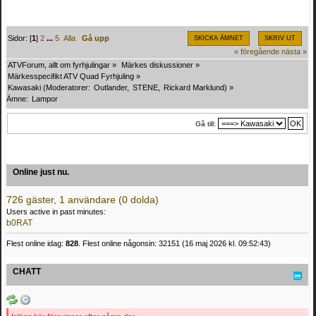
Sidor: [
1
]
2
...
5
Alla
Gå upp
SKICKA ÄMNET
SKRIV UT
« föregående
nästa »
ATVForum, allt om fyrhjulingar
»
Märkes diskussioner
»
Märkesspecifikt ATV Quad Fyrhjuling
»
Kawasaki
(Moderatorer:
Outlander
,
STENE
,
Rickard Marklund
) »
Ämne:
Lampor
Gå till:
Online just nu.
726 gäster, 1 användare (0 dolda)
Users active in past minutes:
b0RAT
Flest online idag:
828
. Flest online någonsin: 32151 (16 maj 2026 kl. 09:52:43)
CHATT