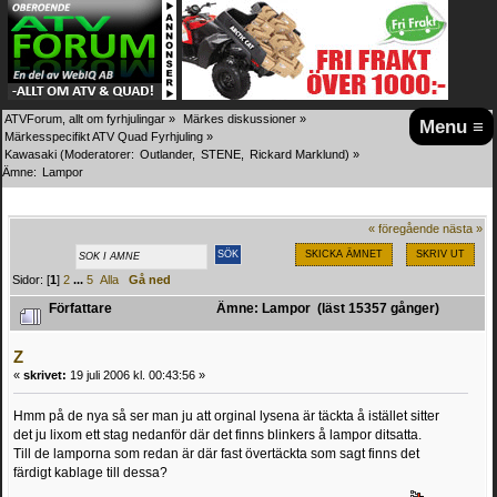
ATVForum, allt om fyrhjulingar
»
Märkes diskussioner
»
Menu ≡
Märkesspecifikt ATV Quad Fyrhjuling
»
Kawasaki
(Moderatorer:
Outlander
,
STENE
,
Rickard Marklund
) »
Ämne:
Lampor
« föregående
nästa »
SKICKA ÄMNET
SKRIV UT
Sidor: [
1
]
2
...
5
Alla
Gå ned
Författare
Ämne: Lampor (läst 15357 gånger)
Z
«
skrivet:
19 juli 2006 kl. 00:43:56 »
Hmm på de nya så ser man ju att orginal lysena är täckta å istället sitter
det ju lixom ett stag nedanför där det finns blinkers å lampor ditsatta.
Till de lamporna som redan är där fast övertäckta som sagt finns det
färdigt kablage till dessa?