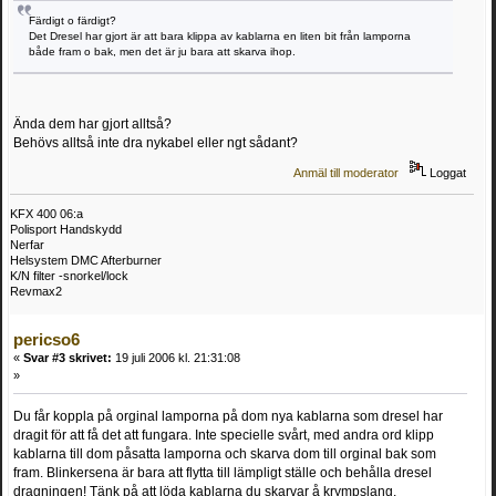
Färdigt o färdigt?
Det Dresel har gjort är att bara klippa av kablarna en liten bit från lamporna
både fram o bak, men det är ju bara att skarva ihop.
Ända dem har gjort alltså?
Behövs alltså inte dra nykabel eller ngt sådant?
Anmäl till moderator
Loggat
KFX 400 06:a
Polisport Handskydd
Nerfar
Helsystem DMC Afterburner
K/N filter -snorkel/lock
Revmax2
pericso6
«
Svar #3 skrivet:
19 juli 2006 kl. 21:31:08
»
Du får koppla på orginal lamporna på dom nya kablarna som dresel har
dragit för att få det att fungara. Inte specielle svårt, med andra ord klipp
kablarna till dom påsatta lamporna och skarva dom till orginal bak som
fram. Blinkersena är bara att flytta till lämpligt ställe och behålla dresel
dragningen! Tänk på att löda kablarna du skarvar å krympslang.