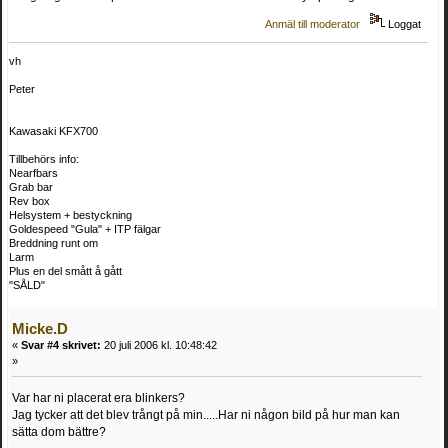
Anmäl till moderator
Loggat
vh
Peter
Kawasaki KFX700
Tillbehörs info:
Nearfbars
Grab bar
Rev box
Helsystem + bestyckning
Goldespeed "Gula" + ITP fälgar
Breddning runt om
Larm
Plus en del smått å gått
"SÅLD"
Micke.D
«
Svar #4 skrivet:
20 juli 2006 kl. 10:48:42
»
Var har ni placerat era blinkers?
Jag tycker att det blev trångt på min.....Har ni någon bild på hur man kan
sätta dom bättre?