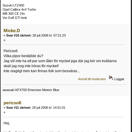
Suzuki LTZ400
Opel Calibra 4x4 Turbo
MB 300 CE 24v
Vw Golf GTI look
Micke.D
«
Svar #10 skrivet:
28 juli 2006 kl. 07:21:23
»
Pericso6
Vilka pipor beställde du?
Jag vill inte ha ett par som låter för mycket pga där jag kör om kvällarna
skall jag nog inte höras för mycket!
Inte olagligt men kan finnas folk som besväras...
Anmäl till moderator
Loggat
awasaki KFX700 Emersion Meteor Blue
pericso6
«
Svar #11 skrivet:
28 juli 2006 kl. 14:51:01
»
Hej,