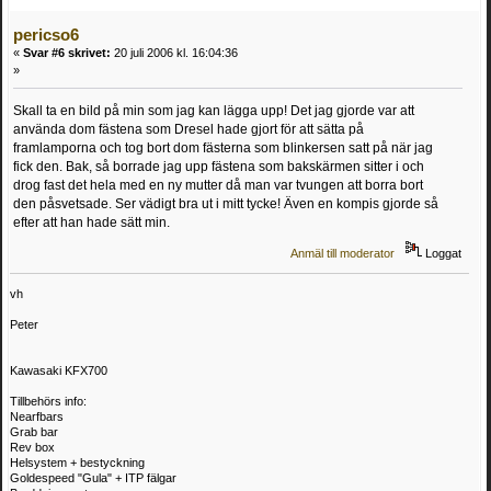
pericso6
«
Svar #6 skrivet:
20 juli 2006 kl. 16:04:36
»
Skall ta en bild på min som jag kan lägga upp! Det jag gjorde var att
använda dom fästena som Dresel hade gjort för att sätta på
framlamporna och tog bort dom fästerna som blinkersen satt på när jag
fick den. Bak, så borrade jag upp fästena som bakskärmen sitter i och
drog fast det hela med en ny mutter då man var tvungen att borra bort
den påsvetsade. Ser vädigt bra ut i mitt tycke! Även en kompis gjorde så
efter att han hade sätt min.
Anmäl till moderator
Loggat
vh
Peter
Kawasaki KFX700
Tillbehörs info:
Nearfbars
Grab bar
Rev box
Helsystem + bestyckning
Goldespeed "Gula" + ITP fälgar