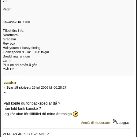
vh
Peter
Kawasaki KFX700
Tillbehörs info:
Nearfbars
Grab bar
Rev box
Helsystem + bestyckning
Goldespeed "Gula" + ITP fälgar
Breddning runt om
Larm
Plus en del smått å gått
"SÅLD"
zacka
«
Svar #9 skrivet:
28 juli 2006 kl. 00:28:27
»
Vad köpte du för backspeglar då ?
nån bild länk kanske ?
jag kör utan för tillfället då mina är trasiga
Anmäl till moderator
Loggat
VEM FAN ÄR KLOTSVENNE ?