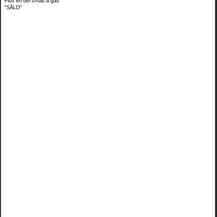
Plus en del smått å gått
"SÅLD"