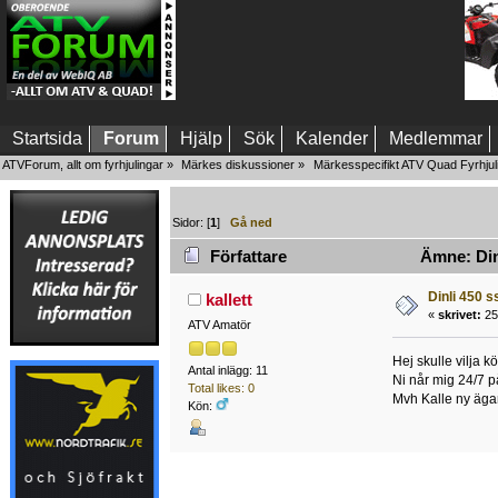
Startsida
Forum
Hjälp
Sök
Kalender
Medlemmar
ATVForum, allt om fyrhjulingar
»
Märkes diskussioner
»
Märkesspecifikt ATV Quad Fyrhjul
Sidor: [
1
]
Gå ned
Författare
Ämne: Dinl
Dinli 450 s
kallett
«
skrivet:
25
ATV Amatör
Hej skulle vilja 
Antal inlägg: 11
Ni når mig 24/7 p
Total likes: 0
Mvh Kalle ny ägar
Kön: