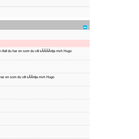
ifall du har en som du vill sÃÂÃÂ¤lja mvh Hugo
har en som du vill sÃÂ¤lja mvh Hugo