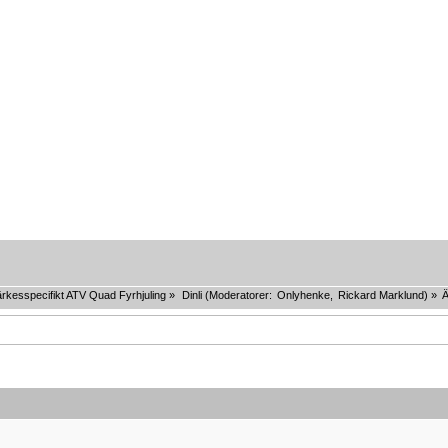
rkesspecifikt ATV Quad Fyrhjuling
»
Dinli
(Moderatorer:
Onlyhenke
,
Rickard Marklund
) »