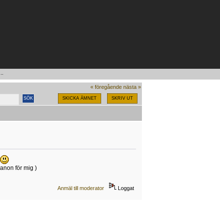
.. 
« föregående
nästa »
SKICKA ÄMNET
SKRIV UT
anon för mig )
Anmäl till moderator
Loggat