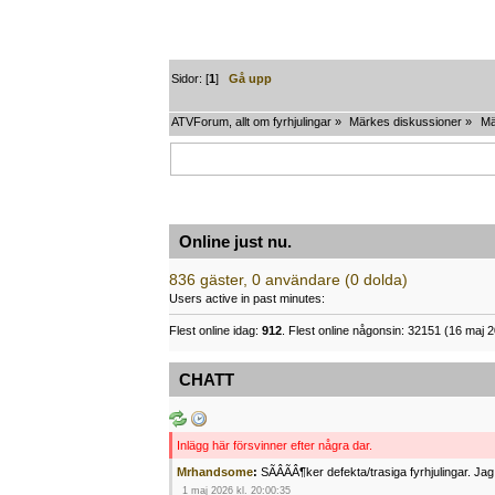
Sidor: [
1
]
Gå upp
ATVForum, allt om fyrhjulingar
»
Märkes diskussioner
»
Mä
Online just nu.
836 gäster, 0 användare (0 dolda)
Users active in past minutes:
Flest online idag:
912
. Flest online någonsin: 32151 (16 maj 2
CHATT
Inlägg här försvinner efter några dar.
Mrhandsome
:
SÃÂÃÂ¶ker defekta/trasiga fyrhjulingar. J
1 maj 2026 kl. 20:00:35