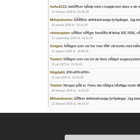
hoho2131
:
behÃ¶ver hjÃ¤lp med o koppla bort dess e de m
12 februari 2026 kl. 20:46:20
Mrhandsome
:
SÃÂ¶ker defekta/trasiga fyrhjulingar. Jag 
25 januari 2026 kl. 10:14:23
christopher
:
sÃ¶ker hÃ¶ger fotstÃ¶d till linhai 300 2006, 
17 september 2025 kl. 14:31:25
Gregee
:
NÃ¥gon som vet hur man fÃ¥r sitt konto med inlÃ
12 augusti 2025 kl. 19:00:16
Traxter
:
NÃ¥gon som vet om de finns nÃ¥got avgassystem
11 juli 2025 kl. 22:28:43
Högdahl
:
ðªð¼ðªð¼ðªð¼
12 juni 2025 kl. 23:53:36
Traxter
:
Morgon pÃ¥ er. Finns det nÃ¥gra hÃ¤ftiga mods ti
24 februari 2025 kl. 10:23:25
Mrhandsome
:
SÃ¶ker defekta/trasiga fyrhjulingar. Jag be
21 februari 2025 kl. 09:25:52
Oscar5
:
NÃ¥gon som vet vad man kan begÃ¤ra fÃ¶r en Ho
4 februari 2025 kl. 19:20:50
Oscar5
:
44
4 februari 2025 kl. 19:15:36
Greger59
:
NÃ¤gon som vet har en Cetek 500 EFI