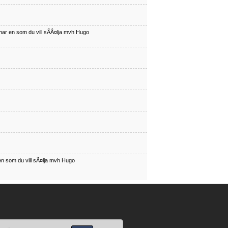
har en som du vill sÃÂ¤lja mvh Hugo
en som du vill sÃ¤lja mvh Hugo