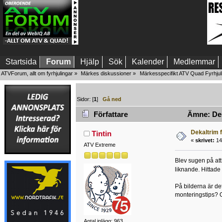
Startsida
Forum
Hjälp
Sök
Kalender
Medlemmar
ATVForum, allt om fyrhjulingar
»
Märkes diskussioner
»
Märkesspecifikt ATV Quad Fyrhjul
Sidor: [
1
]
Gå ned
Författare
Ämne: Deka
Dekaltrim f
Tintin
«
skrivet:
14 
ATV Extreme
Blev sugen på att
liknande. Hittade
På bilderna är de
monteringstips? Gi
Antal inlägg: 963