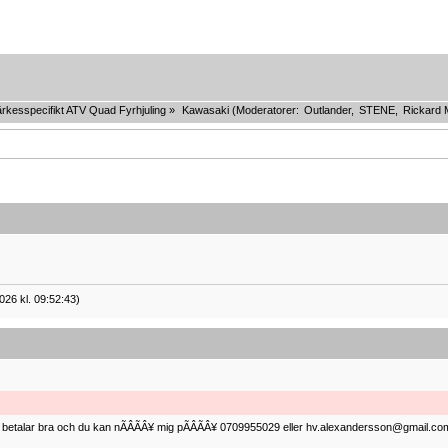
rkesspecifikt ATV Quad Fyrhjuling
»
Kawasaki
(Moderatorer:
Outlander
,
STENE
,
Rickard 
026 kl. 09:52:43)
ag betalar bra och du kan nÃÂÃÂ¥ mig pÃÂÃÂ¥ 0709955029 eller hv.alexandersson@gmail.com 