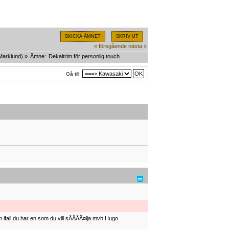
SKICKA ÄMNET
SKRIV UT
« föregående
nästa »
Marklund
) »
Ämne:
Dekaltrim för personlig touch
Gå till:
ifall du har en som du vill sÃÂÃÂ¤lja mvh Hugo