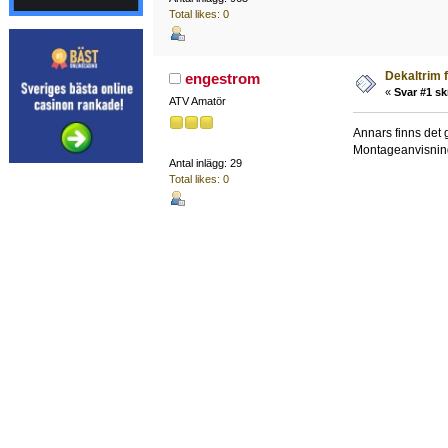
Total likes: 0
Dekaltrim f
engestrom
«
Svar #1 sk
ATV Amatör
Annars finns det 
Montageanvisning.
Antal inlägg: 29
Total likes: 0