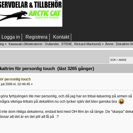
Logga in
Registrera
Kontakt
ing
»
Kawasaki
(Moderatorer:
Outlander
,
STENE
,
Rickard Marklund
) »
Ämne:
Dekaltrim fö
ltrim för personlig touch (läst 3265 gånger)
ör personlig touch
juli 2006 kl. 02:46:45 »
 göra fyrhjulingen lite mer personlig, och då jag har en tribal-tatuering på armen s
 några vikinga-tribals på dekaltrim.nu och tycker själv det blev ganska bra
t inte dom riktiga dekalerna, endast test med OH-film än så länge. De "skarpa" dek
ssar att det är en del pill att få på :?