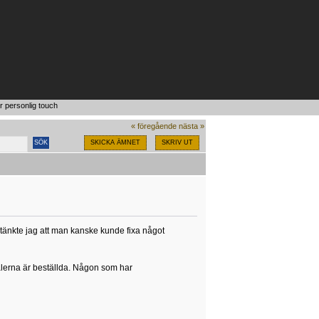
r personlig touch
« föregående
nästa »
SKICKA ÄMNET
SKRIV UT
å tänkte jag att man kanske kunde fixa något
alerna är beställda. Någon som har