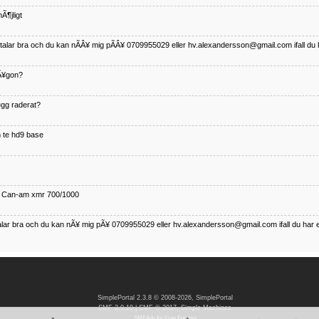
Ã¶jligt
betalar bra och du kan nÃÂ¥ mig pÃÂ¥ 0709955029 eller hv.alexandersson@gmail.com ifall du 
nÃ¥gon?
¤gg raderat?
 te hd9 base
ll Can-am xmr 700/1000
talar bra och du kan nÃ¥ mig pÃ¥ 0709955029 eller hv.alexandersson@gmail.com ifall du har 
nda TRX 350 FE 2005 med snÃ¶blad som fungerar utmÃ¤rkt .Har Ã¤rft den
SimplePortal 2.3.8 © 2008-2026, SimplePortal
SMF 2.0.19
|
SMF © 2017
,
Simple Machines
SMFAds
for
Free Forums