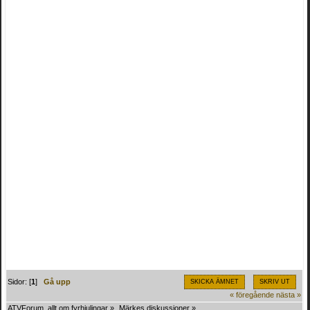
Sidor: [
1
]
Gå upp
SKICKA ÄMNET
SKRIV UT
« föregående
nästa »
ATVForum, allt om fyrhjulingar
»
Märkes diskussioner
»