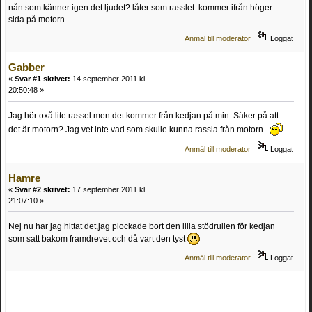
nån som känner igen det ljudet? låter som rasslet kommer ifrån höger
sida på motorn.
Anmäl till moderator
Loggat
Gabber
«
Svar #1 skrivet:
14 september 2011 kl.
20:50:48 »
Jag hör oxå lite rassel men det kommer från kedjan på min. Säker på att
det är motorn? Jag vet inte vad som skulle kunna rassla från motorn.
Anmäl till moderator
Loggat
Hamre
«
Svar #2 skrivet:
17 september 2011 kl.
21:07:10 »
Nej nu har jag hittat det,jag plockade bort den lilla stödrullen för kedjan
som satt bakom framdrevet och då vart den tyst
Anmäl till moderator
Loggat