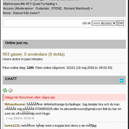
Märkesspecifikt ATV Quad Fyrhjuling
»
Access
(Moderatorer:
Outlander
,
STENE
,
Rickard Marklund
) »
Ämne:
Rassel från motor?
Gå till:
Online just nu.
953 gäster, 0 användare (0 dolda)
Users active in past minutes:
Flest online idag:
1280
. Flest online någonsin: 32151 (16 maj 2026 kl. 09:52:43)
CHATT
Inlägg här försvinner efter några dar.
Mrhandsome
:
SÃÂÃÂ¶ker defekta/trasiga fyrhjulingar. Jag betalar bra och du kan
nÃÂÃÂ¥ mig pÃÂÃÂ¥ 0709955029 eller hv.alexandersson@gmail.com ifall du har en
som du vill sÃÂÃÂ¤lja mvh Hugo
1 maj 2026 kl. 20:00:35
hoho2131
:
behÃ¶ver hjÃ¤lp med o koppla bort dess e de mÃ¶jligt