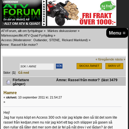
ATVForum, allt om fyrhjulingar
»
Märkes diskussioner
»
Menu ≡
Märkesspecifikt ATV Quad Fyrhjuling
»
Access
(Moderatorer:
Outlander
,
STENE
,
Rickard Marklund
) »
Ämne:
Rassel från motor?
« föregående
nästa »
SKICKA ÄMNET
SKRIV UT
Sidor: [
1
]
Gå ned
Författare
Ämne: Rassel från motor? (läst 3479
gånger)
Hamre
«
skrivet:
10 september 2011 kl. 21:54:27
»
Hej!
Jag har nyss köpt en Access 300 och när jag köpte den så lät det som lite
rassel från kedjan,men nu när jag kört ett tag och släpper på gasen så
den rullar då låter det mer som det är fel på nåt drev i vxl lådan? är det