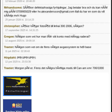
12 februari 2026 kl. 20:46:20
Mrhandsome
:
SÃÂ¶ker defekta/trasiga fyrhjulingar. Jag betalar bra och du kan nÃÂ¥
mig pÃÂ¥ 0709955029 eller hv.alexandersson@gmail.com ifall du har en som du vill
sÃÂ¤lja mvh Hugo
25 januari 2026 kl. 10:14:23
christopher
:
sÃ¶ker hÃ¶ger fotstÃ¶d till linhai 300 2006, nÃ¥gon?
17 september 2025 kl. 14:31:25
Gregee
:
NÃ¥gon som vet hur man fÃ¥r sitt konto med inlÃ¤gg raderat?
12 augusti 2025 kl. 19:00:16
Traxter
:
NÃ¥gon som vet om de finns nÃ¥got avgassystem te hd9 base
11 juli 2025 kl. 22:28:43
Högdahl
:
ðªð¼ðªð¼ðªð¼
12 juni 2025 kl. 23:53:36
Traxter
:
Morgon pÃ¥ er. Finns det nÃ¥gra hÃ¤ftiga mods till Can-am xmr 700/1000
24 februari 2025 kl. 10:23:25
Mrhandsome
:
SÃ¶ker defekta/trasiga fyrhjulingar. Jag betalar bra och du kan nÃ¥ mig
pÃ¥ 0709955029 eller hv.alexandersson@gmail.com ifall du har en som du vill sÃ¤lja
mvh Hugo
21 februari 2025 kl. 09:25:52
Oscar5
:
NÃ¥gon som vet vad man kan begÃ¤ra fÃ¶r en Honda TRX 350 FE 2005
med snÃ¶blad som fungerar utmÃ¤rkt .Har Ã¤rft den
4 februari 2025 kl. 19:20:50
Oscar5
:
44