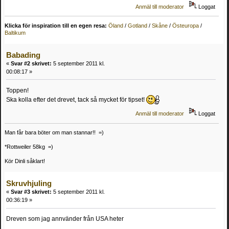
Anmäl till moderator
Loggat
Klicka för inspiration till en egen resa:
Öland
/
Gotland
/
Skåne
/
Östeuropa
/
Baltikum
Babading
«
Svar #2 skrivet:
5 september 2011 kl.
00:08:17 »
Toppen!
Ska kolla efter det drevet, tack så mycket för tipset!
Anmäl till moderator
Loggat
Man får bara böter om man stannar!! =)
*Rottweiler 58kg =)
Kör Dinli såklart!
Skruvhjuling
«
Svar #3 skrivet:
5 september 2011 kl.
00:36:19 »
Dreven som jag annvänder från USA heter