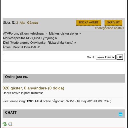
Sidor: [
1
]
2
Alla
Gå upp
SKICKA ÄMNET
SKRIV UT
« föregående
nästa »
ATVForum, allt om fyrhjulingar
»
Märkes diskussioner
»
Märkesspecifikt ATV Quad Fyrhjuling
»
Dinli
(Moderatorer:
Onlyhenke
,
Rickard Marklund
) »
Ämne:
Drev till Dinli 450 -11
Gå till:
Online just nu.
920 gäster, 0 användare (0 dolda)
Users active in past minutes:
Flest online idag:
1280
. Flest online någonsin: 32151 (16 maj 2026 kl. 09:52:43)
CHATT