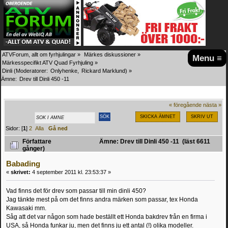
ATVForum, allt om fyrhjulingar
»
Märkes diskussioner
»
Menu ≡
Märkesspecifikt ATV Quad Fyrhjuling
»
Dinli
(Moderatorer:
Onlyhenke
,
Rickard Marklund
) »
Ämne:
Drev till Dinli 450 -11
« föregående
nästa »
SKICKA ÄMNET
SKRIV UT
Sidor: [
1
]
2
Alla
Gå ned
Författare
Ämne: Drev till Dinli 450 -11 (läst 6611
gånger)
Babading
«
skrivet:
4 september 2011 kl. 23:53:37 »
Vad finns det för drev som passar till min dinli 450?
Jag tänkte mest på om det finns andra märken som passar, tex Honda
Kawasaki mm.
Såg att det var någon som hade beställt ett Honda bakdrev från en firma i
USA, så Honda funkar ju, men det finns ju ett antal (!) olika modeller.