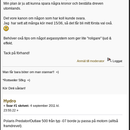
Min plan är ju att kunna spara några kronor och beställa dreven
utomlands.
Det vore kanon om någon som har koll kunde svara.
Jag har sett att många kör med 15/36, så det får bli mitt första val oxå.
Behöver oxå tips om något avgassystem som ger lite "roligare" ljud &
effekt.
Tack på förhand!
Anmäl till moderator
Loggat
Man får bara böter om man stannar!! =)
*Rottweiler 58kg =)
Kör Dinli såklart!
Hydro
«
Svar #1 skrivet:
4 september 2011 kl.
23:55:22 »
Polaris Predator/Outlaw 500 från typ -07 borde ju passa på motorn (alltså
framdrevet).