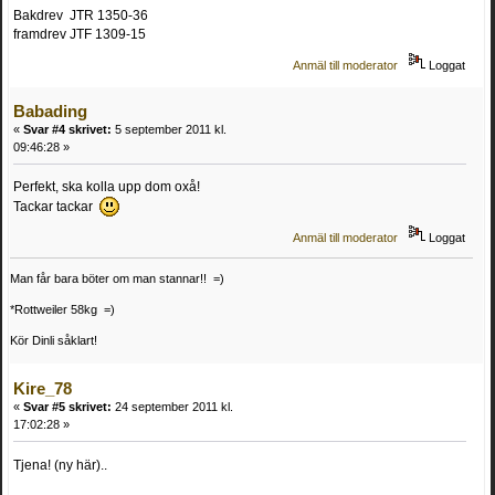
Bakdrev JTR 1350-36
framdrev JTF 1309-15
Anmäl till moderator
Loggat
Babading
«
Svar #4 skrivet:
5 september 2011 kl.
09:46:28 »
Perfekt, ska kolla upp dom oxå!
Tackar tackar
Anmäl till moderator
Loggat
Man får bara böter om man stannar!! =)
*Rottweiler 58kg =)
Kör Dinli såklart!
Kire_78
«
Svar #5 skrivet:
24 september 2011 kl.
17:02:28 »
Tjena! (ny här)..