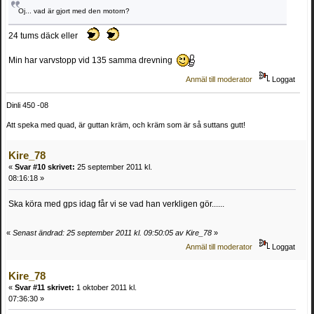
Oj... vad är gjort med den motorn?
24 tums däck eller
Min har varvstopp vid 135 samma drevning
Anmäl till moderator
Loggat
Dinli 450 -08
Att speka med quad, är guttan kräm, och kräm som är så suttans gutt!
Kire_78
«
Svar #10 skrivet:
25 september 2011 kl.
08:16:18 »
Ska köra med gps idag får vi se vad han verkligen gör......
«
Senast ändrad: 25 september 2011 kl. 09:50:05 av Kire_78
»
Anmäl till moderator
Loggat
Kire_78
«
Svar #11 skrivet:
1 oktober 2011 kl.
07:36:30 »