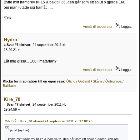
Bytte mitt framdrev till 15 & bak till 36, den går som ett spjut o gjorde 160
om man lutade sig framåt.......
/Erik
Anmäl till moderator
Loggat
Hydro
«
Svar #6 skrivet:
24 september 2011 kl.
18:20:21 »
Låt mig gissa... 160 i mätarfart?
Anmäl till moderator
Loggat
Klicka för inspiration till en egen resa:
Öland
/
Gotland
/
Skåne
/
Östeuropa
/
Baltikum
Kire_78
«
Svar #7 skrivet:
24 september 2011 kl.
19:24:59 »
Citat från: Kire_78 skrivet 24 september 2011 kl. 17:02:28
Tjena! (ny här)..
Bytte mitt framdrev till 15 & bak till 36, den går som ett spjut o gjorde 160 om