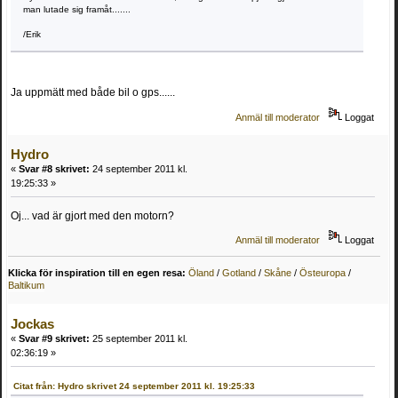
man lutade sig framåt.......
/Erik
Ja uppmätt med både bil o gps......
Anmäl till moderator
Loggat
Hydro
«
Svar #8 skrivet:
24 september 2011 kl.
19:25:33 »
Oj... vad är gjort med den motorn?
Anmäl till moderator
Loggat
Klicka för inspiration till en egen resa:
Öland
/
Gotland
/
Skåne
/
Östeuropa
/
Baltikum
Jockas
«
Svar #9 skrivet:
25 september 2011 kl.
02:36:19 »
Citat från: Hydro skrivet 24 september 2011 kl. 19:25:33