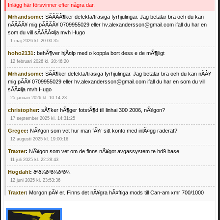
Inlägg här försvinner efter några dar.
Mrhandsome
:
SÃÂÃÂ¶ker defekta/trasiga fyrhjulingar. Jag betalar bra och du kan
nÃÂÃÂ¥ mig pÃÂÃÂ¥ 0709955029 eller hv.alexandersson@gmail.com ifall du har en
som du vill sÃÂÃÂ¤lja mvh Hugo
1 maj 2026 kl. 20:00:35
hoho2131
:
behÃ¶ver hjÃ¤lp med o koppla bort dess e de mÃ¶jligt
12 februari 2026 kl. 20:46:20
Mrhandsome
:
SÃÂ¶ker defekta/trasiga fyrhjulingar. Jag betalar bra och du kan nÃÂ¥
mig pÃÂ¥ 0709955029 eller hv.alexandersson@gmail.com ifall du har en som du vill
sÃÂ¤lja mvh Hugo
25 januari 2026 kl. 10:14:23
christopher
:
sÃ¶ker hÃ¶ger fotstÃ¶d till linhai 300 2006, nÃ¥gon?
17 september 2025 kl. 14:31:25
Gregee
:
NÃ¥gon som vet hur man fÃ¥r sitt konto med inlÃ¤gg raderat?
12 augusti 2025 kl. 19:00:16
Traxter
:
NÃ¥gon som vet om de finns nÃ¥got avgassystem te hd9 base
11 juli 2025 kl. 22:28:43
Högdahl
:
ðªð¼ðªð¼ðªð¼
12 juni 2025 kl. 23:53:36
Traxter
:
Morgon pÃ¥ er. Finns det nÃ¥gra hÃ¤ftiga mods till Can-am xmr 700/1000
24 februari 2025 kl. 10:23:25
Mrhandsome
:
SÃ¶ker defekta/trasiga fyrhjulingar. Jag betalar bra och du kan nÃ¥ mig