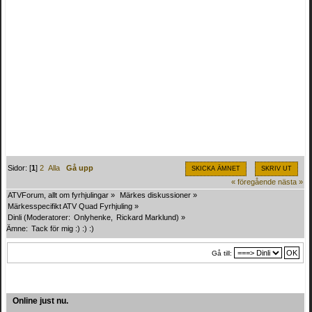
Sidor: [
1
]
2
Alla
Gå upp
SKICKA ÄMNET
SKRIV UT
« föregående
nästa »
ATVForum, allt om fyrhjulingar
»
Märkes diskussioner
»
Märkesspecifikt ATV Quad Fyrhjuling
»
Dinli
(Moderatorer:
Onlyhenke
,
Rickard Marklund
) »
Ämne:
Tack för mig :) :) :)
Gå till:
Online just nu.