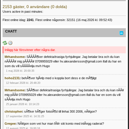
2153 gäster, 0 användare (0 dolda)
Users active in past minutes:
Flest online idag:
2241
. Flest online någonsin: 32151 (16 maj 2026 kl. 09:52:43)
CHATT
Inlägg här försvinner efter några dar.
Mrhandsome
:
SÃÂÃÂ¶ker defekta/trasiga fyrhjulingar. Jag betalar bra och du kan
nÃÂÃÂ¥ mig pÃÂÃÂ¥ 0709955029 eller hv.alexandersson@gmail.com ifall du har en
som du vill sÃÂÃÂ¤lja mvh Hugo
1 maj 2026 kl. 20:00:35
hoho2131
:
behÃ¶ver hjÃ¤lp med o koppla bort dess e de mÃ¶jligt
12 februari 2026 kl. 20:46:20
Mrhandsome
:
SÃÂ¶ker defekta/trasiga fyrhjulingar. Jag betalar bra och du kan nÃÂ¥
mig pÃÂ¥ 0709955029 eller hv.alexandersson@gmail.com ifall du har en som du vill
sÃÂ¤lja mvh Hugo
25 januari 2026 kl. 10:14:23
christopher
:
sÃ¶ker hÃ¶ger fotstÃ¶d till linhai 300 2006, nÃ¥gon?
17 september 2025 kl. 14:31:25
Gregee
:
NÃ¥gon som vet hur man fÃ¥r sitt konto med inlÃ¤gg raderat?
12 augusti 2025 kl. 19:00:16