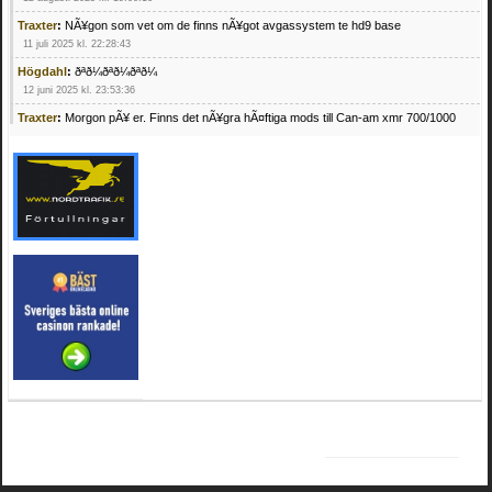
Traxter
:
NÃ¥gon som vet om de finns nÃ¥got avgassystem te hd9 base
11 juli 2025 kl. 22:28:43
Högdahl
:
ðªð¼ðªð¼ðªð¼
12 juni 2025 kl. 23:53:36
Traxter
:
Morgon pÃ¥ er. Finns det nÃ¥gra hÃ¤ftiga mods till Can-am xmr 700/1000
24 februari 2025 kl. 10:23:25
Mrhandsome
:
SÃ¶ker defekta/trasiga fyrhjulingar. Jag betalar bra och du kan nÃ¥ mig
pÃ¥ 0709955029 eller hv.alexandersson@gmail.com ifall du har en som du vill sÃ¤lja
mvh Hugo
21 februari 2025 kl. 09:25:52
Oscar5
:
NÃ¥gon som vet vad man kan begÃ¤ra fÃ¶r en Honda TRX 350 FE 2005
med snÃ¶blad som fungerar utmÃ¤rkt .Har Ã¤rft den
4 februari 2025 kl. 19:20:50
Oscar5
:
44
4 februari 2025 kl. 19:15:36
Greger59
:
NÃ¤gon som vet har en Cetek 500 EFI
15 januari 2025 kl. 23:49:44
Mrhandsome
:
SÃÂ¶ker defekta/trasiga fyrhjulingar. Jag betalar bra och du kan nÃÂ¥
mig pÃÂ¥ 0709955029 eller hv.alexandersson@gmail.com ifall du har en som du vill
sÃÂ¤lja mvh Hugo
4 januari 2025 kl. 00:28:39
kampersvik
:
schema vaccumssangar cf moto 500 2013