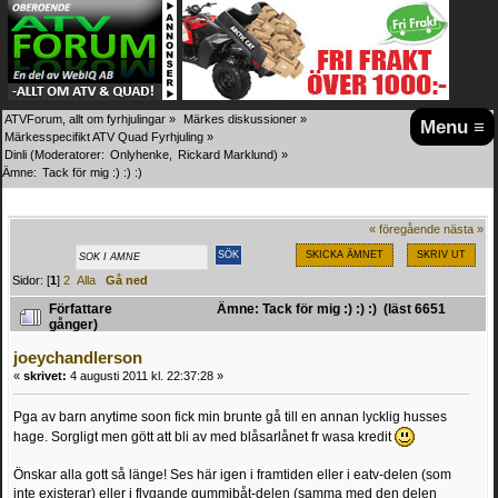
ATVForum, allt om fyrhjulingar
»
Märkes diskussioner
»
Menu ≡
Märkesspecifikt ATV Quad Fyrhjuling
»
Dinli
(Moderatorer:
Onlyhenke
,
Rickard Marklund
) »
Ämne:
Tack för mig :) :) :)
« föregående
nästa »
SKICKA ÄMNET
SKRIV UT
Sidor: [
1
]
2
Alla
Gå ned
Författare
Ämne: Tack för mig :) :) :) (läst 6651
gånger)
joeychandlerson
«
skrivet:
4 augusti 2011 kl. 22:37:28 »
Pga av barn anytime soon fick min brunte gå till en annan lycklig husses
hage. Sorgligt men gött att bli av med blåsarlånet fr wasa kredit
Önskar alla gott så länge! Ses här igen i framtiden eller i eatv-delen (som
inte existerar) eller i flygande gummibåt-delen (samma med den delen