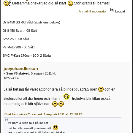
Detsamma önskar jag dig så klart
Stort grattis till barnet!!
Anmäl till moderator
Loggat
Dinli 450 SS -08 Såld (abstinens deluxe)
Dinli 450 Svart - 08 Såld
Smc 250 - 08 Såld
Ps Moto 200 - 08 Såld
SMC F-Kart 170cc - 10 X 2 Sålda
joeychandlerson
«
Svar #6 skrivet:
5 augusti 2011 kl.
18:55:41 »
Ja så fort jag får valet att prioritera så blir det quad/atv igen
och en
skoterpulka att dra tjejen och lillan i
troligtvis blir lillan också
motortokig och kör själv snart
Citat från: nicke71 skrivet 4 augusti 2011 kl. 23:30:24
tre barn & stort hus på landet
det handlar om att prioritera rätt
jag tror att du snart är till baka i atv träsket