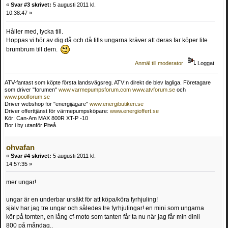
«
Svar #3 skrivet:
5 augusti 2011 kl.
10:38:47 »
Håller med, lycka till.
Hoppas vi hör av dig då och då tills ungarna kräver att deras far köper lite
brumbrum till dem.
Anmäl till moderator
Loggat
ATV-fantast som köpte första landsvägsreg. ATV:n direkt de blev lagliga. Företagare
som driver "forumen"
www.varmepumpsforum.com
www.atvforum.se
och
www.poolforum.se
Driver webshop för "energijägare"
www.energibutiken.se
Driver offerttjänst för värmepumpsköpare:
www.energioffert.se
Kör: Can-Am MAX 800R XT-P -10
Bor i by utanför Piteå.
ohvafan
«
Svar #4 skrivet:
5 augusti 2011 kl.
14:57:35 »
mer ungar!
ungar är en underbar ursäkt för att köpa/köra fyrhjuling!
själv har jag tre ungar och således tre fyrhjulingar! en mini som ungarna
kör på tomten, en lång cf-moto som tanten får ta nu när jag får min dinli
800 på måndag..