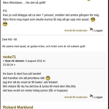
Men tillsvidare.....Ha det så gött!!
PS.
Kan ju oxå tillägga att ca den 7 januari, smäller det andra gången för mig.
Men finns nog inget som skulle kunna få mig att ge upp min quad.
Anmäl till moderator
Loggat
Dinli 450 -08
Att speka med quad, är guttan kräm, och kräm som är så suttans gutt!
nicke71
«
Svar #2 skrivet:
4 augusti 2011 kl.
23:30:24 »
tre barn & stort hus på landet
det handlar om att prioritera rätt
jag tror att du snart är till baka i atv träsket
tills vidare får du ha det bra & lycka till med den lille,lilla
det kan ev.bli en motor tokig junior (får vi hoppas)
Anmäl till moderator
Loggat
Rickard Marklund