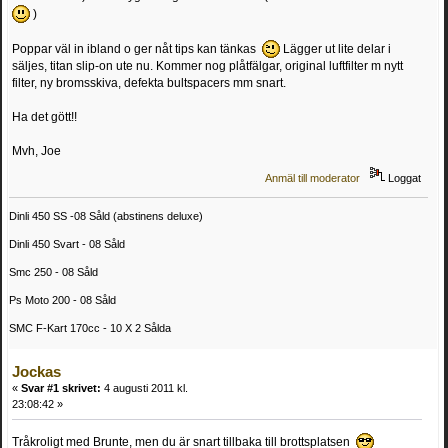
)
Poppar väl in ibland o ger nåt tips kan tänkas
Lägger ut lite delar i
säljes, titan slip-on ute nu. Kommer nog plåtfälgar, original luftfilter m nytt
filter, ny bromsskiva, defekta bultspacers mm snart.
Ha det gött!!
Mvh, Joe
Anmäl till moderator
Loggat
Dinli 450 SS -08 Såld (abstinens deluxe)
Dinli 450 Svart - 08 Såld
Smc 250 - 08 Såld
Ps Moto 200 - 08 Såld
SMC F-Kart 170cc - 10 X 2 Sålda
Jockas
«
Svar #1 skrivet:
4 augusti 2011 kl.
23:08:42 »
Tråkroligt med Brunte, men du är snart tillbaka till brottsplatsen