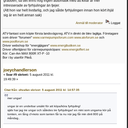
grabben, så det finns nog ingen automatik med att killar är mer
intresserade av fyrhjulingar än tjejer.
(Att hon var helt livsfarlig, och jag sålde fyrhjulingen innan hon kört ihjäl
sig är en helt annan sak)
Anmäl till moderator
Loggat
ATV-fantast som köpte första landsvägsreg. ATV:n direkt de blev lagliga. Företagare
som driver "forumen"
www.varmepumpsforum.com
www.atvforum.se
och
www.poolforum.se
Driver webshop för "energijägare"
www.energibutiken.se
Driver offerttjänst för värmepumpsköpare:
www.energioffert.se
Kör: Can-Am MAX 800R XT-P -10
Bor i by utanför Piteå.
joeychandlerson
«
Svar #9 skrivet:
5 augusti 2011 kl.
19:49:39 »
Citat från: ohvafan skrivet 5 augusti 2011 kl. 14:57:35
mer ungar!
ungar är en underbar ursäkt för att köpa/köra fyrhjuling!
själv har jag tre ungar och således tre fyrhjulingar! en mini som ungarna kör på
tomten, en lång cf-moto som tanten får ta nu när jag får min dinli 800 på
måndag..