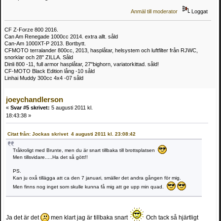
Anmäl till moderator
Loggat
CF Z-Forze 800 2016.
Can Am Renegade 1000cc 2014. extra allt. såld
Can-Am 1000XT-P 2013. Bortbytt.
CFMOTO terralander 800cc, 2013, hasplåtar, helsystem och luftfilter från RJWC,
snorklar och 28" ZILLA. Såld
Dinli 800 -11, full armor hasplåtar, 27"bighorn, variatorkittad. såld!
CF-MOTO Black Edition lång -10 såld
Linhai Muddy 300cc 4x4 -07 såld
joeychandlerson
«
Svar #5 skrivet:
5 augusti 2011 kl.
18:43:38 »
Citat från: Jockas skrivet 4 augusti 2011 kl. 23:08:42
Tråkroligt med Brunte, men du är snart tillbaka till brottsplatsen
Men tillsvidare.....Ha det så gött!!
PS.
Kan ju oxå tillägga att ca den 7 januari, smäller det andra gången för mig.
Men finns nog inget som skulle kunna få mig att ge upp min quad.
Ja det är det
men klart jag är tillbaka snart
Och tack så hjärtligt