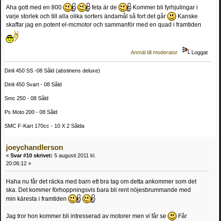
Aha gott med en 800
feta är de
Kommer bli fyrhjulingar i
varje storlek och till alla olika sorters ändamål så fort det går
Kanske
skaffar jag en potent el-mcmotor och sammanför med en quad i framtiden
Anmäl till moderator
Loggat
Dinli 450 SS -08 Såld (abstinens deluxe)
Dinli 450 Svart - 08 Såld
Smc 250 - 08 Såld
Ps Moto 200 - 08 Såld
SMC F-Kart 170cc - 10 X 2 Sålda
joeychandlerson
«
Svar #10 skrivet:
5 augusti 2011 kl.
20:06:12 »
Haha nu får det räcka med barn ett bra tag om detta ankommer som det
ska. Det kommer förhoppningsvis bara bli rent nöjesbrummande med
min käresta i framtiden
Jag tror hon kommer bli intresserad av motorer men vi får se
Får