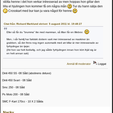
stötta henne i det hon verkar intresserad av men hoppas hon gillar den
lilla el hjulingen hon kommer få om några mån
Tur du hann sälja den
Crosskart med bur kan ju vara något för henne
Citat från: Rickard Marklund skrivet 5 augusti 2011 kl. 19:48:27
Eller så får du "brumma" lite med mamman, så lillan får en lillebror.
Men, i vår familj har faktiskt dottern varit mer intresserad av maskiner än
grabben, så det finns nog ingen automatik med att killar är mer intresserade av
fyrhjulingar än tjejer.
(Att hon var helt livsfarlig, och jag sålde fyrhjulingen innan hon kört ihjäl sig är
en helt annan sak)
Anmäl till moderator
Loggat
Dinli 450 SS -08 Såld (abstinens deluxe)
Dinli 450 Svart - 08 Såld
Smc 250 - 08 Såld
Ps Moto 200 - 08 Såld
SMC F-Kart 170cc - 10 X 2 Sålda
Nacky