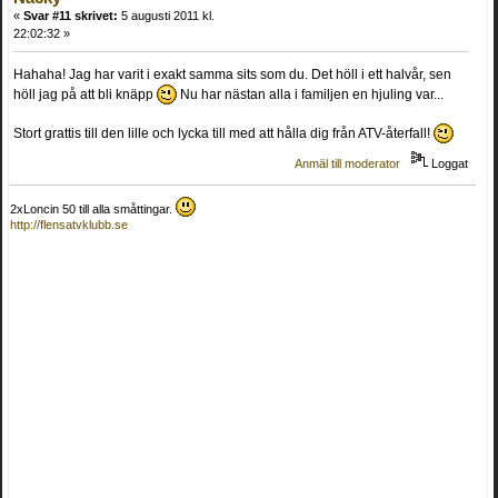
«
Svar #11 skrivet:
5 augusti 2011 kl.
22:02:32 »
Hahaha! Jag har varit i exakt samma sits som du. Det höll i ett halvår, sen
höll jag på att bli knäpp
Nu har nästan alla i familjen en hjuling var...
Stort grattis till den lille och lycka till med att hålla dig från ATV-återfall!
Anmäl till moderator
Loggat
2xLoncin 50 till alla småttingar.
http://flensatvklubb.se