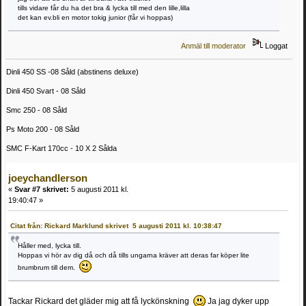
tills vidare får du ha det bra & lycka till med den lille,lilla
det kan ev.bli en motor tokig junior (får vi hoppas)
Anmäl till moderator
Loggat
Dinli 450 SS -08 Såld (abstinens deluxe)
Dinli 450 Svart - 08 Såld
Smc 250 - 08 Såld
Ps Moto 200 - 08 Såld
SMC F-Kart 170cc - 10 X 2 Sålda
joeychandlerson
«
Svar #7 skrivet:
5 augusti 2011 kl.
19:40:47 »
Citat från: Rickard Marklund skrivet 5 augusti 2011 kl. 10:38:47
Håller med, lycka till.
Hoppas vi hör av dig då och då tills ungarna kräver att deras far köper lite
brumbrum till dem.
Tackar Rickard det gläder mig att få lyckönskning
Ja jag dyker upp