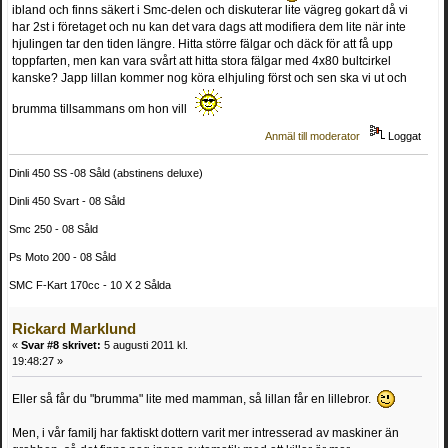
ibland och finns säkert i Smc-delen och diskuterar lite vägreg gokart då vi
har 2st i företaget och nu kan det vara dags att modifiera dem lite när inte
hjulingen tar den tiden längre. Hitta större fälgar och däck för att få upp
toppfarten, men kan vara svårt att hitta stora fälgar med 4x80 bultcirkel
kanske? Japp lillan kommer nog köra elhjuling först och sen ska vi ut och
brumma tillsammans om hon vill
Anmäl till moderator
Loggat
Dinli 450 SS -08 Såld (abstinens deluxe)
Dinli 450 Svart - 08 Såld
Smc 250 - 08 Såld
Ps Moto 200 - 08 Såld
SMC F-Kart 170cc - 10 X 2 Sålda
Rickard Marklund
«
Svar #8 skrivet:
5 augusti 2011 kl.
19:48:27 »
Eller så får du "brumma" lite med mamman, så lillan får en lillebror.
Men, i vår familj har faktiskt dottern varit mer intresserad av maskiner än