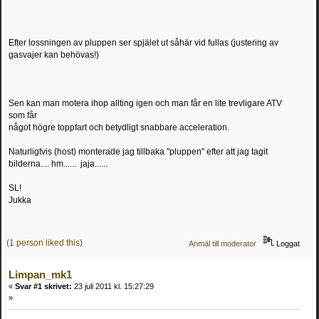
Efter lossningen av pluppen ser spjälet ut såhär vid fullas (justering av
gasvajer kan behövas!)
Sen kan man motera ihop allting igen och man får en lite trevligare ATV
som får
något högre toppfart och betydligt snabbare acceleration.
Naturligtvis (host) monterade jag tillbaka "pluppen" efter att jag tagit
bilderna.... hm...... jaja......
SL!
Jukka
(1 person liked this)
Anmäl till moderator
Loggat
Limpan_mk1
«
Svar #1 skrivet:
23 juli 2011 kl. 15:27:29
»