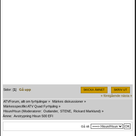
Sidor: [
1
]
Gå upp
SKICKA ÄMNET
SKRIV UT
« föregående
nästa »
ATVForum, allt om fyrhjulingar
»
Märkes diskussioner
»
Märkesspecifikt ATV Quad Fyrhjuling
»
Hisun/Hsun
(Moderatorer:
Outlander
,
STENE
,
Rickard Marklund
) »
Ämne:
Avstrypning Hisun 500 EFI
Gå till: