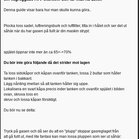
Denna guide visar bara hur man skulle kunna göra..
Plocka loss sadel, luftreningsburk och luftfilter, titta in i hålet och ser det ut
såhär när du har gasen på fullt är din maskin strypt:
spjälet öppnar inte mer än ca 65<->70%
Du bör inte göra följande då det strider mot lagen
Ta loss sidokåpor och kåpan ovanför tanken, lossa 2 bultar som håller
tanken i bakkant.
Lägg nånting imellan så att tanken håller sig uppe.
Lokalisera en svart kåpa precis inder tanken och ovanför spjälet i bilden
ovan, skruva loss en
skruv och lossa kåpan försiktigt.
Du bör nu se detta:
Tryck på gasen och då ser du att en "plupp" stoppar gasreglaget från
att gå fullt ut, med lite fantasi kan man lossa pluppen som ser ut såhär: