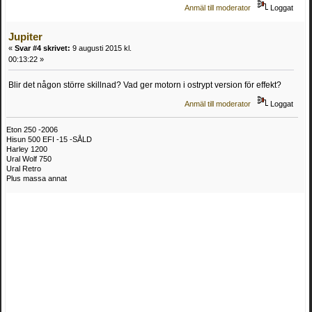
Anmäl till moderator
Loggat
Jupiter
«
Svar #4 skrivet:
9 augusti 2015 kl.
00:13:22 »
Blir det någon större skillnad? Vad ger motorn i ostrypt version för effekt?
Anmäl till moderator
Loggat
Eton 250 -2006
Hisun 500 EFI -15 -SÅLD
Harley 1200
Ural Wolf 750
Ural Retro
Plus massa annat