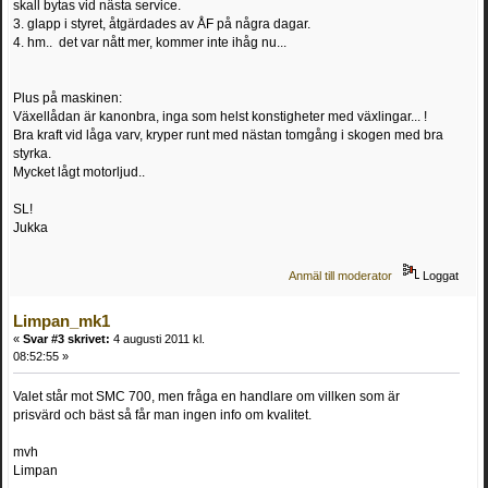
skall bytas vid nästa service.
3. glapp i styret, åtgärdades av ÅF på några dagar.
4. hm.. det var nått mer, kommer inte ihåg nu...
Plus på maskinen:
Växellådan är kanonbra, inga som helst konstigheter med växlingar... !
Bra kraft vid låga varv, kryper runt med nästan tomgång i skogen med bra
styrka.
Mycket lågt motorljud..
SL!
Jukka
Anmäl till moderator
Loggat
Limpan_mk1
«
Svar #3 skrivet:
4 augusti 2011 kl.
08:52:55 »
Valet står mot SMC 700, men fråga en handlare om villken som är
prisvärd och bäst så får man ingen info om kvalitet.
mvh
Limpan