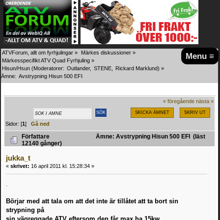
ATVForum, allt om fyrhjulingar
»
Märkes diskussioner
»
Menu ≡
Märkesspecifikt ATV Quad Fyrhjuling
»
Hisun/Hsun
(Moderatorer:
Outlander
,
STENE
,
Rickard Marklund
) »
Ämne:
Avstrypning Hisun 500 EFI
« föregående
nästa »
SKICKA ÄMNET
SKRIV UT
Sidor: [
1
]
Gå ned
Författare
Ämne: Avstrypning Hisun 500 EFI (läst
12140 gånger)
jukka_t
«
skrivet:
16 april 2011 kl. 15:28:34 »
.
Börjar med att tala om att det inte är tillåtet att ta bort sin
strypning på
sin vägreggade ATV eftersom den får max ha 15kw.