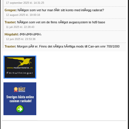
17 september 2025 kl. 14:31:25
Gregee
:
NÃ¥gon som vet hur man fÃ¥r sitt konto med inlÃ¤gg raderat?
12 augusti 2025 kl. 19:00:16
Traxter
:
NÃ¥gon som vet om de finns nÃ¥got avgassystem te hd9 base
11 juli 2025 kl. 22:28:43
Högdahl
:
ðªð¼ðªð¼ðªð¼
12 juni 2025 kl. 23:53:36
Traxter
:
Morgon pÃ¥ er. Finns det nÃ¥gra hÃ¤ftiga mods till Can-am xmr 700/1000
24 februari 2025 kl. 10:23:25
Mrhandsome
:
SÃ¶ker defekta/trasiga fyrhjulingar. Jag betalar bra och du kan nÃ¥ mig
pÃ¥ 0709955029 eller hv.alexandersson@gmail.com ifall du har en som du vill sÃ¤lja
mvh Hugo
21 februari 2025 kl. 09:25:52
Oscar5
:
NÃ¥gon som vet vad man kan begÃ¤ra fÃ¶r en Honda TRX 350 FE 2005
med snÃ¶blad som fungerar utmÃ¤rkt .Har Ã¤rft den
4 februari 2025 kl. 19:20:50
Oscar5
:
44
4 februari 2025 kl. 19:15:36
Greger59
:
NÃ¤gon som vet har en Cetek 500 EFI
15 januari 2025 kl. 23:49:44
Mrhandsome
:
SÃÂ¶ker defekta/trasiga fyrhjulingar. Jag betalar bra och du kan nÃÂ¥
mig pÃÂ¥ 0709955029 eller hv.alexandersson@gmail.com ifall du har en som du vill