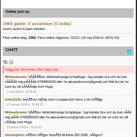
Online just nu.
1864 gäster, 0 användare (0 dolda)
Users active in past minutes:
Flest online idag:
2392
. Flest online någonsin: 32151 (16 maj 2026 kl. 09:52:43)
CHATT
Inlägg här försvinner efter några dar.
Mrhandsome
:
SÃÂÃÂ¶ker defekta/trasiga fyrhjulingar. Jag betalar bra och du kan
nÃÂÃÂ¥ mig pÃÂÃÂ¥ 0709955029 eller hv.alexandersson@gmail.com ifall du har en
som du vill sÃÂÃÂ¤lja mvh Hugo
1 maj 2026 kl. 20:00:35
hoho2131
:
behÃ¶ver hjÃ¤lp med o koppla bort dess e de mÃ¶jligt
12 februari 2026 kl. 20:46:20
Mrhandsome
:
SÃÂ¶ker defekta/trasiga fyrhjulingar. Jag betalar bra och du kan nÃÂ¥
mig pÃÂ¥ 0709955029 eller hv.alexandersson@gmail.com ifall du har en som du vill
sÃÂ¤lja mvh Hugo
25 januari 2026 kl. 10:14:23
christopher
:
sÃ¶ker hÃ¶ger fotstÃ¶d till linhai 300 2006, nÃ¥gon?