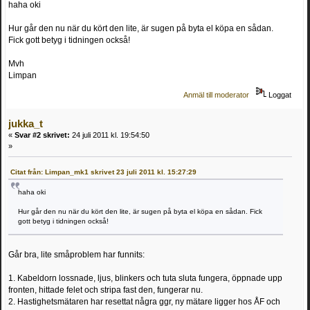
haha oki
Hur går den nu när du kört den lite, är sugen på byta el köpa en sådan.
Fick gott betyg i tidningen också!
Mvh
Limpan
Anmäl till moderator
Loggat
jukka_t
«
Svar #2 skrivet:
24 juli 2011 kl. 19:54:50
»
Citat från: Limpan_mk1 skrivet 23 juli 2011 kl. 15:27:29
haha oki
Hur går den nu när du kört den lite, är sugen på byta el köpa en sådan. Fick
gott betyg i tidningen också!
Går bra, lite småproblem har funnits:
1. Kabeldorn lossnade, ljus, blinkers och tuta sluta fungera, öppnade upp
fronten, hittade felet och stripa fast den, fungerar nu.
2. Hastighetsmätaren har resettat några ggr, ny mätare ligger hos ÅF och