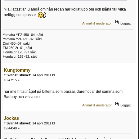
Nja, lättast är ju ändå om nån redan har kollat upp om och isåna fall vilka
belägg som passar
Anmäl till moderator
Loggat
Yamaha YFZ 450 -04, såld
Yamaha YZF R1 -02, såld
Dinli 450 -07, såld
TM 250 2t -01, såld
Honda cr 125 -97 såld
Honda cr 125 -92, såld
Kungtommy
«
Svar #3 skrivet:
14 april 2011 kl.
18:47:15 »
har inte hittat något på biltema som passar, däremot är det samma som
Badboy och vissa smc
Anmäl till moderator
Loggat
Jockas
«
Svar #4 skrivet:
14 april 2011 kl.
19:44:40 »