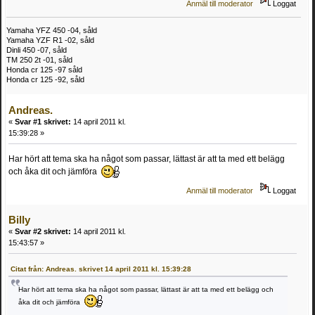
Anmäl till moderator
Loggat
Yamaha YFZ 450 -04, såld
Yamaha YZF R1 -02, såld
Dinli 450 -07, såld
TM 250 2t -01, såld
Honda cr 125 -97 såld
Honda cr 125 -92, såld
Andreas.
«
Svar #1 skrivet:
14 april 2011 kl.
15:39:28 »
Har hört att tema ska ha något som passar, lättast är att ta med ett belägg
och åka dit och jämföra
Anmäl till moderator
Loggat
Billy
«
Svar #2 skrivet:
14 april 2011 kl.
15:43:57 »
Citat från: Andreas. skrivet 14 april 2011 kl. 15:39:28
Har hört att tema ska ha något som passar, lättast är att ta med ett belägg och
åka dit och jämföra