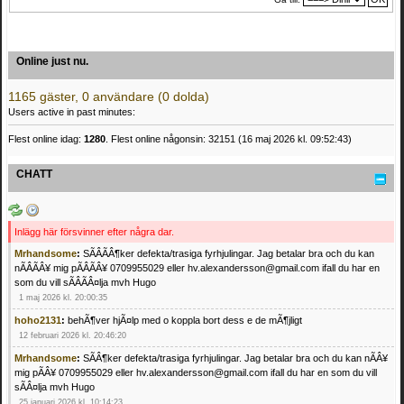
Online just nu.
1165 gäster, 0 användare (0 dolda)
Users active in past minutes:
Flest online idag:
1280
. Flest online någonsin: 32151 (16 maj 2026 kl. 09:52:43)
CHATT
Inlägg här försvinner efter några dar.
Mrhandsome
:
SÃÂÃÂ¶ker defekta/trasiga fyrhjulingar. Jag betalar bra och du kan
nÃÂÃÂ¥ mig pÃÂÃÂ¥ 0709955029 eller hv.alexandersson@gmail.com ifall du har en
som du vill sÃÂÃÂ¤lja mvh Hugo
1 maj 2026 kl. 20:00:35
hoho2131
:
behÃ¶ver hjÃ¤lp med o koppla bort dess e de mÃ¶jligt
12 februari 2026 kl. 20:46:20
Mrhandsome
:
SÃÂ¶ker defekta/trasiga fyrhjulingar. Jag betalar bra och du kan nÃÂ¥
mig pÃÂ¥ 0709955029 eller hv.alexandersson@gmail.com ifall du har en som du vill
sÃÂ¤lja mvh Hugo
25 januari 2026 kl. 10:14:23