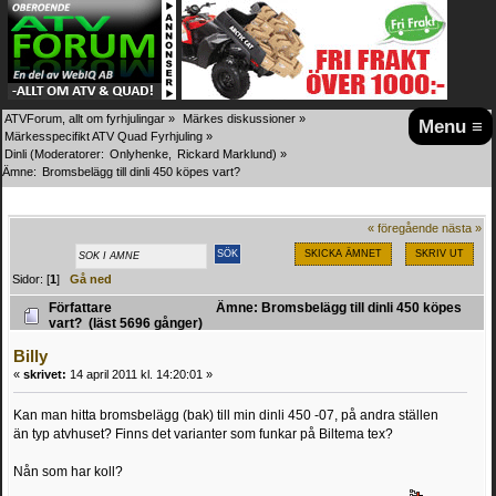
ATVForum, allt om fyrhjulingar
»
Märkes diskussioner
»
Menu ≡
Märkesspecifikt ATV Quad Fyrhjuling
»
Dinli
(Moderatorer:
Onlyhenke
,
Rickard Marklund
) »
Ämne:
Bromsbelägg till dinli 450 köpes vart?
« föregående
nästa »
SKICKA ÄMNET
SKRIV UT
Sidor: [
1
]
Gå ned
Författare
Ämne: Bromsbelägg till dinli 450 köpes
vart? (läst 5696 gånger)
Billy
«
skrivet:
14 april 2011 kl. 14:20:01 »
Kan man hitta bromsbelägg (bak) till min dinli 450 -07, på andra ställen
än typ atvhuset? Finns det varianter som funkar på Biltema tex?
Nån som har koll?