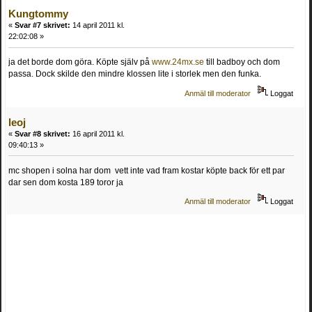
Kungtommy
«
Svar #7 skrivet:
14 april 2011 kl.
22:02:08 »
ja det borde dom göra. Köpte själv på
www.24mx.se
till badboy och dom
passa. Dock skilde den mindre klossen lite i storlek men den funka.
Anmäl till moderator
Loggat
leoj
«
Svar #8 skrivet:
16 april 2011 kl.
09:40:13 »
mc shopen i solna har dom vett inte vad fram kostar köpte back för ett par
dar sen dom kosta 189 toror ja
Anmäl till moderator
Loggat