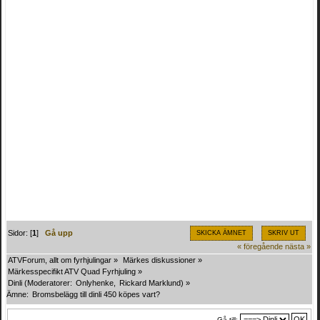
Sidor: [
1
]
Gå upp
SKICKA ÄMNET
SKRIV UT
« föregående
nästa »
ATVForum, allt om fyrhjulingar
»
Märkes diskussioner
»
Märkesspecifikt ATV Quad Fyrhjuling
»
Dinli
(Moderatorer:
Onlyhenke
,
Rickard Marklund
) »
Ämne:
Bromsbelägg till dinli 450 köpes vart?
Gå till: