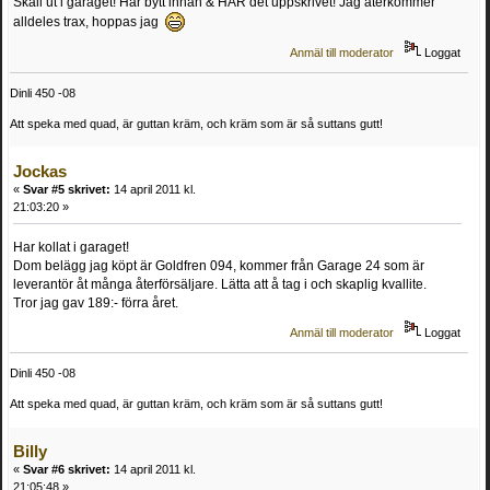
Skall ut i garaget! Har bytt innan & HAR det uppskrivet! Jag återkommer
alldeles trax, hoppas jag
Anmäl till moderator
Loggat
Dinli 450 -08
Att speka med quad, är guttan kräm, och kräm som är så suttans gutt!
Jockas
«
Svar #5 skrivet:
14 april 2011 kl.
21:03:20 »
Har kollat i garaget!
Dom belägg jag köpt är Goldfren 094, kommer från Garage 24 som är
leverantör åt många återförsäljare. Lätta att å tag i och skaplig kvallite.
Tror jag gav 189:- förra året.
Anmäl till moderator
Loggat
Dinli 450 -08
Att speka med quad, är guttan kräm, och kräm som är så suttans gutt!
Billy
«
Svar #6 skrivet:
14 april 2011 kl.
21:05:48 »