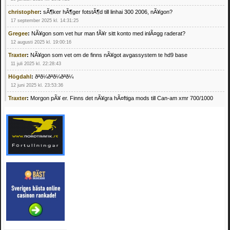
christopher
:
sÃ¶ker hÃ¶ger fotstÃ¶d till linhai 300 2006, nÃ¥gon?
17 september 2025 kl. 14:31:25
Gregee
:
NÃ¥gon som vet hur man fÃ¥r sitt konto med inlÃ¤gg raderat?
12 augusti 2025 kl. 19:00:16
Traxter
:
NÃ¥gon som vet om de finns nÃ¥got avgassystem te hd9 base
11 juli 2025 kl. 22:28:43
Högdahl
:
ðªð¼ðªð¼ðªð¼
12 juni 2025 kl. 23:53:36
Traxter
:
Morgon pÃ¥ er. Finns det nÃ¥gra hÃ¤ftiga mods till Can-am xmr 700/1000
24 februari 2025 kl. 10:23:25
Mrhandsome
:
SÃ¶ker defekta/trasiga fyrhjulingar. Jag betalar bra och du kan nÃ¥ mig
pÃ¥ 0709955029 eller hv.alexandersson@gmail.com ifall du har en som du vill sÃ¤lja
mvh Hugo
21 februari 2025 kl. 09:25:52
Oscar5
:
NÃ¥gon som vet vad man kan begÃ¤ra fÃ¶r en Honda TRX 350 FE 2005
med snÃ¶blad som fungerar utmÃ¤rkt .Har Ã¤rft den
4 februari 2025 kl. 19:20:50
Oscar5
:
44
4 februari 2025 kl. 19:15:36
Greger59
:
NÃ¤gon som vet har en Cetek 500 EFI
15 januari 2025 kl. 23:49:44