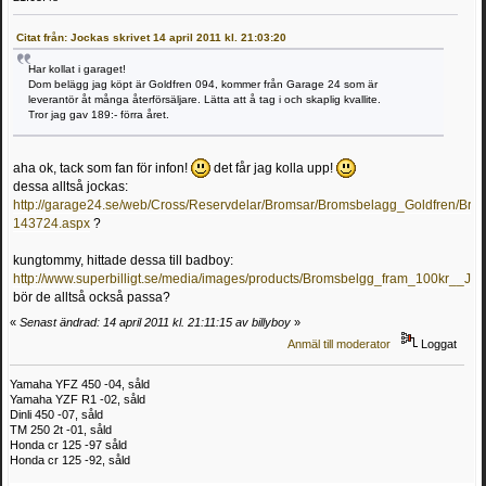
Citat från: Jockas skrivet 14 april 2011 kl. 21:03:20
Har kollat i garaget!
Dom belägg jag köpt är Goldfren 094, kommer från Garage 24 som är
leverantör åt många återförsäljare. Lätta att å tag i och skaplig kvallite.
Tror jag gav 189:- förra året.
aha ok, tack som fan för infon!
det får jag kolla upp!
dessa alltså jockas:
http://garage24.se/web/Cross/Reservdelar/Bromsar/Bromsbelagg_Goldfre
143724.aspx
?
kungtommy, hittade dessa till badboy:
http://www.superbilligt.se/media/images/products/Bromsbelgg_fram_100kr__J
bör de alltså också passa?
«
Senast ändrad: 14 april 2011 kl. 21:11:15 av billyboy
»
Anmäl till moderator
Loggat
Yamaha YFZ 450 -04, såld
Yamaha YZF R1 -02, såld
Dinli 450 -07, såld
TM 250 2t -01, såld
Honda cr 125 -97 såld
Honda cr 125 -92, såld