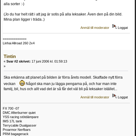
alla sorter :-)
(Jo du har helt rätt i att jag är sotis på alla leksaker. Även den på din bild.
Mina plan ligger i träda..)
Anmäl till moderator
Loggat
=============
Linhai Allroad 260 2x4
Tintin
«
Svar #2 skrivet:
17 juni 2006 kl. 01:59:13
»
Ska erkänna att planet på bilden är förra årets modell. Skaffade nytt förra
veckan
Något ska man ju lägga pengarna på, och har man inte
familj, bil, hus och allt vad det är så får det väl bli på leksaker istället...
Anmäl till moderator
Loggat
FX 700 -07
DMC Afterburner quiet
YSS racing stötdämpare
IMS 17L tank
Terrycable Dualgasser
Proarmor Nerfbars
PRM bagagerack