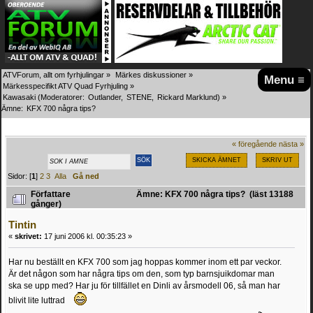
ATVForum, allt om fyrhjulingar
»
Märkes diskussioner
»
Menu ≡
Märkesspecifikt ATV Quad Fyrhjuling
»
Kawasaki
(Moderatorer:
Outlander
,
STENE
,
Rickard Marklund
) »
Ämne:
KFX 700 några tips?
« föregående
nästa »
SKICKA ÄMNET
SKRIV UT
Sidor: [
1
]
2
3
Alla
Gå ned
Författare
Ämne: KFX 700 några tips? (läst 13188
gånger)
Tintin
«
skrivet:
17 juni 2006 kl. 00:35:23 »
Har nu beställt en KFX 700 som jag hoppas kommer inom ett par veckor.
Är det någon som har några tips om den, som typ barnsjuikdomar man
ska se upp med? Har ju för tillfället en Dinli av årsmodell 06, så man har
blivit lite luttrad