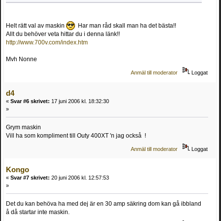
Helt rätt val av maskin
Har man råd skall man ha det bästa!!
Allt du behöver veta hittar du i denna länk!!
http://www.700v.com/index.htm
Mvh Nonne
Anmäl till moderator
Loggat
d4
«
Svar #6 skrivet:
17 juni 2006 kl. 18:32:30
»
Grym maskin
Vill ha som kompliment till Outy 400XT 'n jag också !
Anmäl till moderator
Loggat
Kongo
«
Svar #7 skrivet:
20 juni 2006 kl. 12:57:53
»
Det du kan behöva ha med dej är en 30 amp säkring dom kan gå ibbland
å då startar inte maskin.