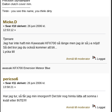
Precision Styrdämpare
Dalton clutch cover mm.
----------------------------
Tintin - you see this name, you think dirty
Micke.D
«
Svar #10 skrivet:
26 juni 2006 kl.
12:53:12 »
Tjenare
Jag har inte haft min Kawasaki KFX700 så länge men jag är så j-a nöjd!
Så det tror jag du också kommer att bli...
Lycka till
Anmäl till moderator
Loggat
awasaki KFX700 Emersion Meteor Blue
pericso6
«
Svar #11 skrivet:
26 juni 2006 kl.
13:58:21 »
Har jag tur, så får jag min imorgon!!! Det blir nog himla lätta att somna i
kväll eller INTE!!!!
Anmäl till moderator
Loggat