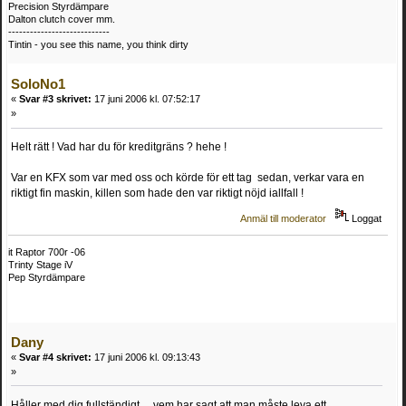
Precision Styrdämpare
Dalton clutch cover mm.
----------------------------
Tintin - you see this name, you think dirty
SoloNo1
«
Svar #3 skrivet:
17 juni 2006 kl. 07:52:17
»
Helt rätt ! Vad har du för kreditgräns ? hehe !
Var en KFX som var med oss och körde för ett tag sedan, verkar vara en
riktigt fin maskin, killen som hade den var riktigt nöjd iallfall !
Anmäl till moderator
Loggat
it Raptor 700r -06
Trinty Stage iV
Pep Styrdämpare
Dany
«
Svar #4 skrivet:
17 juni 2006 kl. 09:13:43
»
Håller med dig fullständigt.....vem har sagt att man måste leva ett