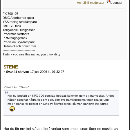
Anmäl till moderator
Loggat
FX 700 -07
DMC Afterburner quiet
YSS racing stötdämpare
IMS 17L tank
Terrycable Dualgasser
Proarmor Nerfbars
PRM bagagerack
Precision Styrdämpare
Dalton clutch cover mm.
----------------------------
Tintin - you see this name, you think dirty
STENE
«
Svar #1 skrivet:
17 juni 2006 kl. 01:32:27
»
Citat från: "Tintin"
Har nu beställt en KFX 700 som jag hoppas kommer inom ett par veckor. Är det
någon som har några tips om den, som typ barnsjuikdomar man ska se upp
med? Har ju för tillfället en Dinli av årsmodell 06, så man har blivit lite luttrad
Har du för mycket stålar eller? verkar som om du snart äger en maskin av