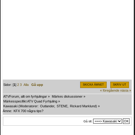
Sidor: [
1
]
2
3
Alla
Gå upp
SKICKA ÄMNET
SKRIV UT
« föregående
nästa »
ATVForum, allt om fyrhjulingar
»
Märkes diskussioner
»
Märkesspecifikt ATV Quad Fyrhjuling
»
Kawasaki
(Moderatorer:
Outlander
,
STENE
,
Rickard Marklund
) »
Ämne:
KFX 700 några tips?
Gå till: