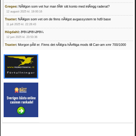
Gregee
:
NÃ¥gon som vet hur man fÃ¥r sitt konto med inlÃ¤gg raderat?
12 augusti 2025 kl. 19:00:16
Traxter
:
NÃ¥gon som vet om de finns nÃ¥got avgassystem te hd9 base
11 juli 2025 kl. 22:28:43
Högdahl
:
ðªð¼ðªð¼ðªð¼
12 juni 2025 kl. 23:53:36
Traxter
:
Morgon pÃ¥ er. Finns det nÃ¥gra hÃ¤ftiga mods till Can-am xmr 700/1000
24 februari 2025 kl. 10:23:25
Mrhandsome
:
SÃ¶ker defekta/trasiga fyrhjulingar. Jag betalar bra och du kan nÃ¥ mig
pÃ¥ 0709955029 eller hv.alexandersson@gmail.com ifall du har en som du vill sÃ¤lja
mvh Hugo
21 februari 2025 kl. 09:25:52
Oscar5
:
NÃ¥gon som vet vad man kan begÃ¤ra fÃ¶r en Honda TRX 350 FE 2005
med snÃ¶blad som fungerar utmÃ¤rkt .Har Ã¤rft den
4 februari 2025 kl. 19:20:50
Oscar5
:
44
4 februari 2025 kl. 19:15:36
Greger59
:
NÃ¤gon som vet har en Cetek 500 EFI
15 januari 2025 kl. 23:49:44
Mrhandsome
:
SÃÂ¶ker defekta/trasiga fyrhjulingar. Jag betalar bra och du kan nÃÂ¥
mig pÃÂ¥ 0709955029 eller hv.alexandersson@gmail.com ifall du har en som du vill
sÃÂ¤lja mvh Hugo