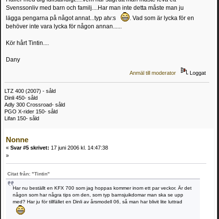
Svenssonliv med barn och familj....Har man inte detta måste man ju
lägga pengarna på något annat...typ atv:s
. Vad som är lycka för en
behöver inte vara lycka för någon annan......
Kör hårt Tintin....
Dany
Anmäl till moderator
Loggat
LTZ 400 (2007) - såld
Dinli 450- såld
Adly 300 Crossroad- såld
PGO X-rider 150- såld
Lifan 150- såld
Nonne
«
Svar #5 skrivet:
17 juni 2006 kl. 14:47:38
»
Citat från: "Tintin"
Har nu beställt en KFX 700 som jag hoppas kommer inom ett par veckor. Är det
någon som har några tips om den, som typ barnsjuikdomar man ska se upp
med? Har ju för tillfället en Dinli av årsmodell 06, så man har blivit lite luttrad