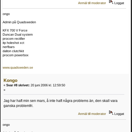
Anmäl till moderator
Loggat
ongo
Admin på Quadsweden
KFX 700 V Force
Duncan Dual system
procom rectifier
itp holeshot xct
nerfbars
dalton clutchkit
procom powerbox
www.quadsweden.se
Kongo
«
Svar #8 skrivet:
20 juni 2006 kl. 12:59:50
»
Jag har haft min sen mars, å inte haft några problems än, den skall vara
ganska problemfri.
Anmäl till moderator
Loggat
ongo