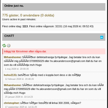
Online just nu.
775 gäster, 0 användare (0 dolda)
Users active in past minutes:
Flest online idag:
1113
. Flest online någonsin: 32151 (16 maj 2026 kl. 09:52:43)
CHATT
Inlägg här försvinner efter några dar.
Mrhandsome
:
SÃÂÃÂ¶ker defekta/trasiga fyrhjulingar. Jag betalar bra och du kan
nÃÂÃÂ¥ mig pÃÂÃÂ¥ 0709955029 eller hv.alexandersson@gmail.com ifall du har en
som du vill sÃÂÃÂ¤lja mvh Hugo
1 maj 2026 kl. 20:00:35
hoho2131
:
behÃ¶ver hjÃ¤lp med o koppla bort dess e de mÃ¶jligt
12 februari 2026 kl. 20:46:20
Mrhandsome
:
SÃÂ¶ker defekta/trasiga fyrhjulingar. Jag betalar bra och du kan nÃÂ¥
mig pÃÂ¥ 0709955029 eller hv.alexandersson@gmail.com ifall du har en som du vill
sÃÂ¤lja mvh Hugo
25 januari 2026 kl. 10:14:23
christopher
:
sÃ¶ker hÃ¶ger fotstÃ¶d till linhai 300 2006, nÃ¥gon?
17 september 2025 kl. 14:31:25