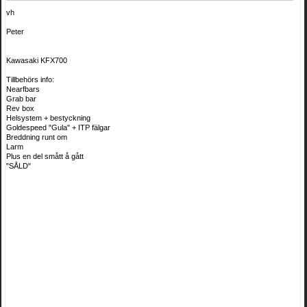
vh
Peter
Kawasaki KFX700
Tillbehörs info:
Nearfbars
Grab bar
Rev box
Helsystem + bestyckning
Goldespeed "Gula" + ITP fälgar
Breddning runt om
Larm
Plus en del smått å gått
"SÅLD"