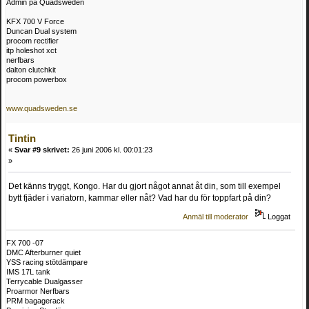
Admin på Quadsweden
KFX 700 V Force
Duncan Dual system
procom rectifier
itp holeshot xct
nerfbars
dalton clutchkit
procom powerbox
www.quadsweden.se
Tintin
«
Svar #9 skrivet:
26 juni 2006 kl. 00:01:23
»
Det känns tryggt, Kongo. Har du gjort något annat åt din, som till exempel
bytt fjäder i variatorn, kammar eller nåt? Vad har du för toppfart på din?
Anmäl till moderator
Loggat
FX 700 -07
DMC Afterburner quiet
YSS racing stötdämpare
IMS 17L tank
Terrycable Dualgasser
Proarmor Nerfbars
PRM bagagerack